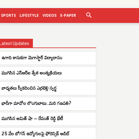
SPORTS
LIFESTYLE
VIDEOS
E-PAPER
Latest Updates
ఉగాది కానుకగా మెగాస్టార్ విద్యాదానం
ముగిసిన ఎన్ఆర్ఐ శ్వేత అంత్యక్రియలు
బాధ్యతలు స్వీకరించిన ఎర్రబెల్లి స్వర్ణ
భారీగా మావోల లొంగుబాటు..మరి గణపతి?
ముగిసిన అమిత్ షా – రేవంత్ రెడ్డి భేటీ
25 వేల బోగస్ ఉద్యోగులపై ఫోరెన్సిక్ ఆడిట్