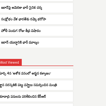
ఇరాన్‌పై అమెరికా భారీ సైనిక చర్య
సంక్షోభం వేళ భారత్‌కు రష్యా భరోసా
హోలీ పండుగ రోజు తీవ్ర విషాదం
ఇరాన్ యుద్ధానికి భారీ మూల్యం
Most Viewed
మార్చి 4న ‘అశోక వనంలో అర్జున కళ్యాణం’
జ్ఞాన సరస్వతికి పట్టు వస్త్రాలు సమర్పించిన మంత్రి
యాదాద్రి పనులను పరిశీలించిన కేసీఆర్