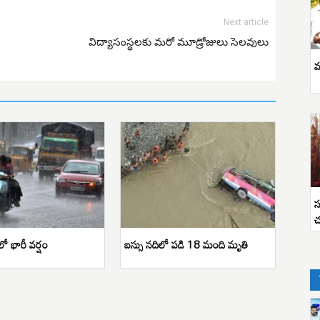
Next article
విద్యాసంస్థలకు మరో మూడ్రోజులు సెలవులు
వ
స
చ
ో భారీ వర్షం
బస్సు నదిలో పడి 18 మంది మృతి