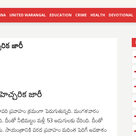
ANA
UNITED WARANGAL
EDUCATION
CRIME
HEALTH
DEVOTIONAL
రిక జారీ
ెచ్చరిక జారీ
ావరి ప్రవాహం క్రమంగా పెరుగుతున్నది. మంగళవారం
ి. దీంతో నీటిమట్టం మళ్లీ 53 అడుగులకు చేరింది. దీంతో
రు. సాయంత్రానికి వరద ప్రవాహం మరింత పెరిగే అవకాశం