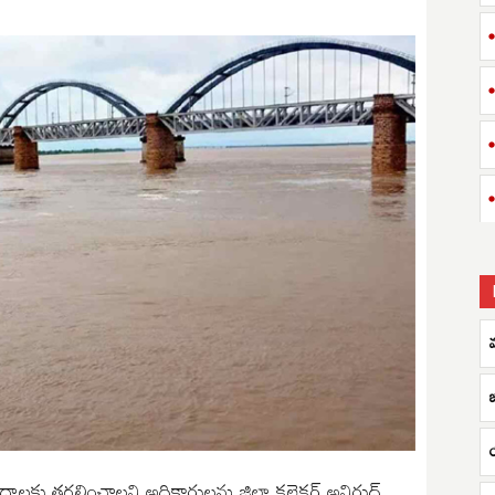
్రాలకు తరలించాలని అధికారులను జిల్లా కలెక్టర్ అనిరుధ్