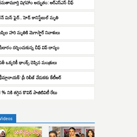
సమతామూర్తి విగ్రహాం అద్భుతం: ఆర్ఎస్ఎస్ చీఫ్
గన్ మిస్ ఫైర్.. హెడ్ కానిస్టేబుల్ మృతి
బప్పిల హరి మృతికి మెగాస్టార్ నివాళులు
మేడారం దర్శించుకున్న చీఫ్ విప్ దాస్యం
్రతీ ఒక్కరికీ థాంక్స్ చెప్పిన మంత్రులు
భీమ్లానాయక్’ ప్రీ రిలీజ్ వేడుకకు కేటీఆర్
1% నికి తగ్గిన కొవిడ్ పాజిటివిటీ రేటు
Videos