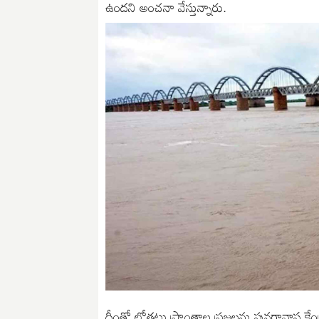
ఉందని అంచనా వేస్తున్నారు.
దీంతో లోతట్టు ప్రాంతాల ప్రజలను పునరావాస కేంద