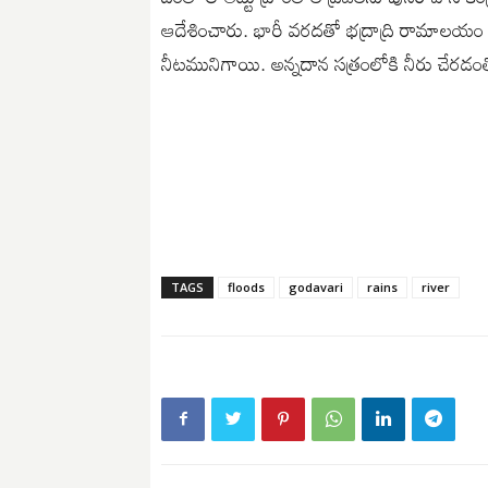
ఆదేశించారు. భారీ వరదతో భద్రాద్రి రామాలయం
నీటమునిగాయి. అన్నదాన సత్రంలోకి నీరు చేరడం
TAGS
floods
godavari
rains
river