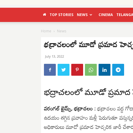
TOP STORIES
NEWS
CINEMA
TELANG
Home
News
భద్రాచలంలో మూడో ప్రమాద హెచ్చ
July 13, 2022
భద్రాచలంలో మూడో ప్రమాద హ
వరంగల్ టైమ్స్, భద్రాచలం :
భద్రాచలం వద్ద గోద
ఉదయం తగ్గిన ప్రవాహం మళ్లీ పెరుగుతూ వస్తున్నద
అధికారులు మూడో ప్రమాద హెచ్చరిక జారీ చేశా