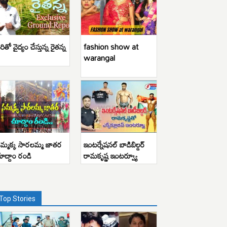
రితో వైద్యం చేస్తున్న రైతన్న
fashion show at
warangal
మ్మక్క సారలమ్మ జాతర
ఇంటర్నేషనల్ బాడిబిల్డర్
ూద్దాం రండి
రామకృష్ణ ఇంటర్వ్యూ
Top Stories