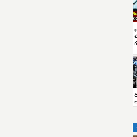
భ
ల
గ
ద
బ