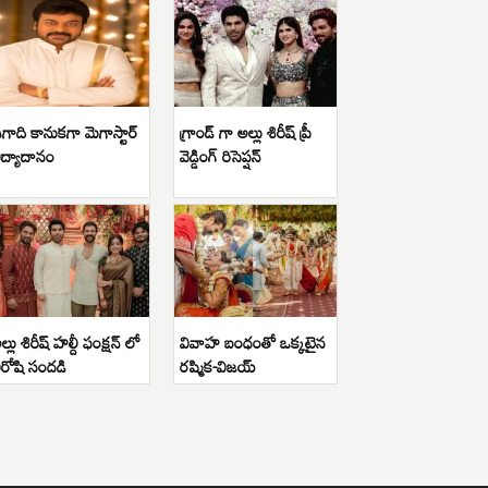
గాది కానుకగా మెగాస్టార్
గ్రాండ్ గా అల్లు శిరీష్ ప్రీ
ిద్యాదానం
వెడ్డింగ్ రిసెప్షన్
ల్లు శిరీష్ హల్దీ ఫంక్షన్ లో
వివాహ బంధంతో ఒక్కటైన
ిరోషి సందడి
రష్మిక-విజయ్