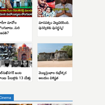
ారీగా మావోల
మానవత్వం వెల్లువిరిసింది.
ొంగుబాటు..మరి
పునర్వికకు పునర్జన్మ!
ణపతి?
ిల్‌సుఖ్‌నగర్ జంట
వెయ్యిస్తంభాల రుద్రేశ్వర
ాంబు పేలుళ్లకు 13 యేళ్లు
ఆలయం విశిష్టత
Cinema