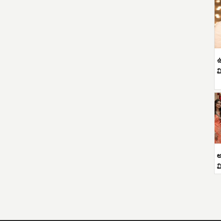
ఉ
వ
అ
వ