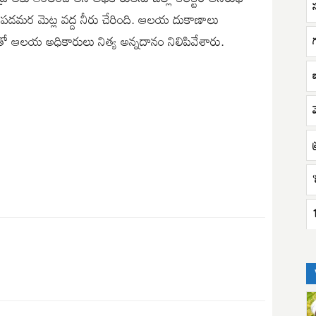
 పడమర మెట్ల వద్ద నీరు చేరింది. ఆలయ దుకాణాలు
తో ఆలయ అధికారులు నిత్య అన్నదానం నిలిపివేశారు.
ప
‘