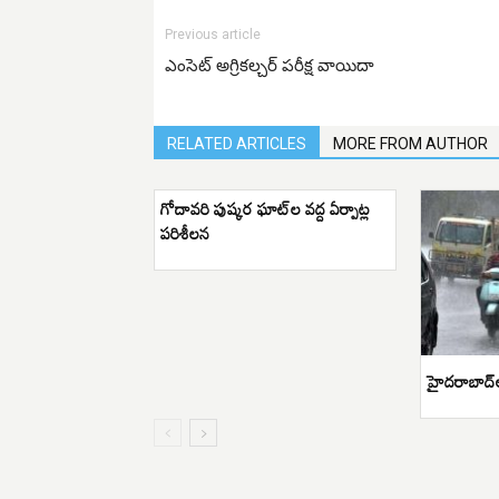
Previous article
ఎంసెట్ అగ్రికల్చర్ పరీక్ష వాయిదా
RELATED ARTICLES
MORE FROM AUTHOR
గోదావరి పుష్కర ఘాట్‌ల వద్ద ఏర్పాట్ల
పరిశీలన
హైదరాబాద్‌ల