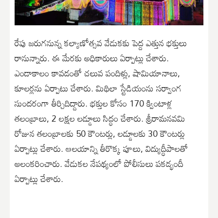
రేపు జరుగనున్న కల్యాణోత్సవ వేడుకకు పెద్ద ఎత్తున భక్తులు
రానున్నారు. ఈ మేరకు అధికారులు ఏర్పాట్లు చేశారు.
ఎండాకాలం కావడంతో చలువ పందిళ్లు, షామియానాలు,
కూలర్లను ఏర్పాటు చేశారు. మిథిలా స్టేడియంను సర్వాంగ
సుందరంగా తీర్చిదిద్దారు. భక్తుల కోసం 170 క్వింటాళ్ల
తలంబ్రాలు, 2 లక్షల లడ్డూలు సిద్ధం చేశారు. శ్రీరామనవమి
రోజున తలంబ్రాలకు 50 కౌంటర్లు, లడ్డూలకు 30 కౌంటర్లు
ఏర్పాట్లు చేశారు. ఆలయాన్ని తీరొక్క పూలు, విద్యుద్ధీపాలతో
అలంకరించారు. వేడుకల నేపథ్యంలో పోలీసులు పకడ్భందీ
ఏర్పాట్లు చేశారు.