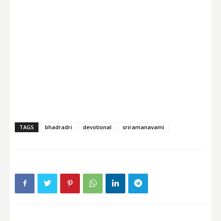
TAGS
bhadradri
devotional
sriramanavami