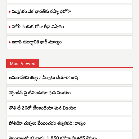
సంక్షోభం వేళ భారత్‌కు రష్యా భరోసా
హోలీ పండుగ రోజు తీవ్ర విషాదం
ఇరాన్ యుద్ధానికి భారీ మూల్యం
Most Viewed
అమరావతిని జిల్లాగా ఏర్పాటు చేయాలి: జాస్తి
వెస్టిండీస్ పై టీమిండియా ఘన విజయం
తొలి టీ 20లో టీంఇండియా ఘన విజయం
పోలియో చుక్కలు వేయించడం తప్పనిసరి: దాస్యం
తెలంగాణలో శనివారం 1,850 కరోనా పాజిటివ్‌ కేసులు