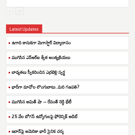
Latest Updates
ఉగాది కానుకగా మెగాస్టార్ విద్యాదానం
ముగిసిన ఎన్ఆర్ఐ శ్వేత అంత్యక్రియలు
బాధ్యతలు స్వీకరించిన ఎర్రబెల్లి స్వర్ణ
భారీగా మావోల లొంగుబాటు..మరి గణపతి?
ముగిసిన అమిత్ షా – రేవంత్ రెడ్డి భేటీ
25 వేల బోగస్ ఉద్యోగులపై ఫోరెన్సిక్ ఆడిట్
ఇరాన్‌పై అమెరికా భారీ సైనిక చర్య