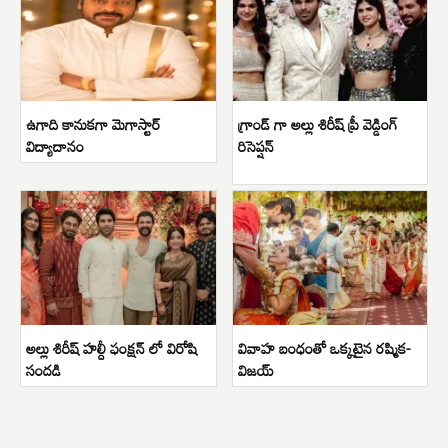
ఉగాది కానుకగా మెగాస్టార్
గ్రాండ్ గా అల్లు శిరీష్ ప్రీ వెడ్డింగ్
విద్యాదానం
రిసెప్షన్
అల్లు శిరీష్ హల్దీ ఫంక్షన్ లో విరోషి
వివాహ బంధంతో ఒక్కటైన రష్మిక-
సందడి
విజయ్