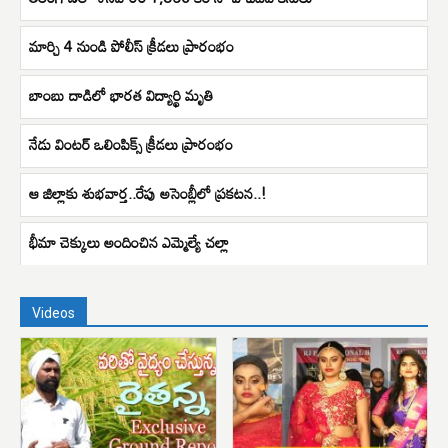
మార్చి 4 నుండి పోలీస్ క్రీడలు ప్రారంభం
బాంబు దాడిలో భారత విద్యార్థి మృతి
నేడు వింటర్ ఒలింపిక్స్ క్రీడలు ప్రారంభం
ఆ జిల్లాకు శుభవార్త..రేపు అసెంబ్లీలో ప్రకటన..!
భీమా చెక్కులు అందించిన ఎమ్మెల్యే చల్లా
Videos