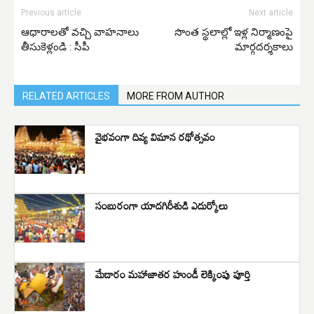
Previous article
Next article
ఆధారాలతో వచ్చి వాహనాలు
సొంత స్థలాల్లో ఇళ్ల నిర్మాణంపై
తీసుకెళ్లండి : సీపీ
మార్గదర్శకాలు
RELATED ARTICLES
MORE FROM AUTHOR
వైభవంగా దివ్య విమాన రథోత్సవం
సంబురంగా యాదగిరీశుడి ఎదుర్కోలు
మేడారం మహాజాతర హుండీ లెక్కింపు పూర్తి