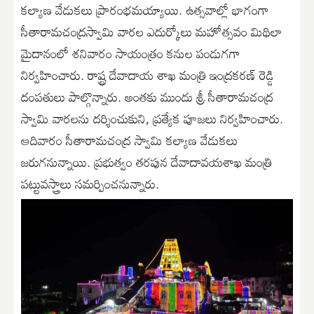
కల్యాణ వేడుకలు ప్రారంభమయ్యాయి. ఉత్సవాల్లో భాగంగా
సీతారామచంద్రస్వామి వారల ఎదుర్కోలు మహోత్సవం మిథిలా
మైదానంలో శనివారం సాయంత్రం కనుల పండుగగా
నిర్వహించారు. రాష్ట్ర దేవాదాయ శాఖ మంత్రి ఇంద్రకరణ్ రెడ్డి
దంపతులు పాల్గొన్నారు. అంతకు ముందు శ్రీ సీతారామచంద్ర
స్వామి వారలను దర్శించుకుని, ప్రత్యేక పూజలు నిర్వహించారు.
ఆదివారం సీతారామచంద్ర స్వామి కల్యాణ వేడుకలు
జరుగనున్నాయి. ప్రభుత్వం తరపున దేవాదావయశాఖ మంత్రి
పట్టువస్త్రాలు సమర్పించనున్నారు.