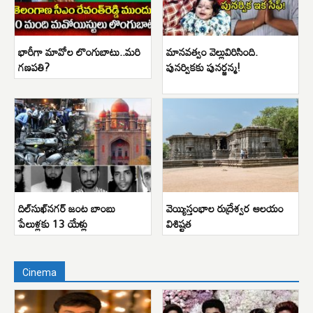
భారీగా మావోల లొంగుబాటు..మరి
మానవత్వం వెల్లువిరిసింది.
గణపతి?
పునర్వికకు పునర్జన్మ!
దిల్‌సుఖ్‌నగర్ జంట బాంబు
వెయ్యిస్తంభాల రుద్రేశ్వర ఆలయం
పేలుళ్లకు 13 యేళ్లు
విశిష్టత
Cinema