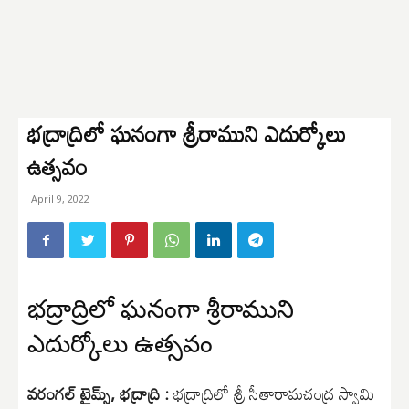
భద్రాద్రిలో ఘనంగా శ్రీరాముని ఎదుర్కోలు
ఉత్సవం
April 9, 2022
భద్రాద్రిలో ఘనంగా శ్రీరాముని
ఎదుర్కోలు ఉత్సవం
వరంగల్ టైమ్స్, భద్రాద్రి :
భద్రాద్రిలో శ్రీ సీతారామచంద్ర స్వామి