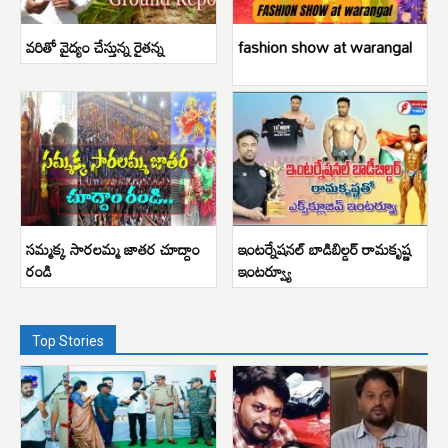
వరితో వైద్యం చేస్తున్న రైతన్న
fashion show at warangal
సమ్మక్క సారలమ్మ జాతర చూద్దాం
ఇంటర్నేషనల్ బాడిబిల్డర్ రామకృష్ణ
రండి
ఇంటర్వ్యూ
Top Stories