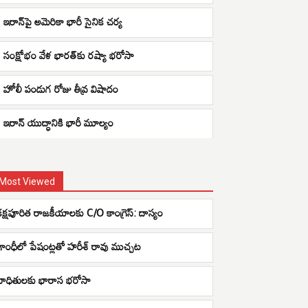
ఇరాన్‌పై అమెరికా భారీ సైనిక చర్య
సంక్షోభం వేళ భారత్‌కు రష్యా భరోసా
హోలీ పండుగ రోజు తీవ్ర విషాదం
ఇరాన్ యుద్ధానికి భారీ మూల్యం
Most Viewed
క‌క్ష‌పూరిత రాజ‌కీయాలకు C/O కాంగ్రెస్: దాస్యం
గాంధీలో పేషంట్లతో హరీశ్ రావు ముచ్చట
బాధితులకు భారాస భరోసా