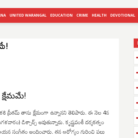
ANA
UNITED WARANGAL
EDUCATION
CRIME
HEALTH
DEVOTIONAL
మమే!
 క్షేమమే!
శి ప్రీతమ్ తాను క్షేమంగా ఉన్నానని తెలిపారు. ఈ నెల 4న
వారం) డిశ్చార్చ్ అవుతున్నారు. కృష్ణవంశీ దర్శకత్వం
లు ఆయన సంగీతం అందించారు. తన ఆరోగ్యం గురించి పలు