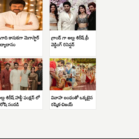
గాది కానుకగా మెగాస్టార్
గ్రాండ్ గా అల్లు శిరీష్ ప్రీ
ిద్యాదానం
వెడ్డింగ్ రిసెప్షన్
ల్లు శిరీష్ హల్దీ ఫంక్షన్ లో
వివాహ బంధంతో ఒక్కటైన
ిరోషి సందడి
రష్మిక-విజయ్