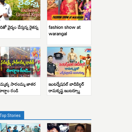
రితో వైద్యం చేస్తున్న రైతన్న
fashion show at
warangal
మ్మక్క సారలమ్మ జాతర
ఇంటర్నేషనల్ బాడిబిల్డర్
ూద్దాం రండి
రామకృష్ణ ఇంటర్వ్యూ
Top Stories