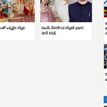
భ
తో ఒక్కటైన రష్మిక-
విజయ్ దేవరకొండ-రష్మికకి ప్రధాని
ల
మోడీ విషెష్
గ
ద
బ