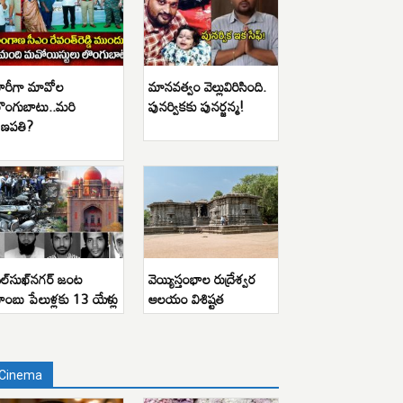
ారీగా మావోల
మానవత్వం వెల్లువిరిసింది.
ొంగుబాటు..మరి
పునర్వికకు పునర్జన్మ!
ణపతి?
ిల్‌సుఖ్‌నగర్ జంట
వెయ్యిస్తంభాల రుద్రేశ్వర
ాంబు పేలుళ్లకు 13 యేళ్లు
ఆలయం విశిష్టత
Cinema