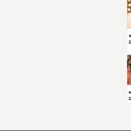
ఉ
వ
అ
వ