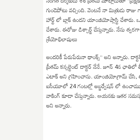
సంగీత దర్శకుడు శశి ప్రీతమ్ మాట్లాడుతూ “ప్ర
గుండెపోటు వచ్చింది. వెంటనే నా మిత్రుడు రాజు 
హార్ట్ లో బ్లాక్ ఉందని యాంజియోప్లాస్టి చేశారు. 
చేశారు. ఈరోజు డిశ్చార్జ్ చేస్తున్నారు. నేను త్వరగా
శ్రేయోభిలాషులు
అందరికీ పేరుపేరునా థాంక్స్” అని అన్నారు. డాక్ట
ప్రీతమ్ కన్సల్టెంట్ డాక్టర్ నేనే. జూన్ 4న ఛాతిల
ఎటాక్ అని గ్రహించాను. యాంజియోగ్రామ్ చేసి, త
ఐసీయూలో 24 గంటల్లో అబ్జర్వేషన్ లో ఉంచామ
వాకింగ్ కూడా చేస్తున్నారు. ఆయనకు ఇతర సమస్య
అని అన్నారు.