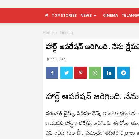
TOP STORIES
NEWS
CINEMA
TELANG
Home
Cinema
హార్ట్ ఆపరేషన్ జరిగింది. నేను క్షే
June 9, 2020
హార్ట్ ఆపరేషన్ జరిగింది. నేను
వరంగల్ టైమ్స్, సినిమా డెస్క్ :
సంగీత దర్శకుడు శ
ఆయనకు హార్ట్ ఆపరేషన్ జరిగింది. ఈ రోజు (మంగళ
వహించిన ‘గులాబీ’, ‘సముద్రం’ తదితర చిత్రా