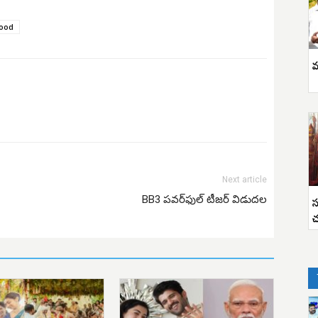
wood
వ
Next article
స
BB3 ప‌వ‌ర్‌ఫుల్ టీజ‌ర్‌ విడుద‌ల
చ