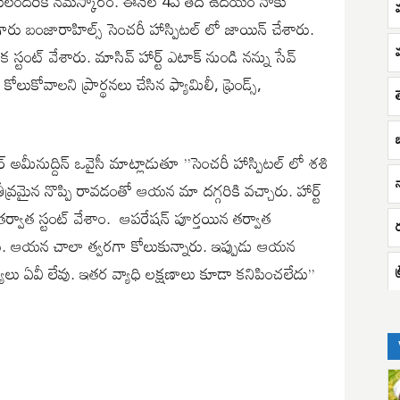
ేక్షకులందరికీ నమస్కారం. ఈనెల 4వ తేదీ ఉదయం నాకు
గారు బంజారాహిల్స్ సెంచరీ హాస్పిటల్ లో జాయిన్ చేశారు.
ఒక స్టంట్ వేశారు. మాసివ్ హార్ట్ ఎటాక్ నుండి నన్ను సేవ్
 కోలుకోవాలని ప్రార్థనలు చేసిన ఫ్యామిలీ, ఫ్రెండ్స్,
ర్ అమీనుద్దిన్ ఒవైసీ మాట్లాడుతూ ‌”సెంచరీ హాస్పిటల్ లో శశి
ో తీవ్రమైన నొప్పి రావడంతో ఆయన మా దగ్గరికి వచ్చారు. హార్ట్
ర్వాత స్టంట్ వేశాం. ‌ ఆపరేషన్ పూర్తయిన తర్వాత
ు. ఆయన చాలా త్వరగా కోలుకున్నారు. ఇప్పుడు ఆయన
లు ఏవీ లేవు. ఇతర వ్యాధి లక్షణాలు కూడా కనిపించలేదు”