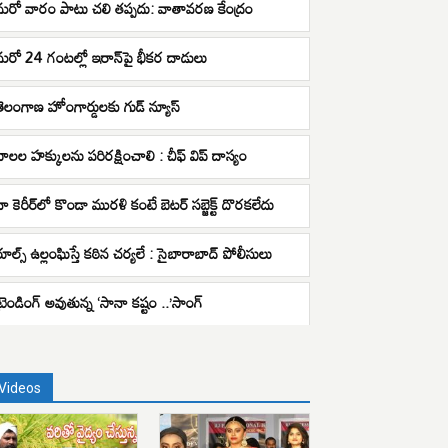
మరో వారం పాటు చలి తప్పదు: వాతావరణ కేంద్రం
మరో 24 గంటల్లో ఇరాన్‌పై భీకర దాడులు
తెలంగాణ హోంగార్డులకు గుడ్ న్యూస్
బాలల హక్కులను పరిరక్షించాలి : చీఫ్ విప్ దాస్యం
నా కెరీర్‌లో కొండా మురళి కంటే బెటర్ సబ్జెక్ట్ దొరకలేదు
రూల్స్ ఉల్లంఘిస్తే కఠిన చర్యలే : సైబారాబాద్ పోలీసులు
ట్రెండింగ్ అవుతున్న ‘సానా కష్టం ..’సాంగ్
Videos