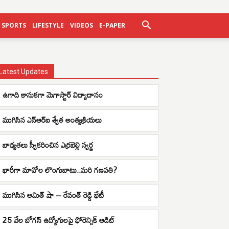
SPORTS
LIFESTYLE
VIDEOS
E-PAPER
Latest Updates
ఉగాది కానుకగా మెగాస్టార్ విద్యాదానం
ముగిసిన ఎన్ఆర్ఐ శ్వేత అంత్యక్రియలు
బాధ్యతలు స్వీకరించిన ఎర్రబెల్లి స్వర్ణ
భారీగా మావోల లొంగుబాటు..మరి గణపతి?
ముగిసిన అమిత్ షా – రేవంత్ రెడ్డి భేటీ
25 వేల బోగస్ ఉద్యోగులపై ఫోరెన్సిక్ ఆడిట్