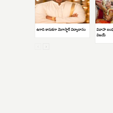
ఉగాది కానుకగా మెగాస్టార్ విద్యాదానం
వివాహ బంధం
విజయ్