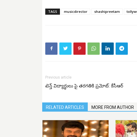
TAGS
musicdirector
shashipreetam
tolly
Previous article
టెన్త్ విద్యార్థులు పై తరగతికి ప్రమోట్: కేసీఆర్
RELATED ARTICLES
MORE FROM AUTHOR