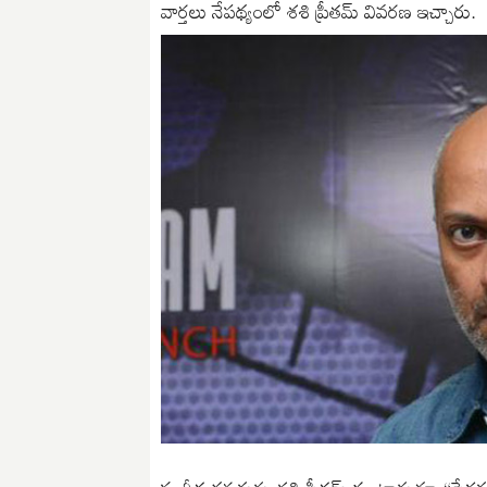
వార్తలు నేపథ్యంలో శశి ప్రీతమ్ వివరణ ఇచ్చారు.