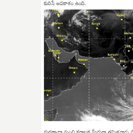
కురిసే అవకాశం ఉంది.
మరఠ్వాడా నుంచి కర్ణాటక మీదుగా తమిళనాడు వరకు 