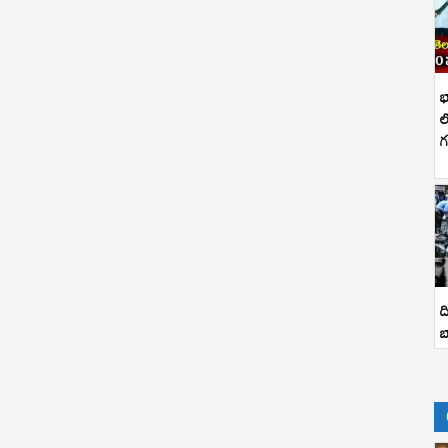
భ
ల
గ
ద
బ