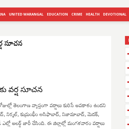
ANA
UNITED WARANGAL
EDUCATION
CRIME
HEALTH
DEVOTIONAL
వర్ష సూచన
ణకు వర్ష సూచన
ల్లో తెలంగాణ వ్యాప్తంగా వర్షాలు కురిసే అవకాశం ఉందని
, నిర్మల్, కుమ్రంభీం ఆసిఫాబాద్, నిజామాబాద్, మెదక్,
ీ ఎల్లో అలర్డ్ జారీ చేసింది. ఈ జిల్లాల్లో మంగళవారం వర్షాలు