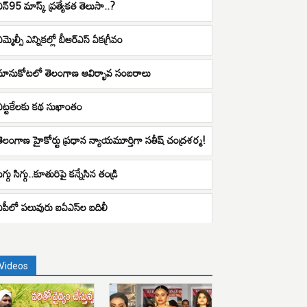
ఎన్‌95 మాస్క్ ప్రత్యేకత తెలుసా..?
మ్మెల్సీ ఎన్నికల్లో బీఆర్ఎస్ ఏకగ్రీవం
మానుకోటలో తెలంగాణ ఆవిర్భావ సంబరాలు
ఎట్టకేలకు క‌థ సుఖాంతం
తెలంగాణ హైకోర్టు ప్రధాన న్యాయమూర్తిగా సతీష్ చంద్రశర్మ!
ిగ్గు సిగ్గు..కూతురిపై కన్నేసిన తండ్రి
ఏపీలో పలువురు ఐఏఎస్​ల బదిలీ
Videos