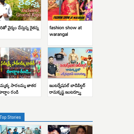
రితో వైద్యం చేస్తున్న రైతన్న
fashion show at
warangal
మ్మక్క సారలమ్మ జాతర
ఇంటర్నేషనల్ బాడిబిల్డర్
ూద్దాం రండి
రామకృష్ణ ఇంటర్వ్యూ
Top Stories