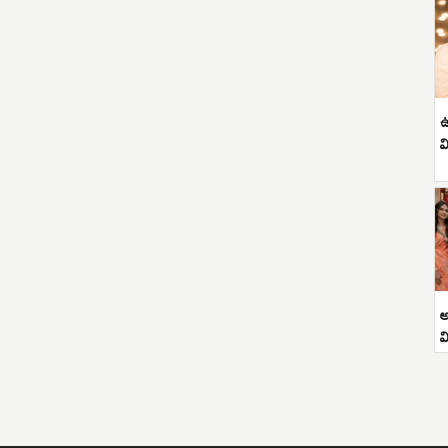
ఉ
వ
అ
వ