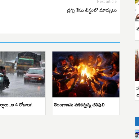
Next article
డ్రగ్స్ కేసు లిస్టులో మార్పులు
వ
స
చ
ర్షాలు..ఆ 4 రోజులు!
తెలంగాణను వణికిస్తున్న చలిపులి