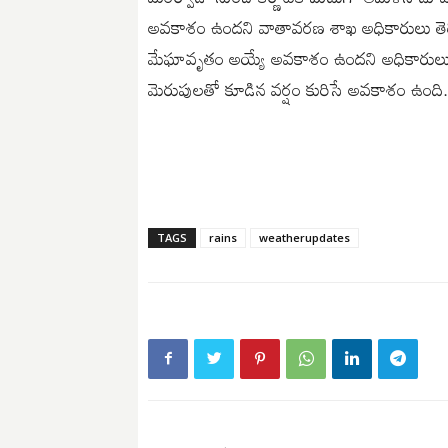
అవకాశం ఉందని వాతావరణ శాఖ అధికారులు త
మేఘావృతం అయ్యే అవకాశం ఉందని అధికారులు పే
మెరుపులతో కూడిన వర్షం కురిసే అవకాశం ఉంది.
TAGS
rains
weatherupdates