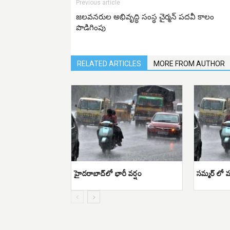
Previous article
జలవనరుల అభివృద్ధి సంస్థ చైర్మన్ పదవీ కాలం
పొడిగింపు
RELATED ARTICLES
MORE FROM AUTHOR
హైదరాబాద్‌లో భారీ వర్షం
సమ్మర్ లో వ