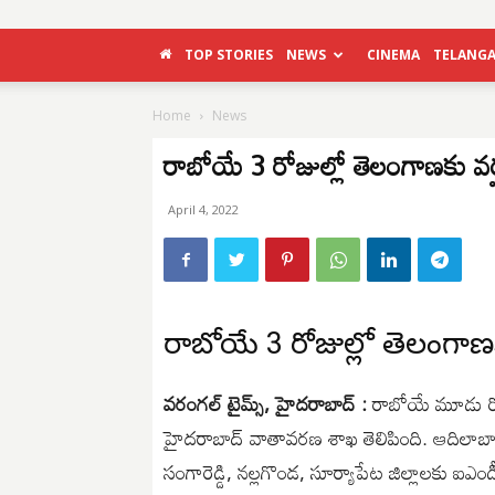
TOP STORIES
NEWS
CINEMA
TELANG
Home
News
రాబోయే 3 రోజుల్లో తెలంగాణకు 
April 4, 2022
రాబోయే 3 రోజుల్లో తెలంగా
వరంగల్ టైమ్స్, హైదరాబాద్ :
రాబోయే మూడు రోజు
హైదరాబాద్ వాతావరణ శాఖ తెలిపింది. ఆదిలాబాద్
సంగారెడ్డి, నల్లగొండ, సూర్యాపేట జిల్లాలకు ఐఎండ