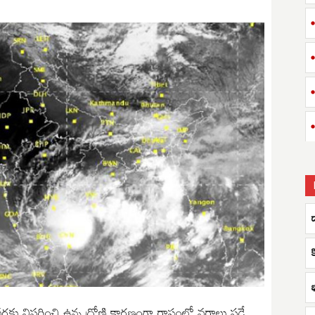
డ
విస్తరించి ఉన్న ద్రోణి కారణంగా రాష్ట్రంలో వర్షాలు పడే