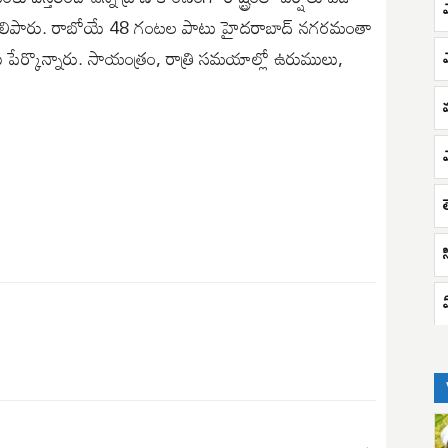
ెలిపారు. రాబోయే 48 గంటల పాటు హైదరాబాద్ నగరమంతా
ర్కొన్నారు. సాయంత్రం, రాత్రి సమయాల్లో ఉరుములు,
ఎ
స