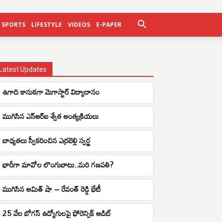
SPORTS
LIFESTYLE
VIDEOS
E-PAPER
Latest Updates
ఉగాది కానుకగా మెగాస్టార్ విద్యాదానం
ముగిసిన ఎన్ఆర్ఐ శ్వేత అంత్యక్రియలు
బాధ్యతలు స్వీకరించిన ఎర్రబెల్లి స్వర్ణ
భారీగా మావోల లొంగుబాటు..మరి గణపతి?
ముగిసిన అమిత్ షా – రేవంత్ రెడ్డి భేటీ
25 వేల బోగస్ ఉద్యోగులపై ఫోరెన్సిక్ ఆడిట్