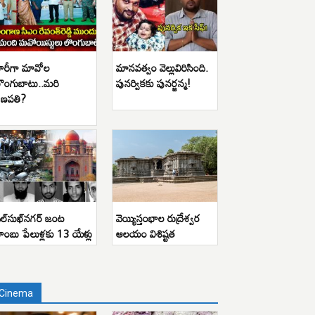
ారీగా మావోల
మానవత్వం వెల్లువిరిసింది.
ొంగుబాటు..మరి
పునర్వికకు పునర్జన్మ!
ణపతి?
ిల్‌సుఖ్‌నగర్ జంట
వెయ్యిస్తంభాల రుద్రేశ్వర
ాంబు పేలుళ్లకు 13 యేళ్లు
ఆలయం విశిష్టత
Cinema