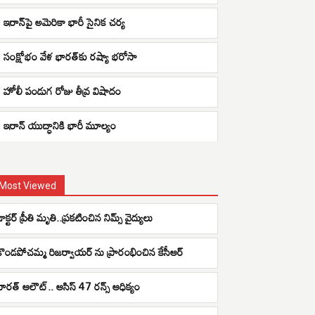
ఇరాన్‌పై అమెరికా భారీ సైనిక చర్య
సంక్షోభం వేళ భారత్‌కు రష్యా భరోసా
హోలీ పండుగ రోజు తీవ్ర విషాదం
ఇరాన్ యుద్ధానికి భారీ మూల్యం
Most Viewed
ాక్టర్ ప్రీతి మృతి..ప్రకటించిన నిమ్స్‌ వైద్యులు
కొండపోచమ్మ రిజర్వాయర్‌ ను ప్రారంభించిన కేసీఆర్‌
భారత్ ఆలౌట్.. ఆసిస్ 47 రన్స్ ఆధిక్యం