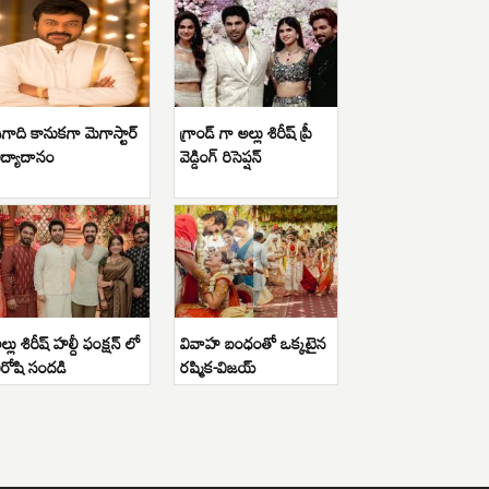
గాది కానుకగా మెగాస్టార్
గ్రాండ్ గా అల్లు శిరీష్ ప్రీ
ిద్యాదానం
వెడ్డింగ్ రిసెప్షన్
ల్లు శిరీష్ హల్దీ ఫంక్షన్ లో
వివాహ బంధంతో ఒక్కటైన
ిరోషి సందడి
రష్మిక-విజయ్