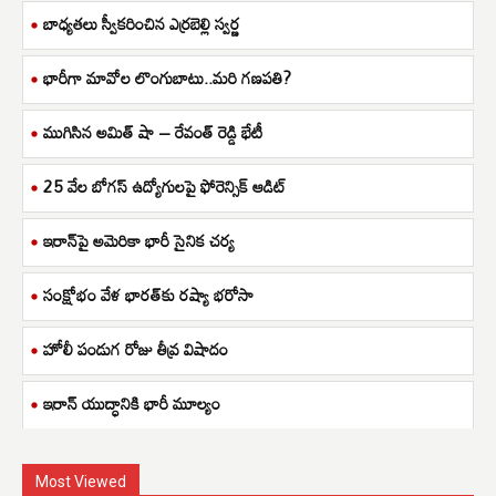
బాధ్యతలు స్వీకరించిన ఎర్రబెల్లి స్వర్ణ
భారీగా మావోల లొంగుబాటు..మరి గణపతి?
ముగిసిన అమిత్ షా – రేవంత్ రెడ్డి భేటీ
25 వేల బోగస్ ఉద్యోగులపై ఫోరెన్సిక్ ఆడిట్
ఇరాన్‌పై అమెరికా భారీ సైనిక చర్య
సంక్షోభం వేళ భారత్‌కు రష్యా భరోసా
హోలీ పండుగ రోజు తీవ్ర విషాదం
ఇరాన్ యుద్ధానికి భారీ మూల్యం
Most Viewed