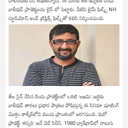
చాటేందుకు రెడీ అవుతున్నాడు. ఈ మేరకు తేజ ఇప్పటికే రెండు
బాలీవుడ్ ప్రాజెక్టులను లైన్ లో పెట్టారు. వీటిని టైమ్ ఫిల్మ్స్ NH
స్టూడియోస్ అండ్ ట్రిఫ్లిక్స్ ఫిల్మ్స్‌తో కలిసి నిర్మించనుంది.
తేజ సైన్ చేసిన రెండు ప్రాజెక్ట్‌లలో ఒకటి ‘జఖమి’.ఇద్దరు
బాలీవుడ్ తారలు ప్రధాన పాత్రలు పోషిస్తున్న ఈ సినిమా షూటింగ్
మొత్తం కాశ్మీర్‌లోని మంచు ప్రాంతంలో జరగనుంది. మరో
ప్రాజెక్ట్ ‘తస్కరి’ అనే వెబ్ సిరీస్‌. 1980 బ్యాక్‌డ్రాప్‌లో నాలుగు