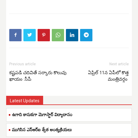
Previous article
Next article
కష్టపడి చదివితే సర్కారు కొలువు
ఏప్రిల్ 11న ఏపీలో కొత్త
ఖాయం :సీపీ
మంత్రివర్గం
Latest Updates
ఉగాది కానుకగా మెగాస్టార్ విద్యాదానం
ముగిసిన ఎన్ఆర్ఐ శ్వేత అంత్యక్రియలు