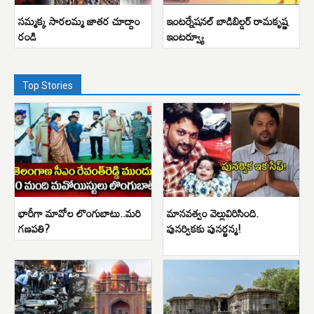
సమ్మక్క సారలమ్మ జాతర చూద్దాం
ఇంటర్నేషనల్ బాడిబిల్డర్ రామకృష్ణ
రండి
ఇంటర్వ్యూ
Top Stories
భారీగా మావోల లొంగుబాటు..మరి
మానవత్వం వెల్లువిరిసింది.
గణపతి?
పునర్వికకు పునర్జన్మ!