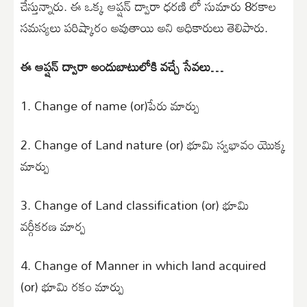
చేస్తున్నారు. ఈ ఒక్క ఆప్షన్ ద్వారా ధరణి లో సుమారు 8రకాల
సమస్యలు పరిష్కారం అవుతాయి అని అధికారులు తెలిపారు.
ఈ ఆప్షన్ ద్వారా అందుబాటులోకి వచ్చే సేవలు…
1. Change of name (or)పేరు మార్పు
2. Change of Land nature (or) భూమి స్వభావం యొక్క
మార్పు
3. Change of Land classification (or) భూమి
వర్గీకరణ మార్ప
4. Change of Manner in which land acquired
(or) భూమి రకం మార్పు