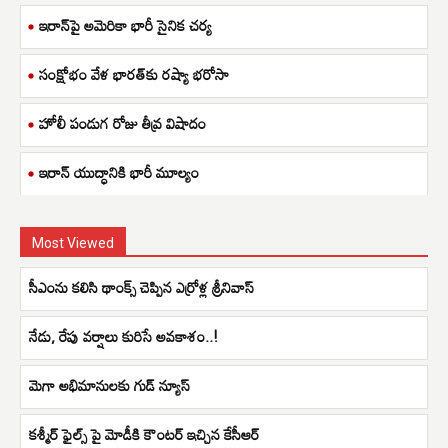
ఇరాన్‌పై అమెరికా భారీ సైనిక చర్య
సంక్షోభం వేళ భారత్‌కు రష్యా భరోసా
హోలీ పండుగ రోజు తీవ్ర విషాదం
ఇరాన్ యుద్ధానికి భారీ మూల్యం
Most Viewed
సీఎంను కలిసి థాంక్స్ చెప్పిన ఎర్రోళ్ల శ్రీనివాస్
నేడు, రేపు వర్షాలు కురిసే అవకాశం..!
మెగా అభిమానులకు గుడ్ న్యూస్
కశ్మీర్ ఫైల్స్ పై మోడీకి కౌంటర్ ఇచ్చిన కేసీఆర్