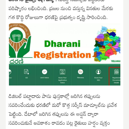
పరిష్కారం లభించింది. ప్రజల నుంచి వస్తున్న వినతుల మేరకు
గత కొద్ది రోజులుగా ధరణిపై ప్రభుత్వం దృష్టి సారించింది.
డిజిటల్ పట్టాదారు పాసు పుస్తకాల్లో జరిగిన తప్పులను
సవరించేందుకు ధరణిలో మరో కొత్త సర్వీస్ మాడ్యూల్‌ను ప్రవేశ
పెట్టింది. డేటాలో జరిగిన తప్పులను ఈ ఆప్షన్ ద్వారా
సవరించుకునే అవకాశం రావడం పట్ల రైతులు హర్షం వ్యక్తం