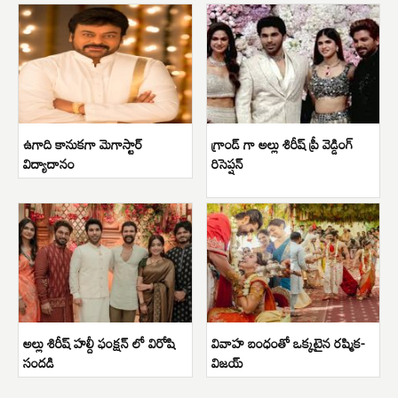
ఉగాది కానుకగా మెగాస్టార్
గ్రాండ్ గా అల్లు శిరీష్ ప్రీ వెడ్డింగ్
విద్యాదానం
రిసెప్షన్
అల్లు శిరీష్ హల్దీ ఫంక్షన్ లో విరోషి
వివాహ బంధంతో ఒక్కటైన రష్మిక-
సందడి
విజయ్