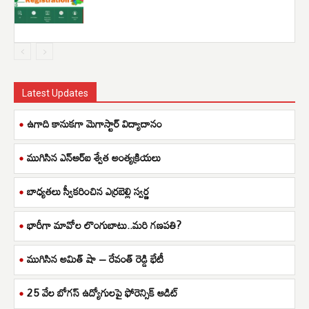
Latest Updates
ఉగాది కానుకగా మెగాస్టార్ విద్యాదానం
ముగిసిన ఎన్ఆర్ఐ శ్వేత అంత్యక్రియలు
బాధ్యతలు స్వీకరించిన ఎర్రబెల్లి స్వర్ణ
భారీగా మావోల లొంగుబాటు..మరి గణపతి?
ముగిసిన అమిత్ షా – రేవంత్ రెడ్డి భేటీ
25 వేల బోగస్ ఉద్యోగులపై ఫోరెన్సిక్ ఆడిట్