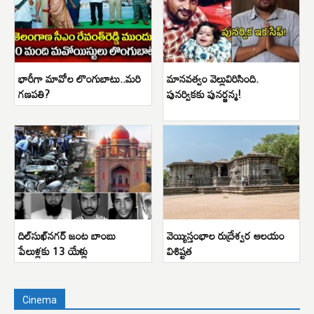
భారీగా మావోల లొంగుబాటు..మరి
మానవత్వం వెల్లువిరిసింది.
గణపతి?
పునర్వికకు పునర్జన్మ!
దిల్‌సుఖ్‌నగర్ జంట బాంబు
వెయ్యిస్తంభాల రుద్రేశ్వర ఆలయం
పేలుళ్లకు 13 యేళ్లు
విశిష్టత
Cinema