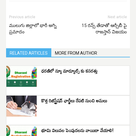
Previous article
Next article
ములుగు జిల్లాలో భారీ అగ్ని
15 రన్స్ తేడాతో ఆర్సీబీ పై
ప్రమాదం
రాజస్తాన్ విజయం
RELATED ARTICLES
MORE FROM AUTHOR
ధరణిలో న్యూ మాడ్యూల్స్ కు కసరత్తు
కొత్త రిజిస్ట్రేషన్ ఛార్జీలు రేపటి నుంచి అమలు
భూమి విలువ‌ల పెంపుద‌లను వాయిదా వేయాలి!