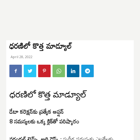
ధరణిలో కొత్త మాడ్యూల్
April 28, 2022
ధరణిలో కొత్త మాడ్యూల్
డేటా కరెక్షన్‌కు ప్రత్యేక ఆప్షన్
8 సమస్యలకు ఒక్క క్లిక్‌తో పరిష్కారం
వరంగల్ టైమ్స్, అగ్రి డెస్క్ :
సుదీర్ఘ సమస్యకు ఎట్టకేలకు