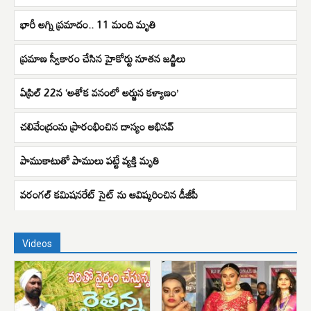
భారీ అగ్ని ప్రమాదం.. 11 మంది మృతి
ప్రమాణ స్వీకారం చేసిన హైకోర్టు నూతన జడ్జిలు
ఏప్రిల్ 22న ‘అశోక వనంలో అర్జున కళ్యాణం’
చలివేంద్రంను ప్రారంభించిన దాస్యం అభినవ్
పాముకాటుతో పాములు పట్టే వ్యక్తి మృతి
వరంగల్ కమిషనరేట్ సైట్ ను ఆవిష్కరించిన డీజీపీ
Videos