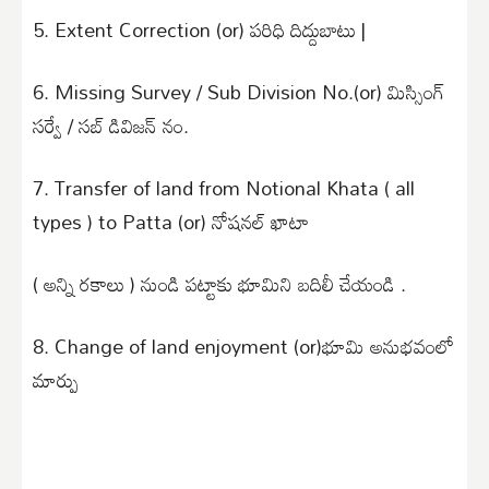
5. Extent Correction (or) పరిధి దిద్దుబాటు |
6. Missing Survey / Sub Division No.(or) మిస్సింగ్
సర్వే / సబ్ డివిజన్ నం.
7. Transfer of land from Notional Khata ( all
types ) to Patta (or) నోషనల్ ఖాటా
( అన్ని రకాలు ) నుండి పట్టాకు భూమిని బదిలీ చేయండి .
8. Change of land enjoyment (or)భూమి అనుభవంలో
మార్పు