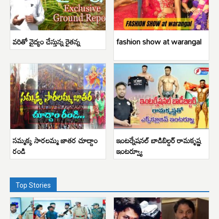
వరితో వైద్యం చేస్తున్న రైతన్న
fashion show at warangal
సమ్మక్క సారలమ్మ జాతర చూద్దాం
ఇంటర్నేషనల్ బాడిబిల్డర్ రామకృష్ణ
రండి
ఇంటర్వ్యూ
Top Stories