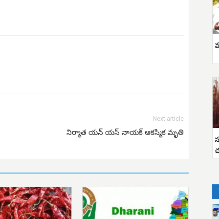
వ
Next article
నిర్మాత యన్ యస్ నాయక్ ఆకస్మిక మృతి
స
చ