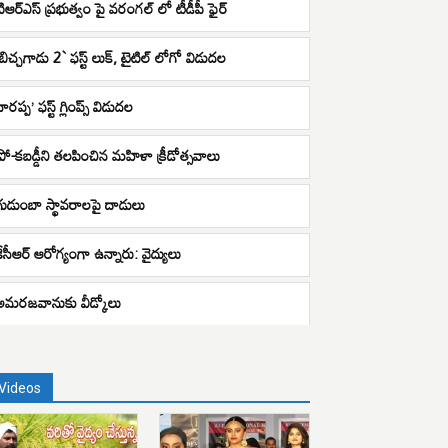
టిఆర్ఎస్ ప్రభుత్వం పై వరంగల్ లో టీడీపీ ఫైర్
బిచ్చ‌గాడు 2` ఫ‌స్ట్ లుక్‌, టైటిల్ ‌లోగో విడుద‌ల
ారప్ప’ ఫస్ట్ గ్లింప్స్ విడుదల
ప్రో-కబడ్డీని తలపించిన మహిళా క్రీడోత్సవాలు
గుడుంబా స్థావరాలపై దాడులు
కేసీఆర్ ఆరోగ్యంగా ఉన్నారు: వైద్యులు
అమరజవానుకు వీడ్కోలు
Videos