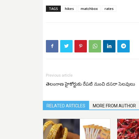
TAGS
hikes
matchbox
rates
Previous article
తెలంగాణ హైకోర్టుకు రేపటి నుంచి దసరా సెలవులు
RELATED ARTICLES
MORE FROM AUTHOR