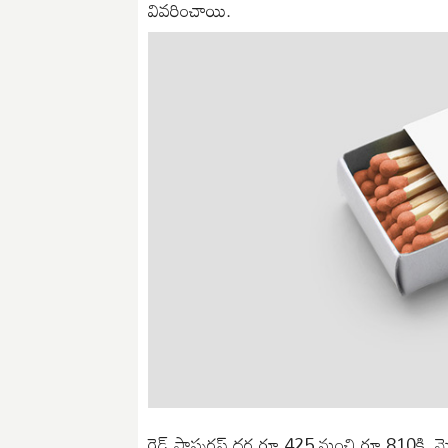
వివరించాయి.
రెడ్‌ ఫాస్ఫరస్‌ ధర రూ.425 నుంచి రూ.810కి, మ