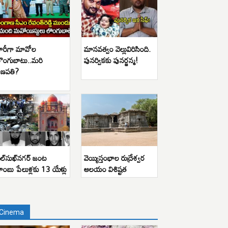
ారీగా మావోల
మానవత్వం వెల్లువిరిసింది.
ొంగుబాటు..మరి
పునర్వికకు పునర్జన్మ!
ణపతి?
ిల్‌సుఖ్‌నగర్ జంట
వెయ్యిస్తంభాల రుద్రేశ్వర
ాంబు పేలుళ్లకు 13 యేళ్లు
ఆలయం విశిష్టత
Cinema