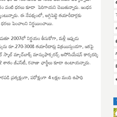
‌, గంధకం వంటి ధరలు కూడా పెరిగాయని చెబుతున్నారు. ఇంధన
ున్నారు. ఈ నేపథ్యంలో, అగ్గిపెట్టె తయారీదార్లకు
`
ధరలు పెంచాలని నిర్ణయించాయి.
న
ంచుతూ 2007లో నిర్ణయం తీసుకోగా, మళ్లీ ఇప్పుడు
ాక్సును రూ.270-300కి తయారీదార్లు విక్రయిస్తుండగా, ఇకపై
మాల్‌ మ్యాచ్‌బాక్స్‌ మాన్యుఫాక్చరర్స్‌ అసోసియేషన్‌ కార్యదర్శి
 12 శాతం జీఎస్‌టీ, రవాణా ఛార్జీలు కూడా ఉంటాయన్నారు.
రపడి ప్రత్యక్షంగా, పరోక్షంగా 4 లక్షల మంది ఉపాధి