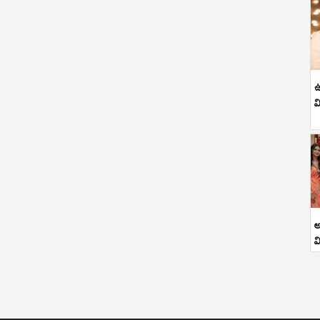
ఉ
వ
అ
వ