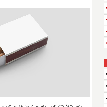
మ
హ
ైనం ధర రూ.58 నుంచి రూ.80కి పెరిగిందని పేర్కొన్నారు.