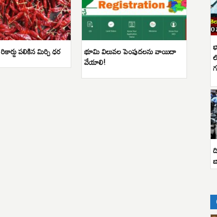
భ
ికార్డు పలికిన మిర్చి ధర
భూమి విలువ‌ల పెంపుద‌లను వాయిదా
ల
వేయాలి!
గ
ద
బ