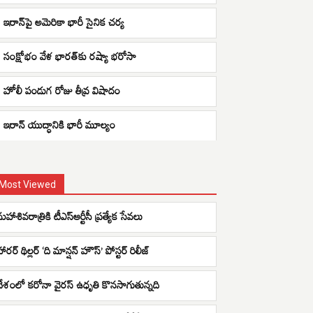
ఇరాన్‌పై అమెరికా భారీ సైనిక చర్య
సంక్షోభం వేళ భారత్‌కు రష్యా భరోసా
హోలీ పండుగ రోజు తీవ్ర విషాదం
ఇరాన్ యుద్ధానికి భారీ మూల్యం
Most Viewed
హాశివరాత్రికి టీఎస్ఆర్టీసీ ప్రత్యేక సేవలు
ారర్ థిల్లర్ ‘ది మాన్షన్ హౌస్’ పోస్టర్ రిలీజ్
దేశంలో క‌రోనా వైర‌స్ ఉధృతి కొన‌సాగుతున్న‌ది