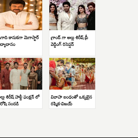
గాది కానుకగా మెగాస్టార్
గ్రాండ్ గా అల్లు శిరీష్ ప్రీ
ిద్యాదానం
వెడ్డింగ్ రిసెప్షన్
ల్లు శిరీష్ హల్దీ ఫంక్షన్ లో
వివాహ బంధంతో ఒక్కటైన
ిరోషి సందడి
రష్మిక-విజయ్