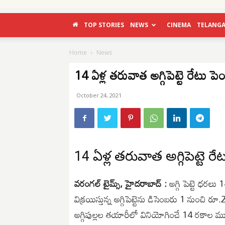
TOP STORIES
NEWS
CINEMA
TELANG
Home
News
14 ఏళ్ల తరువాత అగ్గిపెట్టె రేటు పె
October 24, 2021
14 ఏళ్ల తరువాత అగ్గిపెట్టె రే
వరంగల్ టైమ్స్, హైదరాబాద్ :
అగ్గి పెట్టె ధరల
విక్రయిస్తున్న అగ్గిపెట్టెను డిసెంబరు 1 నుంచి 
అగ్గిపుల్లల తయారీలో వినియోగించే 14 రకాల 