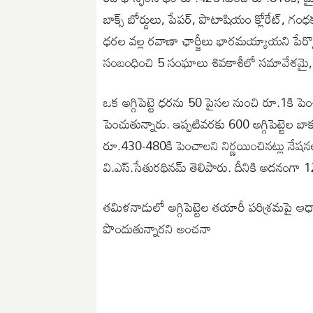
బాక్స్‌ బోర్డులు, పేపర్‌, పొటాషియం క్లోరేట్
ధరల వల్ల రవాణా ఛార్జీలు భారమయ్యాయని పేర్కొంట
సంబంధించి 5 సంఘాలు శివకాశీలో సమావేశమై, 
ఒక అగ్గిపెట్టె ధరను 50 పైసల నుంచి రూ.1కి పె
పెంచుతున్నారు. ఇప్పటివరకు 600 అగ్గిపెట్టెల బ
రూ.430-480కి పెంచాలని నిర్ణయించినట్లు నేషనల్‌ స్
వి.ఎస్‌.సేతురథినమ్‌ తెలిపారు. దీనికి అదనంగా
తమిళనాడులో అగ్గిపెట్టెల తయారీ పరిశ్రమపై ఆధా
పొందుతున్నారని అంచనా