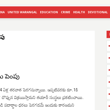
ANA
UNITED WARANGAL
EDUCATION
CRIME
HEALTH
DEVOTIONAL
ంపు
టు పెంపు
ు 14 ఏళ్ల తరవాత పెరగనున్నాయి. ఇప్పటివరకు రూ.1కి
రూ.2 చొప్పున విక్రయిస్తామని తయారీ సంస్థలు ప్రకటించాయి.
ముడి పదార్థాల ధరలు పెరగడమే ఇందుకు కారణమని