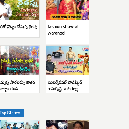
రితో వైద్యం చేస్తున్న రైతన్న
fashion show at
warangal
మ్మక్క సారలమ్మ జాతర
ఇంటర్నేషనల్ బాడిబిల్డర్
ూద్దాం రండి
రామకృష్ణ ఇంటర్వ్యూ
Top Stories