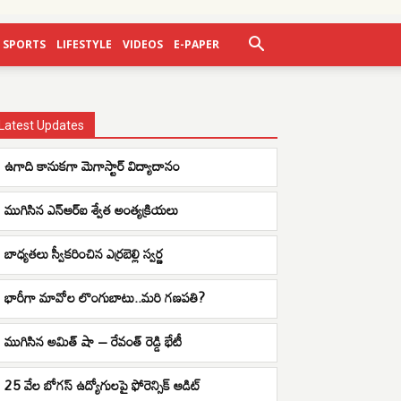
SPORTS
LIFESTYLE
VIDEOS
E-PAPER
Latest Updates
ఉగాది కానుకగా మెగాస్టార్ విద్యాదానం
ముగిసిన ఎన్ఆర్ఐ శ్వేత అంత్యక్రియలు
బాధ్యతలు స్వీకరించిన ఎర్రబెల్లి స్వర్ణ
భారీగా మావోల లొంగుబాటు..మరి గణపతి?
ముగిసిన అమిత్ షా – రేవంత్ రెడ్డి భేటీ
25 వేల బోగస్ ఉద్యోగులపై ఫోరెన్సిక్ ఆడిట్