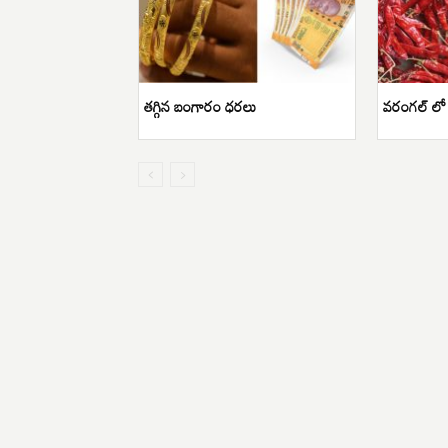
తగ్గిన బంగారం ధరలు
వరంగల్ లో ర