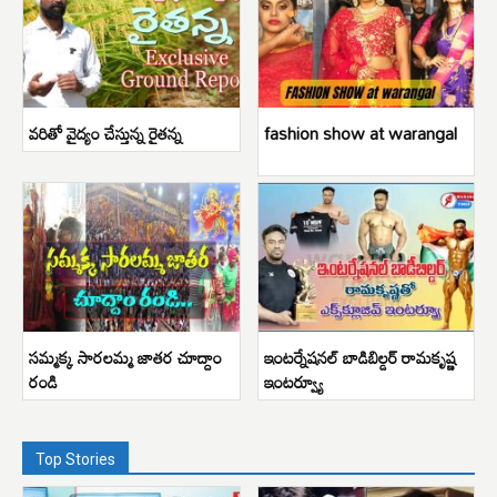
వరితో వైద్యం చేస్తున్న రైతన్న
fashion show at warangal
సమ్మక్క సారలమ్మ జాతర చూద్దాం
ఇంటర్నేషనల్ బాడిబిల్డర్ రామకృష్ణ
రండి
ఇంటర్వ్యూ
Top Stories