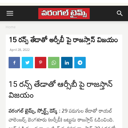
Home
15 రన్స్ తేడాతో ఆర్సీబీ పై రాజస్తాన్ విజయం
April 28, 2022
15 రన్స్ తేడాతో ఆర్సీబీ పై రాజస్తాన్
విజయం
వరంగల్ టైమ్స్, స్పోర్ట్స్ డెస్క్ :
29 పరుగుల తేడాతో రాయల్
చాలెంజర్స్ బెంగళూరు (ఆర్సీబీ) జట్టును రాజస్తాన్ ఓడించింది.