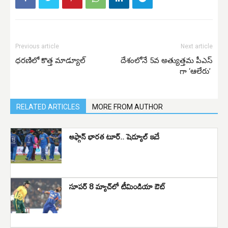
Previous article
Next article
ధరణిలో కొత్త మాడ్యూల్
దేశంలోనే 5వ అత్యుత్తమ పీఎస్
గా ‘ఆలేరు’
RELATED ARTICLES
MORE FROM AUTHOR
ఆఫ్గాన్‌ భారత టూర్‌.. షెడ్యూల్‌ ఇదే
సూపర్ 8 మ్యాచ్‌లో టీమిండియా ఔట్