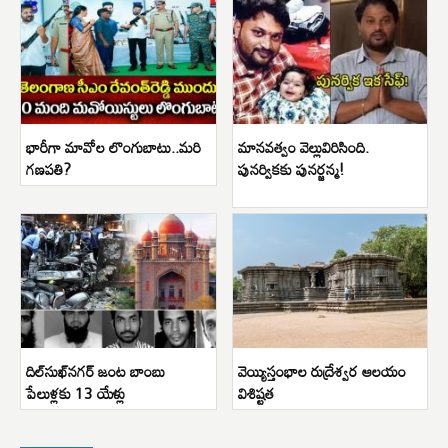
భారీగా మావోల లొంగుబాటు..మరి
మానవత్వం వెల్లువిరిసింది.
గణపతి?
పునర్వికకు పునర్జన్మ!
దిల్‌సుఖ్‌నగర్ జంట బాంబు
వెయ్యిస్తంభాల రుద్రేశ్వర ఆలయం
పేలుళ్లకు 13 యేళ్లు
విశిష్టత