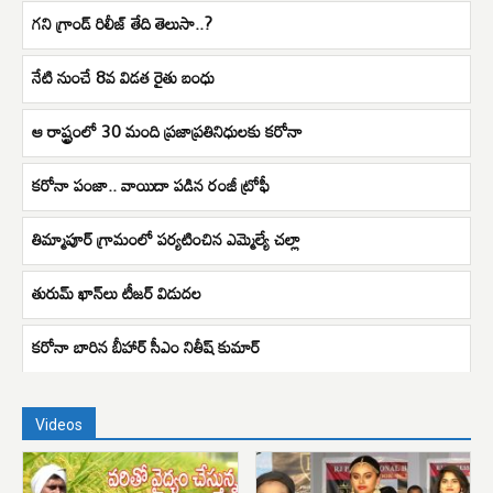
గని గ్రాండ్ రిలీజ్ తేది తెలుసా..?
నేటి నుంచే 8వ విడత రైతు బంధు
ఆ రాష్ట్రంలో 30 మంది ప్రజాప్రతినిధులకు కరోనా
కరోనా పంజా.. వాయిదా పడిన రంజీ ట్రోఫీ
తిమ్మాపూర్ గ్రామంలో పర్యటించిన ఎమ్మెల్యే చల్లా
తురుమ్ ఖాన్‌లు టీజర్ విడుదల
కరోనా బారిన బీహార్ సీఎం నితీష్ కుమార్
Videos