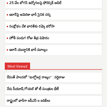
25 వేల బోగస్ ఉద్యోగులపై ఫోరెన్సిక్ ఆడిట్
ఇరాన్‌పై అమెరికా భారీ సైనిక చర్య
సంక్షోభం వేళ భారత్‌కు రష్యా భరోసా
హోలీ పండుగ రోజు తీవ్ర విషాదం
ఇరాన్ యుద్ధానికి భారీ మూల్యం
Most Viewed
రేవంత్ పాలనలో “బుల్డోజర్ల రాజ్యం” : వద్దిరాజు
నేడు పీయూష్ గోయల్ తో టీ మంత్రుల భేటీ
రాష్ట్రంలో భారీగా ఐపీఎస్ ల బదిలీలు