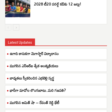
2028 టీ20 వరల్డ్ కప్‌కు 12 జట్లు!
Latest Updates
ఉగాది కానుకగా మెగాస్టార్ విద్యాదానం
ముగిసిన ఎన్ఆర్ఐ శ్వేత అంత్యక్రియలు
బాధ్యతలు స్వీకరించిన ఎర్రబెల్లి స్వర్ణ
భారీగా మావోల లొంగుబాటు..మరి గణపతి?
ముగిసిన అమిత్ షా – రేవంత్ రెడ్డి భేటీ