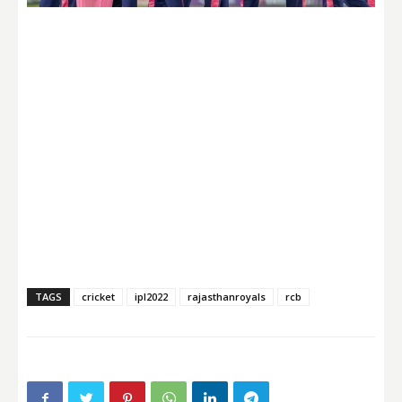
TAGS
cricket
ipl2022
rajasthanroyals
rcb