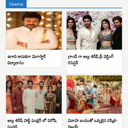
Cinema
ఉగాది కానుకగా మెగాస్టార్
గ్రాండ్ గా అల్లు శిరీష్ ప్రీ వెడ్డింగ్
విద్యాదానం
రిసెప్షన్
అల్లు శిరీష్ హల్దీ ఫంక్షన్ లో విరోషి
వివాహ బంధంతో ఒక్కటైన రష్మిక-
సందడి
విజయ్