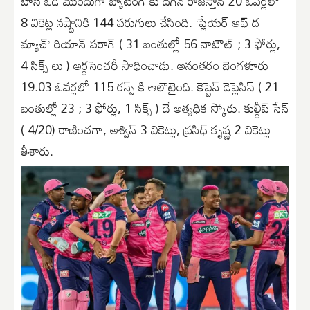
టాస్ ఓడి ముందుగా బ్యాటింగ్ కు దిగిన రాజస్తాన్ 20 ఓవర్లలో
8 వికెట్ల నష్టానికి 144 పరుగులు చేసింది. ‘ప్లేయర్ ఆఫ్ ద
మ్యాచ్’ రియాన్ పరాగ్ ( 31 బంతుల్లో 56 నాటౌట్ ; 3 ఫోర్లు,
4 సిక్స్ లు ) అర్ధసెంచరీ సాధించాడు. అనంతరం బెంగళూరు
19.03 ఓవర్లలో 115 రన్స్ కి ఆలౌటైంది. కెప్టెన్ డెప్లెసిస్ ( 21
బంతుల్లో 23 ; 3 ఫోర్లు, 1 సిక్స్ ) దే అత్యధిక స్కోరు. కుల్దీప్ సేన్
( 4/20) రాణించగా, అశ్విన్ 3 వికెట్లు, ప్రసిధ్ కృష్ణ 2 వికెట్లు
తీశారు.