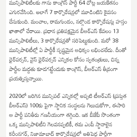
మున్సిపాలిటీలకు గాను కాంగ్రెస్ పార్టీ 64 చోట్ల జయకేతనం
ఎగురవేసింది. అలాగే 7 కార్పొరేషన్లలో మూడింటిని కైవసం
చేసుకుంది. మంచాల, రామగుండం, నల్గొండ కార్పొరేషన్లు హస్తం
ఖాతాలో చేరాయి. ప్రధాన ప్రతిపక్షమైన బీఆర్ఎస్ కేవలం 13
మున్సిపాలిటీలు, 3 కార్పొరేషన్లతో సరిపెట్టుకుంది. మరో 38
మున్సిపాలిటీల్లో ఏ పార్టీకీ స్పష్టమైన ఆధిక్యం లభించలేదు. దీంతో
ఛైర్‌పర్సన్, వైస్ ఛైర్‌పర్సన్ ఎన్నికల కోసం స్వతంత్రులు, చిన్న
పార్టీల మద్దతు కూడగట్టేందుకు కాంగ్రెస్, బీఆర్ఎస్ తీవ్రంగా
ప్రయత్నిస్తున్నాయి.
2020లో జరిగిన మున్సిపల్ ఎన్నికల్లో అప్పటి టీఆర్ఎస్ (ప్రస్తుత
బీఆర్ఎస్) 100కు పైగా స్థానిక సంస్థలను గెలుచుకోగా, ఈసారి
ఆ పార్టీ పనితీరు గణనీయంగా తగ్గింది. ఇక బీజేపీ సొంతంగా
ఒక్క మున్సిపాలిటీని గెలవనప్పటికీ, తమ ఎంపీ స్థానాలైన
కరీంనగర్, నిజామాబాద్ కార్పొరేషన్లలో అతిపెద్ద పార్టీగా