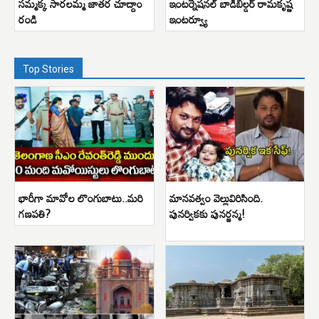
సమ్మక్క సారలమ్మ జాతర చూద్దాం
ఇంటర్నేషనల్ బాడిబిల్డర్ రామకృష్ణ
రండి
ఇంటర్వ్యూ
Top Stories
భారీగా మావోల లొంగుబాటు..మరి
మానవత్వం వెల్లువిరిసింది.
గణపతి?
పునర్వికకు పునర్జన్మ!