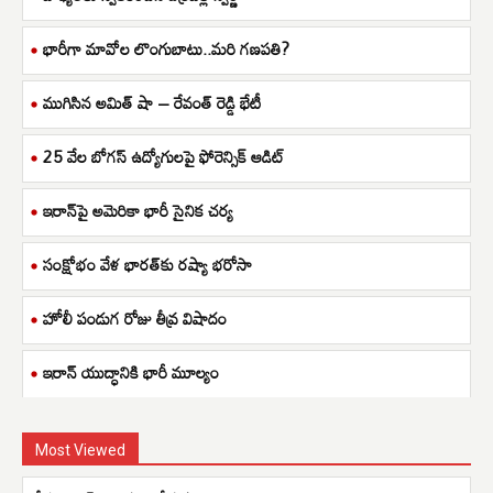
భారీగా మావోల లొంగుబాటు..మరి గణపతి?
ముగిసిన అమిత్ షా – రేవంత్ రెడ్డి భేటీ
25 వేల బోగస్ ఉద్యోగులపై ఫోరెన్సిక్ ఆడిట్
ఇరాన్‌పై అమెరికా భారీ సైనిక చర్య
సంక్షోభం వేళ భారత్‌కు రష్యా భరోసా
హోలీ పండుగ రోజు తీవ్ర విషాదం
ఇరాన్ యుద్ధానికి భారీ మూల్యం
Most Viewed