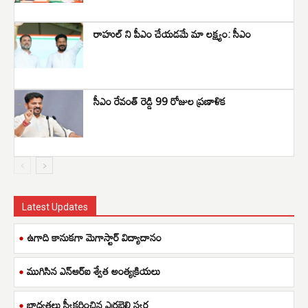
రాహుల్ ని పీఎం చేయడమే మా లక్ష్యం: సీఎం
సీఎం రేవంత్ రెడ్డి 99 రోజుల ప్రణాళిక
Latest Updates
ఉగాది కానుకగా మెగాస్టార్ విద్యాదానం
ముగిసిన ఎన్ఆర్ఐ శ్వేత అంత్యక్రియలు
బాధ్యతలు స్వీకరించిన ఎర్రబెల్లి స్వర్ణ