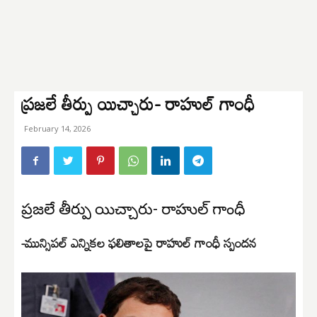
ప్రజలే తీర్పు యిచ్చారు- రాహుల్ గాంధీ
February 14, 2026
ప్రజలే తీర్పు యిచ్చారు- రాహుల్ గాంధీ
-మున్సిపల్ ఎన్నికల ఫలితాలపై రాహుల్ గాంధీ స్పందన