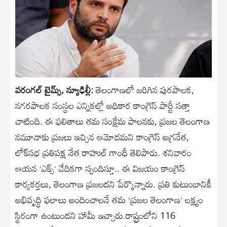
వరంగల్ టైమ్స్, న్యూఢిల్లీ:
తెలంగాణలో జరిగిన పురపాలక,
నగరపాలక సంస్థల ఎన్నికల్లో అధికార కాంగ్రెస్ పార్టీ సత్తా
చాటింది. ఈ ఫలితాలు తమ సంక్షేమ పాలనకు, ప్రజల తెలంగాణ
నమూనాకు ప్రజలు ఇచ్చిన ఆమోదమని కాంగ్రెస్ అగ్రనేత,
లోక్‌సభ ప్రతిపక్ష నేత రాహుల్ గాంధీ తెలిపారు. శనివారం
ఆయన ‘ఎక్స్’ వేదికగా స్పందిస్తూ.. ఈ విజయం కాంగ్రెస్
కార్యకర్తలు, తెలంగాణ ప్రజలదని పేర్కొన్నారు. ప్రతి కుటుంబానికీ
అభివృద్ధి ఫలాలు అందించాలనే తమ ‘ప్రజల తెలంగాణ’ లక్ష్యం
స్థిరంగా ఉంటుందని హామీ ఇచ్చారు.రాష్ట్రంలోని 116