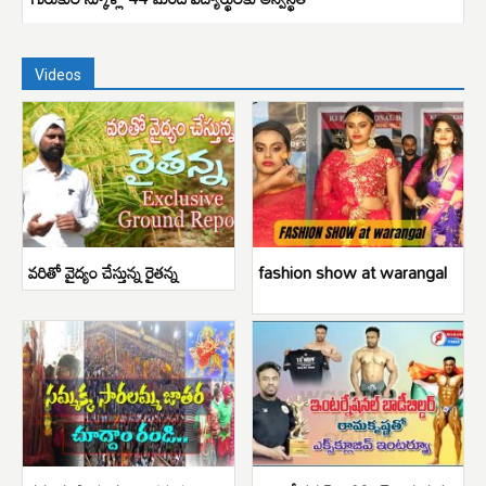
Videos
వరితో వైద్యం చేస్తున్న రైతన్న
fashion show at warangal