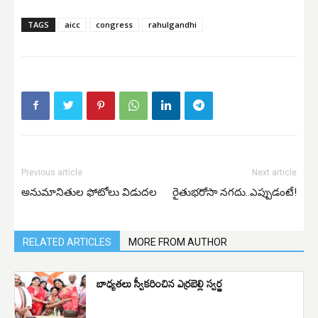
TAGS
aicc
congress
rahulgandhi
Previous article
Next article
అనుమానితుల ఫోటోలు విడుదల
రైతుభరోసా నగదు..ఎప్పుడంటే!
RELATED ARTICLES
MORE FROM AUTHOR
బాధ్యతలు స్వీకరించిన ఎర్రబెల్లి స్వర్ణ