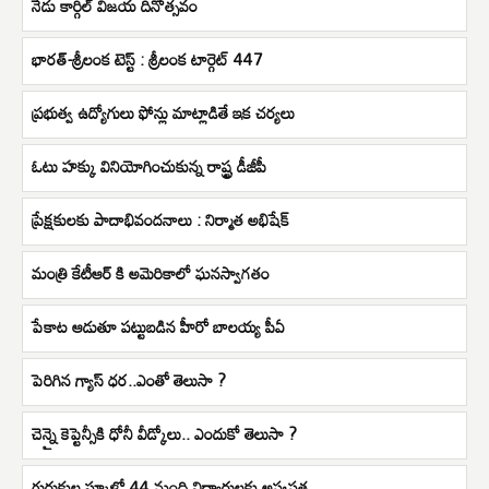
నేడు కార్గిల్‌ విజయ దినోత్సవం
భారత్-శ్రీలంక టెస్ట్ : శ్రీలంక టార్గెట్ 447
ప్రభుత్వ ఉద్యోగులు ఫోన్లు మాట్లాడితే ఇక చర్యలు
ఓటు హక్కు వినియోగించుకున్న రాష్ట్ర డీజీపీ
ప్రేక్షకులకు పాదాభివందనాలు : నిర్మాత అభిషేక్
మంత్రి కేటీఆర్ కి అమెరికాలో ఘనస్వాగతం
పేకాట ఆడుతూ పట్టుబడిన హీరో బాలయ్య పీఏ
పెరిగిన గ్యాస్ ధర..ఎంతో తెలుసా ?
చెన్నై కెప్టెన్సీకి ధోనీ వీడ్కోలు.. ఎందుకో తెలుసా ?
గురుకుల స్కూళ్లో 44 మంది విద్యార్థులకు అస్వస్థత