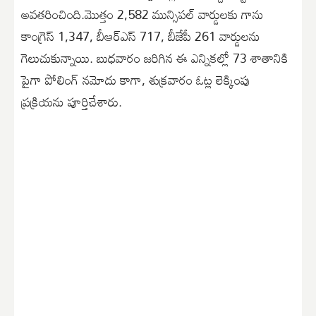
అవతరించింది.మొత్తం 2,582 మున్సిపల్ వార్డులకు గాను
కాంగ్రెస్ 1,347, బీఆర్ఎస్ 717, బీజేపీ 261 వార్డులను
గెలుచుకున్నాయి. బుధవారం జరిగిన ఈ ఎన్నికల్లో 73 శాతానికి
పైగా పోలింగ్ నమోదు కాగా, శుక్రవారం ఓట్ల లెక్కింపు
ప్రక్రియను పూర్తిచేశారు.