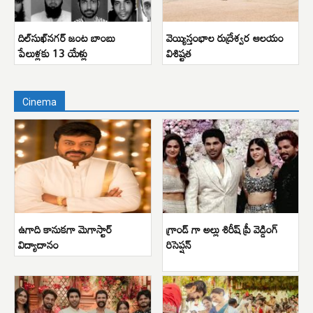
దిల్‌సుఖ్‌నగర్ జంట బాంబు
వెయ్యిస్తంభాల రుద్రేశ్వర ఆలయం
పేలుళ్లకు 13 యేళ్లు
విశిష్టత
Cinema
ఉగాది కానుకగా మెగాస్టార్
గ్రాండ్ గా అల్లు శిరీష్ ప్రీ వెడ్డింగ్
విద్యాదానం
రిసెప్షన్