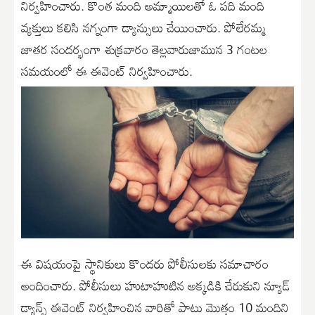
నిర్వహించారు. కొంత మంది అమ్మాయిలతో ఓ పది మంది
వ్యక్తులు కలిసి నగ్నంగా డ్యాన్సులు చేయించారు. పోలేరమ్మ
జాతర సందర్భంగా శుక్రవారం తెల్లవారుజామున 3 గంటల
సమయంలో ఈ ఈవెంట్ నిర్వహించారు.
ఈ విషయంపై స్థానికులు కొందరు పోలీసులకు సమాచారం
అందించారు. పోలీసులు హుటాహుటిన అక్కడికి చేరుకుని న్యూడ్
డ్యాన్స్ ఈవెంట్ నిర్వహించిన వారితో పాటు మొత్తం 10 మందిని