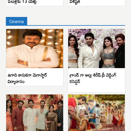
పేలుళ్లకు 13 యేళ్లు
విశిష్టత
Cinema
ఉగాది కానుకగా మెగాస్టార్
గ్రాండ్ గా అల్లు శిరీష్ ప్రీ వెడ్డింగ్
విద్యాదానం
రిసెప్షన్