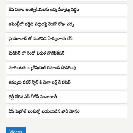
8వ నిజాం అంత్యక్రియలకు అన్ని ఏర్పాట్లు సిద్దం
అసెంబ్లీలో బడ్జెట్ పద్దులపై రెండో రోజు చర్చ
హైదరాబాద్ లో ముగిసిన ఫార్ములా-ఈ రేస్
మెడిసిన్ లో రెండో విడుత నోటిఫికేషన్
మాగుంటకు జ్యుడీషియల్ రిమాండ్ పొడిగింపు
తమ్ముడు పవర్ స్టార్ కి మెగా బర్త్ డే విషెస్
ఢిల్లీ చేరిన ఏపీ బీజేపీ పంచాయితీ
ఏపీ పెట్రోల్ బంకుల్లో బయటపడిన భారీ మోసం
Videos