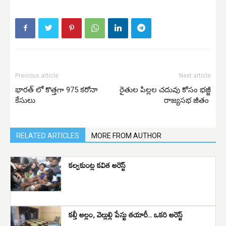
Previous article
Next article
భారత్ లో కొత్తగా 975 కరోనా
రైతుల పిల్లల చదువు కోసం భజ్జీ
కేసులు
రాజ్యసభ జీతం
RELATED ARTICLES
MORE FROM AUTHOR
కల్వకుంట్ల కవిత అరెస్ట్
కల్తీ అల్లం, వెల్లుల్లి పేస్టు తయారీ.. ఒకరి అరెస్ట్