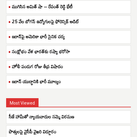
ముగిసిన అమిత్ షా – రేవంత్ రెడ్డి భేటీ
25 వేల బోగస్ ఉద్యోగులపై ఫోరెన్సిక్ ఆడిట్
ఇరాన్‌పై అమెరికా భారీ సైనిక చర్య
సంక్షోభం వేళ భారత్‌కు రష్యా భరోసా
హోలీ పండుగ రోజు తీవ్ర విషాదం
ఇరాన్ యుద్ధానికి భారీ మూల్యం
Most Viewed
సీజే హామీతో న్యాయవాదుల సమ్మె విరమణ
పొత్తులపై వైసీపీ వైఖరి విడ్డూరం