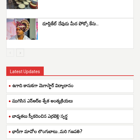
డూప్లికేట్ దేవుడు మీద పోక్సో కేసు..
Latest Updates
ఉగాది కానుకగా మెగాస్టార్ విద్యాదానం
ముగిసిన ఎన్ఆర్ఐ శ్వేత అంత్యక్రియలు
బాధ్యతలు స్వీకరించిన ఎర్రబెల్లి స్వర్ణ
భారీగా మావోల లొంగుబాటు..మరి గణపతి?