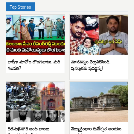
Top Stories
భారీగా మావోల లొంగుబాటు..మరి
మానవత్వం వెల్లువిరిసింది.
గణపతి?
పునర్వికకు పునర్జన్మ!
దిల్‌సుఖ్‌నగర్ జంట బాంబు
వెయ్యిస్తంభాల రుద్రేశ్వర ఆలయం