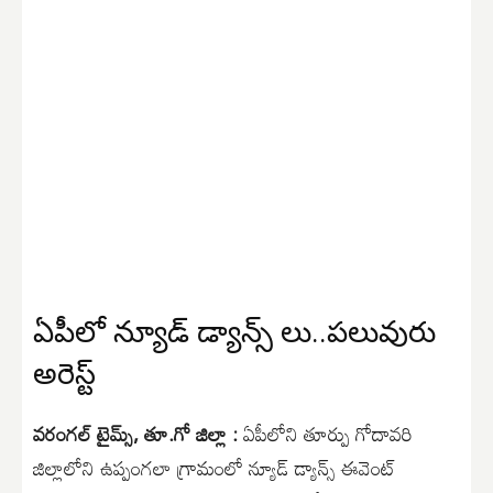
ఏపీలో న్యూడ్ డ్యాన్స్ లు..పలువురు
అరెస్ట్
వరంగల్ టైమ్స్, తూ.గో జిల్లా :
ఏపీలోని తూర్పు గోదావరి
జిల్లాలోని ఉప్పంగలా గ్రామంలో న్యూడ్ డ్యాన్స్ ఈవెంట్