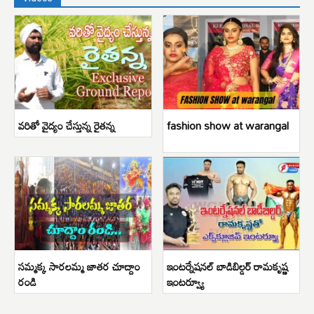
వరితో వైద్యం చేస్తున్న రైతన్న
fashion show at warangal
సమ్మక్క సారలమ్మ జాతర చూద్దాం
ఇంటర్నేషనల్ బాడిబిల్డర్ రామకృష్ణ
రండి
ఇంటర్వ్యూ