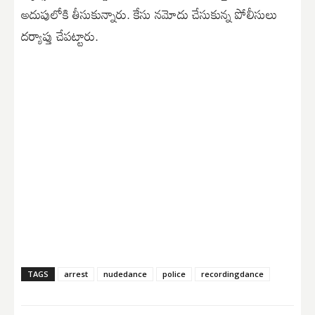
అదుపులోకి తీసుకున్నారు. కేసు నమోదు చేసుకున్న పోలీసులు
దర్యాప్తు చేపట్టారు.
TAGS
arrest
nudedance
police
recordingdance