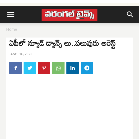
Home
ఏపీలో న్యూడ్ డ్యాన్స్ లు..పలువురు అరెస్ట్
April 16, 2022