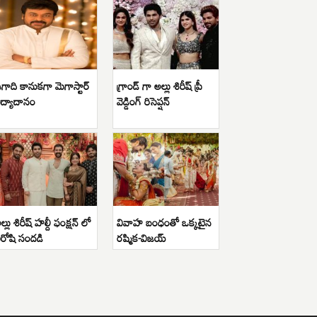
గాది కానుకగా మెగాస్టార్
గ్రాండ్ గా అల్లు శిరీష్ ప్రీ
ిద్యాదానం
వెడ్డింగ్ రిసెప్షన్
ల్లు శిరీష్ హల్దీ ఫంక్షన్ లో
వివాహ బంధంతో ఒక్కటైన
ిరోషి సందడి
రష్మిక-విజయ్