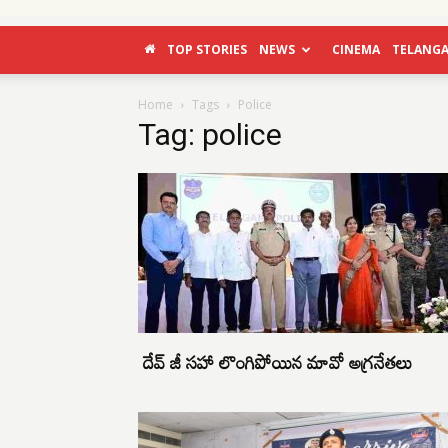
TOP STORIES
NEWS
CINEMA
TELANG
Home
Tags
Police
Tag: police
దేవ్ జీ సహా లొంగిపోయిన మావో అగ్రనేతలు