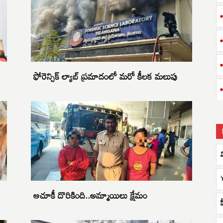
ఫోరెన్సిక్ ల్యాబ్ ప్రమాదంలో మరో కీలక మలుపు
ఆచూకీ దొరికింది..అమ్మాయిలు క్షేమం