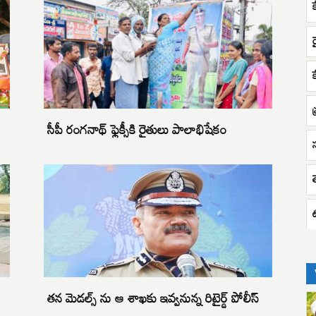
క
సీపీ రంగనాథ్ ఫ్లెక్సీకి రైతులు పాలాభిషేకం
తన మెడల్స్ ను ఆ శాఖకు ఇవ్వనున్న రిటైర్డ్ పోలీస్