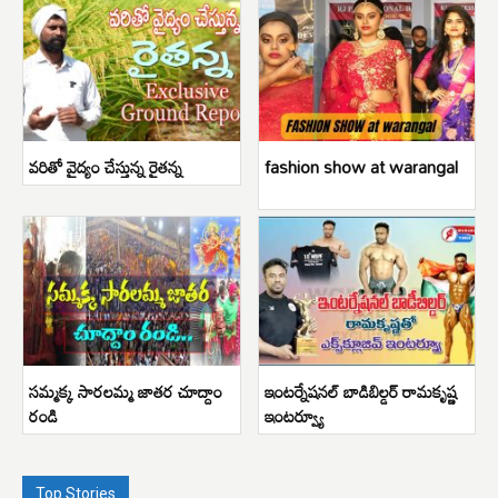
వరితో వైద్యం చేస్తున్న రైతన్న
fashion show at warangal
సమ్మక్క సారలమ్మ జాతర చూద్దాం
ఇంటర్నేషనల్ బాడిబిల్డర్ రామకృష్ణ
రండి
ఇంటర్వ్యూ
Top Stories