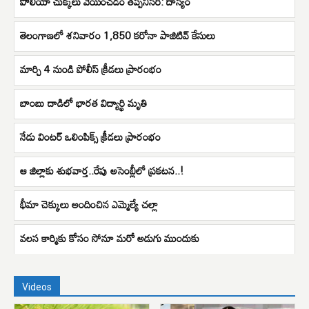
పోలియో చుక్కలు వేయించడం తప్పనిసరి: దాస్యం
తెలంగాణలో శనివారం 1,850 కరోనా పాజిటివ్‌ కేసులు
మార్చి 4 నుండి పోలీస్ క్రీడలు ప్రారంభం
బాంబు దాడిలో భారత విద్యార్థి మృతి
నేడు వింటర్ ఒలింపిక్స్ క్రీడలు ప్రారంభం
ఆ జిల్లాకు శుభవార్త..రేపు అసెంబ్లీలో ప్రకటన..!
భీమా చెక్కులు అందించిన ఎమ్మెల్యే చల్లా
వ‌ల‌స కార్మికు కోసం సోనూ మరో అడుగు ముందుకు
Videos