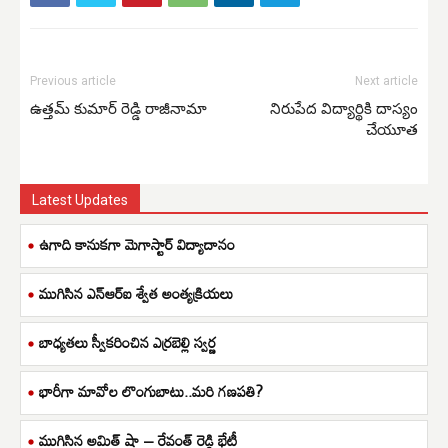
Previous article
Next article
ఉత్తమ్ కుమార్ రెడ్డి రాజీనామా
నిరుపేద విద్యార్థికి దాస్యం
చేయూత
Latest Updates
ఉగాది కానుకగా మెగాస్టార్ విద్యాదానం
ముగిసిన ఎన్ఆర్ఐ శ్వేత అంత్యక్రియలు
బాధ్యతలు స్వీకరించిన ఎర్రబెల్లి స్వర్ణ
భారీగా మావోల లొంగుబాటు..మరి గణపతి?
ముగిసిన అమిత్ షా – రేవంత్ రెడ్డి భేటీ