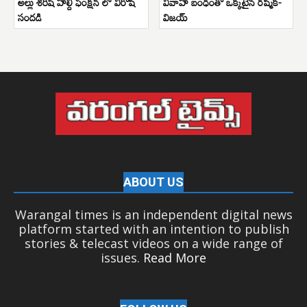
అల్లు శిరీష్ హల్దీ ఫంక్షన్ లో విరోషి
వివాహ బంధంతో ఒక్కటైన రష్మిక-
సందడి
విజయ్
ABOUT US
Warangal times is an independent digital news
platform started with an intention to publish
stories & telecast videos on a wide range of
issues.
Read More