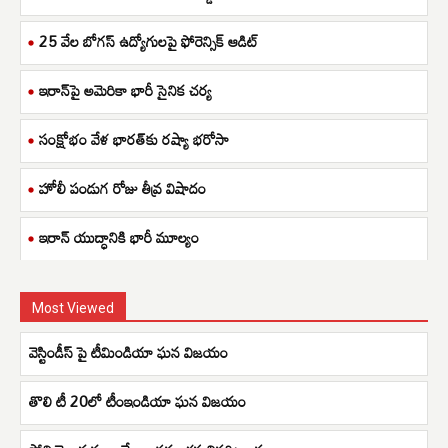
25 వేల బోగస్ ఉద్యోగులపై ఫోరెన్సిక్ ఆడిట్
ఇరాన్‌పై అమెరికా భారీ సైనిక చర్య
సంక్షోభం వేళ భారత్‌కు రష్యా భరోసా
హోలీ పండుగ రోజు తీవ్ర విషాదం
ఇరాన్ యుద్ధానికి భారీ మూల్యం
Most Viewed
వెస్టిండీస్ పై టీమిండియా ఘన విజయం
తొలి టీ 20లో టీంఇండియా ఘన విజయం