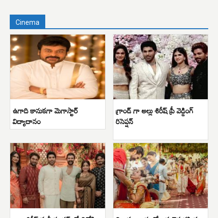
Cinema
ఉగాది కానుకగా మెగాస్టార్
గ్రాండ్ గా అల్లు శిరీష్ ప్రీ వెడ్డింగ్
విద్యాదానం
రిసెప్షన్