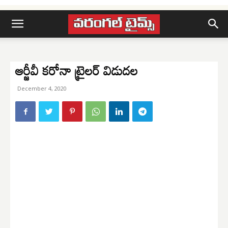
ఆర్జీవీ కరోనా ట్రైలర్ విడుదల
December 4, 2020