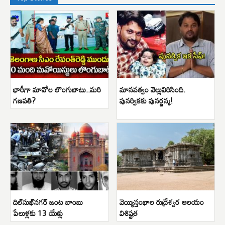
భారీగా మావోల లొంగుబాటు..మరి
మానవత్వం వెల్లువిరిసింది.
గణపతి?
పునర్వికకు పునర్జన్మ!
దిల్‌సుఖ్‌నగర్ జంట బాంబు
వెయ్యిస్తంభాల రుద్రేశ్వర ఆలయం
పేలుళ్లకు 13 యేళ్లు
విశిష్టత