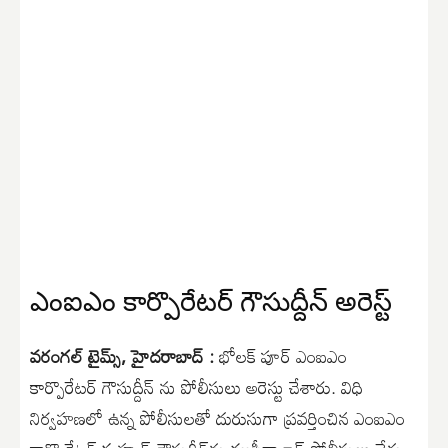
ఎంఐఎం కార్పొరేట‌ర్ గౌసుద్దీన్ అరెస్ట్
వరంగల్ టైమ్స్, హైదరాబాద్ :
భోలక్ పూర్ ఎంఐఎం
కార్పొరేటర్ గౌసుద్దీన్ ను పోలీసులు అరెస్టు చేశారు. విధి
నిర్వ‌హ‌ణ‌లో ఉన్న పోలీసుల‌తో దురుసుగా ప్ర‌వ‌ర్తించిన ఎంఐఎం