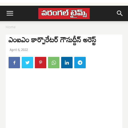
Home
ఎంఐఎం కార్పొరేట‌ర్ గౌసుద్దీన్ అరెస్ట్
April 6, 2022