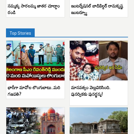
సమ్మక్క సారలమ్మ జాతర చూద్దాం
ఇంటర్నేషనల్ బాడిబిల్డర్ రామకృష్ణ
రండి
ఇంటర్వ్యూ
Top Stories
భారీగా మావోల లొంగుబాటు..మరి
మానవత్వం వెల్లువిరిసింది.
గణపతి?
పునర్వికకు పునర్జన్మ!