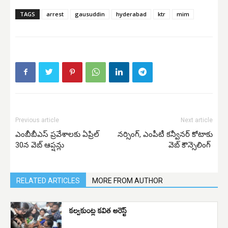
TAGS
arrest
gausuddin
hyderabad
ktr
mim
Previous article
Next article
ఎంబీబీఎస్ ప్ర‌వేశాల‌కు ఏప్రిల్
నర్సింగ్, ఎంపీటీ కన్వీనర్‌ కోటాకు
30న వెబ్ ఆప్షన్లు
వెబ్ కౌన్సెలింగ్‌
RELATED ARTICLES
MORE FROM AUTHOR
కల్వకుంట్ల కవిత అరెస్ట్