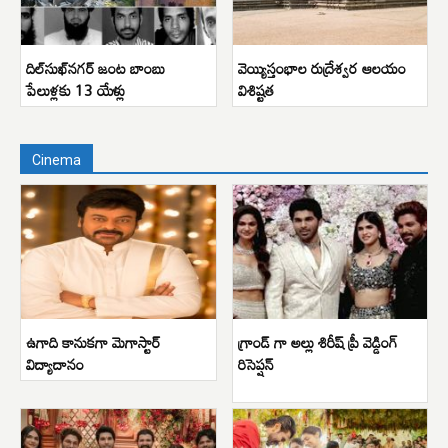
దిల్‌సుఖ్‌నగర్ జంట బాంబు
వెయ్యిస్తంభాల రుద్రేశ్వర ఆలయం
పేలుళ్లకు 13 యేళ్లు
విశిష్టత
Cinema
ఉగాది కానుకగా మెగాస్టార్
గ్రాండ్ గా అల్లు శిరీష్ ప్రీ వెడ్డింగ్
విద్యాదానం
రిసెప్షన్