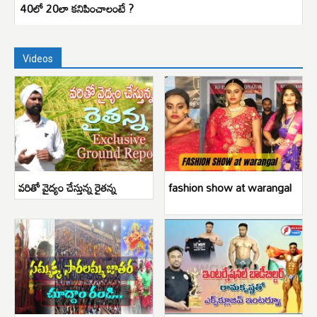
40లో 20లా కనిపించాలంటే ?
Videos
వరితో వైద్యం చేస్తున్న రైతన్న
fashion show at warangal