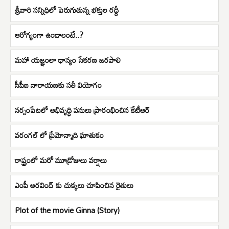
శ్రీవారి సన్నిధిలో పెరుగుతున్న భక్తుల రద్దీ
ఆరోగ్యంగా ఉండాలంటే..?
మహా యజ్ఞంలా ధాన్యం సేకరణ జరపాలి
సీపీఐ నారాయణకు సతీ వియోగం
నర్సంపేటలో అభివృద్ధి పనులు ప్రారంభించిన కేటీఆర్
వరంగల్ లో ప్రేమోన్మాది ఘాతుకం
రాష్ట్రంలో మరో మూడ్రోజులు వర్షాలు
ఎంపీ అరవింద్ కు చుక్కలు చూపించిన రైతులు
Plot of the movie Ginna (Story)