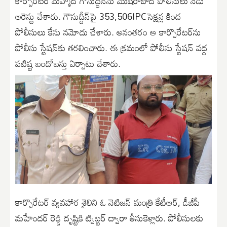
కార్పొరేట‌ర్ మ‌హ్మ‌ద్ గౌసుద్దీన్‌ను ముషీరాబాద్ పోలీసులు నేడు
అరెస్టు చేశారు. గౌసుద్దీన్‌పై 353,506IPCసెక్ష‌న్ల కింద
పోలీసులు కేసు న‌మోదు చేశారు. అనంత‌రం ఆ కార్పొరేట‌ర్‌ను
పోలీసు స్టేష‌న్‌కు త‌ర‌లించారు. ఈ క్ర‌మంలో పోలీసు స్టేష‌న్ వ‌ద్ద
ప‌టిష్ట బందోబ‌స్తు ఏర్పాటు చేశారు.
కార్పొరేట‌ర్ వ్య‌వ‌హార శైలిని ఓ నెటిజ‌న్ మంత్రి కేటీఆర్, డీజీపీ
మ‌హేంద‌ర్ రెడ్డి దృష్టికి ట్విట్ట‌ర్ ద్వారా తీసుకెళ్లారు. పోలీసుల‌కు