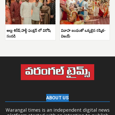
అల్లు శిరీష్ హల్దీ ఫంక్షన్ లో విరోషి
వివాహ బంధంతో ఒక్కటైన రష్మిక-
సందడి
విజయ్
ABOUT US
Warangal times is an independent digital news