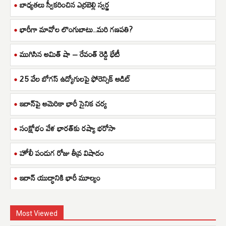
బాధ్యతలు స్వీకరించిన ఎర్రబెల్లి స్వర్ణ
భారీగా మావోల లొంగుబాటు..మరి గణపతి?
ముగిసిన అమిత్ షా – రేవంత్ రెడ్డి భేటీ
25 వేల బోగస్ ఉద్యోగులపై ఫోరెన్సిక్ ఆడిట్
ఇరాన్‌పై అమెరికా భారీ సైనిక చర్య
సంక్షోభం వేళ భారత్‌కు రష్యా భరోసా
హోలీ పండుగ రోజు తీవ్ర విషాదం
ఇరాన్ యుద్ధానికి భారీ మూల్యం
Most Viewed