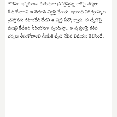
గౌర‌వం ఇవ్వ‌కుండా దురుసుగా ప్ర‌వ‌ర్తిస్తున్న వారిపై చ‌ర్య‌లు
తీసుకోవాల‌ని ఆ నెటిజ‌న్ విజ్ఞ‌ప్తి చేశారు. ఇలాంటి నిర‌క్ష‌రాస్యుల
ప్ర‌వ‌ర్త‌న‌ను స‌హించేది లేద‌ని ఆ వ్య‌క్తి పేర్కొన్నారు. ఈ ట్వీట్‌పై
మంత్రి కేటీఆర్ సీరియ‌స్‌గా స్పందిస్తూ.. ఆ వ్య‌క్తుల‌పై క‌ఠిన
చ‌ర్య‌లు తీసుకోవాల‌ని డీజీపీకి ట్వీట్ చేసిన విషయం తెలిసిందే.