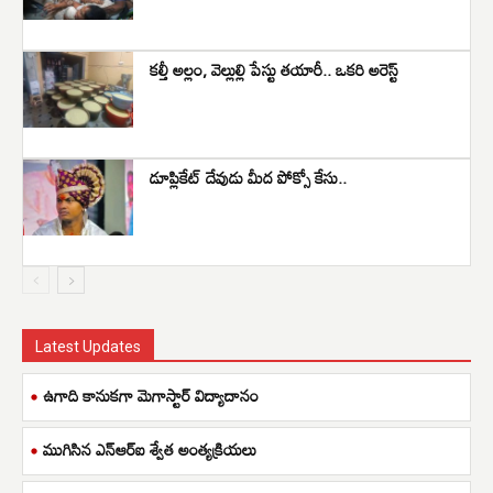
కల్తీ అల్లం, వెల్లుల్లి పేస్టు తయారీ.. ఒకరి అరెస్ట్
డూప్లికేట్ దేవుడు మీద పోక్సో కేసు..
Latest Updates
ఉగాది కానుకగా మెగాస్టార్ విద్యాదానం
ముగిసిన ఎన్ఆర్ఐ శ్వేత అంత్యక్రియలు