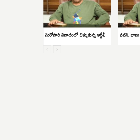
మరోసారి వివాదంలో చిక్కుకున్న ఆర్జీవీ
పవన్, బాబు భ