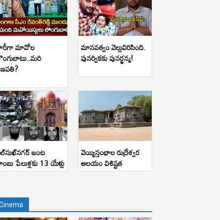
ారీగా మావోల
మానవత్వం వెల్లువిరిసింది.
ొంగుబాటు..మరి
పునర్వికకు పునర్జన్మ!
ణపతి?
ిల్‌సుఖ్‌నగర్ జంట
వెయ్యిస్తంభాల రుద్రేశ్వర
ాంబు పేలుళ్లకు 13 యేళ్లు
ఆలయం విశిష్టత
Cinema