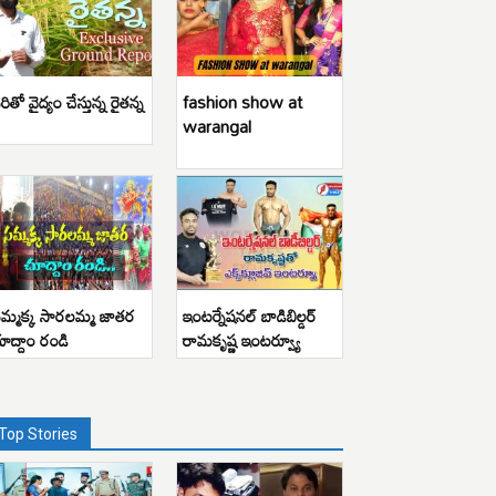
రితో వైద్యం చేస్తున్న రైతన్న
fashion show at
warangal
మ్మక్క సారలమ్మ జాతర
ఇంటర్నేషనల్ బాడిబిల్డర్
ూద్దాం రండి
రామకృష్ణ ఇంటర్వ్యూ
Top Stories