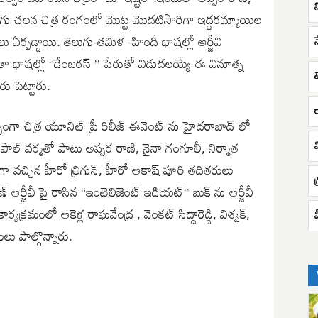
తెలుగు చలన చిత్ర రంగంలో మొట్ట మొదటిసారిగా ఇద్దరమ్మాయిల
ఏర్పడ్డాయి. తెలుగు-తమిళ -హిందీ భాషల్లో ఆర్జీవి
 భాషల్లో “డేంజరస్ ” పేరుతో విడుదలయ్యే ఈ వినూత్న
రు పెట్టారు.
్భంగా చిత్ర యూనిట్ ప్రీ రిలీజ్ ఈవెంట్ ను హైదరాబాద్ లో
వ
ాల్ వర్మతో పాటు అప్సర రాణి, నైనా గంగూలీ, నిర్మాత
ా వచ్చిన హీరో త్రిగున్, హీరో ఆకాష్ పూరి తదితరులు
గ
్ ఆర్జీవీ పై రాసిన “ఇంటెలిజెంట్ ఇడియట్” బుక్ ను ఆర్జీవీ
క్రమంలో ఆకెళ్ల రాఘవేంద్ర , వెంకట్ సిద్దారెడ్డి, విశ్వక్,
ులు పాల్గొన్నారు.