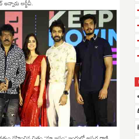
 అన్నారు ఆర్జీవీ.
త్వం వహించిన చిత్రం “మా ఇష్టం”.ఇందులో అప్సర రాణి,