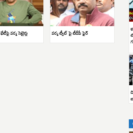
భ
ేటీపై వర్మ సెటైర్లు
వర్మ ట్వీట్ పై టీడీపీ ఫైర్
ల
గ
ద
బ