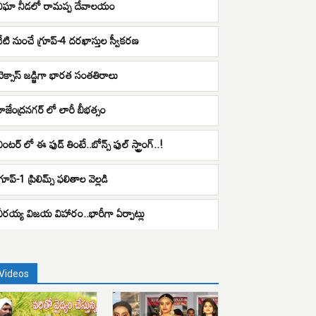
నిఘా నీడలో రామప్ప దేవాలయం
నేటి నుంచే గ్రూప్-4 దరఖాస్తుల స్వీకరణ
టెక్సాస్ జడ్జిగా భారత సంతతిరాలు
రాజేంద్రనగర్ లో లారీ బీభత్సం
ింటర్ లో ఈ ఫుడ్ తింటే..బోన్స్ ఫుల్ స్ట్రాంగ్..!
్రూప్-1 ప్రిలిమ్స్ ఫలితాల వెల్లడి
వీరయ్య విజయ విహారం..భారీగా ఏర్పాట్లు
Videos