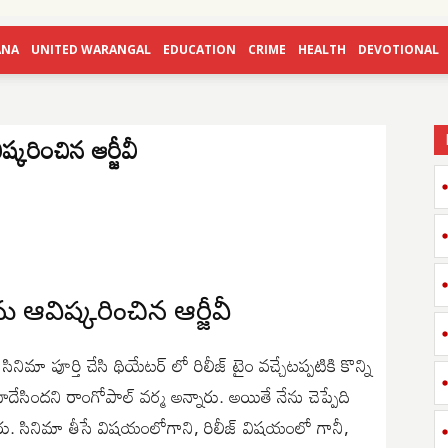
ANA
UNITED WARANGAL
EDUCATION
CRIME
HEALTH
DEVOTIONAL
కరించిన ఆర్జీవీ
 ఆవిష్కరించిన ఆర్జీవీ
సినిమా పూర్తి చేసి థియేటర్ లో రిలీజ్ టైం వచ్చేటప్పటికి కొన్ని
డం బాదేసిందని రాంగోపాల్ వర్మ అన్నారు. అయితే నేను చెప్పేది
పలేరు. సినిమా తీసే విషయంలోగాని, రిలీజ్ విషయంలో గానీ,