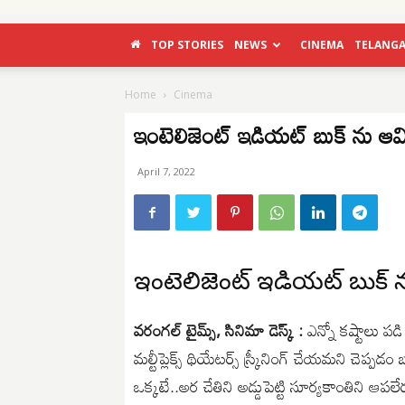
TOP STORIES
NEWS
CINEMA
TELANG
Home
Cinema
ఇంటెలిజెంట్ ఇడియట్ బుక్ ను ఆవిష్
April 7, 2022
ఇంటెలిజెంట్ ఇడియట్ బుక్ ను
వరంగల్ టైమ్స్, సినిమా డెస్క్ :
ఎన్నో కష్టాలు పడి 
మల్టీప్లెక్స్ థియేటర్స్ స్క్రీనింగ్ చేయమని చెప్ప
ఒక్కటే..అర చేతిని అడ్డుపెట్టి సూర్యకాంతిని ఆ