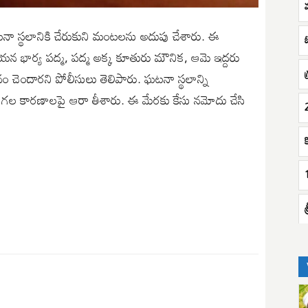
నా స్థలానికి చేరుకుని మంటలను అదుపు చేశారు. ఈ
భార్య పద్మ, పద్మ అక్క కూతురు మౌనిక, ఆమె ఇద్దరు
ం చెందారని పోలీసులు తెలిపారు. ఘటనా స్థలాన్ని
ికి గల కారణాలపై ఆరా తీశారు. ఈ మేరకు కేసు నమోదు చేసి
క