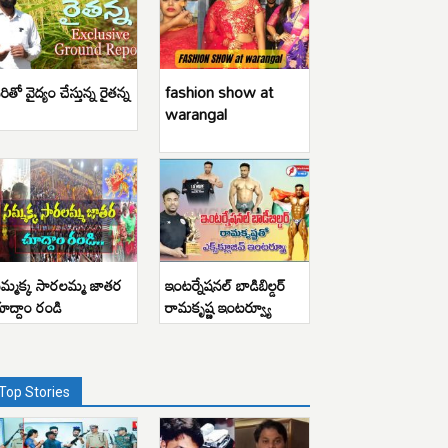
రితో వైద్యం చేస్తున్న రైతన్న
fashion show at
warangal
మ్మక్క సారలమ్మ జాతర
ఇంటర్నేషనల్ బాడిబిల్డర్
ూద్దాం రండి
రామకృష్ణ ఇంటర్వ్యూ
Top Stories