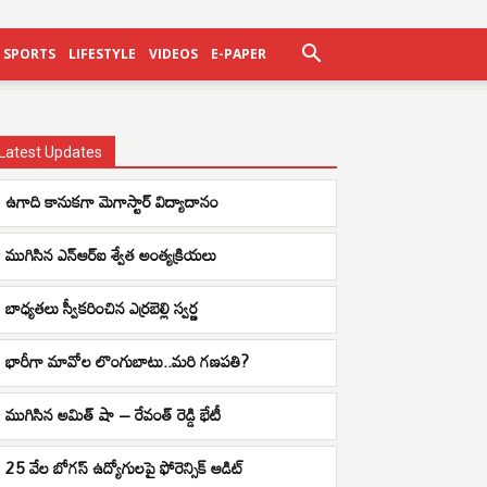
SPORTS
LIFESTYLE
VIDEOS
E-PAPER
Latest Updates
ఉగాది కానుకగా మెగాస్టార్ విద్యాదానం
ముగిసిన ఎన్ఆర్ఐ శ్వేత అంత్యక్రియలు
బాధ్యతలు స్వీకరించిన ఎర్రబెల్లి స్వర్ణ
భారీగా మావోల లొంగుబాటు..మరి గణపతి?
ముగిసిన అమిత్ షా – రేవంత్ రెడ్డి భేటీ
25 వేల బోగస్ ఉద్యోగులపై ఫోరెన్సిక్ ఆడిట్