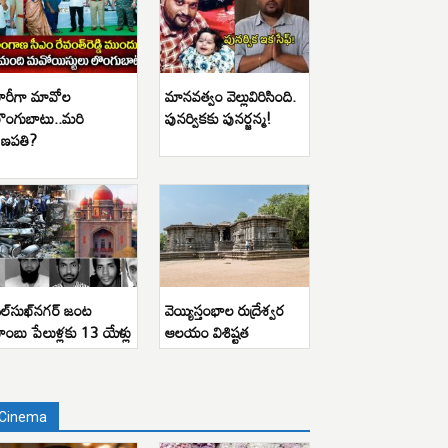
ారీగా మావోల
మానవత్వం వెల్లువిరిసింది.
ొంగుబాటు..మరి
పునర్వికకు పునర్జన్మ!
ణపతి?
ిల్‌సుఖ్‌నగర్ జంట
వెయ్యిస్తంభాల రుద్రేశ్వర
ాంబు పేలుళ్లకు 13 యేళ్లు
ఆలయం విశిష్టత
Cinema