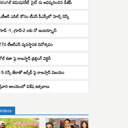
వరంగల్ కమిషనరేట్ సైట్ ను ఆవిష్కరించిన డీజీపీ
ఓటీఆర్ ఎడిట్ కోసం టీఎస్ పీఎస్సీలో హెల్ప్ డెస్క్
గ్రూప్ -1, గ్రూప్-2 లకు నో ఇంటర్వ్యూస్
27న టీఆర్ఎస్ వ్యవస్థాపక దినోత్సవం
ోల్ కతా పై రాజస్థాన్ థ్రిల్లింగ్ విక్టరీ
15 రన్స్ తేడాతో ఆర్సీబీ పై రాజస్తాన్ విజయం
శ్రీవారి ఆలయంలో విశేష ఉత్సవాలు
Videos