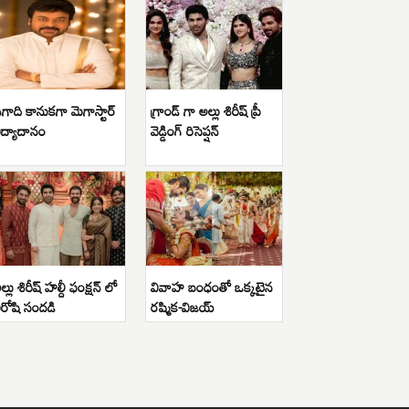
గాది కానుకగా మెగాస్టార్
గ్రాండ్ గా అల్లు శిరీష్ ప్రీ
ిద్యాదానం
వెడ్డింగ్ రిసెప్షన్
ల్లు శిరీష్ హల్దీ ఫంక్షన్ లో
వివాహ బంధంతో ఒక్కటైన
ిరోషి సందడి
రష్మిక-విజయ్