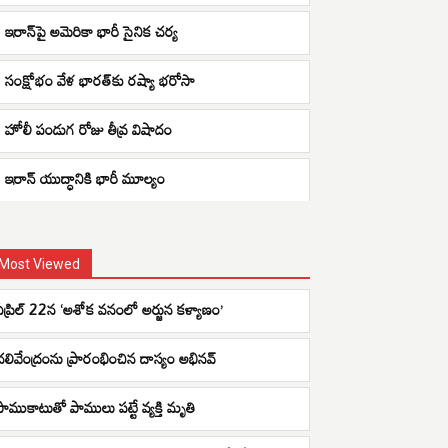
ఇరాన్‌పై అమెరికా భారీ సైనిక చర్య
సంక్షోభం వేళ భారత్‌కు రష్యా భరోసా
హోలీ పండుగ రోజు తీవ్ర విషాదం
ఇరాన్ యుద్ధానికి భారీ మూల్యం
Most Viewed
ఏప్రిల్ 22న ‘అశోక వనంలో అర్జున కళ్యాణం’
చలివేంద్రంను ప్రారంభించిన దాస్యం అభినవ్
పాముకాటుతో పాములు పట్టే వ్యక్తి మృతి