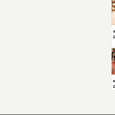
ఉ
వ
అ
వ