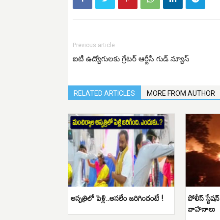
Previous article
ఐటీ ఉద్యోగులకు గ్రేటర్ ఆర్టీసీ గుడ్ న్యూస్
RELATED ARTICLES
MORE FROM AUTHOR
ఆస్పత్రిలో పెళ్లి..అసలేం జరిగిందంటే !
పోలీస్ స్టే
వాహనాలు