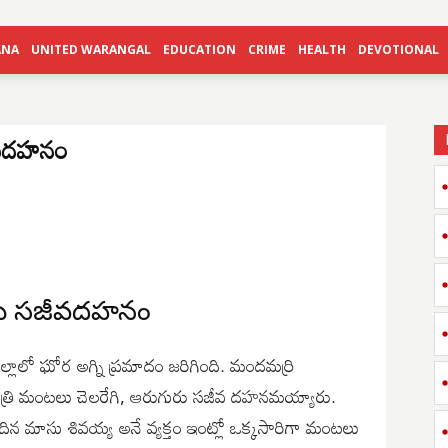
ANA
UNITED WARANGAL
EDUCATION
CRIME
HEALTH
DEVOTIONAL
జీవదహనం
ురు సజీవదహనం
ల్లాలో ఘోర అగ్ని ప్రమాదం జరిగింది. మందమర్రి
ాత్రి మంటలు చెలరేగి, ఆరుగురు సజీవ దహనమయ్యారు.
చెందిన మాసు శివయ్య అనే వ్యక్తం ఇంట్లో ఒక్కసారిగా మంటలు