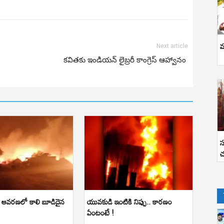
వ
Next article
కవితకు ఇండియన్ లైబ్రరీ కాంగ్రెస్ ఆహ్వానం
స
చ
షన్ ఆవరణలో కాలి బూడిదైన
యువకుడి ఇంటికి నిప్పు.. కారణం
ఏంటంటే !