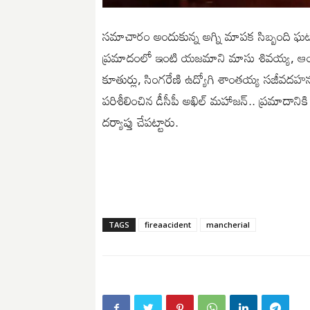
సమాచారం అందుకున్న అగ్ని మాపక సిబ్బంది ఘట
ప్రమాదంలో ఇంటి యజమాని మాసు శివయ్య, ఆయన 
కూతుర్లు, సింగరేణి ఉద్యోగి శాంతయ్య సజీవదహన
పరిశీలించిన డీసీపీ అఖిల్ మహాజన్.. ప్రమాదాన
దర్యాప్తు చేపట్టారు.
TAGS
fireaacident
mancherial