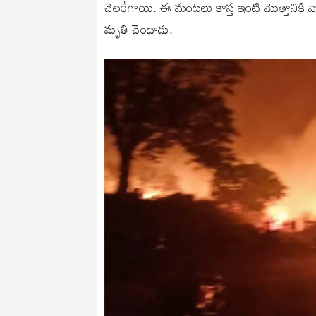
చెలరేగాయి. ఈ మంటలు కాస్త ఇంటి మొత్తానికి వ్
మృతి చెందాడు.