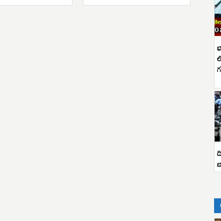
భ
ల
గ
ద
బ