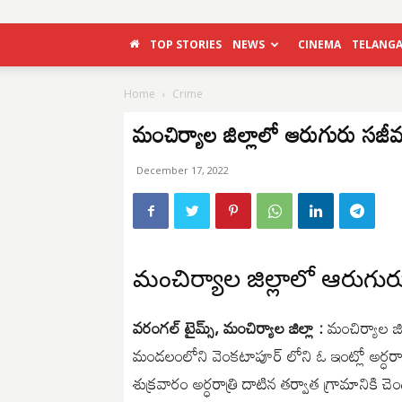
TOP STORIES
NEWS
CINEMA
TELANG
Home
Crime
మంచిర్యాల జిల్లాలో ఆరుగురు స
December 17, 2022
మంచిర్యాల జిల్లాలో ఆరుగ
వరంగల్ టైమ్స్, మంచిర్యాల జిల్లా :
మంచిర్యాల జి
మండలంలోని వెంకటాపూర్ లోని ఓ ఇంట్లో అర్ధర
శుక్రవారం అర్ధరాత్రి దాటిన తర్వాత గ్రామానికి 