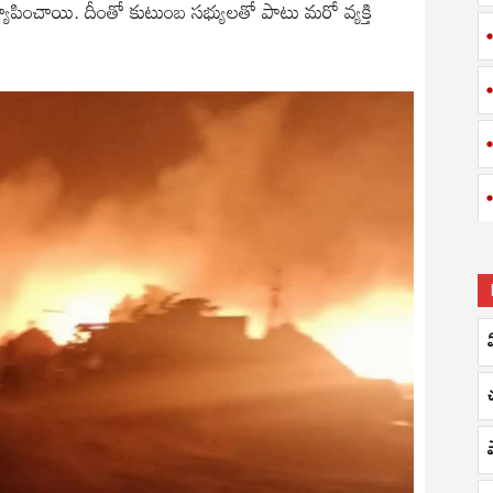
యాపించాయి. దీంతో కుటుంబ సభ్యులతో పాటు మరో వ్యక్తి