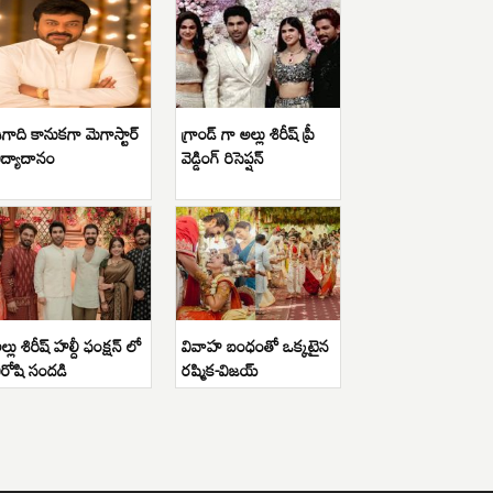
గాది కానుకగా మెగాస్టార్
గ్రాండ్ గా అల్లు శిరీష్ ప్రీ
ిద్యాదానం
వెడ్డింగ్ రిసెప్షన్
ల్లు శిరీష్ హల్దీ ఫంక్షన్ లో
వివాహ బంధంతో ఒక్కటైన
ిరోషి సందడి
రష్మిక-విజయ్