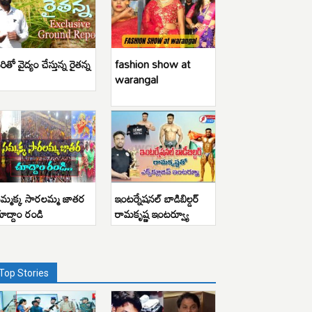
రితో వైద్యం చేస్తున్న రైతన్న
fashion show at
warangal
మ్మక్క సారలమ్మ జాతర
ఇంటర్నేషనల్ బాడిబిల్డర్
ూద్దాం రండి
రామకృష్ణ ఇంటర్వ్యూ
Top Stories