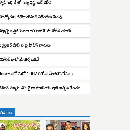
్యాపీ బర్త్ డే లో సత్య ఫస్ట్ లుక్ రిలీజ్
నిరుద్యోగుల వయోపరిమితి పదేండ్లకు పెంపు
రష్యాపై ఒత్తిడి పెంచాలని భారత్ ను కోరిన యూకే
ఫెర్టిలైజర్ షాప్ ల పై పోలీస్ దాడులు
నిహారిక కాబోయే భ‌ర్త ఇతనే
తెలంగాణలో మరో 1087 కరోనా పాజిటివ్‌ కేసులు
బ్రేకింగ్ న్యూస్: 43 చైనా యాప్‌లకు షాక్ ఇచ్చిన కేంద్రం
Videos