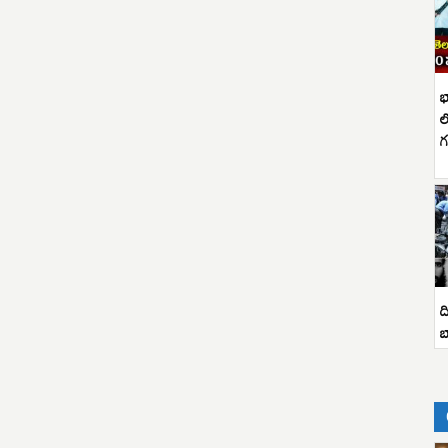
భ
ల
గ
ద
బ