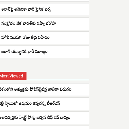
ఇరాన్‌పై అమెరికా భారీ సైనిక చర్య
సంక్షోభం వేళ భారత్‌కు రష్యా భరోసా
హోలీ పండుగ రోజు తీవ్ర విషాదం
ఇరాన్ యుద్ధానికి భారీ మూల్యం
Most Viewed
దేశంలోని అత్యుత్తమ పోలీస్‌స్టేషన్ల జాబితా విడుదల
ఢిల్లీ స్థాయిలో ఉద్యమం తప్పదన్న టీఆర్ఎస్
శావర్కర్లకు స్మార్ట్ ఫోన్లు ఇచ్చిన చీఫ్ విప్ దాస్యం