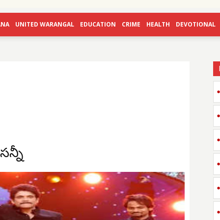
ANA
UNITED WARANGAL
EDUCATION
CRIME
HEALTH
DEVOTIONAL
సన్నీ