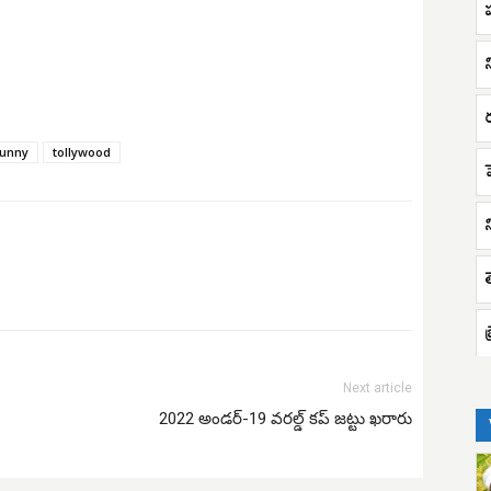
హ
unny
tollywood
Next article
2022 అండర్-19 వరల్డ్ కప్ జట్టు ఖరారు