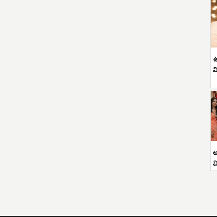
ఉ
వ
అ
వ