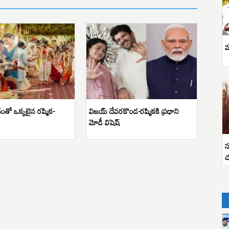
వ
తో ఒక్కటైన రష్మిక-
విజయ్ దేవరకొండ-రష్మికకి ప్రధాని
మోడీ విషెష్
స
చ