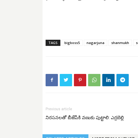
TAGS
bigboss5
nagarjuna
shanmukh
s
Previous article
నిర‌స‌నలతో బీజేపీకి వణుకు పుట్టాలి: ఎర్రబెల్లి