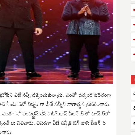
 ట్రోపీని వీజే సన్నీ దక్కించుకున్నాడు. ఎంతో ఉత్కంఠ భరితంగా
్ సీజన్ 5లో విన్నర్ గా వీజే సన్నీని నాగార్జున ప్రకటించారు.
లను ఎంతగానో ఎంటర్టైన్ చేసిన బిగ్ బాస్ సీజన్ 5 లో టాప్ 5లో
శ్వంత్ లు నిలిచారు. చివరగా వీజే సన్నీకి బిగ్ బాస్ సీజన్ 5
ఆ
లిచారు.