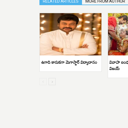
RELATED ARTICLES
MORE FROM AUTHOR
ఉగాది కానుకగా మెగాస్టార్ విద్యాదానం
వివాహ బంధం
విజయ్