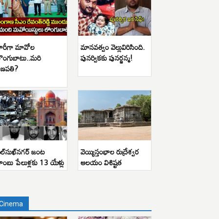
ారీగా మావోల
మానవత్వం వెల్లువిరిసింది.
ొంగుబాటు..మరి
పునర్వికకు పునర్జన్మ!
ణపతి?
ిల్‌సుఖ్‌నగర్ జంట
వెయ్యిస్తంభాల రుద్రేశ్వర
ాంబు పేలుళ్లకు 13 యేళ్లు
ఆలయం విశిష్టత
Cinema