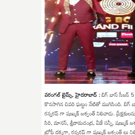
వరంగల్ టైమ్స్, హైదరాబాద్ :
బిగ్ బాస్ సీజన్ 5
కొనసాగిన చివరి ఘట్టం నేటితో ముగిసింది. బిగ్ బాస
రన్నరప్ గా షణ్ముక్ జశ్వంత్ నిలిచాడు. ప్రేక్షకు
సిరి, మానస్, శ్రీరామచంద్ర, వీజే సన్నీ, షణ్ముక్ జ
ట్రోపీ దక్కగా, రన్నరప్ గా షణ్ముక్ జశ్వంత్ లు ని