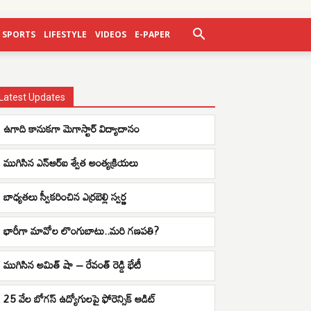
SPORTS
LIFESTYLE
VIDEOS
E-PAPER
Latest Updates
ఉగాది కానుకగా మెగాస్టార్ విద్యాదానం
ముగిసిన ఎన్ఆర్ఐ శ్వేత అంత్యక్రియలు
బాధ్యతలు స్వీకరించిన ఎర్రబెల్లి స్వర్ణ
భారీగా మావోల లొంగుబాటు..మరి గణపతి?
ముగిసిన అమిత్ షా – రేవంత్ రెడ్డి భేటీ
25 వేల బోగస్ ఉద్యోగులపై ఫోరెన్సిక్ ఆడిట్