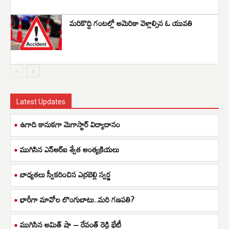
మరికొద్ది గంటల్లో అమెరికా వెళ్లాల్సిన ఓ యువతి
Latest Updates
ఉగాది కానుకగా మెగాస్టార్ విద్యాదానం
ముగిసిన ఎన్ఆర్ఐ శ్వేత అంత్యక్రియలు
బాధ్యతలు స్వీకరించిన ఎర్రబెల్లి స్వర్ణ
భారీగా మావోల లొంగుబాటు..మరి గణపతి?
ముగిసిన అమిత్ షా – రేవంత్ రెడ్డి భేటీ