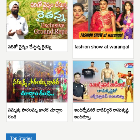
వరితో వైద్యం చేస్తున్న రైతన్న
fashion show at warangal
సమ్మక్క సారలమ్మ జాతర చూద్దాం
ఇంటర్నేషనల్ బాడిబిల్డర్ రామకృష్ణ
రండి
ఇంటర్వ్యూ
Top Stories