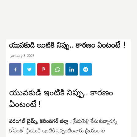
యువకుడి ఇంటికి నిప్పు.. కారణం ఏంటంటే !
January 3, 2023
యువకుడి ఇంటికి నిప్పు.. కారణం
ఏంటంటే !
వరంగల్ టైమ్స్, కరీంనగర్ జిల్లా :
ప్రేమపెళ్లి చేసుకున్నారన్న
కోపంతో ప్రియుడి ఇంటికి నిప్పంటించారు ప్రియురాలి