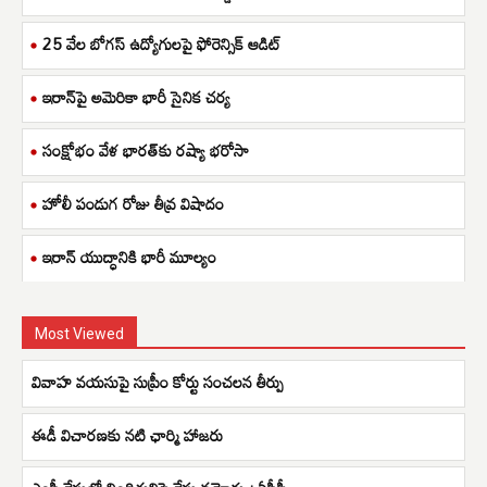
25 వేల బోగస్ ఉద్యోగులపై ఫోరెన్సిక్ ఆడిట్
ఇరాన్‌పై అమెరికా భారీ సైనిక చర్య
సంక్షోభం వేళ భారత్‌కు రష్యా భరోసా
హోలీ పండుగ రోజు తీవ్ర విషాదం
ఇరాన్ యుద్ధానికి భారీ మూల్యం
Most Viewed
వివాహ వయసుపై సుప్రీం కోర్టు సంచలన తీర్పు
ఈడీ విచారణకు నటి ఛార్మి హాజరు