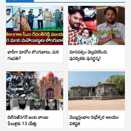
భారీగా మావోల లొంగుబాటు..మరి
మానవత్వం వెల్లువిరిసింది.
గణపతి?
పునర్వికకు పునర్జన్మ!
దిల్‌సుఖ్‌నగర్ జంట బాంబు
వెయ్యిస్తంభాల రుద్రేశ్వర ఆలయం
పేలుళ్లకు 13 యేళ్లు
విశిష్టత