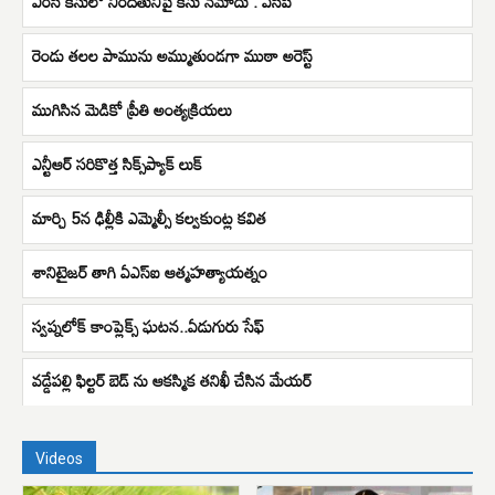
ఎంసీ కేసులో నిందితునిపై కేసు నమోదు : ఏసీపీ
రెండు తలల పామును అమ్ముతుండగా ముఠా అరెస్ట్
ముగిసిన మెడికో ప్రీతి అంత్యక్రియలు
ఎన్టీఆర్‌ సరికొత్త సిక్స్‌ప్యాక్‌ లుక్
మార్చి 5న ఢిల్లీకి ఎమ్మెల్సీ కల్వకుంట్ల కవిత
శానిటైజర్ తాగి ఏఎస్ఐ ఆత్మహత్యాయత్నం
స్వప్నలోక్ కాంప్లెక్స్ ఘటన..ఏడుగురు సేఫ్
వడ్డేపల్లి ఫిల్టర్ బెడ్ ను ఆకస్మిక తనిఖీ చేసిన మేయర్
Videos