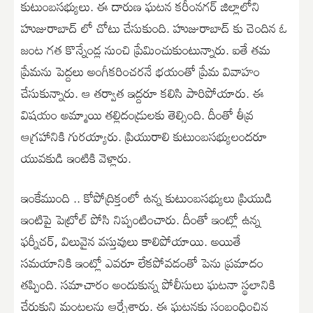
కుటుంబసభ్యులు. ఈ దారుణ ఘటన కరీంనగర్ జిల్లాలోని
హుజురాబాద్ లో చోటు చేసుకుంది. హుజురాబాద్ కు చెందిన ఓ
జంట గత కొన్నేండ్ల నుంచి ప్రేమించుకుంటున్నారు. ఐతే తమ
ప్రేమను పెద్దలు అంగీకరించరనే భయంతో ప్రేమ వివాహం
చేసుకున్నారు. ఆ తర్వాత ఇద్దరూ కలిసి పారిపోయారు. ఈ
విషయం అమ్మాయి తల్లిదండ్రులకు తెల్సింది. దీంతో తీవ్ర
ఆగ్రహానికి గురయ్యారు. ప్రియురాలి కుటుంబసభ్యులందరూ
యువకుడి ఇంటికి వెళ్లారు.
ఇంకేముంది .. కోపోద్రిక్తంలో ఉన్న కుటుంబసభ్యులు ప్రియుడి
ఇంటిపై పెట్రోల్ పోసి నిప్పంటించారు. దీంతో ఇంట్లో ఉన్న
ఫర్నీచర్, విలువైన వస్తువులు కాలిపోయాయి. అయితే
సమయానికి ఇంట్లో ఎవరూ లేకపోవడంతో పెను ప్రమాదం
తప్పింది. సమాచారం అందుకున్న పోలీసులు ఘటనా స్థలానికి
చేరుకుని మంటలను ఆర్పేశారు. ఈ ఘటనకు సంబంధించిన