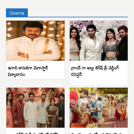
Cinema
ఉగాది కానుకగా మెగాస్టార్
గ్రాండ్ గా అల్లు శిరీష్ ప్రీ వెడ్డింగ్
విద్యాదానం
రిసెప్షన్