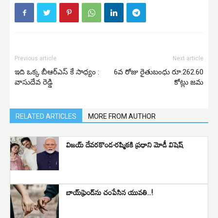
Previous article
Next article
ఇది ఒక్క బీఆర్ఎస్ కే సాధ్యం :
6వ రోజు రైతుబంధు రూ.262.60
వాసుదేవ రెడ్డి
కోట్లు జమ
RELATED ARTICLES
MORE FROM AUTHOR
విజయ్ దేవరకొండ-రష్మికకి ప్రధాని మోడీ విషెష్
బాయ్‌ఫ్రెండ్‌ను చంపేసిన యువతి..!