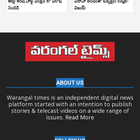
అల్లు శిరీష్ హల్దీ ఫంక్షన్ లో విరోషి
వివాహ బంధంతో ఒక్కటైన రష్మిక-
సందడి
విజయ్
ABOUT US
Warangal times is an independent digital news
platform started with an intention to publish
stories & telecast videos on a wide range of
issues.
Read More