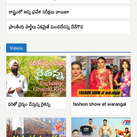
రాష్ట్రంలో అన్ని ప్రవేశ పరీక్షలు వాయిదా
ప్రాంతీయ పార్టీలు ఏకమైతే మంచిదేనన్న దేవేగౌడ
Videos
వరితో వైద్యం చేస్తున్న రైతన్న
fashion show at warangal