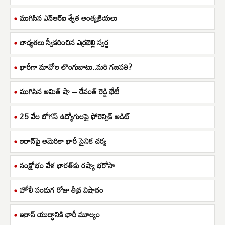
ముగిసిన ఎన్ఆర్ఐ శ్వేత అంత్యక్రియలు
బాధ్యతలు స్వీకరించిన ఎర్రబెల్లి స్వర్ణ
భారీగా మావోల లొంగుబాటు..మరి గణపతి?
ముగిసిన అమిత్ షా – రేవంత్ రెడ్డి భేటీ
25 వేల బోగస్ ఉద్యోగులపై ఫోరెన్సిక్ ఆడిట్
ఇరాన్‌పై అమెరికా భారీ సైనిక చర్య
సంక్షోభం వేళ భారత్‌కు రష్యా భరోసా
హోలీ పండుగ రోజు తీవ్ర విషాదం
ఇరాన్ యుద్ధానికి భారీ మూల్యం