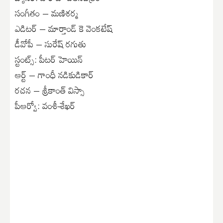
సంగీతం – మణిశర్మ
ఎడిటర్ – మార్తాండ్ కె వెంకటేష్
డీవోపీ – సురేష్ రగుతు
స్టంట్స్: పీటర్ హెయిన్
ఆర్ట్ – గాంధీ నడికుడికార్
రచన – శ్రీకాంత్ విస్సా
పీఆర్వో: వంశీ-శేఖర్