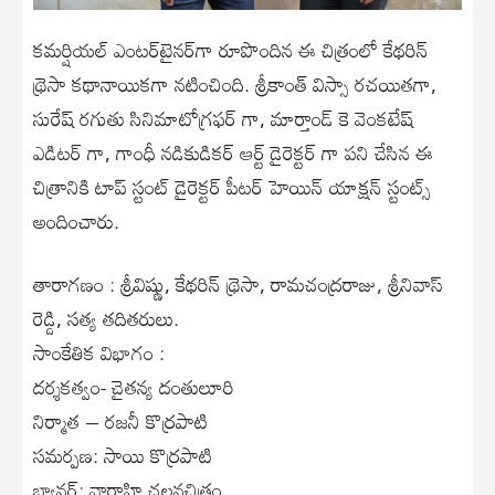
కమర్షియల్‌ ఎంటర్‌టైనర్‌గా రూపొందిన ఈ చిత్రంలో కేథ‌రిన్
థ్రెసా కథానాయికగా నటించింది. శ్రీకాంత్ విస్సా రచయితగా,
సురేష్ రగుతు సినిమాటోగ్రఫర్ గా, మార్తాండ్ కె వెంకటేష్
ఎడిటర్ గా, గాంధీ నడికుడికర్ ఆర్ట్ డైరెక్టర్ గా పని చేసిన ఈ
చిత్రానికి టాప్ స్టంట్ డైరెక్టర్ పీటర్ హెయిన్ యాక్షన్ స్టంట్స్
అందించారు.
తారాగణం : శ్రీవిష్ణు, కేథ‌రిన్ థ్రెసా, రామచంద్రరాజు, శ్రీనివాస్
రెడ్డి, సత్య తదితరులు.
సాంకేతిక విభాగం :
దర్శకత్వం- చైతన్య దంతులూరి
నిర్మాత – రజనీ కొర్రపాటి
సమర్పణ: సాయి కొర్రపాటి
బ్యానర్: వారాహి చలనచిత్రం