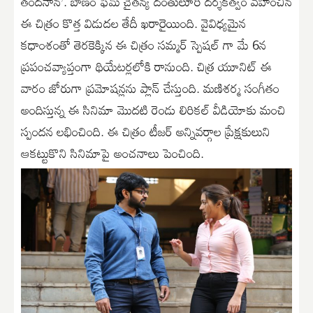
తందనాన’. బాణం ఫేమ్ చైతన్య దంతులూరి దర్శకత్వం వహించిన
ఈ చిత్రం కొత్త విడుదల తేదీ ఖరారైయింది. వైవిధ్యమైన
కధాంశంతో తెరకెక్కిన ఈ చిత్రం సమ్మర్ స్పెషల్ గా మే 6న
ప్రపంచవ్యాప్తంగా థియేటర్లలోకి రానుంది. చిత్ర యూనిట్ ఈ
వారం జోరుగా ప్రమోషన్లను ప్లాన్ చేస్తుంది. మణిశర్మ సంగీతం
అందిస్తున్న ఈ సినిమా మొదటి రెండు లిరికల్ వీడియోకు మంచి
స్పందన లభించింది. ఈ చిత్రం టీజర్ అన్నివర్గాల ప్రేక్షకులుని
ఆకట్టుకొని సినిమాపై అంచనాలు పెంచింది.