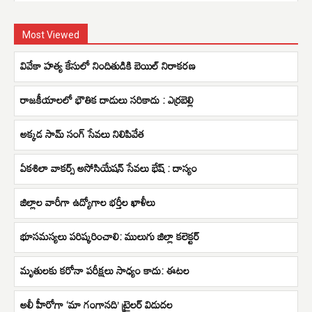
Most Viewed
వివేకా హత్య కేసులో నిందితుడికి బెయిల్ నిరాకరణ
రాజకీయాలలో భౌతిక దాడులు సరికాదు : ఎర్రబెల్లి
అక్కడ సామ్ సంగ్ సేవలు నిలిపివేత
ఏకశిలా వాకర్స్ అసోసియేషన్ సేవలు భేష్ : దాస్యం
జిల్లాల వారీగా ఉద్యోగాల భర్తీల ఖాళీలు
భూసమస్యలు పరిష్కరించాలి: ములుగు జిల్లా కలెక్టర్
మృతులకు కరోనా పరీక్షలు సాధ్యం కాదు: ఈటల
అలీ హీరోగా ‘మా గంగానది’ ట్రైల‌ర్ విడుద‌ల‌