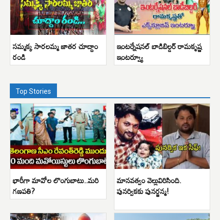
సమ్మక్క సారలమ్మ జాతర చూద్దాం
ఇంటర్నేషనల్ బాడిబిల్డర్ రామకృష్ణ
రండి
ఇంటర్వ్యూ
Top Stories
భారీగా మావోల లొంగుబాటు..మరి
మానవత్వం వెల్లువిరిసింది.
గణపతి?
పునర్వికకు పునర్జన్మ!