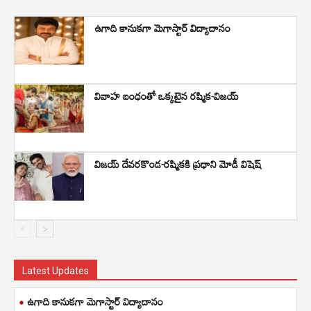
ఉగాది కానుకగా మెగాస్టార్ విద్యాదానం
వివాహ బంధంతో ఒక్కటైన రష్మిక-విజయ్
విజయ్ దేవరకొండ-రష్మికకి ప్రధాని మోడీ విషెష్
Latest Updates
ఉగాది కానుకగా మెగాస్టార్ విద్యాదానం