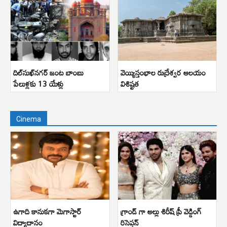
దిల్‌సుఖ్‌నగర్ జంట బాంబు
వెయ్యిస్తంభాల రుద్రేశ్వర ఆలయం
పేలుళ్లకు 13 యేళ్లు
విశిష్టత
Cinema
ఉగాది కానుకగా మెగాస్టార్
గ్రాండ్ గా అల్లు శిరీష్ ప్రీ వెడ్డింగ్
విద్యాదానం
రిసెప్షన్