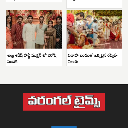
అల్లు శిరీష్ హల్దీ ఫంక్షన్ లో విరోషి
వివాహ బంధంతో ఒక్కటైన రష్మిక-
సందడి
విజయ్