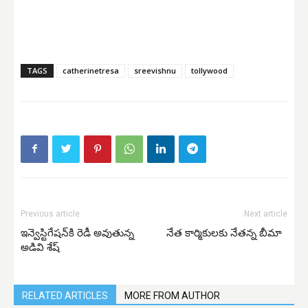
TAGS
catherinetresa
sreevishnu
tollywood
Previous article
Next article
ఇన్వెస్టిగేషన్‌కి రెడీ అవుతున్న
నేత కార్మికులకు నేతన్న బీమా
అడివి శేష్‌
RELATED ARTICLES
MORE FROM AUTHOR