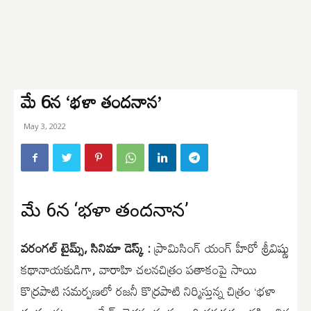
మే 6న ‘భళా తందనాన’
May 3, 2022
మే 6న ‘భళా తందనాన’
వరంగల్ టైమ్స్, సినిమా డెస్క్ :
ప్రామిసింగ్ యంగ్ హీరో శ్రీవిష్ణు
కథానాయకుడిగా, వారాహి చలనచిత్రం పతాకంపై సాయి
కొర్రపాటి సమర్పణలో రజనీ కొర్రపాటి నిర్మిస్తున్న చిత్రం ‘భళా