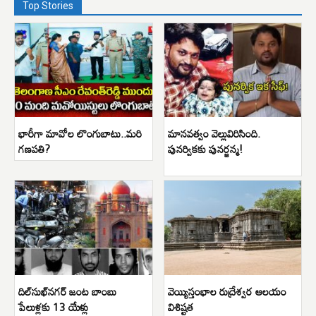
Top Stories
భారీగా మావోల లొంగుబాటు..మరి
మానవత్వం వెల్లువిరిసింది.
గణపతి?
పునర్వికకు పునర్జన్మ!
దిల్‌సుఖ్‌నగర్ జంట బాంబు
వెయ్యిస్తంభాల రుద్రేశ్వర ఆలయం
పేలుళ్లకు 13 యేళ్లు
విశిష్టత