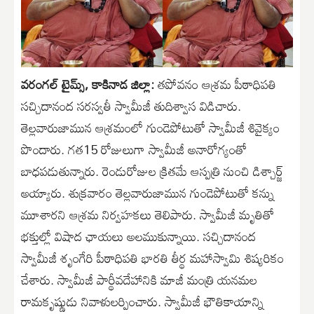
వరంగల్ టైమ్స్, కాకినాడ జిల్లా:
తపోవనం ఆశ్రమ పీఠాధిపతి
సచ్చిదానంద సరస్వతీ స్వామీజీ తుదిశ్వాస విడిచారు.
తెల్లవారుజామున ఆశ్రమంలో గుండెపోటుతో స్వామీజీ శివైక్యం
పొందారు. గత15 రోజులుగా స్వామీజీ అనారోగ్యంతో
బాధపడుతున్నారు. రెండురోజుల క్రితమే ఆస్పత్రి నుంచి డిశ్చార్జ్
అయ్యారు. శుక్రవారం తెల్లవారుజామున గుండెపోటుతో కన్ను
మూశారని ఆశ్రమ నిర్వహకలు తెలిపారు. స్వామీజీ మృతితో
భక్తుల్లో విషాద ఛాయలు అలముకున్నాయి. సచ్చిదానంద
స్వామీజీ శృంగేరి పీఠాధిపతి భారతి తీర్థ మహాస్వామి శిష్యరికం
చేశారు. స్వామీజీ పార్థీవదేహానికి మాజీ మంత్రి యనమల
రామకృష్ణుడు నివాళులర్పించారు. స్వామీజీ భౌతికాయాన్ని