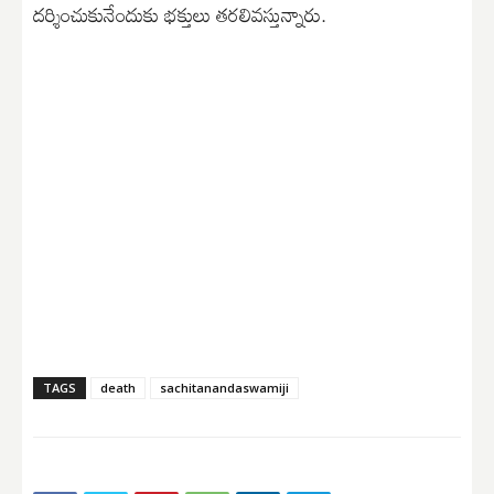
దర్శించుకునేందుకు భక్తులు తరలివస్తున్నారు.
TAGS
death
sachitanandaswamiji