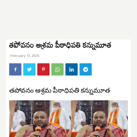
తపోవనం ఆశ్రమ పీఠాధిపతి కన్నుమూత
February 13, 2026
తపోవనం ఆశ్రమ పీఠాధిపతి కన్నుమూత