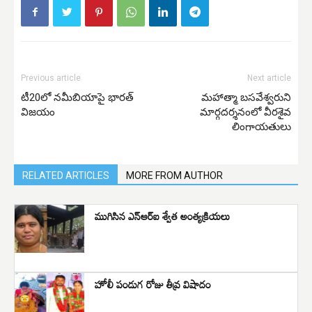
Previous article
Next article
టీ20లో నమీబియాపై భారత్‌
మహాత్మా బసవేశ్వరుని
విజయం
మార్గదర్శనంలో వీరశైవ
లింగాయతులు
RELATED ARTICLES
MORE FROM AUTHOR
ముగిసిన ఎన్ఆర్ఐ శ్వేత అంత్యక్రియలు
హోలీ పండుగ రోజు తీవ్ర విషాదం