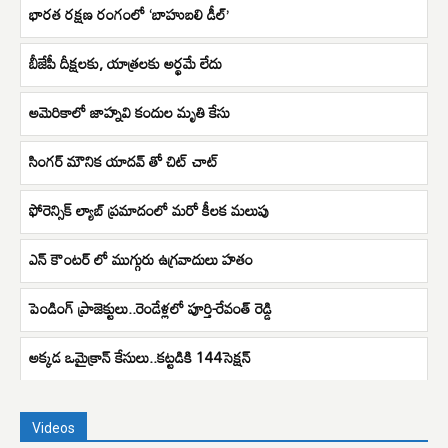
భారత రక్షణ రంగంలో ‘బాహుబలి డీల్’
బీజేపీ దీక్షలకు, యాత్రలకు అర్థమే లేదు
అమెరికాలో జాహ్నవి కందుల మృతి కేసు
సింగర్ మౌనిక యాదవ్ తో చిట్ చాట్
ఫోరెన్సిక్ ల్యాబ్ ప్రమాదంలో మరో కీలక మలుపు
ఎన్ కౌంటర్ లో ముగ్గురు ఉగ్రవాదులు హతం
పెండింగ్ ప్రాజెక్టులు..రెండేళ్లలో పూర్తి-రేవంత్ రెడ్డి
అక్కడ ఒమైక్రాన్ కేసులు..కట్టడికి 144సెక్షన్
Videos