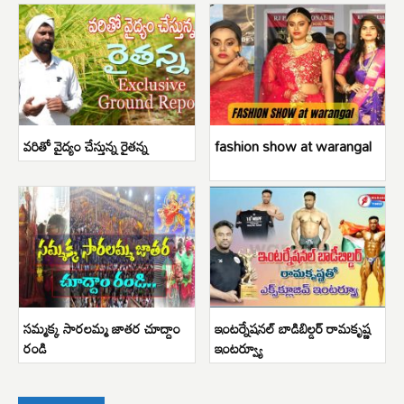
వరితో వైద్యం చేస్తున్న రైతన్న
fashion show at warangal
సమ్మక్క సారలమ్మ జాతర చూద్దాం
ఇంటర్నేషనల్ బాడిబిల్డర్ రామకృష్ణ
రండి
ఇంటర్వ్యూ