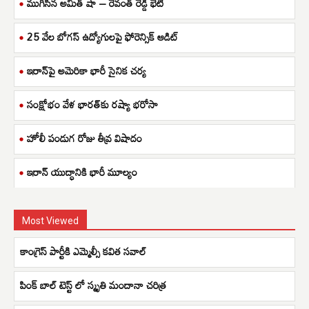
ముగిసిన అమిత్ షా – రేవంత్ రెడ్డి భేటీ
25 వేల బోగస్ ఉద్యోగులపై ఫోరెన్సిక్ ఆడిట్
ఇరాన్‌పై అమెరికా భారీ సైనిక చర్య
సంక్షోభం వేళ భారత్‌కు రష్యా భరోసా
హోలీ పండుగ రోజు తీవ్ర విషాదం
ఇరాన్ యుద్ధానికి భారీ మూల్యం
Most Viewed
కాంగ్రెస్ పార్టీకి ఎమ్మెల్సీ కవిత సవాల్
పింక్ బాల్ టెస్ట్ లో స్మృతి మందానా చరిత్ర