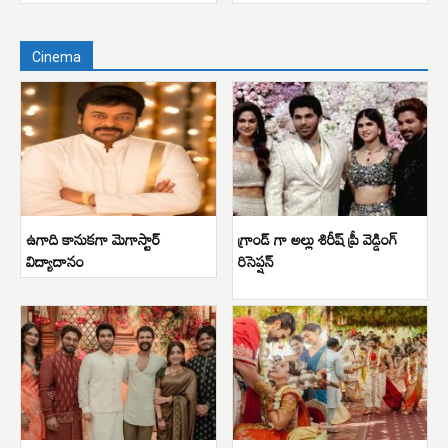
Cinema
ఉగాది కానుకగా మెగాస్టార్
గ్రాండ్ గా అల్లు శిరీష్ ప్రీ వెడ్డింగ్
విద్యాదానం
రిసెప్షన్