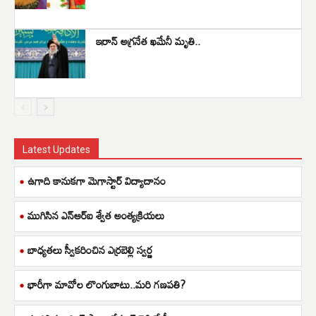
ఇరాన్ అగ్రనేత ఖమేనీ మృతి..
Latest Updates
ఉగాది కానుకగా మెగాస్టార్ విద్యాదానం
ముగిసిన ఎన్ఆర్ఐ శ్వేత అంత్యక్రియలు
బాధ్యతలు స్వీకరించిన ఎర్రబెల్లి స్వర్ణ
భారీగా మావోల లొంగుబాటు..మరి గణపతి?