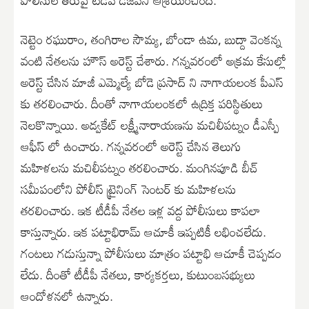
నెట్టెం రఘురాం, తంగిరాల సౌమ్య, బోండా ఉమ, బుద్దా వెంకన్న
వంటి నేతలను హౌస్ అరెస్ట్ చేశారు. గన్నవరంలో అక్రమ కేసుల్లో
అరెస్ట్ చేసిన మాజీ ఎమ్మెల్యే బోడె ప్రసాద్ ని నాగాయలంక పీఎస్
కు తరలించారు. దీంతో నాగాయలంకలో ఉద్రిక్త పరిస్థితులు
నెలకొన్నాయి. అడ్వకేట్ లక్ష్మీనారాయణను మచిలీపట్నం డీఎస్పీ
ఆఫీస్ లో ఉంచారు. గన్నవరంలో అరెస్ట్ చేసిన తెలుగు
మహిళలను మచిలీపట్నం తరలించారు. మంగినపూడి బీచ్
సమీపంలోని పోలీస్ ట్రైనింగ్ సెంటర్ కు మహిళలను
తరలించారు. ఇక టీడీపీ నేతల ఇళ్ల వద్ద పోలీసులు కాపలా
కాస్తున్నారు. ఇక పట్టాభిరామ్ ఆచూకీ ఇప్పటికీ లభించలేదు.
గంటలు గడుస్తున్నా పోలీసులు మాత్రం పట్టాభి ఆచూకీ చెప్పడం
లేదు. దీంతో టీడీపీ నేతలు, కార్యకర్తలు, కుటుంబసభ్యులు
ఆందోళనలో ఉన్నారు.