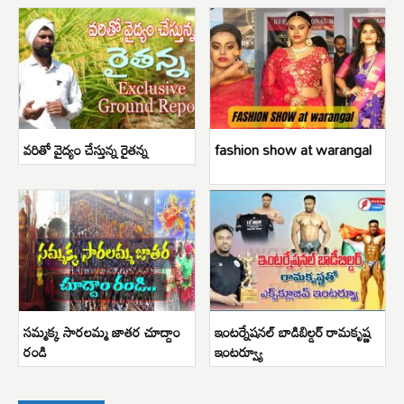
వరితో వైద్యం చేస్తున్న రైతన్న
fashion show at warangal
సమ్మక్క సారలమ్మ జాతర చూద్దాం
ఇంటర్నేషనల్ బాడిబిల్డర్ రామకృష్ణ
రండి
ఇంటర్వ్యూ