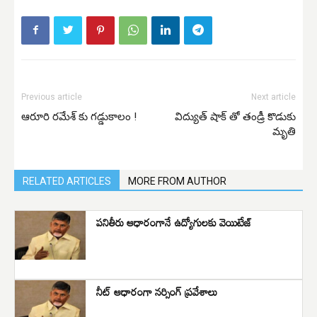
Previous article
Next article
ఆరూరి రమేశ్ కు గడ్డుకాలం !
విద్యుత్ షాక్ తో తండ్రీ కొడుకు
మృతి
RELATED ARTICLES
MORE FROM AUTHOR
పనితీరు ఆధారంగానే ఉద్యోగులకు వెయిటేజ్
నీట్‌ ఆధారంగా నర్సింగ్‌ ప్రవేశాలు