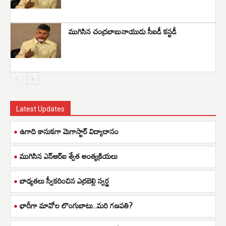
ముగిసిన చంద్రబాబునాయుడు సీఐడీ కస్టడీ
Latest Updates
ఉగాది కానుకగా మెగాస్టార్ విద్యాదానం
ముగిసిన ఎన్ఆర్ఐ శ్వేత అంత్యక్రియలు
బాధ్యతలు స్వీకరించిన ఎర్రబెల్లి స్వర్ణ
భారీగా మావోల లొంగుబాటు..మరి గణపతి?