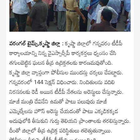
వరంగల్ టైమ్స్,కృష్ణా జిల్లా :
కృష్ణా జిల్లాలో గన్నవరం టీడీపీ
కార్యాలయాన్ని నిన్న వైఎస్సార్సీపీ కార్యకర్తలు ధ్వంసం చేసి
తగులబెట్టిన ఘటన తీవ్ర ఉద్రిక్తతలకు కారణమవుతోంది.
కృష్ణా జిల్లా వ్యాప్తంగా పోలీసుల ముందస్తు చర్యలు చేపట్టారు.
గన్నవరంలో 144 సెక్షన్ విధించారు. నిందితులను వదిలి
నిరసనలకు రెడీ అయిన టీడీపీ నేతలను అరెస్టులు చేస్తున్నారు.
మాజీ మంత్రి దేవినేని ఉమతో పాటు పలువురు మాజీ
ఎమ్మెల్యేలను హౌస్ అరెస్టు చేయడంతో పాటు ఎక్కడికక్కడ
అదుపులోకి తీసుకుని గుర్తు తెలియని ప్రాంతాలకు తరలిస్తున్నారు.
దీంతో జిల్లాలో తీవ్ర ఉద్రిక్త పరిస్థితులు తలెత్తుతున్నాయి.
పోలీసుల తీరుపై టీడీపీ డీజీపీని ఆశ్రయించింది.