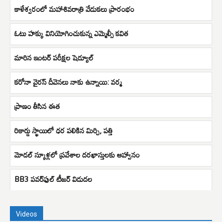
కాళేశ్వరంలో మహాశివరాత్రి వేడుకలు ప్రారంభం
ఓటు హక్కు వినియోగించుకున్న ఎమ్మెల్సీ కవిత
మారిన ఇంటర్ పరీక్షల షెడ్యూల్
కరోనా వైరస్ దీవెనలు నాకు ఉన్నాయి: వర్మ
ప్రాణం తీసిన ఈత
రికార్డు స్థాయిలో ధర పలికిన మిర్చి, పత్తి
మోడల్ స్కూళ్లలో ప్రవేశాల దరఖాస్తులకు ఆహ్వానం
BB3 ప‌వ‌ర్‌ఫుల్ టీజ‌ర్‌ విడుద‌ల
Videos