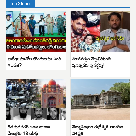
Top Stories
భారీగా మావోల లొంగుబాటు..మరి
మానవత్వం వెల్లువిరిసింది.
గణపతి?
పునర్వికకు పునర్జన్మ!
దిల్‌సుఖ్‌నగర్ జంట బాంబు
వెయ్యిస్తంభాల రుద్రేశ్వర ఆలయం
పేలుళ్లకు 13 యేళ్లు
విశిష్టత