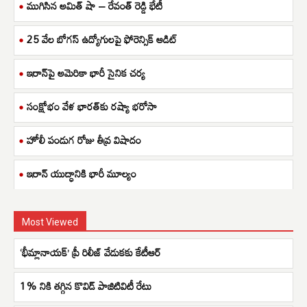
ముగిసిన అమిత్ షా – రేవంత్ రెడ్డి భేటీ
25 వేల బోగస్ ఉద్యోగులపై ఫోరెన్సిక్ ఆడిట్
ఇరాన్‌పై అమెరికా భారీ సైనిక చర్య
సంక్షోభం వేళ భారత్‌కు రష్యా భరోసా
హోలీ పండుగ రోజు తీవ్ర విషాదం
ఇరాన్ యుద్ధానికి భారీ మూల్యం
Most Viewed
‘భీమ్లానాయక్’ ప్రీ రిలీజ్ వేడుకకు కేటీఆర్
1% నికి తగ్గిన కొవిడ్ పాజిటివిటీ రేటు