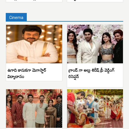
Cinema
ఉగాది కానుకగా మెగాస్టార్
గ్రాండ్ గా అల్లు శిరీష్ ప్రీ వెడ్డింగ్
విద్యాదానం
రిసెప్షన్