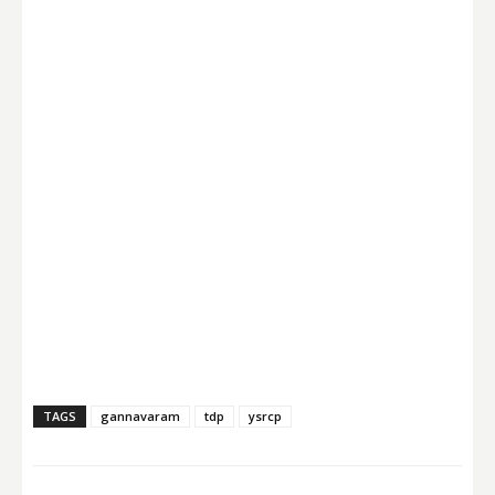
TAGS
gannavaram
tdp
ysrcp