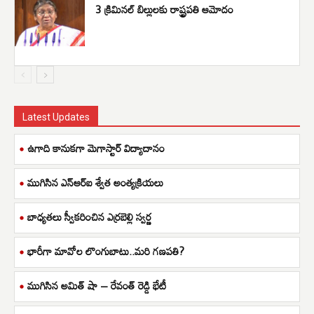
3 క్రిమినల్ బిల్లులకు రాష్ట్రపతి ఆమోదం
Latest Updates
ఉగాది కానుకగా మెగాస్టార్ విద్యాదానం
ముగిసిన ఎన్ఆర్ఐ శ్వేత అంత్యక్రియలు
బాధ్యతలు స్వీకరించిన ఎర్రబెల్లి స్వర్ణ
భారీగా మావోల లొంగుబాటు..మరి గణపతి?
ముగిసిన అమిత్ షా – రేవంత్ రెడ్డి భేటీ