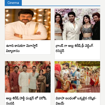
Cinema
ఉగాది కానుకగా మెగాస్టార్
గ్రాండ్ గా అల్లు శిరీష్ ప్రీ వెడ్డింగ్
విద్యాదానం
రిసెప్షన్
అల్లు శిరీష్ హల్దీ ఫంక్షన్ లో విరోషి
వివాహ బంధంతో ఒక్కటైన రష్మిక-
సందడి
విజయ్