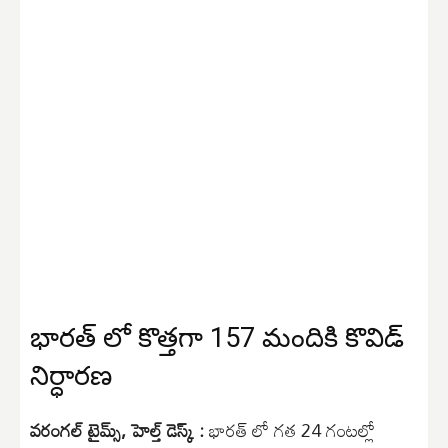
భారత్ లో కొత్తగా 157 మందికి కొవిడ్
నిర్ధారణ
వరంగల్ టైమ్స్, హెల్త్ డెస్క్ :
భారత్ లో గత 24 గంటల్లో