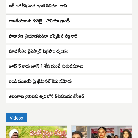
టక్ జగదీష్ మన ఇంటి సినిమా: నాని
రాజకీయాలకు గుడ్‌బై : సోనియా గాంధీ
సాధారణ ప్రయాణికుడిలా బస్సెక్కిన సజ్జనార్
మాజీ సీఎం వైఎస్సార్ విగ్రహం ధ్వంసం
జూన్ 5 కాదు జూన్ 1 తేది నుంచే రుతుపవనాలు
బండి సంజయ్ పై క్రిమినల్ కేసు నమోదు
తెలంగాణ రైతులకు త్వరలోనే తీపికబురు: కేసీఆర్‌
Videos