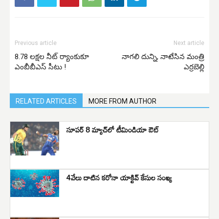
Previous article
Next article
8.78 లక్షల నీట్‌ ర్యాంకుకూ
నాగలి దున్ని, నాటేసిన మంత్రి
ఎంబీబీఎస్‌ సీటు !
ఎర్రబెల్లి
RELATED ARTICLES
MORE FROM AUTHOR
సూపర్ 8 మ్యాచ్‌లో టీమిండియా ఔట్
4వేలు దాటిన కరోనా యాక్టివ్ కేసుల సంఖ్య