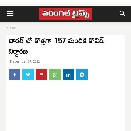
Home
భారత్ లో కొత్తగా 157 మందికి కొవిడ్
నిర్ధారణ
December 27, 2022