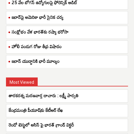
25 వేల బోగస్ ఉద్యోగులపై ఫోరెన్సిక్ ఆడిట్
ఇరాన్‌పై అమెరికా భారీ సైనిక చర్య
సంక్షోభం వేళ భారత్‌కు రష్యా భరోసా
హోలీ పండుగ రోజు తీవ్ర విషాదం
ఇరాన్ యుద్ధానికి భారీ మూల్యం
Most Viewed
తారకరత్న మరణవార్త దాచారు : లక్ష్మీ పార్వతి
కేంద్రమంత్రి పీయూష్​కు కేటీఆర్​ లేఖ
రెండో టెస్టులో ఆసిస్ పై భారత్ గ్రాండ్ విక్టరీ