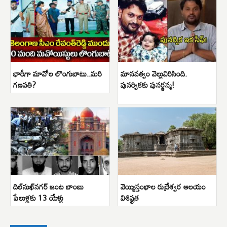
భారీగా మావోల లొంగుబాటు..మరి
మానవత్వం వెల్లువిరిసింది.
గణపతి?
పునర్వికకు పునర్జన్మ!
దిల్‌సుఖ్‌నగర్ జంట బాంబు
వెయ్యిస్తంభాల రుద్రేశ్వర ఆలయం
పేలుళ్లకు 13 యేళ్లు
విశిష్టత