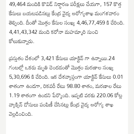
49,464 మందికి కొవిడ్ నిర్ధారణ పరీక్షలు చేయగా, 157 కొత్త
కేసులు బయటపడినట్లు కేంద్ర వైద్య ఆరోగ్యశాఖ మంగళవారం
తెల్పింది. దీంతో మొత్తం కేసుల సంఖ్య 4,46,77,459 కి చేరింది.
4,41,43,342 మంది కరోనా మహమ్మారి నుంచి
కోలుకున్నారు.
ప్రస్తుతం దేశంలో 3,421 కేసులు యాక్టివ్ గా ఉన్నాయి.24
గంటల్లో ఒకరు మృతి చెందడంతో మొత్తం మరణాల సంఖ్య
5,30,696 కి చేరింది. ఇక దేశవ్యాప్తంగా యాక్టివ్ కేసులు 0.01
శాతంగా ఉండగా, రికవరీ రేటు 98.80 శాతం, మరణాల రేటు
1.19 శాతంగా ఉందని పేర్కొంది. ఇప్పటి వరకు 220.06 కోట్ల
వ్యాక్సిన్ డోసులు పంపిణీ చేసినట్లు కేంద్ర వైద్య ఆరోగ్య శాఖ
వెల్లడించింది.