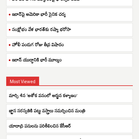
ఇరాన్‌పై అమెరికా భారీ సైనిక చర్య
సంక్షోభం వేళ భారత్‌కు రష్యా భరోసా
హోలీ పండుగ రోజు తీవ్ర విషాదం
ఇరాన్ యుద్ధానికి భారీ మూల్యం
Most Viewed
మార్చి 4న ‘అశోక వనంలో అర్జున కళ్యాణం’
జ్ఞాన సరస్వతికి పట్టు వస్త్రాలు సమర్పించిన మంత్రి
యాదాద్రి పనులను పరిశీలించిన కేసీఆర్