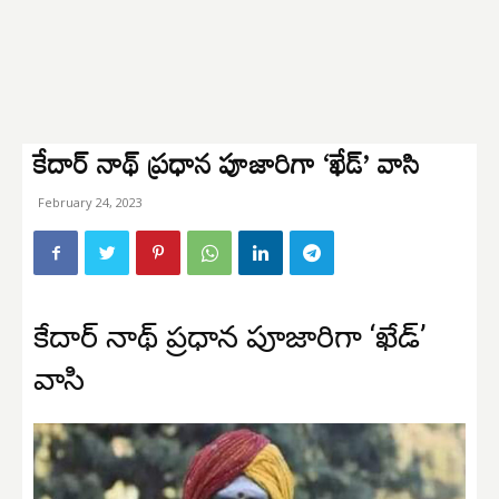
కేదార్ నాథ్ ప్రధాన పూజారిగా ‘ఖేడ్’ వాసి
February 24, 2023
కేదార్ నాథ్ ప్రధాన పూజారిగా ‘ఖేడ్’
వాసి