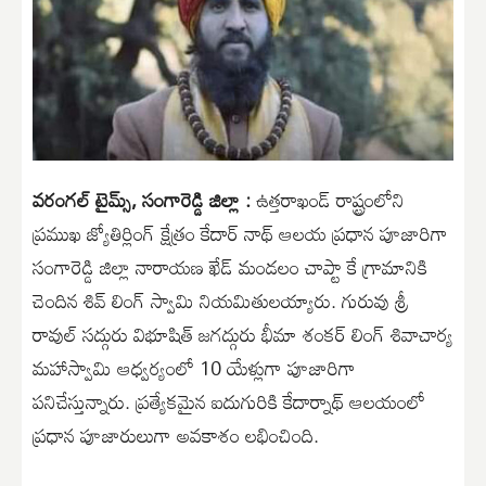
వరంగల్ టైమ్స్, సంగారెడ్డి జిల్లా :
ఉత్తరాఖండ్ రాష్ట్రంలోని
ప్రముఖ జ్యోతిర్లింగ్ క్షేత్రం కేదార్ నాథ్ ఆలయ ప్రధాన పూజారిగా
సంగారెడ్డి జిల్లా నారాయణ ఖేడ్ మండలం చాప్టా కే గ్రామానికి
చెందిన శివ్ లింగ్ స్వామి నియమితులయ్యారు. గురువు శ్రీ
రావుల్ సద్గురు విభూషిత్ జగద్గురు భీమా శంకర్ లింగ్ శివాచార్య
మహాస్వామి ఆధ్వర్యంలో 10 యేళ్లుగా పూజారిగా
పనిచేస్తున్నారు. ప్రత్యేకమైన ఐదుగురికి కేదార్నాథ్ ఆలయంలో
ప్రధాన పూజారులుగా అవకాశం లభించింది.