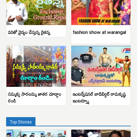
వరితో వైద్యం చేస్తున్న రైతన్న
fashion show at warangal
సమ్మక్క సారలమ్మ జాతర చూద్దాం
ఇంటర్నేషనల్ బాడిబిల్డర్ రామకృష్ణ
రండి
ఇంటర్వ్యూ
Top Stories