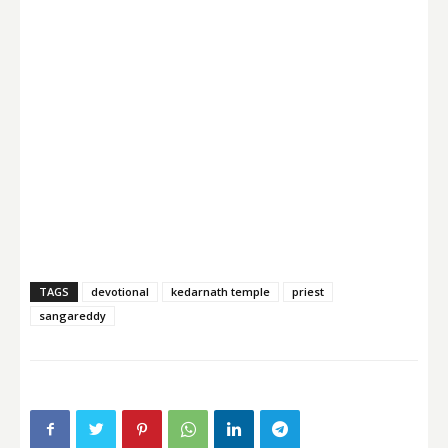
TAGS
devotional
kedarnath temple
priest
sangareddy