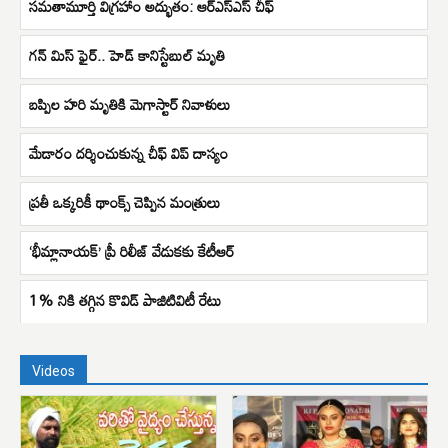
సమతామూర్తి విగ్రహాం అద్భుతం: ఆర్ఎస్ఎస్ చీఫ్
గన్ మిస్ ఫైర్.. హెడ్ కానిస్టేబుల్ మృతి
బప్పిల హరి మృతికి మెగాస్టార్ నివాళులు
మేడారం దర్శించుకున్న చీఫ్ విప్ దాస్యం
ప్రతీ ఒక్కరికీ థాంక్స్ చెప్పిన మంత్రులు
‘భీమ్లానాయక్’ ప్రీ రిలీజ్ వేడుకకు కేటీఆర్
1% నికి తగ్గిన కొవిడ్ పాజిటివిటీ రేటు
Videos