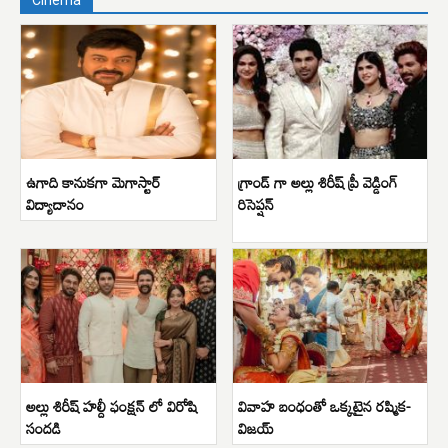
Cinema
ఉగాది కానుకగా మెగాస్టార్
గ్రాండ్ గా అల్లు శిరీష్ ప్రీ వెడ్డింగ్
విద్యాదానం
రిసెప్షన్
అల్లు శిరీష్ హల్దీ ఫంక్షన్ లో విరోషి
వివాహ బంధంతో ఒక్కటైన రష్మిక-
సందడి
విజయ్