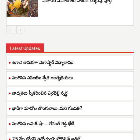
మేడారం మహాజాతర హుండీ లెక్కింపు పూర్తి
Latest Updates
ఉగాది కానుకగా మెగాస్టార్ విద్యాదానం
ముగిసిన ఎన్ఆర్ఐ శ్వేత అంత్యక్రియలు
బాధ్యతలు స్వీకరించిన ఎర్రబెల్లి స్వర్ణ
భారీగా మావోల లొంగుబాటు..మరి గణపతి?
ముగిసిన అమిత్ షా – రేవంత్ రెడ్డి భేటీ
25 వేల బోగస్ ఉద్యోగులపై ఫోరెన్సిక్ ఆడిట్