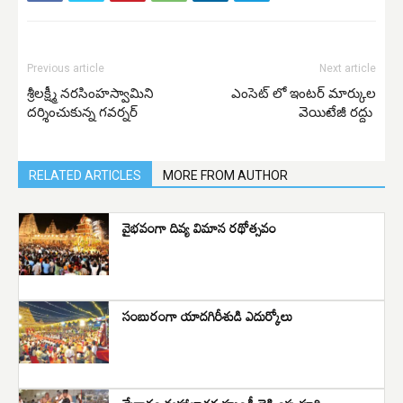
Previous article
Next article
శ్రీలక్ష్మీ నరసింహస్వామిని
ఎంసెట్ లో ఇంటర్ మార్కుల
దర్శించుకున్న గవర్నర్
వెయిటేజీ రద్దు
RELATED ARTICLES
MORE FROM AUTHOR
వైభవంగా దివ్య విమాన రథోత్సవం
సంబురంగా యాదగిరీశుడి ఎదుర్కోలు