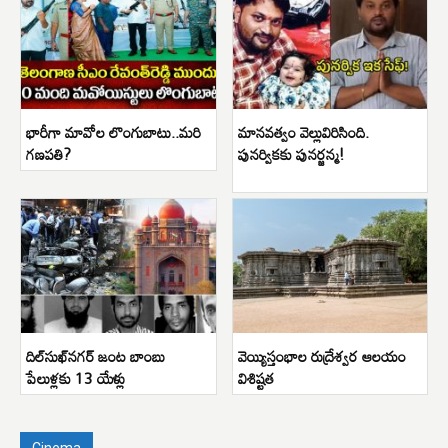
భారీగా మావోల లొంగుబాటు..మరి
మానవత్వం వెల్లువిరిసింది.
గణపతి?
పునర్వికకు పునర్జన్మ!
దిల్‌సుఖ్‌నగర్ జంట బాంబు
వెయ్యిస్తంభాల రుద్రేశ్వర ఆలయం
పేలుళ్లకు 13 యేళ్లు
విశిష్టత