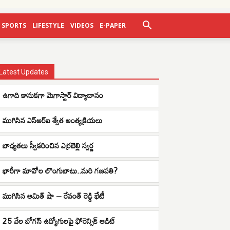
SPORTS
LIFESTYLE
VIDEOS
E-PAPER
Latest Updates
ఉగాది కానుకగా మెగాస్టార్ విద్యాదానం
ముగిసిన ఎన్ఆర్ఐ శ్వేత అంత్యక్రియలు
బాధ్యతలు స్వీకరించిన ఎర్రబెల్లి స్వర్ణ
భారీగా మావోల లొంగుబాటు..మరి గణపతి?
ముగిసిన అమిత్ షా – రేవంత్ రెడ్డి భేటీ
25 వేల బోగస్ ఉద్యోగులపై ఫోరెన్సిక్ ఆడిట్