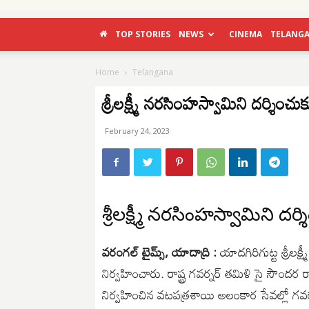
TOP STORIES
NEWS
CINEMA
TELANG
Home
Telangana
శ్రీలక్ష్మీ నరసింహస్వామిని దర్శించుక
February 24, 2023
శ్రీలక్ష్మీ నరసింహస్వామిని దర్
వరంగల్ టైమ్స్, యాదాద్రి :
యాదగిరిగుట్ట శ్రీలక్ష
నిర్వహించారు. రాష్ట్ర గవర్నర్ తమిళి సై సౌందర
నిర్వహించిన వటపత్రశాయి అలంకార సేవల్లో గవర్