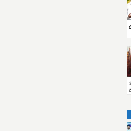
వ
స
చ