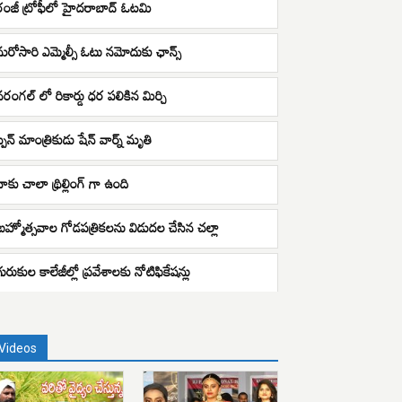
రంజీ ట్రోఫీలో హైదరాబాద్ ఓటమి
మరోసారి ఎమ్మెల్సీ ఓటు నమోదుకు ఛాన్స్
వరంగల్ లో రికార్డు ధర పలికిన మిర్చి
్పిన్ మాంత్రికుడు షేన్ వార్న్ మృతి
నాకు చాలా థ్రిల్లింగ్ గా ఉంది
బ్రహ్మోత్సవాల గోడపత్రికలను విడుదల చేసిన చల్లా
గురుకుల కాలేజీల్లో ప్రవేశాలకు నోటిఫికేషన్లు
Videos