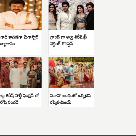
గాది కానుకగా మెగాస్టార్
గ్రాండ్ గా అల్లు శిరీష్ ప్రీ
ిద్యాదానం
వెడ్డింగ్ రిసెప్షన్
ల్లు శిరీష్ హల్దీ ఫంక్షన్ లో
వివాహ బంధంతో ఒక్కటైన
ిరోషి సందడి
రష్మిక-విజయ్