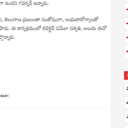
ంగా ఉందని గవర్నర్ అన్నారు.
దని, తెలంగాణ ప్రజలంతా సంతోషంగా, ఆయురారోగ్యాలతో
తెలిపారు. ఈ కార్యక్రమంలో కలెక్టర్ పమేలా సత్పతి, ఆలయ ఈవో
గొన్నారు.
dadri