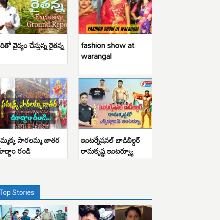
రితో వైద్యం చేస్తున్న రైతన్న
fashion show at
warangal
మ్మక్క సారలమ్మ జాతర
ఇంటర్నేషనల్ బాడిబిల్డర్
ూద్దాం రండి
రామకృష్ణ ఇంటర్వ్యూ
Top Stories