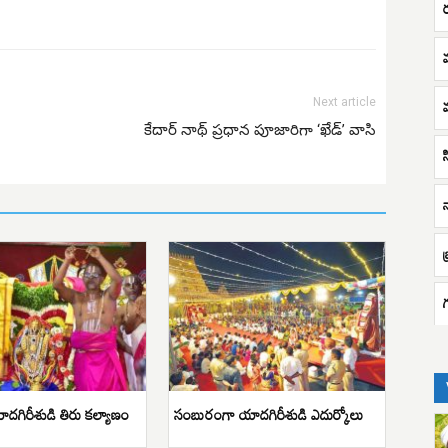
Next article
కేదార్ నాథ్ ప్రధాన పూజారిగా ‘ఖేడ్’ వాసి
స
దగిరీశుడి తిరు కల్యాణం
సంబురంగా యాదగిరీశుడి ఎదుర్కోలు