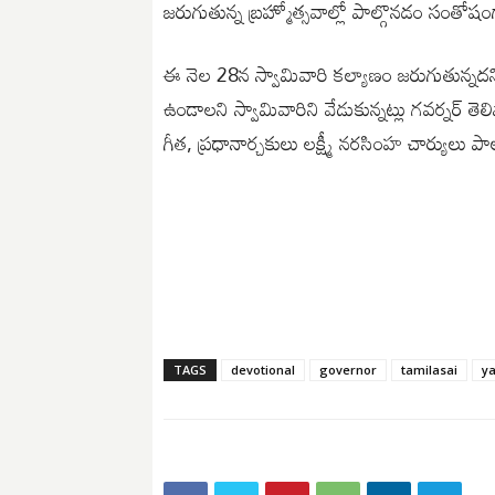
జరుగుతున్న బ్రహ్మోత్సవాల్లో పాల్గొనడం సంతోష
ఈ నెల 28న స్వామివారి కల్యాణం జరుగుతున్న
ఉండాలని స్వామివారిని వేడుకున్నట్లు గవర్నర్ 
గీత, ప్రధానార్చకులు లక్ష్మీ నరసింహ చార్యులు పాల్
TAGS
devotional
governor
tamilasai
ya