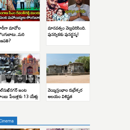
ారీగా మావోల
మానవత్వం వెల్లువిరిసింది.
ొంగుబాటు..మరి
పునర్వికకు పునర్జన్మ!
ణపతి?
ిల్‌సుఖ్‌నగర్ జంట
వెయ్యిస్తంభాల రుద్రేశ్వర
ాంబు పేలుళ్లకు 13 యేళ్లు
ఆలయం విశిష్టత
Cinema