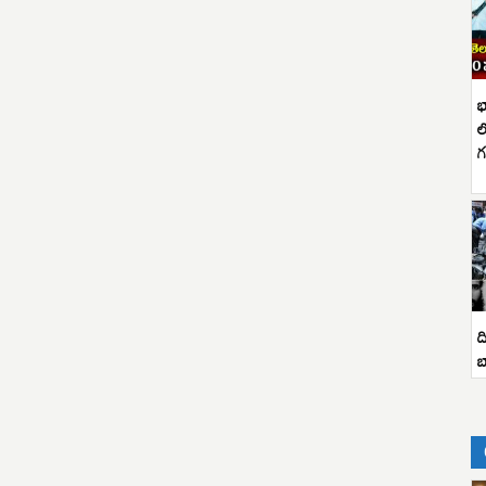
భ
ల
గ
ద
బ