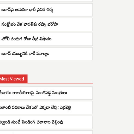
ఇరాన్‌పై అమెరికా భారీ సైనిక చర్య
సంక్షోభం వేళ భారత్‌కు రష్యా భరోసా
హోలీ పండుగ రోజు తీవ్ర విషాదం
ఇరాన్ యుద్ధానికి భారీ మూల్యం
Most Viewed
మేడారం రాజకీయాలపై..మండిపడ్డ మంత్రులు
ఇలాంటి పథకాలు దేశంలో ఎక్కడా లేవు: ఎర్రబెల్లి
ఎల్లుండి నుంచే పెండింగ్ చలానాల చెల్లింపు