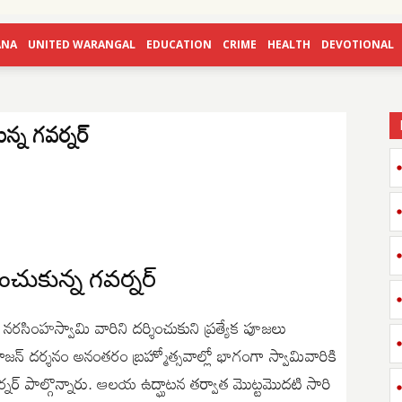
ANA
UNITED WARANGAL
EDUCATION
CRIME
HEALTH
DEVOTIONAL
ున్న గవర్నర్
శించుకున్న గవర్నర్
్మీ నరసింహస్వామి వారిని దర్శించుకుని ప్రత్యేక పూజలు
 రాజన్ దర్శనం అనంతరం బ్రహ్మోత్సవాల్లో భాగంగా స్వామివారికి
నర్ పాల్గొన్నారు. ఆలయ ఉద్ఘాటన తర్వాత మొట్టమొదటి సారి