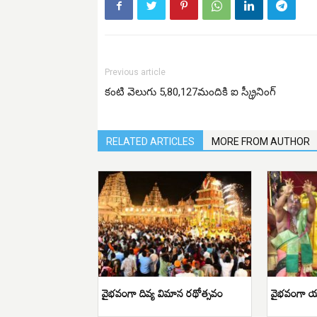
Previous article
కంటి వెలుగు 5,80,127మందికి ఐ స్క్రీనింగ్
RELATED ARTICLES
MORE FROM AUTHOR
వైభవంగా దివ్య విమాన రథోత్సవం
వైభవంగా యా