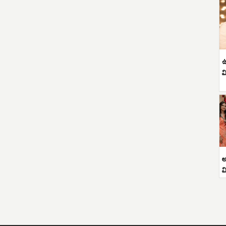
ఉ
వ
అ
వ