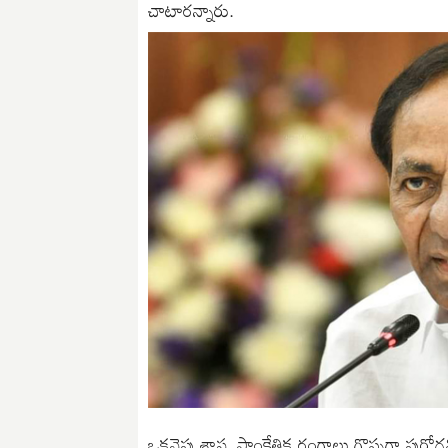
చాటారన్నారు.
ఒకవైపు శాస్త్ర, సాంకేతిక రంగాలు గొప్పగా పురో