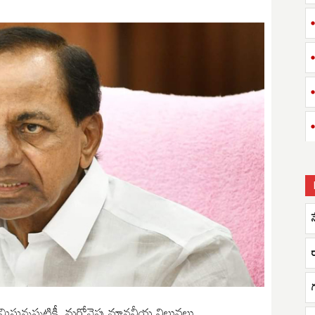
గ
గమిస్తున్నప్పటికీ, మరోవైపు మానవీయ విలువలు