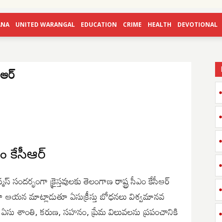
ANA
UNITED WARANGAL
EDUCATION
CRIME
HEALTH
DEVOTIONAL
సీఆర్
ీఎం కేసీఆర్
్మస్ సందర్భంగా క్రైస్తవులకు తెలంగాణ రాష్ట్ర సీఎం కేసీఆర్
గా ఆయన మాట్లాడుతూ ఏసుక్రీస్తు బోధనలు విశ్వమానవ
 ఏసు శాంతి, కరుణ, సహనం, ప్రేమ విలువలను ప్రపంచానికి