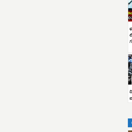
భ
ల
గ
ద
బ