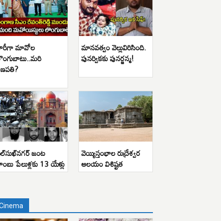
ారీగా మావోల
మానవత్వం వెల్లువిరిసింది.
ొంగుబాటు..మరి
పునర్వికకు పునర్జన్మ!
ణపతి?
ిల్‌సుఖ్‌నగర్ జంట
వెయ్యిస్తంభాల రుద్రేశ్వర
ాంబు పేలుళ్లకు 13 యేళ్లు
ఆలయం విశిష్టత
Cinema