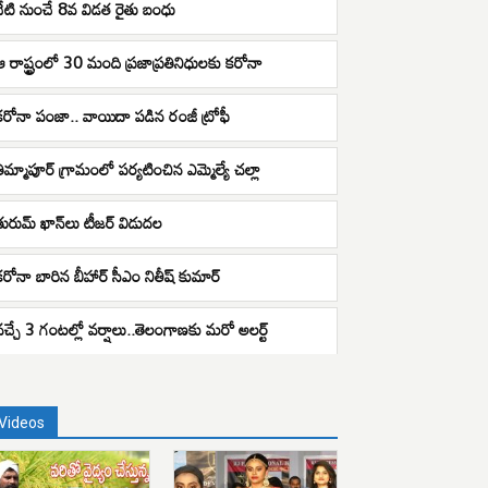
నేటి నుంచే 8వ విడత రైతు బంధు
ఆ రాష్ట్రంలో 30 మంది ప్రజాప్రతినిధులకు కరోనా
కరోనా పంజా.. వాయిదా పడిన రంజీ ట్రోఫీ
తిమ్మాపూర్ గ్రామంలో పర్యటించిన ఎమ్మెల్యే చల్లా
తురుమ్ ఖాన్‌లు టీజర్ విడుదల
కరోనా బారిన బీహార్ సీఎం నితీష్ కుమార్
వచ్చే 3 గంటల్లో వర్షాలు..తెలంగాణకు మరో అలర్ట్
Videos