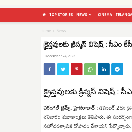
TOP STORIES
NEWS
CINEMA
TELANG
Home
News
క్రైస్తవులకు క్రిస్మస్ విషెష్ : సీఎం కే
December 24, 2022
క్రైస్తవులకు క్రిస్మస్ విషెష్ : స
వరంగల్ టైమ్స్, హైదరాబాద్ :
డిసెంబర్ 25న క్రిస
శనివారం శుభాకాంక్షలు తెలిపారు. ఈ సందర్భం
సహోదరత్వానికి దోహదం చేశాయని పేర్కొన్నారు.