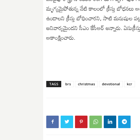
మృగ్యమైపోతున్న నేటి కాలంలో క్రీస్తు బోధనలు 
ఉండాలని క్రీస్తు బోధించారని, సాటి మనుషుల 
అనివార్యమైందని సీఎం కేసీఆర్ అన్నారు. ఏసుక్రీస
ఆకాంక్షించారు.
TAGS
brs
christmas
devotional
kcr