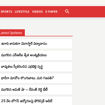
SPORTS
LIFESTYLE
VIDEOS
E-PAPER
Latest Updates
ఉగాది కానుకగా మెగాస్టార్ విద్యాదానం
ముగిసిన ఎన్ఆర్ఐ శ్వేత అంత్యక్రియలు
బాధ్యతలు స్వీకరించిన ఎర్రబెల్లి స్వర్ణ
భారీగా మావోల లొంగుబాటు..మరి గణపతి?
ముగిసిన అమిత్ షా – రేవంత్ రెడ్డి భేటీ
25 వేల బోగస్ ఉద్యోగులపై ఫోరెన్సిక్ ఆడిట్