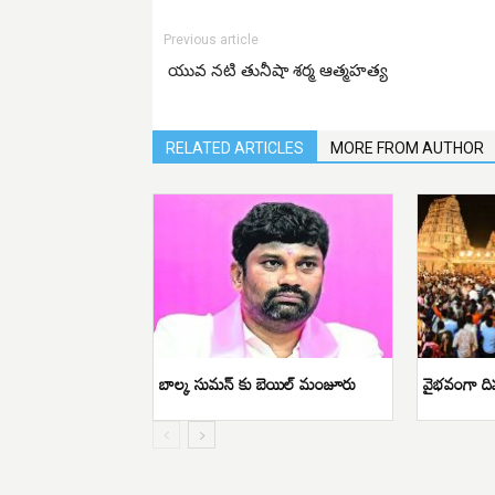
Previous article
యువ నటి తునీషా శర్మ ఆత్మహత్య
RELATED ARTICLES
MORE FROM AUTHOR
బాల్క సుమన్ కు బెయిల్ మంజూరు
వైభవంగా ది