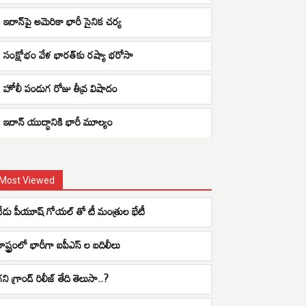
ఇరాన్‌పై అమెరికా భారీ సైనిక చర్య
సంక్షోభం వేళ భారత్‌కు రష్యా భరోసా
హోలీ పండుగ రోజు తీవ్ర విషాదం
ఇరాన్ యుద్ధానికి భారీ మూల్యం
Most Viewed
నేడు పీయూష్ గోయల్ తో టీ మంత్రుల భేటీ
రాష్ట్రంలో భారీగా ఐపీఎస్ ల బదిలీలు
ని గ్రాండ్ రిలీజ్ తేది తెలుసా..?