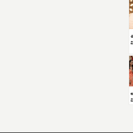
ఉ
వ
అ
వ