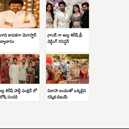
గాది కానుకగా మెగాస్టార్
గ్రాండ్ గా అల్లు శిరీష్ ప్రీ
ిద్యాదానం
వెడ్డింగ్ రిసెప్షన్
ల్లు శిరీష్ హల్దీ ఫంక్షన్ లో
వివాహ బంధంతో ఒక్కటైన
ిరోషి సందడి
రష్మిక-విజయ్