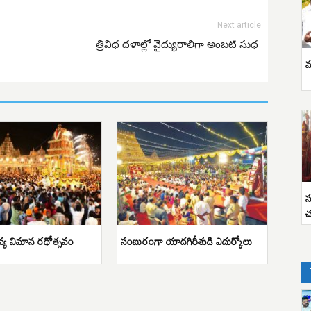
Next article
త్రివిధ దళాల్లో వైద్యురాలిగా అంబటి సుధ
వ
స
చ
వ్య విమాన రథోత్సవం
సంబురంగా యాదగిరీశుడి ఎదుర్కోలు