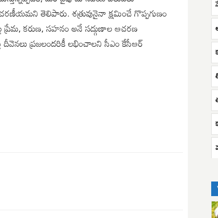
ఆచరణీయమని తెలిపారు. శత్రువునైనా క్షమించే గొప్పగుణం
పట్ల ప్రేమ, కరుణ, సహనం అనే సద్గుణాల ఆచరణ
్తు దీవెనలు ప్రజలందరికీ లభించాలని సీఎం కేసీఆర్