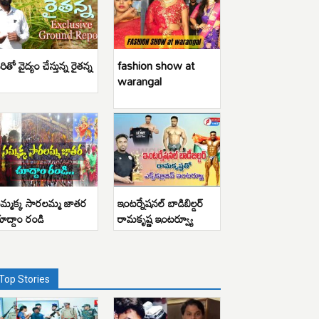
రితో వైద్యం చేస్తున్న రైతన్న
fashion show at
warangal
మ్మక్క సారలమ్మ జాతర
ఇంటర్నేషనల్ బాడిబిల్డర్
ూద్దాం రండి
రామకృష్ణ ఇంటర్వ్యూ
Top Stories