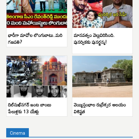
భారీగా మావోల లొంగుబాటు..మరి
మానవత్వం వెల్లువిరిసింది.
గణపతి?
పునర్వికకు పునర్జన్మ!
దిల్‌సుఖ్‌నగర్ జంట బాంబు
వెయ్యిస్తంభాల రుద్రేశ్వర ఆలయం
పేలుళ్లకు 13 యేళ్లు
విశిష్టత
Cinema