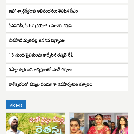
ఇస్రో శాస్త్రవేత్తలకు అభినందనలు తెలిపిన సీఎం
పీఎస్ఎల్వీ సీ 52 ప్రయోగం సూపర్ సక్సెస్
మేకపాటి మృతిపట్ల జనసేన దిగ్భ్రాంతి
13 మంది సైనికులను కాల్చేసిన రష్యన్ నేవీ
రష్యా- ఉక్రెయిన్ అధ్యక్షులతో మోడీ చర్చలు
కాళేశ్వరంలో కన్నుల పండుగగా శివపార్వతుల కళ్యాణం
Videos