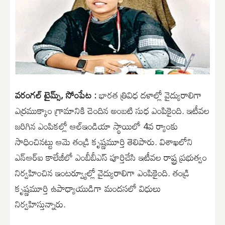
వరంగల్ టైమ్స్, సోంపేట :
భారత త్రివిధ దళాల్లో వైద్యురాలిగా
ఎర్రముక్కాం గ్రామానికి చెందిన అంబటి సుధ ఎంపికైంది. ఇటీవల
జరిగిన ఎంపికల్లో ఆల్‌ఇండియా స్థాయిలో 4వ ర్యాంకు
సాధించినట్టు ఆమె తండ్రి కృష్ణమూర్తి తెలిపారు. విశాఖలోని
ఎన్‌ఆర్‌ఐ కాలేజీలో ఎంబీబీఎస్‌ పూర్తిచేసి ఇటీవల రాష్ట్ర ప్రభుత్వం
నిర్వహించిన ఇంటర్వ్యూల్లో వైద్యురాలిగా ఎంపికైంది. తండ్రి
కృష్ణమూర్తి ఉపాధ్యాయుడిగా మందసలో విధులు
నిర్వహిస్తున్నారు.