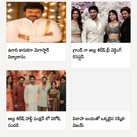
ఉగాది కానుకగా మెగాస్టార్
గ్రాండ్ గా అల్లు శిరీష్ ప్రీ వెడ్డింగ్
విద్యాదానం
రిసెప్షన్
అల్లు శిరీష్ హల్దీ ఫంక్షన్ లో విరోషి
వివాహ బంధంతో ఒక్కటైన రష్మిక-
సందడి
విజయ్