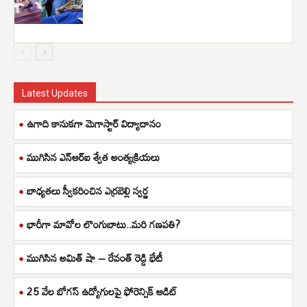
Latest Updates
ఉగాది కానుకగా మెగాస్టార్ విద్యాదానం
ముగిసిన ఎన్ఆర్ఐ శ్వేత అంత్యక్రియలు
బాధ్యతలు స్వీకరించిన ఎర్రబెల్లి స్వర్ణ
భారీగా మావోల లొంగుబాటు..మరి గణపతి?
ముగిసిన అమిత్ షా – రేవంత్ రెడ్డి భేటీ
25 వేల బోగస్ ఉద్యోగులపై ఫోరెన్సిక్ ఆడిట్