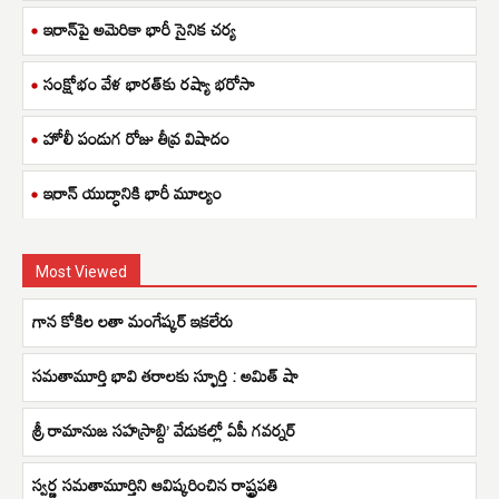
ఇరాన్‌పై అమెరికా భారీ సైనిక చర్య
సంక్షోభం వేళ భారత్‌కు రష్యా భరోసా
హోలీ పండుగ రోజు తీవ్ర విషాదం
ఇరాన్ యుద్ధానికి భారీ మూల్యం
Most Viewed
గాన కోకిల లతా మంగేష్కర్ ఇకలేరు
సమతామూర్తి భావి తరాలకు స్ఫూర్తి : అమిత్ షా
శ్రీ రామానుజ సహస్రాబ్ది’ వేడుకల్లో ఏపీ గవర్నర్
స్వర్ణ సమతామూర్తిని ఆవిష్కరించిన రాష్ట్రపతి