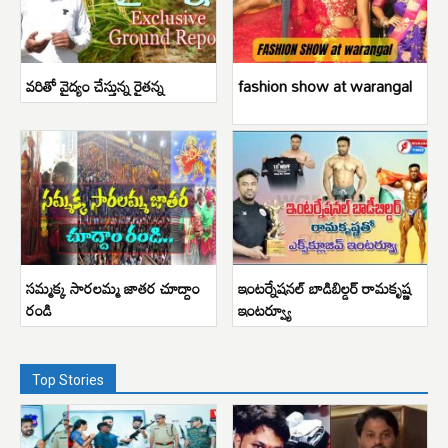
వరితో వైద్యం చేస్తున్న రైతన్న
fashion show at warangal
సమ్మక్క సారలమ్మ జాతర చూద్దాం
ఇంటర్నేషనల్ బాడిబిల్డర్ రామకృష్ణ
రండి
ఇంటర్వ్యూ
Top Stories