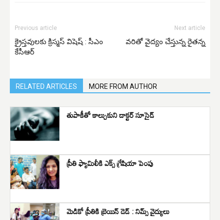
Previous article
Next article
క్రైస్తవులకు క్రిస్మస్ విషెష్ : సీఎం
వరితో వైద్యం చేస్తున్న రైతన్న
కేసీఆర్
RELATED ARTICLES
MORE FROM AUTHOR
తుపాకీతో కాల్చుకుని డాక్టర్ సూసైడ్
ప్రీతి ఫ్యామిలీకి ఎక్స్ గ్రేషియా పెంపు
మెడికో ప్రీతికి బ్రెయిన్ డెడ్ : నిమ్స్ వైద్యులు