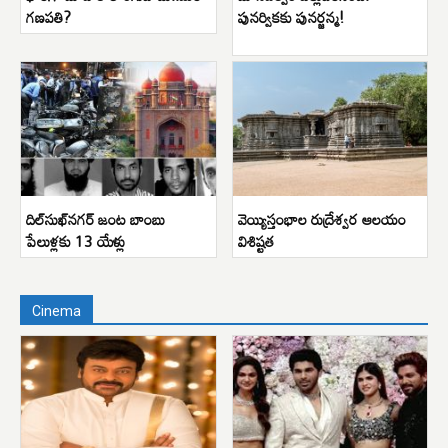
గణపతి?
పునర్వికకు పునర్జన్మ!
దిల్‌సుఖ్‌నగర్ జంట బాంబు
వెయ్యిస్తంభాల రుద్రేశ్వర ఆలయం
పేలుళ్లకు 13 యేళ్లు
విశిష్టత
Cinema