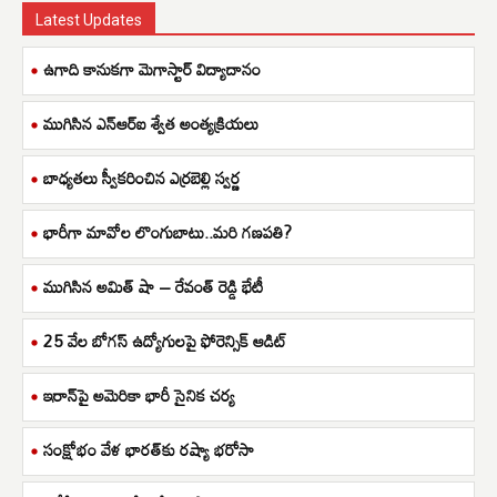
Latest Updates
ఉగాది కానుకగా మెగాస్టార్ విద్యాదానం
ముగిసిన ఎన్ఆర్ఐ శ్వేత అంత్యక్రియలు
బాధ్యతలు స్వీకరించిన ఎర్రబెల్లి స్వర్ణ
భారీగా మావోల లొంగుబాటు..మరి గణపతి?
ముగిసిన అమిత్ షా – రేవంత్ రెడ్డి భేటీ
25 వేల బోగస్ ఉద్యోగులపై ఫోరెన్సిక్ ఆడిట్
ఇరాన్‌పై అమెరికా భారీ సైనిక చర్య
సంక్షోభం వేళ భారత్‌కు రష్యా భరోసా