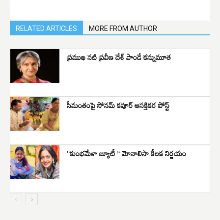
RELATED ARTICLES
MORE FROM AUTHOR
ప్రముఖ నటి ప్రవీణ దేశ్ పాండే కన్నుమూత
సీమంతంపై సోనమ్ కపూర్ ఆసక్తికర పోస్ట్
“కుంభమేళా బ్యూటీ ” మోనాలిసా కీలక నిర్ణయం