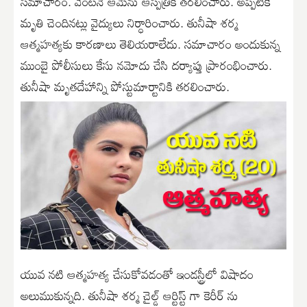
సమాచారం. వెంటనే ఆమెను ఆస్పత్రికి తరలించారు. అప్పటికే
మృతి చెందినట్లు వైద్యులు నిర్ధారించారు. తునీషా శర్మ
ఆత్మహత్యకు కారణాలు తెలియరాలేదు. సమాచారం అందుకున్న
ముంబై పోలీసులు కేసు నమోదు చేసి దర్యాప్తు ప్రారంభించారు.
తునీషా మృతదేహాన్ని పోస్టుమార్టానికి తరలించారు.
యువ నటి ఆత్మహత్య చేసుకోవడంతో ఇండస్ట్రీలో విషాదం
అలుముకున్నది. తునీషా శర్మ చైల్డ్ ఆర్టిస్ట్ గా కెరీర్ ను