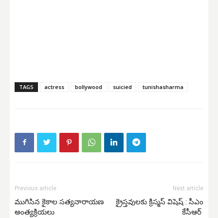
TAGS
actress
bollywood
suicied
tunishasharma
Previous article
Next article
ముగిసిన కైకాల సత్యనారాయణ
క్రైస్తవులకు క్రిస్మస్ విషెష్ : సీఎం
అంత్యక్రియలు
కేసీఆర్