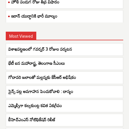
హోలీ పండుగ రోజు తీవ్ర విషాదం
ఇరాన్ యుద్ధానికి భారీ మూల్యం
Most Viewed
విశాఖపట్టణంలో గవర్నర్ 3 రోజుల పర్యటన
భేటీ ఐన మహారాష్ట్ర, తెలంగాణ సీఎంలు
గోదావరి జలాలతో మల్లన్నకు కేసీఆర్ అభిషేకం
సైన్స్ పట్ల అవగాహన పెంచుకోవాలి : దాస్యం
ఎమ్మెల్సీగా కల్వకుంట్ల కవిత ఏకగ్రీవం
బీహెచ్ఎంఎస్ నోటిఫికేషన్ రిలీజ్