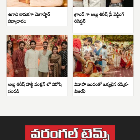
ఉగాది కానుకగా మెగాస్టార్
గ్రాండ్ గా అల్లు శిరీష్ ప్రీ వెడ్డింగ్
విద్యాదానం
రిసెప్షన్
అల్లు శిరీష్ హల్దీ ఫంక్షన్ లో విరోషి
వివాహ బంధంతో ఒక్కటైన రష్మిక-
సందడి
విజయ్