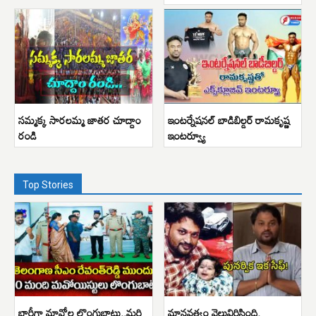
సమ్మక్క సారలమ్మ జాతర చూద్దాం
ఇంటర్నేషనల్ బాడిబిల్డర్ రామకృష్ణ
రండి
ఇంటర్వ్యూ
Top Stories
భారీగా మావోల లొంగుబాటు..మరి
మానవత్వం వెల్లువిరిసింది.