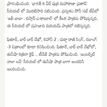
ప్రారంభించింది. ‘భారత్ క వీర్ పుత్ర మహారాణా ప్రతాప్’
సీరియల్ లో మొదటిసారి నటించింది. ప్రస్తుతం సోనీ సబ్ టీవీలో
‘అలీ బాబా : దస్తాన్-ఎ-కాబూల్’ లో కీలక పాత్రను పోషిస్తున్నది.
ఈ సీరియల్ లో షహజాది మరియమ్ పాత్రలో నటిస్తున్నది.
ఫితూర్, బార్ బార్ దేఖో, కహానీ 2 : దుర్గా రాణి సింగ్, దబాంగ్
-3 చిత్రాలలో కూడా కనిపించింది. ఫితూర్, బార్ బార్ దేఖోలో,
తునీషా కత్రినా కైఫ్ .. టీనేజ్ పాత్రను పోషించింది. ‘ఇంటర్నెట్
వాలా లవ్’ సీరియల్ లో తునీషా పాత్ర బాగా అందరినీ
అలరించింది.