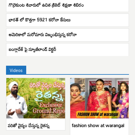
గొర్రెకుంట శివారులో ఉచిత క్రికెట్ శిక్షణా శిబిరం
భారత్ లో కొత్తగా 5921 కరోనా కేసులు
అమెరికాలో మరోమారు విజృంభిస్తున్న కరోనా
బంగ్లాదేశ్ పై న్యూజీలాండ్ విక్టరీ
Videos
వరితో వైద్యం చేస్తున్న రైతన్న
fashion show at warangal