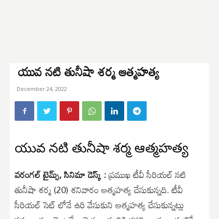
యువ నటి తునీషా శర్మ ఆత్మహత్య
December 24, 2022
యువ నటి తునీషా శర్మ ఆత్మహత్య
వరంగల్ టైమ్స్, సినిమా డెస్క్ :
ప్రముఖ టీవీ సీరియల్ నటి
తునీషా శర్మ (20) శనివారం ఆత్మహత్య చేసుకున్నది. టీవీ
సీరియల్ సెట్ లోనే ఉరి వేసుకుని ఆత్మహత్య చేసుకున్నట్లు