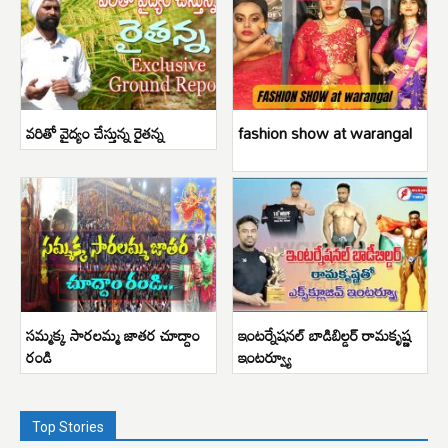
వరితో వైద్యం చేస్తున్న రైతన్న
fashion show at warangal
సమ్మక్క సారలమ్మ జాతర చూద్దాం
ఇంటర్నేషనల్ బాడిబిల్డర్ రామకృష్ణ
రండి
ఇంటర్వ్యూ
Top Stories