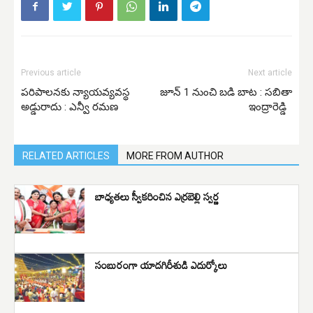
Previous article
Next article
పరిపాలనకు న్యాయవ్యవస్థ
జూన్ 1 నుంచి బడి బాట : సబితా
అడ్డురాదు : ఎన్వీ రమణ
ఇంద్రారెడ్డి
RELATED ARTICLES
MORE FROM AUTHOR
బాధ్యతలు స్వీకరించిన ఎర్రబెల్లి స్వర్ణ
సంబురంగా యాదగిరీశుడి ఎదుర్కోలు