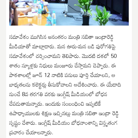
సమావేశం ముగిసిన అనంతరం మంత్రి సబితా ఇంద్రారెడ్డి
మీడియాతో మాట్లాడారు. మన ఊరు-మన బడి పురోగతిపై
సమావేశంలో చర్చించామని తెలిపారు. మొదటి దశలో 50
శాతం స్కూళ్లకు నిధులు మంజూరు చేస్తామని చెప్పారు. ఈ
పాఠశాలల్లో జూన్ 12 నాటికి పనులు పూర్తి చేయాలని, ఆ
బాధ్యతలను కలెక్టర్లు తీసుకోవాలని ఆదేశించారు. ఈ యేడాది
నుంచే 8వ తరగతి వరకు ఇంగ్గీష్ మీడియంలో బోధన
చేపడుతామన్నారు. ఇందుకు సంబంధించి ఇప్పటికే
ఉపాధ్యాయులకు శిక్షణ ఇచ్చినట్లు మంత్రి సబితా ఇంద్రా రెడ్డి
స్పష్టం చేశారు. ఇంగ్లీష్ మీడియం బోధనాంశాన్ని విస్తృతంగ
ప్రచారం చేయాలన్నారు.