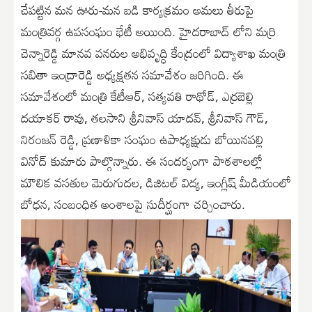
చేపట్టిన మన ఊరు-మన బడి కార్యక్రమం అమలు తీరుపై
మంత్రివర్గ ఉపసంఘం భేటీ అయింది. హైదరాబాద్ లోని మర్రి
చెన్నారెడ్డి మానవ వనరుల అభివృద్ధి కేంద్రంలో విద్యాశాఖ మంత్రి
సబితా ఇంద్రారెడ్డి అధ్యక్షతన సమావేశం జరిగింది. ఈ
సమావేశంలో మంత్రి కేటీఆర్, సత్యవతి రాథోడ్, ఎర్రబెల్లి
దయాకర్ రావు, తలసాని శ్రీనివాస్ యాదవ్, శ్రీనివాస్ గౌడ్,
నిరంజన్ రెడ్డి, ప్రణాళికా సంఘం ఉపాధ్యక్షుడు బోయినపల్లి
వినోద్ కుమారు పాల్గొన్నారు. ఈ సందర్భంగా పాఠశాలల్లో
మౌలిక వసతుల మెరుగుదల, డిజిటల్ విద్య, ఇంగ్లీష్ మీడియంలో
బోధన, సంబంధిత అంశాలపై సుదీర్ఘంగా చర్చించారు.