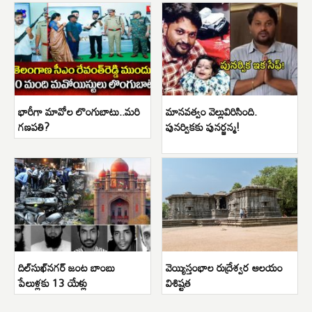
భారీగా మావోల లొంగుబాటు..మరి
మానవత్వం వెల్లువిరిసింది.
గణపతి?
పునర్వికకు పునర్జన్మ!
దిల్‌సుఖ్‌నగర్ జంట బాంబు
వెయ్యిస్తంభాల రుద్రేశ్వర ఆలయం
పేలుళ్లకు 13 యేళ్లు
విశిష్టత