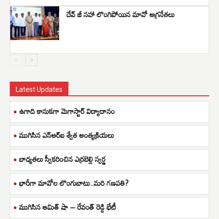
దేవ్ జీ సహా లొంగిపోయిన మావో అగ్రనేతలు
Latest Updates
ఉగాది కానుకగా మెగాస్టార్ విద్యాదానం
ముగిసిన ఎన్ఆర్ఐ శ్వేత అంత్యక్రియలు
బాధ్యతలు స్వీకరించిన ఎర్రబెల్లి స్వర్ణ
భారీగా మావోల లొంగుబాటు..మరి గణపతి?
ముగిసిన అమిత్ షా – రేవంత్ రెడ్డి భేటీ