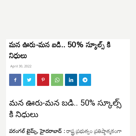
మన ఊరు-మన బడి.. 50% స్కూల్స్ కి
నిధులు
April 30, 2022
మన ఊరు-మన బడి.. 50% స్కూల్స్
కి నిధులు
వరంగల్ టైమ్స్, హైదరాబాద్ :
రాష్ట్ర ప్రభుత్వం ప్రతిష్ఠాత్మకంగా