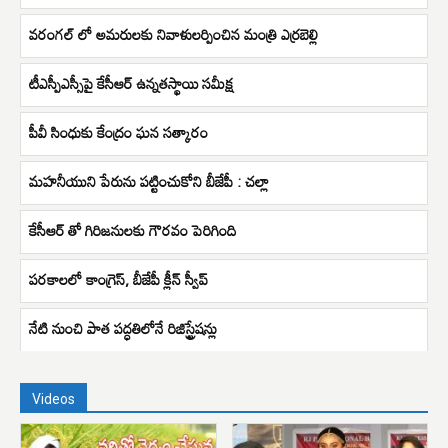
వరంగల్ లో అమరులకు నివాళులర్పించిన మంత్రి ఎర్రబెల్లి
టీఎస్పీఎస్సీపై కేసీఆర్ ఉన్నతస్థాయి సమీక్ష
పీవీ సింధుకు కేంద్రం ఘన సత్కారం
మహనీయుని పేరును పట్టించుకోని బీజేపీ : చల్లా
కేసీఆర్ తో గిరిజనులకు గౌరవం పెరిగింది
పరకాలలో కాంగ్రెస్, బీజేపీ క్లీన్ స్వీప్
నేటి నుంచి పాత పద్ధతిలోనే రిజిస్ట్రేషన్లు
Videos