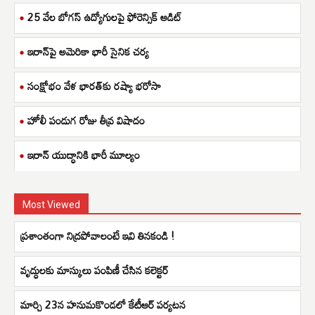
25 వేల బోగస్ ఉద్యోగులపై ఫోరెన్సిక్ ఆడిట్
ఇరాన్‌పై అమెరికా భారీ సైనిక చర్య
సంక్షోభం వేళ భారత్‌కు రష్యా భరోసా
హోలీ పండుగ రోజు తీవ్ర విషాదం
ఇరాన్ యుద్ధానికి భారీ మూల్యం
Most Viewed
ప్రశాంతంగా నిద్రపోవాలంటే ఇవి తినకండి !
వృద్ధులకు మాస్కులు పంపిణీ చేసిన కలెక్టర్
మార్చి 23న హనుమకొండలో కేటీఆర్ పర్యటన