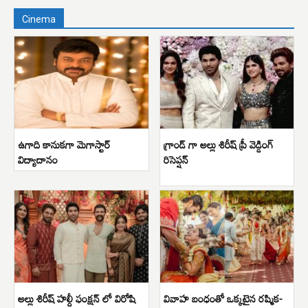
Cinema
ఉగాది కానుకగా మెగాస్టార్
గ్రాండ్ గా అల్లు శిరీష్ ప్రీ వెడ్డింగ్
విద్యాదానం
రిసెప్షన్
అల్లు శిరీష్ హల్దీ ఫంక్షన్ లో విరోషి
వివాహ బంధంతో ఒక్కటైన రష్మిక-