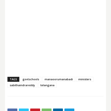
TAGS
govtschools
manaoorumanabadi
ministers
sabithaindrareddy
telangana