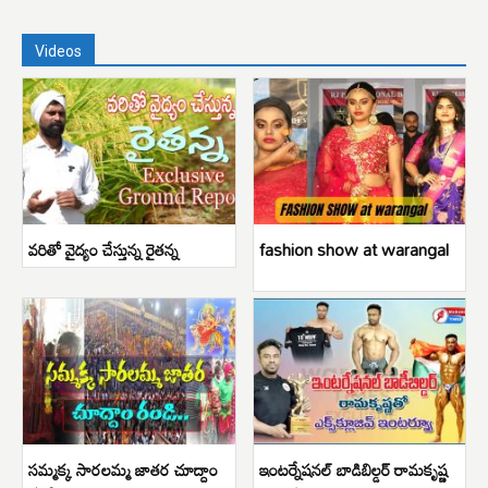
Videos
వరితో వైద్యం చేస్తున్న రైతన్న
fashion show at warangal
సమ్మక్క సారలమ్మ జాతర చూద్దాం
ఇంటర్నేషనల్ బాడిబిల్డర్ రామకృష్ణ