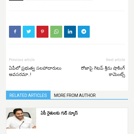
Previous article
Next article
ఏపీలో ప్రభుత్వ సలహాదారులు
రోజాపై గెటప్ శ్రీను షాకింగ్
అవసరమా..!
కామెంట్స్
RELATED ARTICLES
MORE FROM AUTHOR
ఏపీ రైతులకు గుడ్ న్యూస్