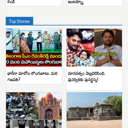
రండి
ఇంటర్వ్యూ
Top Stories
భారీగా మావోల లొంగుబాటు..మరి
మానవత్వం వెల్లువిరిసింది.
గణపతి?
పునర్వికకు పునర్జన్మ!