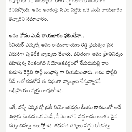
రివ్యూలకు రెడీ అయ్యారు. కీలక నిర్ణయాలకు అవకాశం
కనిపిస్తోంది. ఆనం అంశంపై సీఎం వద్దకు ఒక ఎంపీ రాయబారం
తెచ్చారని సమాచారం.
ఆనం కోసం ఎంపీ రాయబారం ఫలించేనా..
సీనియర్ ఎమ్మెల్యే ఆనం రామనారాయణ రెడ్డి ప్రభుత్వం పైన
వరుసగా వ్యతిరేక వ్యాఖ్యలు చేశారు. ఫలితంగా ఆనం ప్రాతినిధ్యం
వహిస్తున్న వెంకటగిరి నియోజకవర్గంలో నేదురుమల్లి రాం
కుమార్ రెడ్డిని పార్టీ ఇంఛార్జ్ గా నియమించారు. ఆనం పార్టీని
వీడే ఆలోచనలోనే ఈ విధంగా వ్యాఖ్యలు చేస్తున్నారనే
అభిప్రాయం వ్యక్తం అవుతోంది.
ఐతే, వచ్చే ఎన్నికల్లో ప్రతీ నియోజకవర్గం కీలకం కావటంతో అదే
జిల్లాకు చెందిన ఒక ఎంపీ, సీఎం జగన్ వద్ద ఆనం అంశం పైన
చర్చించినట్లు తెలుస్తోంది. తదుపరి చర్యలు వద్దని కోరినట్లు