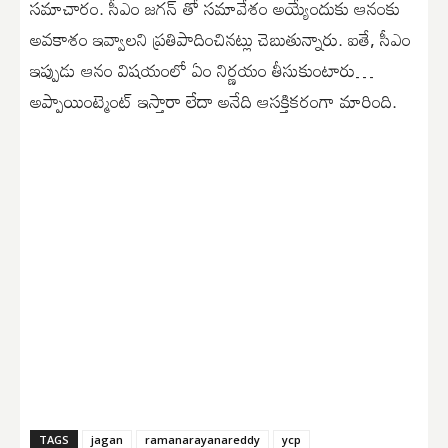
సమాచారం. సీఎం జగన్ తో సమావేశం అయ్యేందుకు ఆనంకు
అవకాశం ఇవ్వాలని ప్రతిపాదించినట్లు చెబుతున్నారు. ఐతే, సీఎం
ఇప్పుడు ఆనం విషయంలో ఏం నిర్ణయం తీసుకుంటారు…
అప్పాయింట్మెంట్ ఇస్తారా లేదా అనేది ఆసక్తికరంగా మారింది.
TAGS
jagan
ramanarayanareddy
ycp