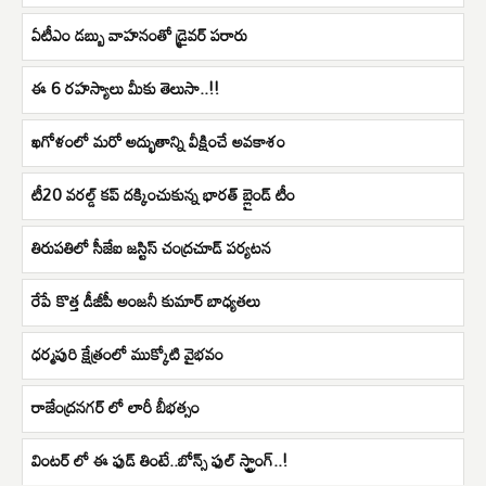
ఏటీఎం డబ్బు వాహనంతో డ్రైవర్‌ పరారు
ఈ 6 రహస్యాలు మీకు తెలుసా..!!
ఖగోళంలో మరో అద్భుతాన్ని వీక్షించే అవకాశం
టీ20 వరల్డ్ కప్ దక్కించుకున్న భారత్ బ్లైండ్ టీం
తిరుపతిలో సీజేఐ జస్టిస్ చంద్రచూడ్ పర్యటన
రేపే కొత్త డీజీపీ అంజనీ కుమార్ బాధ్యతలు
ధర్మపురి క్షేత్రంలో ముక్కోటి వైభవం
రాజేంద్రనగర్ లో లారీ బీభత్సం
వింటర్ లో ఈ ఫుడ్ తింటే..బోన్స్ ఫుల్ స్ట్రాంగ్..!