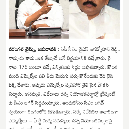
వరంగల్ టైమ్స్, అమరావతి :
ఏపీ సీఎం వైఎస్ జగన్మోహన్ రెడ్డి..
నాన్చుడు కాదు..ఇక తేల్చుడే అనే నిర్ణయానికి వచ్చేశారు. వై
నాట్ 175 అంటూ వచ్చే ఎన్నికలకు సిద్దం అవుతున్నారు. కొంత
మంది ఎమ్మెల్యేల పని తీరు మెరుగు పర్చుకొనేందుకు డెడ్ లైన్
ఫిక్స్ చేశారు. ఇప్పుడు ఎమ్మెల్యేల వ్యవహార శైలి పైన ఫోకస్
పెట్టారు. అసమ్మతి, విభేదాలు ఉన్న నియోజకవర్గాల్లో ట్రీట్మెంట్
కు సీఎం జగన్ సిద్దమయ్యారు. అందుకోసం సీఎం జగన్
స్వయంగా రంగంలోకి దిగుతున్నారు. సర్వే నివేదికల ఆధారంగా
ఎమ్మెల్యేలు – పార్టీ మధ్య సమస్యలు ఉన్న నియోజకవర్గాలపై