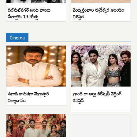
దిల్‌సుఖ్‌నగర్ జంట బాంబు
వెయ్యిస్తంభాల రుద్రేశ్వర ఆలయం
పేలుళ్లకు 13 యేళ్లు
విశిష్టత
Cinema
ఉగాది కానుకగా మెగాస్టార్
గ్రాండ్ గా అల్లు శిరీష్ ప్రీ వెడ్డింగ్
విద్యాదానం
రిసెప్షన్