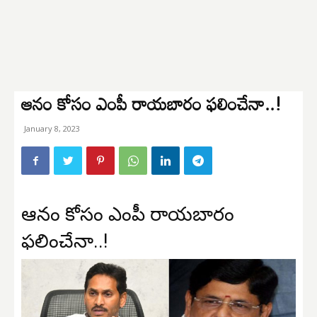
ఆనం కోసం ఎంపీ రాయబారం ఫలించేనా..!
January 8, 2023
ఆనం కోసం ఎంపీ రాయబారం
ఫలించేనా..!