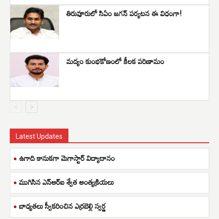
తిరువూరులో సిఏం జగన్ పర్యటన ఈ విధంగా!
మద్యం కుంభకోణంలో కీలక పరిణామం
Latest Updates
ఉగాది కానుకగా మెగాస్టార్ విద్యాదానం
ముగిసిన ఎన్ఆర్ఐ శ్వేత అంత్యక్రియలు
బాధ్యతలు స్వీకరించిన ఎర్రబెల్లి స్వర్ణ