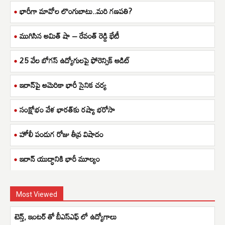
భారీగా మావోల లొంగుబాటు..మరి గణపతి?
ముగిసిన అమిత్ షా – రేవంత్ రెడ్డి భేటీ
25 వేల బోగస్ ఉద్యోగులపై ఫోరెన్సిక్ ఆడిట్
ఇరాన్‌పై అమెరికా భారీ సైనిక చర్య
సంక్షోభం వేళ భారత్‌కు రష్యా భరోసా
హోలీ పండుగ రోజు తీవ్ర విషాదం
ఇరాన్ యుద్ధానికి భారీ మూల్యం
Most Viewed
టెన్త్, ఇంటర్ తో బీఎస్ఎఫ్ లో ఉద్యోగాలు