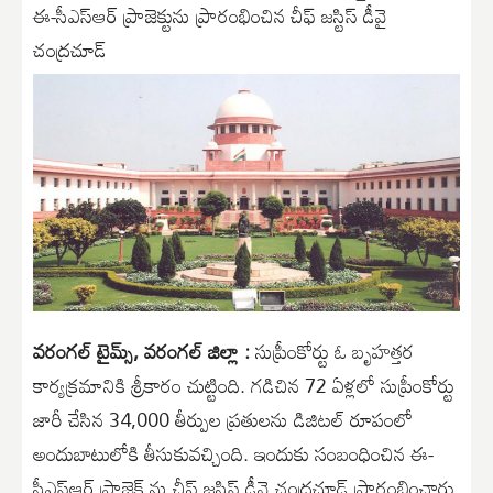
ఈ-సీఎస్ఆర్ ప్రాజెక్టును ప్రారంభించిన చీఫ్ జస్టిస్ డీవై
చంద్రచూడ్
వరంగల్ టైమ్స్, వరంగల్ జిల్లా :
సుప్రీంకోర్టు ఓ బృహత్తర
కార్యక్రమానికి శ్రీకారం చుట్టింది. గడిచిన 72 ఏళ్లలో సుప్రీంకోర్టు
జారీ చేసిన 34,000 తీర్పుల ప్రతులను డిజిటల్ రూపంలో
అందుబాటులోకి తీసుకువచ్చింది. ఇందుకు సంబంధించిన ఈ-
సీఎస్ఆర్ ప్రాజెక్ట్ ను చీఫ్ జస్టిస్ డీవై చంద్రచూడ్ ప్రారంభించారు.