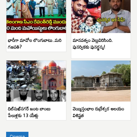
భారీగా మావోల లొంగుబాటు..మరి
మానవత్వం వెల్లువిరిసింది.
గణపతి?
పునర్వికకు పునర్జన్మ!
దిల్‌సుఖ్‌నగర్ జంట బాంబు
వెయ్యిస్తంభాల రుద్రేశ్వర ఆలయం
పేలుళ్లకు 13 యేళ్లు
విశిష్టత
Cinema