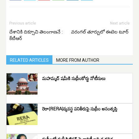
Previous article
Next article
దేశానికి దిక్సూచి తెలంగాణనే :
వరంగల్ తూర్పులో ఈటెల టూర్
కేటీఆర్
RELATED ARTICLES
MORE FROM AUTHOR
మహమ్మద్ షమీకి సుప్రీంకోర్టు నోటీసులు
రెరా(RERA)వ్యవస్థ పనితీరుపై సుప్రీం అసంతృప్తి
సుప్రీంలో మళ్లీ పిటిషన్ పై క్లారిటీ ఇచ్చిన కవిత