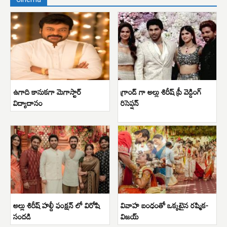
ఉగాది కానుకగా మెగాస్టార్
గ్రాండ్ గా అల్లు శిరీష్ ప్రీ వెడ్డింగ్
విద్యాదానం
రిసెప్షన్
అల్లు శిరీష్ హల్దీ ఫంక్షన్ లో విరోషి
వివాహ బంధంతో ఒక్కటైన రష్మిక-
సందడి
విజయ్