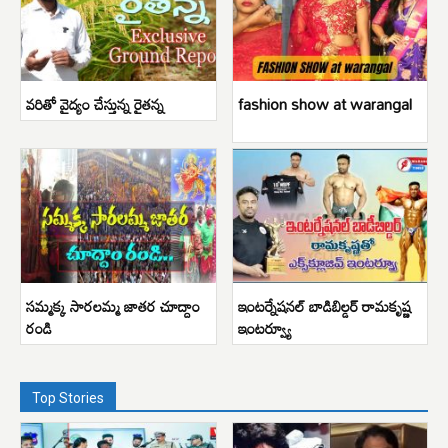
వరితో వైద్యం చేస్తున్న రైతన్న
fashion show at warangal
సమ్మక్క సారలమ్మ జాతర చూద్దాం
ఇంటర్నేషనల్ బాడిబిల్డర్ రామకృష్ణ
రండి
ఇంటర్వ్యూ
Top Stories