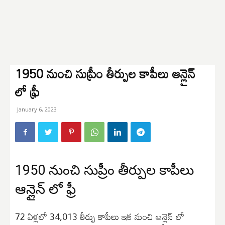
1950 నుంచి సుప్రీం తీర్పుల కాపీలు ఆన్లైన్
లో ఫ్రీ
January 6, 2023
1950 నుంచి సుప్రీం తీర్పుల కాపీలు
ఆన్లైన్ లో ఫ్రీ
72 ఏళ్లలో 34,013 తీర్పు కాపీలు ఇక నుంచి ఆన్లైన్ లో