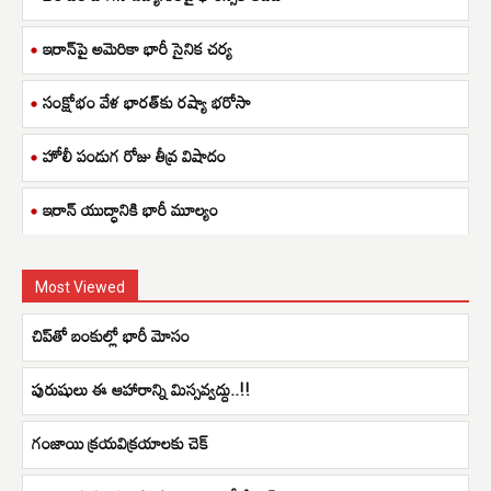
ఇరాన్‌పై అమెరికా భారీ సైనిక చర్య
సంక్షోభం వేళ భారత్‌కు రష్యా భరోసా
హోలీ పండుగ రోజు తీవ్ర విషాదం
ఇరాన్ యుద్ధానికి భారీ మూల్యం
Most Viewed
చిప్‌తో బంకుల్లో భారీ మోసం
పురుషులు ఈ ఆహారాన్ని మిస్సవ్వద్దు..!!
గంజాయి క్రయవిక్రయాలకు చెక్