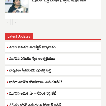
Latest Updates
ఉగాది కానుకగా మెగాస్టార్ విద్యాదానం
ముగిసిన ఎన్ఆర్ఐ శ్వేత అంత్యక్రియలు
బాధ్యతలు స్వీకరించిన ఎర్రబెల్లి స్వర్ణ
భారీగా మావోల లొంగుబాటు..మరి గణపతి?
ముగిసిన అమిత్ షా – రేవంత్ రెడ్డి భేటీ
25 వేల బోగస్ ఉద్యోగులపై ఫోరెన్సిక్ ఆడిట్