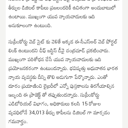
తీర్పుల డిజిటల్ కాపీలు ప్రజలందరికీ ఉచితంగా అందుబాటులో
ఉంటాయి. ముఖ్యంగా యువ న్యాయవాదులకు ఇది
అనుకూలంగా ఉంటుంది.
సుప్రీంకోర్టు వెబ్ సైట్ కు వెళితే అక్కడ ఈ-సీఎస్ఆర్ వెబ్ పోర్టల్
లింక్ ఉంటుందని చీఫ్ జస్టిస్ డీవై చంద్రచూడ్ ప్రకటించారు.
ముఖ్యంగా పరిశోధన చేసే యువ న్యాయవాదులకు ఇది
ప్రయోజనకరంగా ఉంటుందన్నారు. భవిష్యత్తు అధునాతన భారత
న్యాయ వ్యవస్థకు దీన్ని తొలి అడుగుగా పేర్కొన్నారు. ఎంతో
దూరం ప్రయాణించి లైబ్రరీలో ఎన్నో పుస్తకాలను తిరగేయాల్సిన
ఇబ్బంది ఈ ప్రాజెక్ట్ తో తప్పుతుందన్నారు. సుప్రీంకోర్టు
ఎడిటోరియల్ విభాగం, అధికారులు కలసి 15 రోజుల
వ్యవధిలోనే 34,013 తీర్పు కాపీలను డిజిటల్ గా మార్చడం
గమనార్హం.