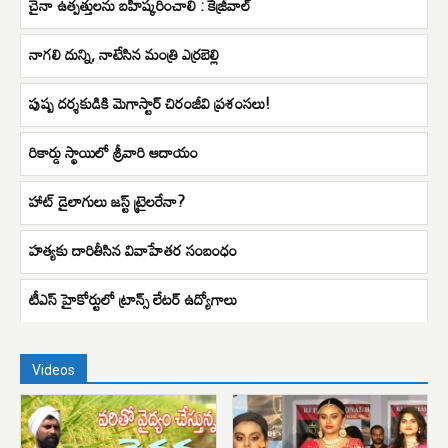
చైనా ఉత్పత్తులను బహిష్కరించాలి : కేజ్రీవాల్
నాగలి దున్ని, నాటేసిన మంత్రి ఎర్రబెల్లి
పుష్ప దర్శకుడికి మెగాస్టార్ చిరంజీవి ప్రశంసలు!
రికార్డు స్థాయిలో శ్రీవారి ఆదాయం
హాట్ డైలాగులు జస్ట్ ట్రైలరేనా?
హత్యకు దారితీసిన వివాహేతర సంబంధం
టీఎస్ హైకోర్టులో ట్రాన్స్ లేటర్ ఉద్యోగాలు
Videos