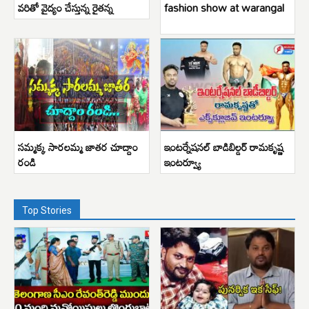
వరితో వైద్యం చేస్తున్న రైతన్న
fashion show at warangal
సమ్మక్క సారలమ్మ జాతర చూద్దాం
ఇంటర్నేషనల్ బాడిబిల్డర్ రామకృష్ణ
రండి
ఇంటర్వ్యూ
Top Stories