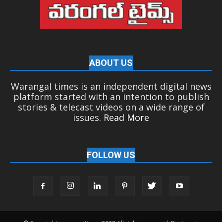
ABOUT US
Warangal times is an independent digital news
platform started with an intention to publish
stories & telecast videos on a wide range of
issues.
Read More
FOLLOW US