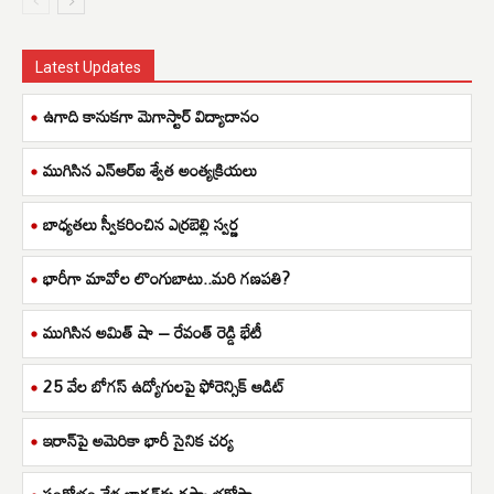
Latest Updates
ఉగాది కానుకగా మెగాస్టార్ విద్యాదానం
ముగిసిన ఎన్ఆర్ఐ శ్వేత అంత్యక్రియలు
బాధ్యతలు స్వీకరించిన ఎర్రబెల్లి స్వర్ణ
భారీగా మావోల లొంగుబాటు..మరి గణపతి?
ముగిసిన అమిత్ షా – రేవంత్ రెడ్డి భేటీ
25 వేల బోగస్ ఉద్యోగులపై ఫోరెన్సిక్ ఆడిట్
ఇరాన్‌పై అమెరికా భారీ సైనిక చర్య
సంక్షోభం వేళ భారత్‌కు రష్యా భరోసా