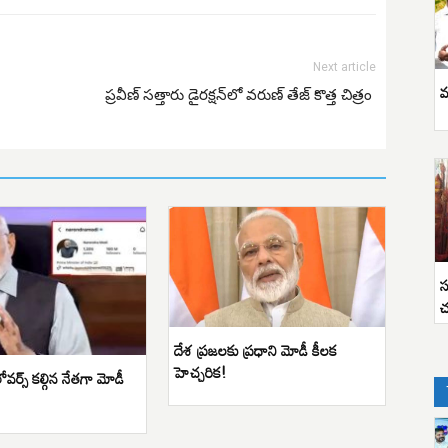
Next article
వ
ప్రవీణ్ సత్తారు డైరక్షన్‌లో వరుణ్ తేజ్ కొత్త చిత్రం
స
చ
దేశ ప్రజలకు ప్రధాని మోడీ కీలక
హెచ్చరిక!
వర్స్ కల్గిన నేతగా మోడీ