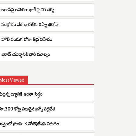
ఇరాన్‌పై అమెరికా భారీ సైనిక చర్య
సంక్షోభం వేళ భారత్‌కు రష్యా భరోసా
హోలీ పండుగ రోజు తీవ్ర విషాదం
ఇరాన్ యుద్ధానికి భారీ మూల్యం
Most Viewed
మల్లన్న లగ్గానికి అంతా సిద్ధం
రూ.300 కోట్ల విలువైన డ్రగ్స్ పట్టివేత
రాష్ట్రంలో గ్రూప్- 3 నోటిఫికేషన్ విడుదల