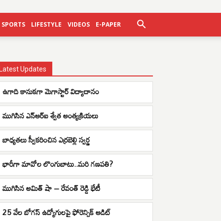
SPORTS
LIFESTYLE
VIDEOS
E-PAPER
Latest Updates
ఉగాది కానుకగా మెగాస్టార్ విద్యాదానం
ముగిసిన ఎన్ఆర్ఐ శ్వేత అంత్యక్రియలు
బాధ్యతలు స్వీకరించిన ఎర్రబెల్లి స్వర్ణ
భారీగా మావోల లొంగుబాటు..మరి గణపతి?
ముగిసిన అమిత్ షా – రేవంత్ రెడ్డి భేటీ
25 వేల బోగస్ ఉద్యోగులపై ఫోరెన్సిక్ ఆడిట్