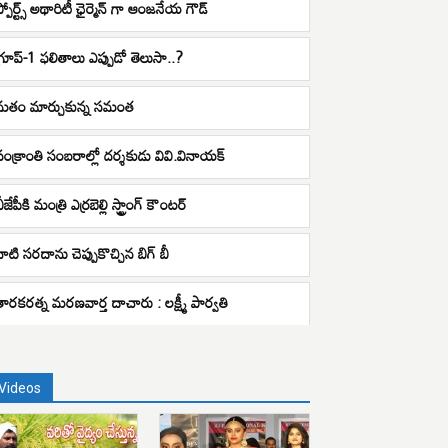
స్పోర్ట్స్ అథారిటీ ఛైర్మెన్ గా ఆంజనేయ గౌడ్
గ్రూప్-1 ఫలితాలు ఎప్పుడో తెలుసా..?
మతం మార్చుకున్న సమంత
సంక్రాంతి సంబరాల్లో దర్శకుడు వివి.వినాయక్
ీజేపీకి మంత్రి ఎర్రబెల్లి స్ట్రాంగ్ కౌంటర్
నాటి సరదాను చెప్పుకొచ్చిన బిగ్ బీ
తారకరత్న మరణవార్త దాచారు : లక్ష్మీ పార్వతి
Videos