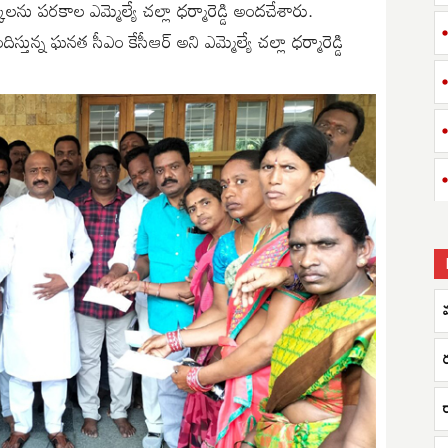
కులను పరకాల ఎమ్మెల్యే చల్లా ధర్మారెడ్డి అందచేశారు.
్న ఘనత సీఎం కేసీఆర్ అని ఎమ్మెల్యే చల్లా ధర్మారెడ్డి