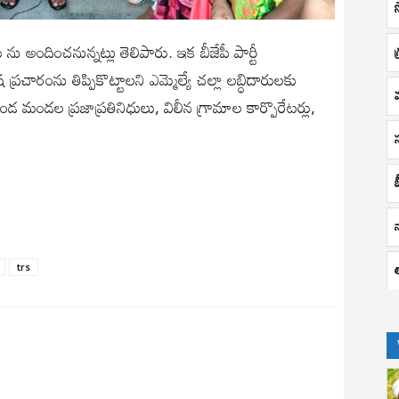
 ను అందించనున్నట్లు తెలిపారు. ఇక బీజేపీ పార్టీ
రచారంను తిప్పికొట్టాలని ఎమ్మెల్యే చల్లా లబ్ధిదారులకు
ండ మండల ప్రజాప్రతినిధులు, విలీన గ్రామాల కార్పొరేటర్లు,
బ
trs