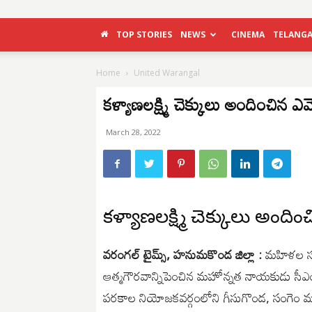
TOP STORIES
NEWS
CINEMA
TELANG
Home
United Warangal
కళ్యాణలక్ష్మి చెక్కులు అందించిన ఎమ్
March 28, 2022
కళ్యాణలక్ష్మి చెక్కులు అందించ
వరంగల్ టైమ్స్, హనుమకొండ జిల్లా :
మహిళల సంక
ఆత్మగౌరవాన్నిపెంచిన మహోన్నత నాయకుడు సీఎం కేస
పరకాల నియోజకవర్గంలోని గీసుగొండ, సంగెం 