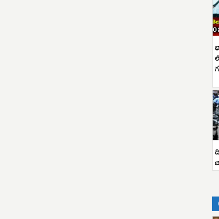
భ
ల
గ
ద
బ