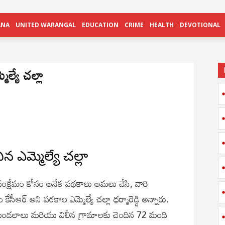
ANA
UNITED WARANGAL
EDUCATION
CRIME
HEALTH
DEVOTIONAL
మెల్యే చల్లా
ిన ఎమ్మెల్యే చల్లా
్షేమం కోసం అనేక పథకాలు అమలు చేసి, వారి
ీఆర్ అని పరకాల ఎమ్మెల్యే చల్లా ధర్మారెడ్డి అన్నారు.
మండలాలు మరియు విలీన గ్రామాలకు చెందిన 72 మంది