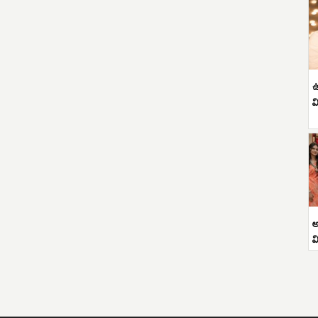
ఉ
వ
అ
వ