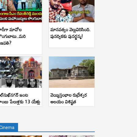
ారీగా మావోల
మానవత్వం వెల్లువిరిసింది.
ొంగుబాటు..మరి
పునర్వికకు పునర్జన్మ!
ణపతి?
ిల్‌సుఖ్‌నగర్ జంట
వెయ్యిస్తంభాల రుద్రేశ్వర
ాంబు పేలుళ్లకు 13 యేళ్లు
ఆలయం విశిష్టత
Cinema