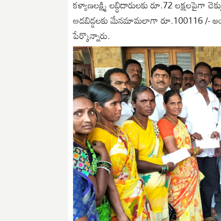
కళ్యాణలక్ష్మి లబ్ధిదారులకు రూ.72 లక్షలపైగా చెక్
ఆడబిడ్డలకు మేనమామలాగా రూ.100116 /- అందిస్తున
పేర్కొన్నారు.