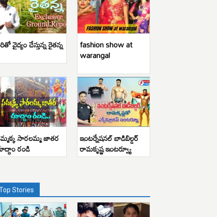
రితో వైద్యం చేస్తున్న రైతన్న
fashion show at
warangal
మ్మక్క సారలమ్మ జాతర
ఇంటర్నేషనల్ బాడిబిల్డర్
ూద్దాం రండి
రామకృష్ణ ఇంటర్వ్యూ
Top Stories