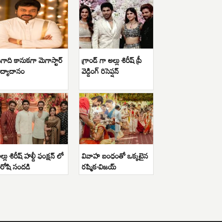
గాది కానుకగా మెగాస్టార్
గ్రాండ్ గా అల్లు శిరీష్ ప్రీ
ిద్యాదానం
వెడ్డింగ్ రిసెప్షన్
ల్లు శిరీష్ హల్దీ ఫంక్షన్ లో
వివాహ బంధంతో ఒక్కటైన
ిరోషి సందడి
రష్మిక-విజయ్