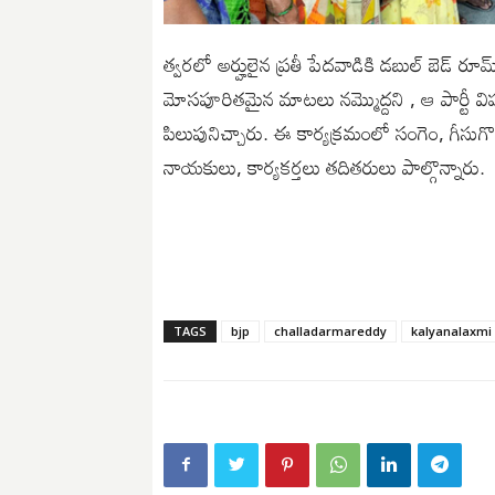
త్వరలో అర్హులైన ప్రతీ పేదవాడికి డబుల్ బెడ్ రూమ్
మోసపూరితమైన మాటలు నమ్మొద్దని , ఆ పార్టీ విష ప్
పిలుపునిచ్చారు. ఈ కార్యక్రమంలో సంగెం, గీసుగొ
నాయకులు, కార్యకర్తలు తదితరులు పాల్గొన్నారు.
TAGS
bjp
challadarmareddy
kalyanalaxmi