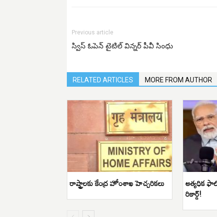
Previous article
స్విస్ ఓపెన్ టైటిల్ విన్నర్ పీవీ సింధు
RELATED ARTICLES
MORE FROM AUTHOR
రాష్ట్రాలకు కేంద్ర హోంశాఖ హెచ్చరికలు
అత్యధిక ఫాలో
రికార్డ్!