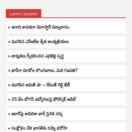
Latest Updates
ఉగాది కానుకగా మెగాస్టార్ విద్యాదానం
ముగిసిన ఎన్ఆర్ఐ శ్వేత అంత్యక్రియలు
బాధ్యతలు స్వీకరించిన ఎర్రబెల్లి స్వర్ణ
భారీగా మావోల లొంగుబాటు..మరి గణపతి?
ముగిసిన అమిత్ షా – రేవంత్ రెడ్డి భేటీ
25 వేల బోగస్ ఉద్యోగులపై ఫోరెన్సిక్ ఆడిట్
ఇరాన్‌పై అమెరికా భారీ సైనిక చర్య
సంక్షోభం వేళ భారత్‌కు రష్యా భరోసా