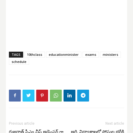
TAGS
10thclass
educationminister
exams
ministers
schedule
Previous article
Next article
గుజరాత్ సీఎం ఛీఫ్ అడ్వైసర్ గా
అగ్రి, విద్యాశాఖలో పోస్టుల భర్తీకి