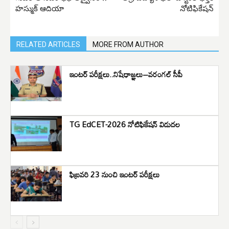
హస్ముక్ ఆదియా
నోటిఫికేషన్
RELATED ARTICLES
MORE FROM AUTHOR
ఇంటర్ పరీక్షలు..నిషేధాజ్ఞలు–వరంగల్ సీపీ
TG EdCET-2026 నోటిఫికేషన్ విడుదల
ఫిబ్రవరి 23 నుంచి ఇంటర్ పరీక్షలు