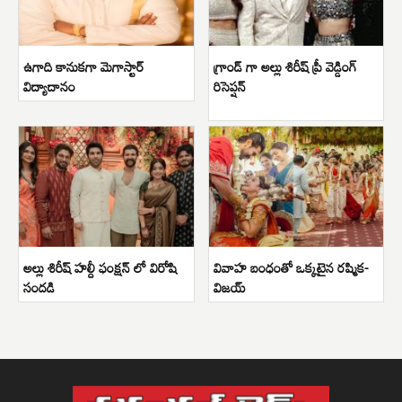
ఉగాది కానుకగా మెగాస్టార్
గ్రాండ్ గా అల్లు శిరీష్ ప్రీ వెడ్డింగ్
విద్యాదానం
రిసెప్షన్
అల్లు శిరీష్ హల్దీ ఫంక్షన్ లో విరోషి
వివాహ బంధంతో ఒక్కటైన రష్మిక-
సందడి
విజయ్