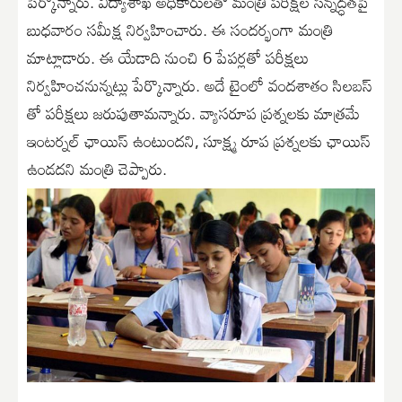
పేర్కొన్నారు. విద్యాశాఖ అధికారులతో మంత్రి పరీక్షల సన్నద్ధతపై
బుధవారం సమీక్ష నిర్వహించారు. ఈ సందర్భంగా మంత్రి
మాట్లాడారు. ఈ యేడాది నుంచి 6 పేపర్లతో పరీక్షలు
నిర్వహించనున్నట్లు పేర్కొన్నారు. అదే టైంలో వందశాతం సిలబస్
తో పరీక్షలు జరుపుతామన్నారు. వ్యాసరూప ప్రశ్నలకు మాత్రమే
ఇంటర్నల్ ఛాయిస్ ఉంటుందని, సూక్ష్మ రూప ప్రశ్నలకు ఛాయిస్
ఉండదని మంత్రి చెప్పారు.