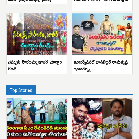
సమ్మక్క సారలమ్మ జాతర చూద్దాం
ఇంటర్నేషనల్ బాడిబిల్డర్ రామకృష్ణ
రండి
ఇంటర్వ్యూ
Top Stories