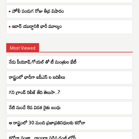
హోలీ పండుగ రోజు తీవ్ర విషాదం
ఇరాన్ యుద్ధానికి భారీ మూల్యం
Most Viewed
నేడు పీయూష్ గోయల్ తో టీ మంత్రుల భేటీ
రాష్ట్రంలో భారీగా ఐపీఎస్ ల బదిలీలు
గని గ్రాండ్ రిలీజ్ తేది తెలుసా..?
నేటి నుంచే 8వ విడత రైతు బంధు
ఆ రాష్ట్రంలో 30 మంది ప్రజాప్రతినిధులకు కరోనా
కరోనా పంజా.. వాయిదా పడిన రంజీ ట్రోఫీ