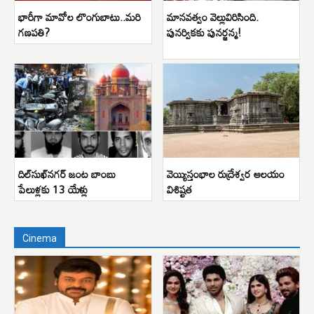
భారీగా మావోల లొంగుబాటు..మరి
మానవత్వం వెల్లువిరిసింది.
గణపతి?
పునర్వికకు పునర్జన్మ!
దిల్‌సుఖ్‌నగర్ జంట బాంబు
వెయ్యిస్తంభాల రుద్రేశ్వర ఆలయం
పేలుళ్లకు 13 యేళ్లు
విశిష్టత
Cinema