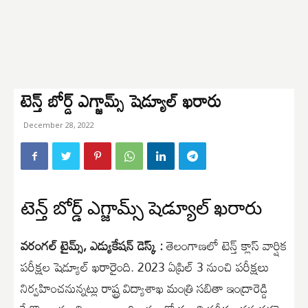
టెన్త్ బోర్డ్ ఎగ్జామ్స్ షెడ్యూల్ ఖరారు
December 28, 2022
టెన్త్ బోర్డ్ ఎగ్జామ్స్ షెడ్యూల్ ఖరారు
వరంగల్ టైమ్స్, ఎడ్యుకేషన్ డెస్క్ :
తెలంగాణలో టెన్త్ క్లాస్ వార్షిక
పరీక్షల షెడ్యూల్ ఖరారైంది. 2023 ఏప్రిల్ 3 నుంచి పరీక్షలు
నిర్వహించనున్నట్లు రాష్ట్ర విద్యాశాఖ మంత్రి సబితా ఇంద్రారెడ్డి