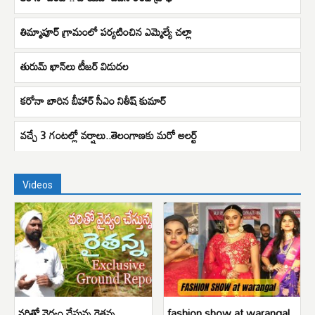
తిమ్మాపూర్ గ్రామంలో పర్యటించిన ఎమ్మెల్యే చల్లా
తురుమ్ ఖాన్‌లు టీజర్ విడుదల
కరోనా బారిన బీహార్ సీఎం నితీష్ కుమార్
వచ్చే 3 గంటల్లో వర్షాలు..తెలంగాణకు మరో అలర్ట్
Videos
వరితో వైద్యం చేస్తున్న రైతన్న
fashion show at warangal