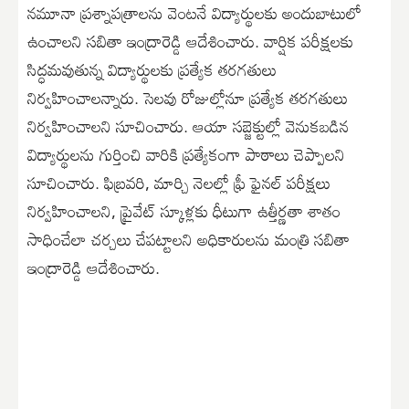
నమూనా ప్రశ్నాపత్రాలను వెంటనే విద్యార్థులకు అందుబాటులో
ఉంచాలని సబితా ఇంద్రారెడ్డి ఆదేశించారు. వార్షిక పరీక్షలకు
సిద్ధమవుతున్న విద్యార్థులకు ప్రత్యేక తరగతులు
నిర్వహించాలన్నారు. సెలవు రోజుల్లోనూ ప్రత్యేక తరగతులు
నిర్వహించాలని సూచించారు. ఆయా సబ్జెక్టుల్లో వెనుకబడిన
విద్యార్థులను గుర్తించి వారికి ప్రత్యేకంగా పాఠాలు చెప్పాలని
సూచించారు. ఫిబ్రవరి, మార్చి నెలల్లో ఫ్రీ ఫైనల్ పరీక్షలు
నిర్వహించాలని, ప్రైవేట్ స్కూళ్లకు ధీటుగా ఉత్తీర్ణతా శాతం
సాధించేలా చర్చలు చేపట్టాలని అధికారులను మంత్రి సబితా
ఇంద్రారెడ్డి ఆదేశించారు.