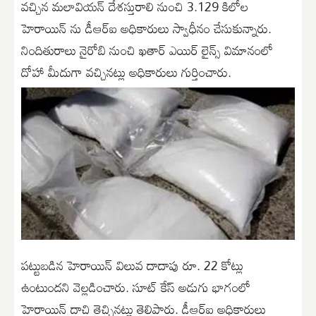
వచ్చిన మలావియన్ దేశస్తురాలి నుంచి 3.129 కిలోల
హెరాయిన్ ను డీఆర్ఐ అధికారులు స్వాధీనం చేసుకున్నారు.
నిందితురాలు నైరోబి నుంచి ఖతార్ ఎయిర్ లైన్స్ విమానంలో
దోహా మీదుగా వచ్చినట్లు అధికారులు గుర్తించారు.
పట్టుబడిన హెరాయిన్ విలువ దాదాపు రూ. 22 కోట్లు
ఉంటుందని వెల్లడించారు. సూట్ కేస్ అడుగు భాగంలో
హెరాయిన్ దాచి తెచ్చినట్లు తెలిపారు. డీఆర్ఐ అధికారులు