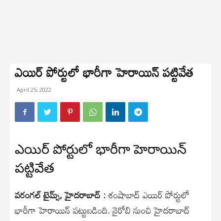
ఎయిర్ పోర్టులో భారీగా హెరాయిన్ పట్టివేత
April 25, 2022
ఎయిర్ పోర్టులో భారీగా హెరాయిన్
పట్టివేత
వరంగల్ టైమ్స్, హైదరాబాద్ :
శంషాబాద్ ఎయిర్ పోర్టులో
భారీగా హెరాయిన్ పట్టుబడింది. నైరోబి నుంచి హైదరాబాద్