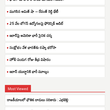
ముగిసిన అమిత్ షా – రేవంత్ రెడ్డి భేటీ
25 వేల బోగస్ ఉద్యోగులపై ఫోరెన్సిక్ ఆడిట్
ఇరాన్‌పై అమెరికా భారీ సైనిక చర్య
సంక్షోభం వేళ భారత్‌కు రష్యా భరోసా
హోలీ పండుగ రోజు తీవ్ర విషాదం
ఇరాన్ యుద్ధానికి భారీ మూల్యం
Most Viewed
రాజకీయాలలో భౌతిక దాడులు సరికాదు : ఎర్రబెల్లి