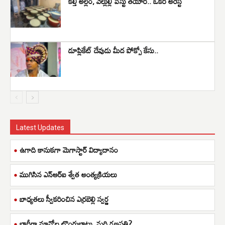
కల్తీ అల్లం, వెల్లుల్లి పేస్టు తయారీ.. ఒకరి అరెస్ట్
డూప్లికేట్ దేవుడు మీద పోక్సో కేసు..
Latest Updates
ఉగాది కానుకగా మెగాస్టార్ విద్యాదానం
ముగిసిన ఎన్ఆర్ఐ శ్వేత అంత్యక్రియలు
బాధ్యతలు స్వీకరించిన ఎర్రబెల్లి స్వర్ణ
భారీగా మావోల లొంగుబాటు..మరి గణపతి?