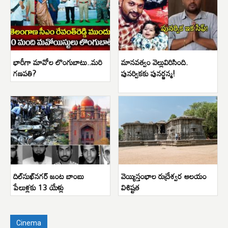
భారీగా మావోల లొంగుబాటు..మరి
మానవత్వం వెల్లువిరిసింది.
గణపతి?
పునర్వికకు పునర్జన్మ!
దిల్‌సుఖ్‌నగర్ జంట బాంబు
వెయ్యిస్తంభాల రుద్రేశ్వర ఆలయం
పేలుళ్లకు 13 యేళ్లు
విశిష్టత
Cinema