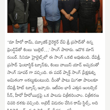
“మా హీరో రామ్, మ్యూజిక్ డైరెక్టర్ దేవి శ్రీ ప్రసాద్‌తో ఉన్న
ఫ్రెండ్షిప్‌తో శింబు ‘బుల్లెట్…’ సాంగ్ పాడారు. ఇదొక మాస్
నంబర్. సినిమా హైలైట్స్‌లో ఈ సాంగ్ ఒకటి అవుతుంది. దేవిశ్రీ
ప్రసాద్ ఫెంటాస్టిక్ ట్యూన్‌కు, శింబు వాయిస్ యాడ్ అవ్వడంతో
సాంగ్ సూపర్ గా వచ్చింది. ఈ పవర్ ప్యాక్డ్ సాంగ్ ప్రేక్షకుల్ని
అమితంగా ఆకట్టుకుంటుంది. దీంతో పాటు మిగతా పాటలకూ
దేవిశ్రీ హిట్ ట్యూన్స్ ఇచ్చారు. ఇటీవల భారీ ఎత్తున ఇంటర్వెల్
సీన్, హీరో హీరోయిన్లపై ఒక పాటను చిత్రీకరించాం. చిత్రీకరణ
చివరి దశకు వచ్చింది. ఆల్రెడీ విడుదల చేసిన రామ్ స్టిల్స్, ఆది