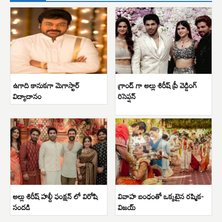
ఉగాది కానుకగా మెగాస్టార్
గ్రాండ్ గా అల్లు శిరీష్ ప్రీ వెడ్డింగ్
విద్యాదానం
రిసెప్షన్
అల్లు శిరీష్ హల్దీ ఫంక్షన్ లో విరోషి
వివాహ బంధంతో ఒక్కటైన రష్మిక-
సందడి
విజయ్