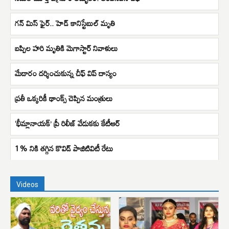
గన్ మిస్ ఫైర్.. హెడ్ కానిస్టేబుల్ మృతి
బప్పిల హరి మృతికి మెగాస్టార్ నివాళులు
మేడారం దర్శించుకున్న చీఫ్ విప్ దాస్యం
ప్రతీ ఒక్కరికీ థాంక్స్ చెప్పిన మంత్రులు
‘భీమ్లానాయక్’ ప్రీ రిలీజ్ వేడుకకు కేటీఆర్
1% నికి తగ్గిన కొవిడ్ పాజిటివిటీ రేటు
Videos