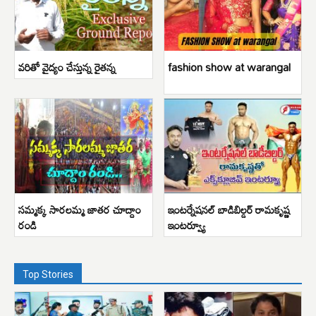
వరితో వైద్యం చేస్తున్న రైతన్న
fashion show at warangal
సమ్మక్క సారలమ్మ జాతర చూద్దాం
ఇంటర్నేషనల్ బాడిబిల్డర్ రామకృష్ణ
రండి
ఇంటర్వ్యూ
Top Stories