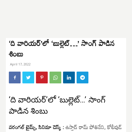
‘ది వారియర్’లో ‘బుల్లెట్…’ సాంగ్ పాడిన
శింబు
April 17, 2022
‘ది వారియర్’లో ‘బుల్లెట్…’ సాంగ్
పాడిన శింబు
వరంగల్ టైమ్స్, సినిమా డెస్క్ :
ఉస్తాద్ రామ్ పోతినేని, కోలీవుడ్