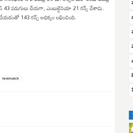
ూస్ 43 పరుగులు చేయగా, ఎంబుల్దెనియా 21 రన్స్ చేశాడు.
్ చేయడంతో 143 రన్స్ ఆధిక్యం లభించింది.
క
testmatch