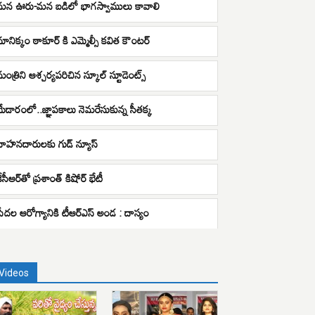
మన ఊరు-మన బడిలో భాగస్వాములు కావాలి
మానిక్కం ఠాకూర్ కి ఎమ్మెల్సీ కవిత కౌంటర్
మంత్రిని ఆశ్చర్యపరిచిన స్కూల్ స్టూడెంట్స్
మేడారంలో..జ్ఞాపకాలు నెమరేసుకున్న సీతక్క
వాహనదారులకు గుడ్ న్యూస్
ేసీఆర్‌‌తో ప్రశాంత్ కిషోర్ భేటీ
పేదల ఆరోగ్యానికి టీఆర్ఎస్ అండ : దాస్యం
Videos