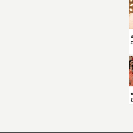
ఉ
వ
అ
వ