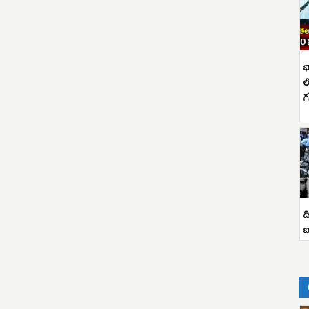
భ
ల
గ
ద
బ