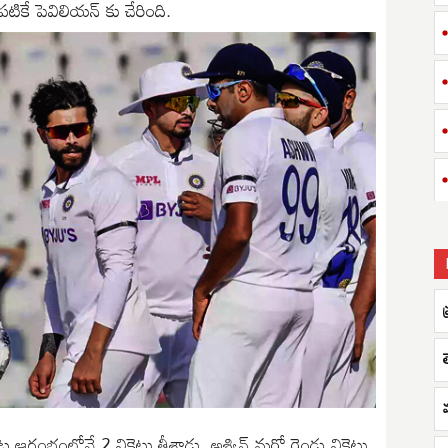
పటికే పెవిలియన్ కు చేరింది.
 ఆట ఆరంభంలోనే 2 వికెట్లు తీశాడు. అశ్విన్ మరో రెండు వికెట్లు