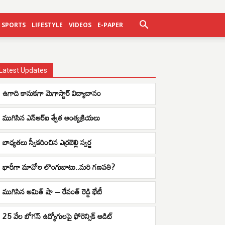
SPORTS
LIFESTYLE
VIDEOS
E-PAPER
Latest Updates
ఉగాది కానుకగా మెగాస్టార్ విద్యాదానం
ముగిసిన ఎన్ఆర్ఐ శ్వేత అంత్యక్రియలు
బాధ్యతలు స్వీకరించిన ఎర్రబెల్లి స్వర్ణ
భారీగా మావోల లొంగుబాటు..మరి గణపతి?
ముగిసిన అమిత్ షా – రేవంత్ రెడ్డి భేటీ
25 వేల బోగస్ ఉద్యోగులపై ఫోరెన్సిక్ ఆడిట్