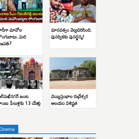
ారీగా మావోల
మానవత్వం వెల్లువిరిసింది.
ొంగుబాటు..మరి
పునర్వికకు పునర్జన్మ!
ణపతి?
ిల్‌సుఖ్‌నగర్ జంట
వెయ్యిస్తంభాల రుద్రేశ్వర
ాంబు పేలుళ్లకు 13 యేళ్లు
ఆలయం విశిష్టత
Cinema