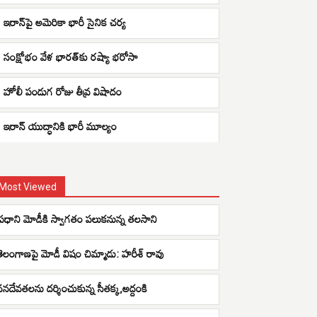
ఇరాన్‌పై అమెరికా భారీ సైనిక చర్య
సంక్షోభం వేళ భారత్‌కు రష్యా భరోసా
హోలీ పండుగ రోజు తీవ్ర విషాదం
ఇరాన్ యుద్ధానికి భారీ మూల్యం
Most Viewed
ప్రధాని మోడీకి స్వాగతం పలుకనున్న తలసాని
తెలంగాణపై మోడీ విషం చిమ్మాడు: హరీశ్ రావు
వనదేవతలను దర్శించుకున్న సీతక్క,అద్దంకి