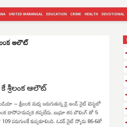
ANA
UNITED WARANGAL
EDUCATION
CRIME
HEALTH
DEVOTIONAL
్రీలంక ఆలౌట్
కే శ్రీలంక ఆలౌట్
ియా – శ్రీలంక మధ్య జరుగుతున్న డై అండ్ నైట్ టెస్టులో
శ్రీలంక దాసోహమవ్వక తప్పలేదు. బుమ్రా తన బౌలింగ్ తో 5
్ లో 109 పరుగులకే కుప్పకూలింది. ఓవర్ నైట్ స్కోరు 86-6తో