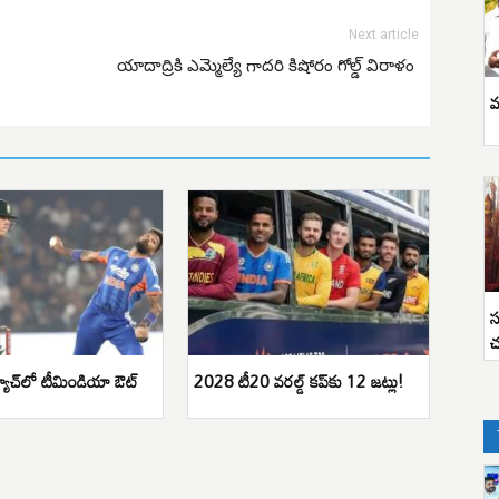
Next article
యాదాద్రికి ఎమ్మెల్యే గాదరి కిషోరం గోల్డ్ విరాళం
వ
స
చ
యాచ్‌లో టీమిండియా ఔట్
2028 టీ20 వరల్డ్ కప్‌కు 12 జట్లు!