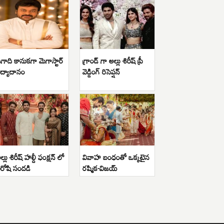
గాది కానుకగా మెగాస్టార్
గ్రాండ్ గా అల్లు శిరీష్ ప్రీ
ిద్యాదానం
వెడ్డింగ్ రిసెప్షన్
ల్లు శిరీష్ హల్దీ ఫంక్షన్ లో
వివాహ బంధంతో ఒక్కటైన
ిరోషి సందడి
రష్మిక-విజయ్