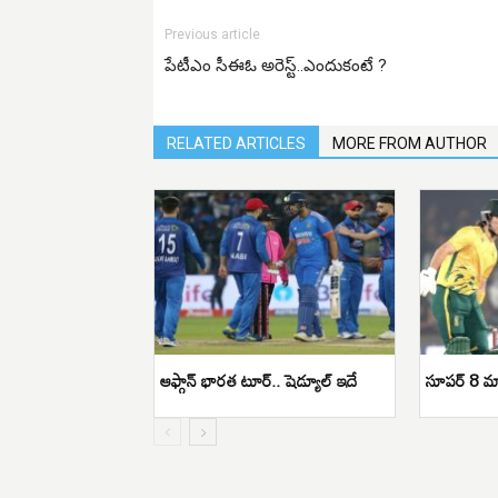
Previous article
పేటీఎం సీఈఓ అరెస్ట్..ఎందుకంటే ?
RELATED ARTICLES
MORE FROM AUTHOR
ఆఫ్గాన్‌ భారత టూర్‌.. షెడ్యూల్‌ ఇదే
సూపర్ 8 మ్