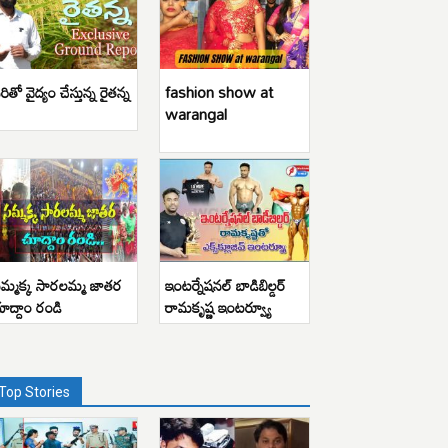
రితో వైద్యం చేస్తున్న రైతన్న
fashion show at
warangal
మ్మక్క సారలమ్మ జాతర
ఇంటర్నేషనల్ బాడిబిల్డర్
ూద్దాం రండి
రామకృష్ణ ఇంటర్వ్యూ
Top Stories