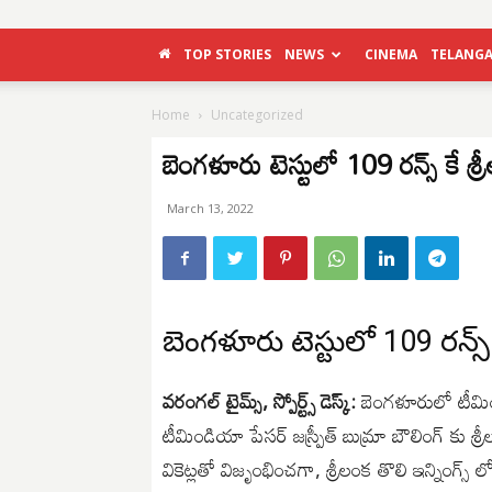
TOP STORIES
NEWS
CINEMA
TELANG
Home
Uncategorized
బెంగళూరు టెస్టులో 109 రన్స్ కే శ
March 13, 2022
బెంగళూరు టెస్టులో 109 రన్స్ 
వరంగల్ టైమ్స్, స్పోర్ట్స్ డెస్క్:
బెంగళూరులో టీమిండ
టీమిండియా పేసర్ జస్ప్రీత్ బుమ్రా బౌలింగ్ కు 
వికెట్లతో విజృంభించగా, శ్రీలంక తొలి ఇన్నింగ్స