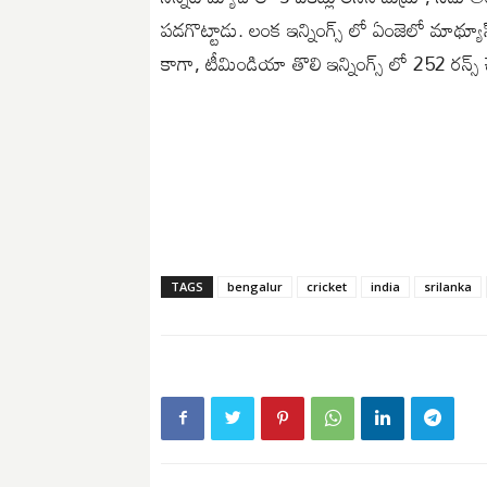
పడగొట్టాడు. లంక ఇన్నింగ్స్ లో ఏంజెలో మాథ్య
కాగా, టీమిండియా తొలి ఇన్నింగ్స్ లో 252 రన్స
TAGS
bengalur
cricket
india
srilanka