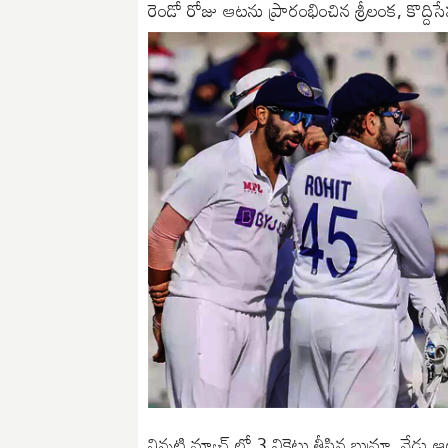
రెండో రోజు ఆటను ప్రారంభించిన శ్రీలంక, కొద్దిసే
నిన్నటి మ్యాచ్ లో 3 వికెట్లు తీసిన బుమ్రా, నేడు