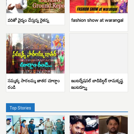
వరితో వైద్యం చేస్తున్న రైతన్న
fashion show at warangal
సమ్మక్క సారలమ్మ జాతర చూద్దాం
ఇంటర్నేషనల్ బాడిబిల్డర్ రామకృష్ణ
రండి
ఇంటర్వ్యూ
Top Stories