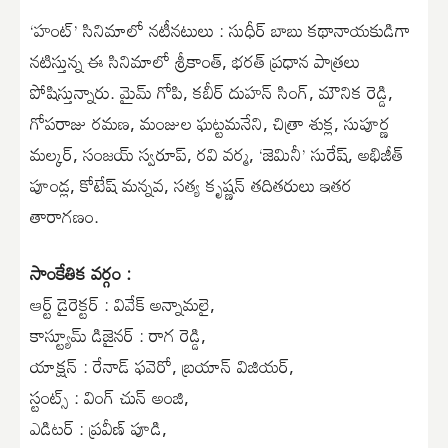
‘హంట్’ సినిమాలో నటీనటులు : సుధీర్ బాబు కథానాయకుడిగా
నటిస్తున్న ఈ సినిమాలో శ్రీకాంత్, భరత్ ప్రధాన పాత్రలు
పోషిస్తున్నారు. మైమ్ గోపి, కబీర్ దుహన్ సింగ్, మౌనిక రెడ్డి,
గోపరాజు రమణ, మంజుల ఘట్టమనేని, చిత్రా శుక్ల, సుపూర్ణ
మల్కర్, సంజయ్ స్వరూప్, రవి వర్మ, ‘జెమినీ’ సురేష్, అభిజీత్
పూండ్ల, కోటేష్ మన్నవ, సత్య కృష్ణన్ తదితరులు ఇతర
తారాగణం.
సాంకేతిక వర్గం :
ఆర్ట్ డైరెక్టర్ : వివేక్ అన్నామలై,
కాస్ట్యూమ్ డిజైనర్ : రాగ రెడ్డి,
యాక్షన్ : రేనాడ్ ఫవెరో, బ్రయాన్ విజియర్,
స్టంట్స్ : వింగ్ చున్ అంజి,
ఎడిటర్ : ప్రవీణ్ పూడి,