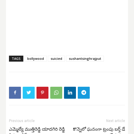
TAGS
bollywood
suicied
sushantsinghrajput
Previous article
Next article
ఎమ్మెల్యే ముత్తిరెడ్డి యాదగిరి రెడ్డి
కొన్నెలో ఘనంగా ట్రంపు బర్త్ డే