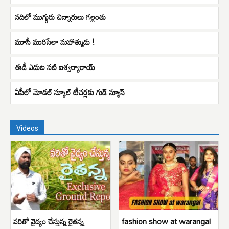
నదిలో ముగ్గురు చిన్నారులు గల్లంతు
మూసీ మురిసేలా మహాత్ముడు !
ఈడీ ఎదుట నటి ఐశ్వర్యారాయ్
ఏపీలో మోడల్ స్కూల్ టీచర్లకు గుడ్ న్యూస్
Videos
వరితో వైద్యం చేస్తున్న రైతన్న
fashion show at warangal