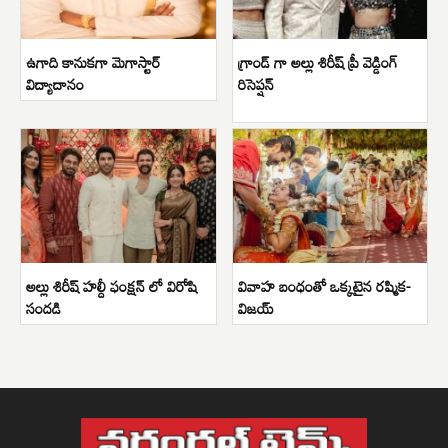
ఉగాది కానుకగా మెగాస్టార్
గ్రాండ్ గా అల్లు శిరీష్ ప్రీ వెడ్డింగ్
విద్యాదానం
రిసెప్షన్
అల్లు శిరీష్ హల్దీ ఫంక్షన్ లో విరోషి
వివాహ బంధంతో ఒక్కటైన రష్మిక-
సందడి
విజయ్