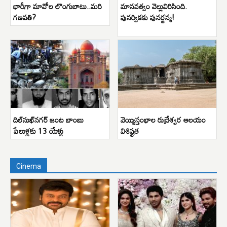
భారీగా మావోల లొంగుబాటు..మరి
మానవత్వం వెల్లువిరిసింది.
గణపతి?
పునర్వికకు పునర్జన్మ!
దిల్‌సుఖ్‌నగర్ జంట బాంబు
వెయ్యిస్తంభాల రుద్రేశ్వర ఆలయం
పేలుళ్లకు 13 యేళ్లు
విశిష్టత
Cinema