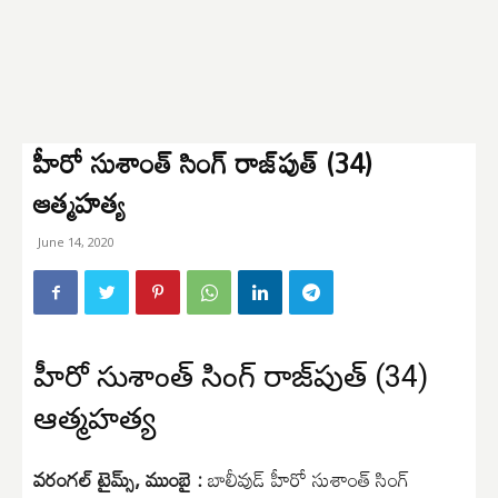
హీరో సుశాంత్‌ సింగ్‌ రాజ్‌పుత్‌ (34)
ఆత్మహత్య
June 14, 2020
హీరో సుశాంత్‌ సింగ్‌ రాజ్‌పుత్‌ (34)
ఆత్మహత్య
వరంగల్ టైమ్స్, ముంబై :
బాలీవుడ్‌ హీరో సుశాంత్‌ సింగ్‌