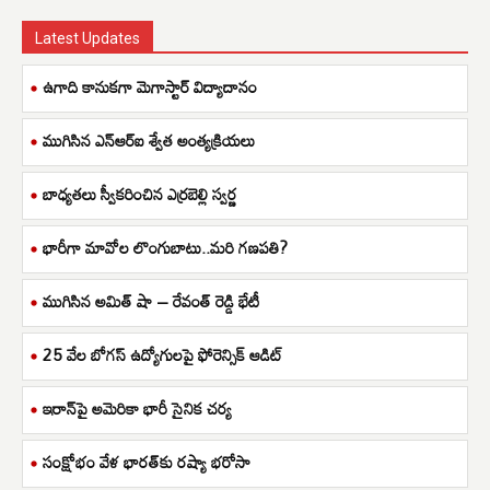
Latest Updates
ఉగాది కానుకగా మెగాస్టార్ విద్యాదానం
ముగిసిన ఎన్ఆర్ఐ శ్వేత అంత్యక్రియలు
బాధ్యతలు స్వీకరించిన ఎర్రబెల్లి స్వర్ణ
భారీగా మావోల లొంగుబాటు..మరి గణపతి?
ముగిసిన అమిత్ షా – రేవంత్ రెడ్డి భేటీ
25 వేల బోగస్ ఉద్యోగులపై ఫోరెన్సిక్ ఆడిట్
ఇరాన్‌పై అమెరికా భారీ సైనిక చర్య
సంక్షోభం వేళ భారత్‌కు రష్యా భరోసా