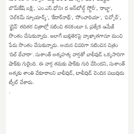
బొమ్‌కేష్‌ బక్షి’, ‘ఎం.ఎస్‌.ధోనిః ద అన్‌టోల్డ్‌ స్టోరీ’, ‘రాబ్టా’,
‘వెల్‌కమ్‌ న్యూయార్క్‌’, ‘కేదార్‌నాథ్‌’, ‘సోంచారియా’, ‘చిచ్చోర్‌’,
‘డ్రైవ్‌’ తదితర చిత్రాల్లో నటించి తనకంటూ ఓ ప్రత్యేక ఇమేజ్‌
సొంతం చేసుకున్నారు. అలాగే బుల్లితెరపై వ్యాఖ్యాతగానూ మంచి
పేరు సొంతం చేసుకున్నారు. ఆయన చివరిగా నటించిన చిత్రం
‘దిల్‌ బేచారా’. సుశాంత్‌ ఆత్మహత్య వార్తతో బాలీవుడ్‌ ఒక్కసారిగా
షాక్‌కు గురైంది. ఈ వార్త తమకు షాక్‌కు గురి చేసిందని, సుశాంత్‌
ఆత్మకు శాంతి చేకూరాలని బాలీవుడ్‌, టాలీవుడ్‌ చెందిన పలువురు
ట్వీట్‌ చేశారు.
.