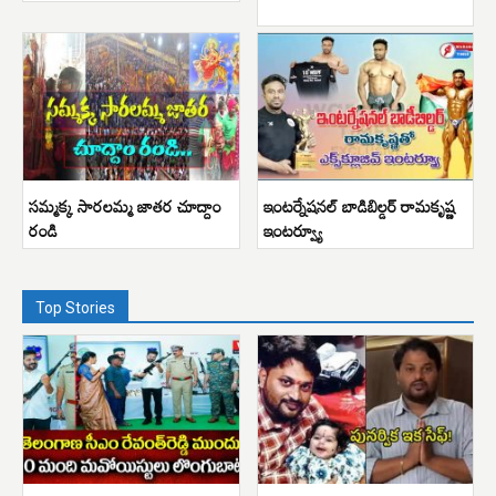
సమ్మక్క సారలమ్మ జాతర చూద్దాం
ఇంటర్నేషనల్ బాడిబిల్డర్ రామకృష్ణ
రండి
ఇంటర్వ్యూ
Top Stories