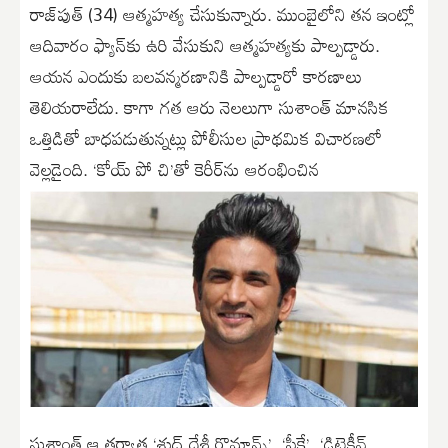
రాజ్‌పుత్‌ (34) ఆత్మహత్య చేసుకున్నారు. ముంబైలోని తన ఇంట్లో
ఆదివారం ఫ్యాన్‌కు ఉరి వేసుకుని ఆత్మహత్యకు పాల్పడ్డారు.
ఆయన ఎందుకు బలవన్మరణానికి పాల్పడ్డారో కారణాలు
తెలియరాలేదు. కాగా గత ఆరు నెలలుగా సుశాంత్‌ మానసిక
ఒత్తిడితో బాధపడుతున్నట్లు పోలీసుల ప్రాథమిక విచారణలో
వెల్లడైంది. ‘కోయ్‌ పో చి’తో కెరీర్‌ను ఆరంభించిన
సుశాంత్‌ ఆ తర్వాత ‘శుద్ధ్‌ దేశీ రొమాన్స్‌’, ‘పీకే’, ‘డిటెక్టీవ్‌