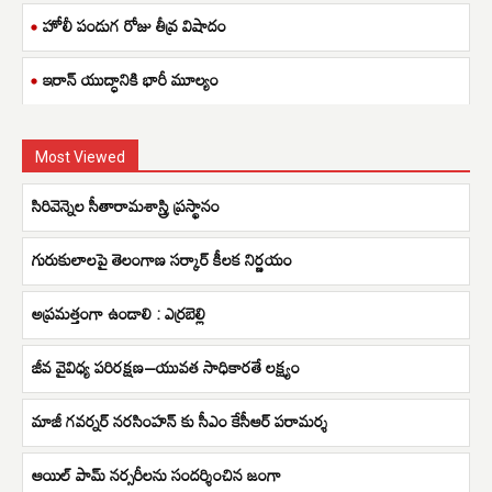
హోలీ పండుగ రోజు తీవ్ర విషాదం
ఇరాన్ యుద్ధానికి భారీ మూల్యం
Most Viewed
సిరివెన్నెల సీతారామశాస్త్రి ప్రస్థానం
గురుకులాలపై తెలంగాణ సర్కార్ కీలక నిర్ణయం
అప్రమత్తంగా ఉండాలి : ఎర్రబెల్లి
జీవ వైవిధ్య పరిరక్షణ–యువత సాధికారతే లక్ష్యం
మాజీ గవర్నర్ నరసింహన్ కు సీఎం కేసీఆర్ పరామర్శ
ఆయిల్ పామ్ నర్సరీలను సందర్శించిన జంగా