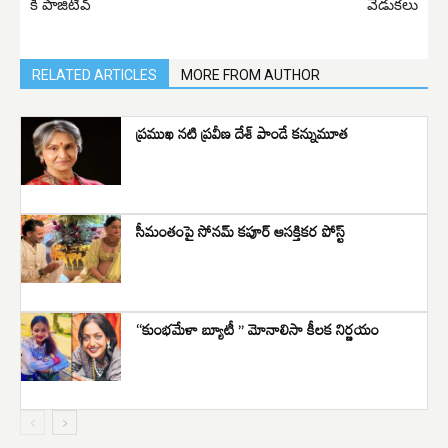
కి పాజిటివ్‌
వేడుకలు
RELATED ARTICLES
MORE FROM AUTHOR
ప్రముఖ నటి ప్రవీణ దేశ్ పాండే కన్నుమూత
సీమంతంపై సోనమ్ కపూర్ ఆసక్తికర పోస్ట్
“కుంభమేళా బ్యూటీ ” మోనాలిసా కీలక నిర్ణయం