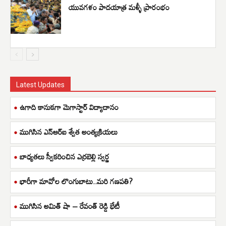
యువగళం పాదయాత్ర మళ్ళీ ప్రారంభం
Latest Updates
ఉగాది కానుకగా మెగాస్టార్ విద్యాదానం
ముగిసిన ఎన్ఆర్ఐ శ్వేత అంత్యక్రియలు
బాధ్యతలు స్వీకరించిన ఎర్రబెల్లి స్వర్ణ
భారీగా మావోల లొంగుబాటు..మరి గణపతి?
ముగిసిన అమిత్ షా – రేవంత్ రెడ్డి భేటీ