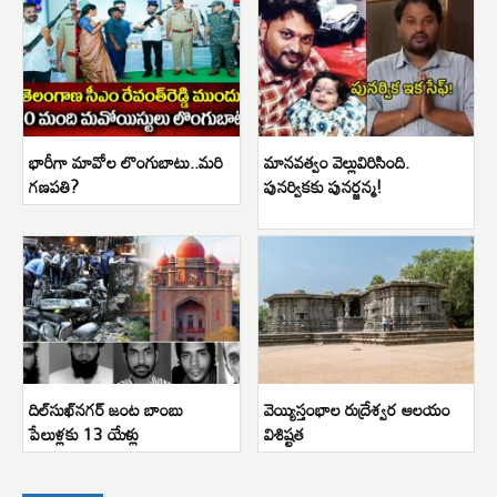
భారీగా మావోల లొంగుబాటు..మరి
మానవత్వం వెల్లువిరిసింది.
గణపతి?
పునర్వికకు పునర్జన్మ!
దిల్‌సుఖ్‌నగర్ జంట బాంబు
వెయ్యిస్తంభాల రుద్రేశ్వర ఆలయం
పేలుళ్లకు 13 యేళ్లు
విశిష్టత