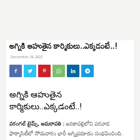
అగ్నికి ఆహుతైన కార్మికులు..ఎక్కడంటే..!
December 26, 2022
అగ్నికి ఆహుతైన
కార్మికులు..ఎక్కడంటే..!
వరంగల్ టైమ్స్, అమరావతి :
అనకాపల్లిలోని పరవాడ
ఫార్మాసిటీలో సోమవారం భారీ అగ్నిప్రమాదం సంభవించింది.