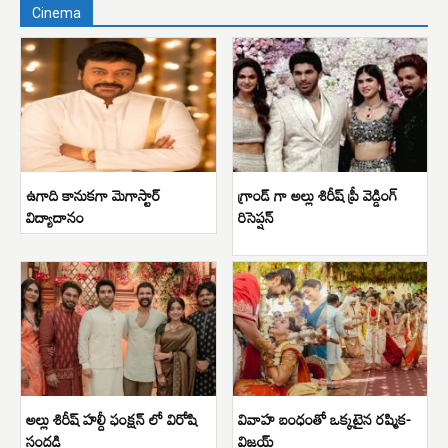
Cinema
ఉగాది కానుకగా మెగాస్టార్
గ్రాండ్ గా అల్లు శిరీష్ ప్రీ వెడ్డింగ్
విద్యాదానం
రిసెప్షన్
అల్లు శిరీష్ హల్దీ ఫంక్షన్ లో విరోషి
వివాహ బంధంతో ఒక్కటైన రష్మిక-
సందడి
విజయ్