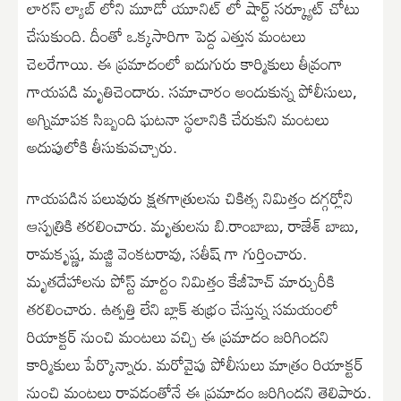
లారస్ ల్యాబ్ లోని మూడో యూనిట్ లో షార్ట్ సర్క్యూట్ చోటు
చేసుకుంది. దీంతో ఒక్కసారిగా పెద్ద ఎత్తున మంటలు
చెలరేగాయి. ఈ ప్రమాదంలో ఐదుగురు కార్మికులు తీవ్రంగా
గాయపడి మృతిచెందారు. సమాచారం అందుకున్న పోలీసులు,
అగ్నిమాపక సిబ్బంది ఘటనా స్థలానికి చేరుకుని మంటలు
అదుపులోకి తీసుకువచ్చారు.
గాయపడిన పలువురు క్షతగాత్రులను చికిత్స నిమిత్తం దగ్గర్లోని
ఆస్పత్రికి తరలించారు. మృతులను బి.రాంబాబు, రాజేశ్ బాబు,
రామకృష్ణ, మజ్జి వెంకటరావు, సతీష్ గా గుర్తించారు.
మృతదేహాలను పోస్ట్ మార్టం నిమిత్తం కేజీహెచ్ మార్చురీకి
తరలించారు. ఉత్పత్తి లేని బ్లాక్ శుభ్రం చేస్తున్న సమయంలో
రియాక్టర్ నుంచి మంటలు వచ్చి ఈ ప్రమాదం జరిగిందని
కార్మికులు పేర్కొన్నారు. మరోవైపు పోలీసులు మాత్రం రియాక్టర్
నుంచి మంటలు రావడంతోనే ఈ ప్రమాదం జరిగిందని తెలిపారు.