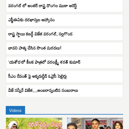
వరంగల్ లో అంతర్ రాష్ట్ర దొంగల ముఠా అరెస్ట్
ఎఫ్టీఈఏకు దరఖాస్తుల ఆహ్వానం
రాష్ట్ర స్థాయి కబడ్డీ విజేత వరంగల్, నల్లగొండ
బావని హత్య చేసిన సొంత మరదలు!
‘యశోద’లో కీలక పాత్రలో వరలక్ష్మీ శరత్ కుమార్
సీఎం రేవంత్ పై అక్బరుద్దీన్ ఓవైసీ సెటైర్లు
వీజే సన్నీనే విజేత…అంబరాన్నంటిన సంబురాలు
Videos