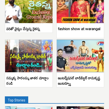
వరితో వైద్యం చేస్తున్న రైతన్న
fashion show at warangal
సమ్మక్క సారలమ్మ జాతర చూద్దాం
ఇంటర్నేషనల్ బాడిబిల్డర్ రామకృష్ణ
రండి
ఇంటర్వ్యూ
Top Stories