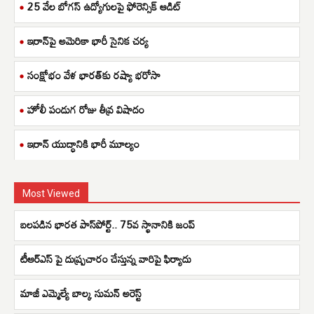
25 వేల బోగస్ ఉద్యోగులపై ఫోరెన్సిక్ ఆడిట్
ఇరాన్‌పై అమెరికా భారీ సైనిక చర్య
సంక్షోభం వేళ భారత్‌కు రష్యా భరోసా
హోలీ పండుగ రోజు తీవ్ర విషాదం
ఇరాన్ యుద్ధానికి భారీ మూల్యం
Most Viewed
బలపడిన భారత పాస్‌పోర్ట్.. 75వ స్థానానికి జంప్
టీఆర్ఎస్ పై దుష్ప్రచారం చేస్తున్న వారిపై ఫిర్యాదు
మాజీ ఎమ్మెల్యే బాల్క సుమన్ అరెస్ట్