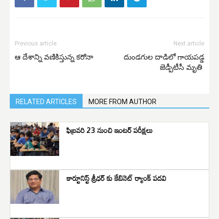
Previous article
Next article
ఆ దేశాన్ని వణికిస్తున్న కరోనా
దుండగుల దాడిలో గాయపడ్డ
జెడ్పీటీసీ మృతి
RELATED ARTICLES
MORE FROM AUTHOR
ఫిబ్రవరి 23 నుంచి ఇంటర్ పరీక్షలు
కార్టూనిస్ట్ శ్రీధర్ కు కేబినెట్ ర్యాంక్ పదవి