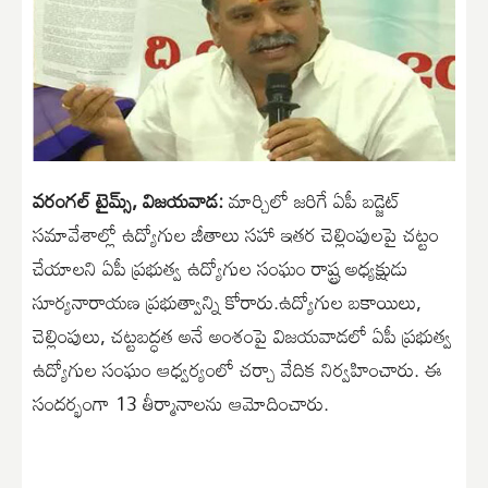
వరంగల్ టైమ్స్, విజయవాడ:
మార్చిలో జరిగే ఏపీ బడ్జెట్‌
సమావేశాల్లో ఉద్యోగుల జీతాలు సహా ఇతర చెల్లింపులపై చట్టం
చేయాలని ఏపీ ప్రభుత్వ ఉద్యోగుల సంఘం రాష్ట్ర అధ్యక్షుడు
సూర్యనారాయణ ప్రభుత్వాన్ని కోరారు.ఉద్యోగుల బకాయిలు,
చెల్లింపులు, చట్టబద్ధత అనే అంశంపై విజయవాడలో ఏపీ ప్రభుత్వ
ఉద్యోగుల సంఘం ఆధ్వర్యంలో చర్చా వేదిక నిర్వహించారు. ఈ
సందర్భంగా 13 తీర్మానాలను ఆమోదించారు.