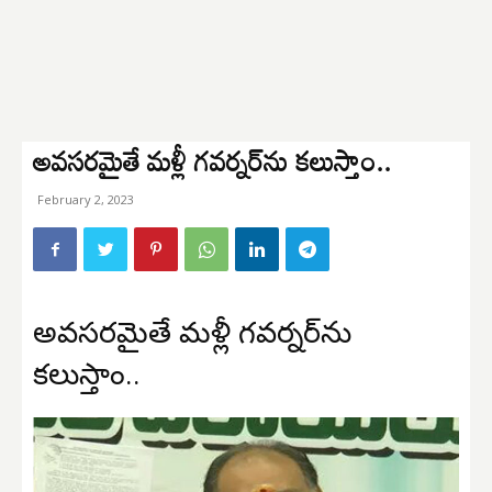
అవసరమైతే మళ్లీ గవర్నర్‌ను కలుస్తాం..
February 2, 2023
అవసరమైతే మళ్లీ గవర్నర్‌ను
కలుస్తాం..