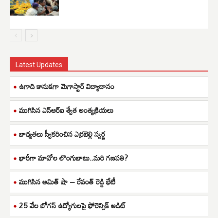
Latest Updates
ఉగాది కానుకగా మెగాస్టార్ విద్యాదానం
ముగిసిన ఎన్ఆర్ఐ శ్వేత అంత్యక్రియలు
బాధ్యతలు స్వీకరించిన ఎర్రబెల్లి స్వర్ణ
భారీగా మావోల లొంగుబాటు..మరి గణపతి?
ముగిసిన అమిత్ షా – రేవంత్ రెడ్డి భేటీ
25 వేల బోగస్ ఉద్యోగులపై ఫోరెన్సిక్ ఆడిట్