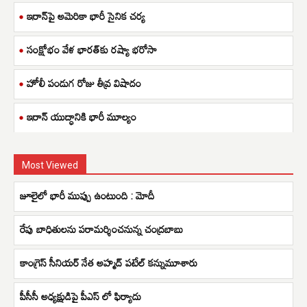
ఇరాన్‌పై అమెరికా భారీ సైనిక చర్య
సంక్షోభం వేళ భారత్‌కు రష్యా భరోసా
హోలీ పండుగ రోజు తీవ్ర విషాదం
ఇరాన్ యుద్ధానికి భారీ మూల్యం
Most Viewed
జూలైలో భారీ ముప్పు ఉంటుంది : మోదీ
రేపు బాధితులను పరామర్శించనున్న చంద్రబాబు
కాంగ్రెస్‌ సీనియర్‌ నేత‌ అహ్మద్‌ పటేల్‌ కన్నుమూశారు
పీసీసీ అధ్యక్షుడిపై పీఎస్ లో ఫిర్యాదు