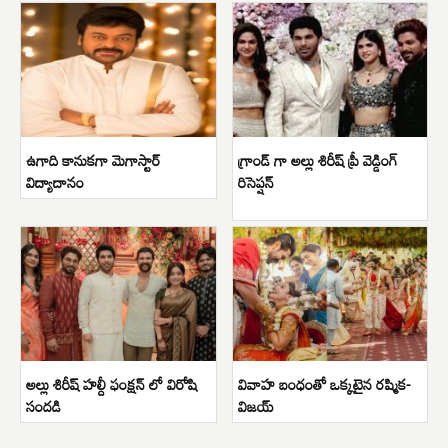
ఉగాది కానుకగా మెగాస్టార్
గ్రాండ్ గా అల్లు శిరీష్ ప్రీ వెడ్డింగ్
విద్యాదానం
రిసెప్షన్
అల్లు శిరీష్ హల్దీ ఫంక్షన్ లో విరోషి
వివాహ బంధంతో ఒక్కటైన రష్మిక-
సందడి
విజయ్