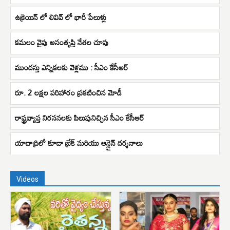
ఉక్రెయిన్ లో లివివ్ లో భారీ పేలుళ్లు
కమలం వైపు అసంతృప్తి నేతల చూపు
ముందస్తు ఎన్నికలకు వెళ్లము : సీఎం కేసీఆర్
రూ. 2 లక్షల పరిహారం ప్రకటించిన మోడీ
రాష్ట్రవ్యాప్త నిరసనలకు పిలుపునిచ్చిన సీఎం కేసీఆర్
యాదాద్రిలో కూడా బ్రేక్ మరియు ఆన్లైన్ దర్శనాలు
Videos