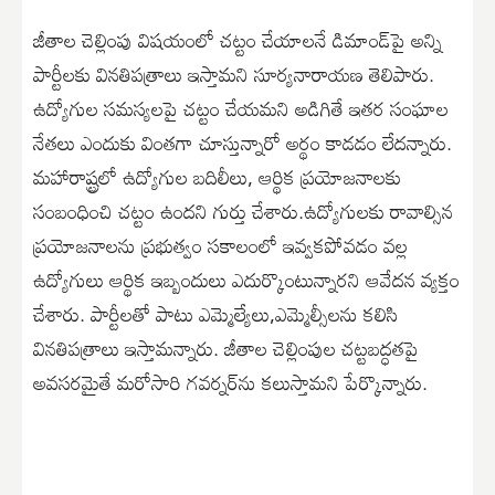
జీతాల చెల్లింపు విషయంలో చట్టం చేయాలనే డిమాండ్‌పై అన్ని
పార్టీలకు వినతిపత్రాలు ఇస్తామని సూర్యనారాయణ తెలిపారు.
ఉద్యోగుల సమస్యలపై చట్టం చేయమని అడిగితే ఇతర సంఘాల
నేతలు ఎందుకు వింతగా చూస్తున్నారో అర్థం కాడడం లేదన్నారు.
మహారాష్ట్రలో ఉద్యోగుల బదిలీలు, ఆర్థిక ప్రయోజనాలకు
సంబంధించి చట్టం ఉందని గుర్తు చేశారు.ఉద్యోగులకు రావాల్సిన
ప్రయోజనాలను ప్రభుత్వం సకాలంలో ఇవ్వకపోవడం వల్ల
ఉద్యోగులు ఆర్థిక ఇబ్బందులు ఎదుర్కొంటున్నారని ఆవేదన వ్యక్తం
చేశారు. పార్టీలతో పాటు ఎమ్మెల్యేలు,ఎమ్మెల్సీలను కలిసి
వినతిపత్రాలు ఇస్తామన్నారు. జీతాల చెల్లింపుల చట్టబద్ధతపై
అవసరమైతే మరోసారి గవర్నర్‌ను కలుస్తామని పేర్కొన్నారు.