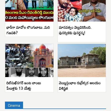
భారీగా మావోల లొంగుబాటు..మరి
మానవత్వం వెల్లువిరిసింది.
గణపతి?
పునర్వికకు పునర్జన్మ!
దిల్‌సుఖ్‌నగర్ జంట బాంబు
వెయ్యిస్తంభాల రుద్రేశ్వర ఆలయం
పేలుళ్లకు 13 యేళ్లు
విశిష్టత
Cinema