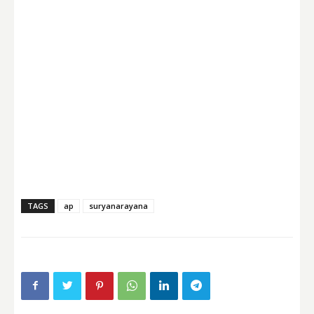
TAGS
ap
suryanarayana