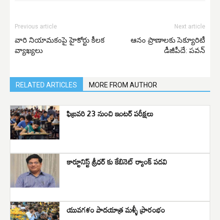
Previous article
Next article
వారి నియామకంపై హైకోర్టు కీలక
ఆనం ప్రాణాలకు సెక్యూరిటీ
వ్యాఖ్యలు
డీజీపీదే: పవన్‌
RELATED ARTICLES
MORE FROM AUTHOR
ఫిబ్రవరి 23 నుంచి ఇంటర్ పరీక్షలు
కార్టూనిస్ట్ శ్రీధర్ కు కేబినెట్ ర్యాంక్ పదవి
యువగళం పాదయాత్ర మళ్ళీ ప్రారంభం