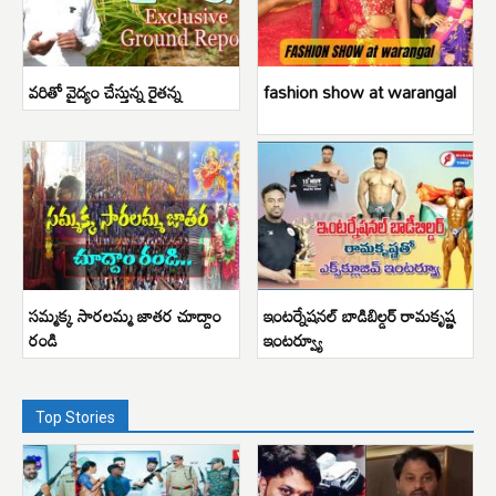
వరితో వైద్యం చేస్తున్న రైతన్న
fashion show at warangal
సమ్మక్క సారలమ్మ జాతర చూద్దాం
ఇంటర్నేషనల్ బాడిబిల్డర్ రామకృష్ణ
రండి
ఇంటర్వ్యూ
Top Stories