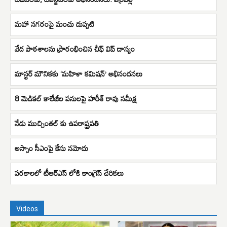
మహా నగరంపై మంచు దుప్పటి
వేద పాఠశాలను ప్రారంభించిన చీఫ్ విప్ దాస్యం
మాస్టర్‌ మౌనికకు ‘మహిళా కమిషన్’ అభినందనలు
8 మెడికల్ కాలేజీల పనులపై హరీశ్ రావు సమీక్ష
నేడు ముచ్చింతల్ కు ఉపరాష్ట్రపతి
అస్సాం సీఎంపై కేసు నమోదు
పరకాలలో టీఆర్ఎస్ లోకి కాంగ్రెస్ చేరికలు
Videos