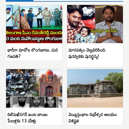
భారీగా మావోల లొంగుబాటు..మరి
మానవత్వం వెల్లువిరిసింది.
గణపతి?
పునర్వికకు పునర్జన్మ!
దిల్‌సుఖ్‌నగర్ జంట బాంబు
వెయ్యిస్తంభాల రుద్రేశ్వర ఆలయం
పేలుళ్లకు 13 యేళ్లు
విశిష్టత