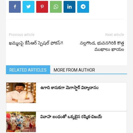
Previous article
Next article
ఖమ్మంపై కేసీఆర్ స్పెషల్ ఫోకస్!!
నల్లగొండ, భువనగిరికి కొత్త
ముఖాలు ఖాయం
RELATED ARTICLES
MORE FROM AUTHOR
ఉగాది కానుకగా మెగాస్టార్ విద్యాదానం
వివాహ బంధంతో ఒక్కటైన రష్మిక-విజయ్