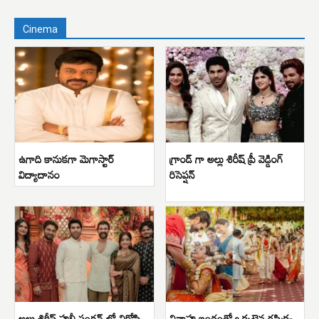
Cinema
ఉగాది కానుకగా మెగాస్టార్
గ్రాండ్ గా అల్లు శిరీష్ ప్రీ వెడ్డింగ్
విద్యాదానం
రిసెప్షన్
అల్లు శిరీష్ హల్దీ ఫంక్షన్ లో విరోషి
వివాహ బంధంతో ఒక్కటైన రష్మిక-