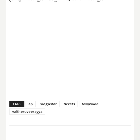
TAGS
ap
megastar
tickets
tollywood
valtheruveerayya