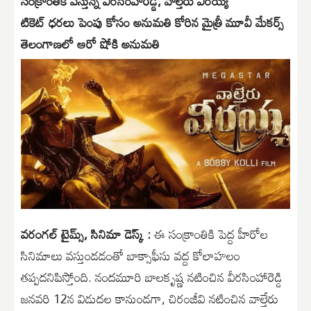
సంక్రాంతికి వస్తున్న వీరసింహారెడ్డి, వాల్తేరు వీరయ్య
టికెట్ ధరలు పెంపు కోసం అనుమతి కోరిన మైత్రీ మూవీ మేకర్స్
తెలంగాణలో ఆరో షోకి అనుమతి
వరంగల్ టైమ్స్, సినిమా డెస్క్ :
ఈ సంక్రాంతికి పెద్ద హీరోల
సినిమాలు వస్తుండడంతో బాక్సాఫీసు వద్ద కోలాహలం
తప్పదనిపిస్తోంది. నందమూరి బాలకృష్ణ నటించిన వీరసింహారెడ్డి
జనవరి 12న విడుదల కానుండగా, చిరంజీవి నటించిన వాల్తేరు