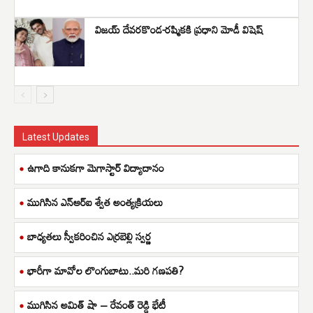
విజయ్ దేవరకొండ-రష్మికకి ప్రధాని మోడీ విషెష్
Latest Updates
ఉగాది కానుకగా మెగాస్టార్ విద్యాదానం
ముగిసిన ఎన్ఆర్ఐ శ్వేత అంత్యక్రియలు
బాధ్యతలు స్వీకరించిన ఎర్రబెల్లి స్వర్ణ
భారీగా మావోల లొంగుబాటు..మరి గణపతి?
ముగిసిన అమిత్ షా – రేవంత్ రెడ్డి భేటీ