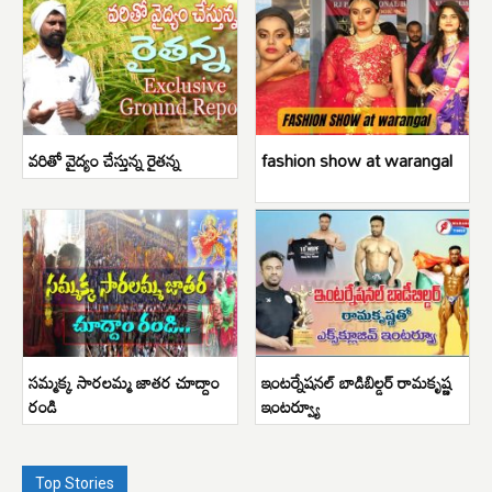
వరితో వైద్యం చేస్తున్న రైతన్న
fashion show at warangal
సమ్మక్క సారలమ్మ జాతర చూద్దాం
ఇంటర్నేషనల్ బాడిబిల్డర్ రామకృష్ణ
రండి
ఇంటర్వ్యూ
Top Stories