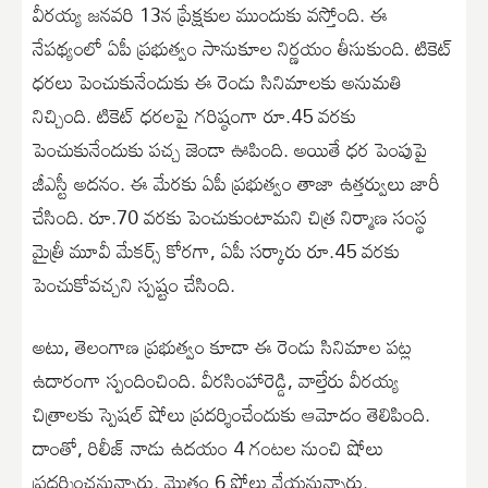
వీరయ్య జనవరి 13న ప్రేక్షకుల ముందుకు వస్తోంది. ఈ
నేపథ్యంలో ఏపీ ప్రభుత్వం సానుకూల నిర్ణయం తీసుకుంది. టికెట్
ధరలు పెంచుకునేందుకు ఈ రెండు సినిమాలకు అనుమతి
నిచ్చింది. టికెట్ ధరలపై గరిష్ఠంగా రూ.45 వరకు
పెంచుకునేందుకు పచ్చ జెండా ఊపింది. అయితే ధర పెంపుపై
జీఎస్టీ అదనం. ఈ మేరకు ఏపీ ప్రభుత్వం తాజా ఉత్తర్వులు జారీ
చేసింది. రూ.70 వరకు పెంచుకుంటామని చిత్ర నిర్మాణ సంస్థ
మైత్రీ మూవీ మేకర్స్ కోరగా, ఏపీ సర్కారు రూ.45 వరకు
పెంచుకోవచ్చని స్పష్టం చేసింది.
అటు, తెలంగాణ ప్రభుత్వం కూడా ఈ రెండు సినిమాల పట్ల
ఉదారంగా స్పందించింది. వీరసింహారెడ్డి, వాల్తేరు వీరయ్య
చిత్రాలకు స్పెషల్ షోలు ప్రదర్శించేందుకు ఆమోదం తెలిపింది.
దాంతో, రిలీజ్ నాడు ఉదయం 4 గంటల నుంచి షోలు
ప్రదర్శించనున్నారు. మొత్తం 6 షోలు వేయనున్నారు.