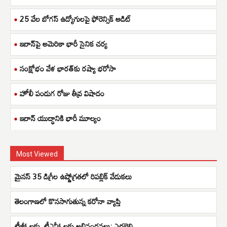
25 వేల బోగస్ ఉద్యోగులపై ఫోరెన్సిక్ ఆడిట్
ఇరాన్‌పై అమెరికా భారీ సైనిక చర్య
సంక్షోభం వేళ భారత్‌కు రష్యా భరోసా
హోలీ పండుగ రోజు తీవ్ర విషాదం
ఇరాన్ యుద్ధానికి భారీ మూల్యం
Most Viewed
మైనస్ 35 డిగ్రీల ఉష్ణోగ్రతలో రిపబ్లిక్ వేడుకలు
తెలంగాణలో కొనసాగుతున్న కరోనా వ్యాప్తి
టీజీఓలకు, టీఎన్జీఓలకు అభినందనలు: ఎర్రబెల్లి