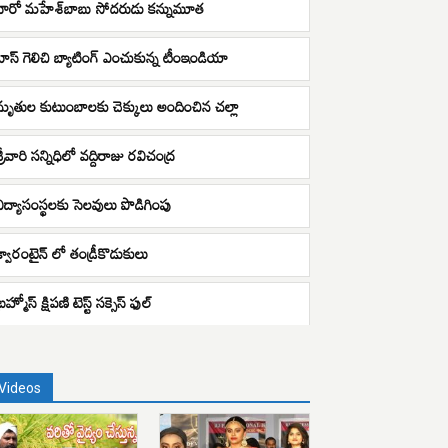
హీరో మహేశ్‌బాబు సోదరుడు కన్నుమూత
టాస్ గెలిచి బ్యాటింగ్ ఎంచుకున్న టీంఇండియా
మృతుల కుటుంబాలకు చెక్కులు అందించిన చల్లా
్రీవారి సన్నిధిలో వద్దిరాజు రవిచంద్ర
విద్యాసంస్థలకు సెలవులు పొడిగింపు
క్వారంటైన్ లో తండ్రీకొడుకులు
్రహ్మోస్ క్షిపణి టెస్ట్ సక్సెస్ ఫుల్
Videos