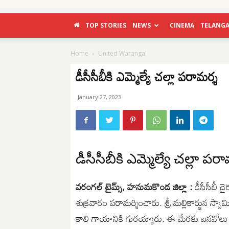
TOP STORIES
NEWS
CINEMA
TELANG
Home
United Warangal
డీసీసీబీకి ఎమ్మెల్యే చల్లా పరామర్శ
January 27, 2023
డీసీసీబీకి ఎమ్మెల్యే చల్లా పర
వరంగల్ టైమ్స్, హనుమకొండ జిల్లా :
డీసీసీబీ చైర
శుక్రవారం పరామర్శించారు. శ్రీ మల్లికార్జున స్వామ
కాలి గాయానికి గురయ్యారు. ఈ మేరకు ఐనవోలు లోన