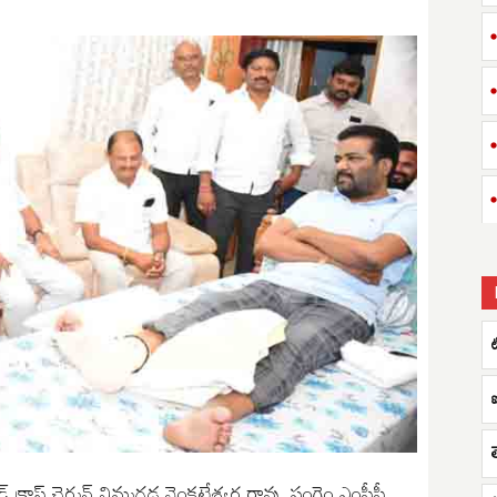
 క్రాస్ చైర్మన్ నిమ్మగడ్డ వెంకటేశ్వర రావు, సంగెం ఎంపీపీ