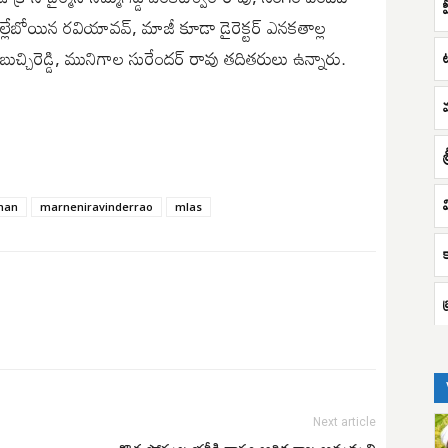
ల్లేబోయిన రవియావవ్, మాజీ కూడా డైరెక్టర్ ఎనకతాల్ల
ుచ్చిరెడ్డి, మునిగాల సురేందర్ రావు తదితరులు ఉన్నారు.
శ
man
marneniravinderrao
mlas
బ
Next article