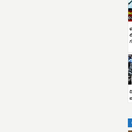
భ
ల
గ
ద
బ