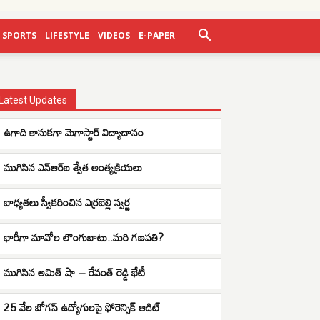
SPORTS
LIFESTYLE
VIDEOS
E-PAPER
Latest Updates
ఉగాది కానుకగా మెగాస్టార్ విద్యాదానం
ముగిసిన ఎన్ఆర్ఐ శ్వేత అంత్యక్రియలు
బాధ్యతలు స్వీకరించిన ఎర్రబెల్లి స్వర్ణ
భారీగా మావోల లొంగుబాటు..మరి గణపతి?
ముగిసిన అమిత్ షా – రేవంత్ రెడ్డి భేటీ
25 వేల బోగస్ ఉద్యోగులపై ఫోరెన్సిక్ ఆడిట్