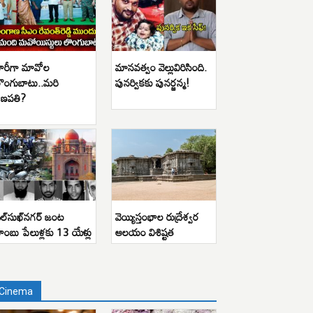
ారీగా మావోల
మానవత్వం వెల్లువిరిసింది.
ొంగుబాటు..మరి
పునర్వికకు పునర్జన్మ!
ణపతి?
ిల్‌సుఖ్‌నగర్ జంట
వెయ్యిస్తంభాల రుద్రేశ్వర
ాంబు పేలుళ్లకు 13 యేళ్లు
ఆలయం విశిష్టత
Cinema