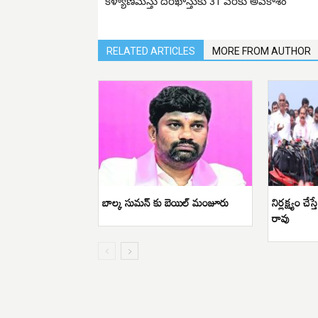
కళ్యాణమస్తు దరఖాస్తుకు 31 వరకు అవకాశం
RELATED ARTICLES
MORE FROM AUTHOR
బాల్క సుమన్ కు బెయిల్ మంజూరు
నిర్లక్ష్యం చే
రావు