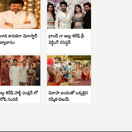
గాది కానుకగా మెగాస్టార్
గ్రాండ్ గా అల్లు శిరీష్ ప్రీ
ిద్యాదానం
వెడ్డింగ్ రిసెప్షన్
ల్లు శిరీష్ హల్దీ ఫంక్షన్ లో
వివాహ బంధంతో ఒక్కటైన
ిరోషి సందడి
రష్మిక-విజయ్