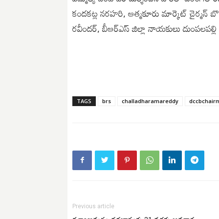
కందకట్ల నరహరి, ఆత్మకూరు మార్కెట్ చైర్మన్ బొ
రవీందర్, బీఆర్ఎస్ జిల్లా నాయకులు దుంపలపల్లి బ
TAGS
brs
challadharamareddy
dccbchair
Previous article