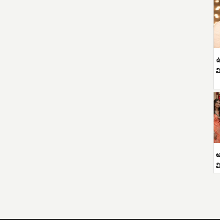
ఉ
వ
అ
వ