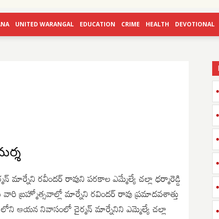
ANA
UNITED WARANGAL
EDUCATION
CRIME
HEALTH
DEVOTIONAL
ామర్శ
్మన్ మార్నేని రవీందర్ రావుని పరకాల ఎమ్మేల్యే చల్లా ధర్మారెడ్డి
ి వారి బ్రహ్మోత్సవాల్లో మార్నేని రవిందర్ రావు ప్రమాదవశాత్తు
ి ఆయన నివాసంలో చైర్మన్ మార్నేనిని ఎమ్మెల్యే చల్లా