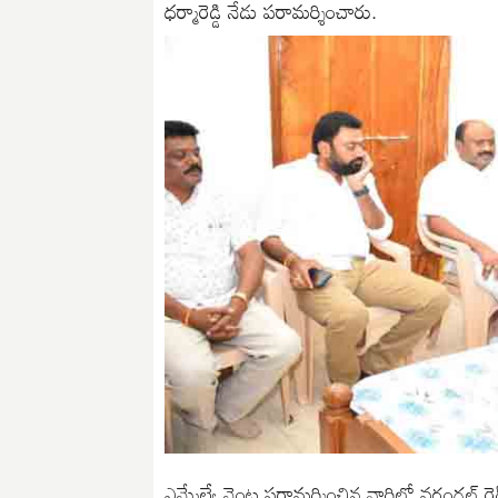
ధర్మారెడ్డి నేడు పరామర్శించారు.
ఎమ్మేల్యే వెంట పరామర్శించిన వారిలో వరంగల్ రెడ్