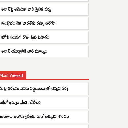
ఇరాన్‌పై అమెరికా భారీ సైనిక చర్య
సంక్షోభం వేళ భారత్‌కు రష్యా భరోసా
హోలీ పండుగ రోజు తీవ్ర విషాదం
ఇరాన్ యుద్ధానికి భారీ మూల్యం
Most Viewed
టికెట్ల ధరలను ఎవరు నిర్ణయించాలో చెప్పిన వర్మ
ఐటీలో ఖమ్మం మేటి : కేటీఆర్
తెలంగాణ అంగన్వాడీలకు మరో అరుదైన గౌరవం