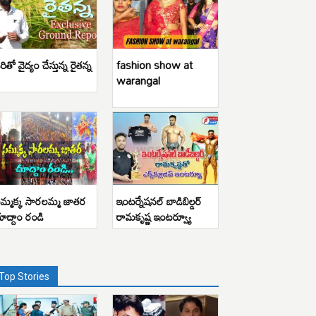
రితో వైద్యం చేస్తున్న రైతన్న
fashion show at
warangal
మ్మక్క సారలమ్మ జాతర
ఇంటర్నేషనల్ బాడిబిల్డర్
ూద్దాం రండి
రామకృష్ణ ఇంటర్వ్యూ
Top Stories