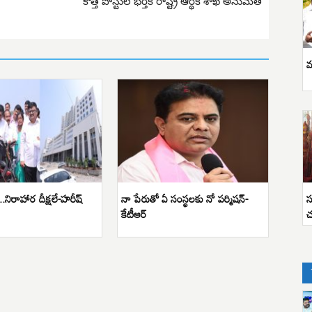
కొత్త పోస్టుల భర్తీకి రాష్ట్ర ఆర్థిక శాఖ అనుమతి
వ
స
స్తే..నిరాహార దీక్షలే-హరీష్
నా పేరుతో ఏ సంస్థలకు నో పర్మిషన్-
చ
కేటీఆర్