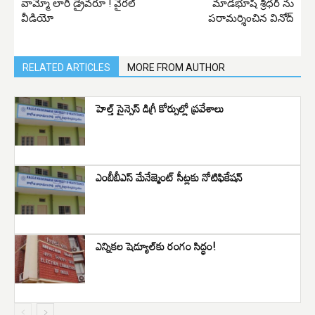
వామ్మో లారీ డ్రైవరూ ! వైరల్
మాడభూషి శ్రీధర్ ను
వీడియో
పరామర్శించిన వినోద్
RELATED ARTICLES
MORE FROM AUTHOR
హెల్త్ సైన్సెస్ డిగ్రీ కోర్సుల్లో ప్రవేశాలు
ఎంబీబీఎస్ మేనేజ్మెంట్ సీట్లకు నోటిఫికేషన్
ఎన్నికల షెడ్యూల్‌కు రంగం సిద్ధం!