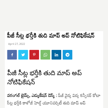
పీజీ సీట్ల భర్తీకి తుది మాప్ అప్ నోటిఫికేషన్
April 27, 2022
పీజీ సీట్ల భర్తీకి తుది మాప్ అప్
నోటిఫికేషన్
వరంగల్ టైమ్స్, ఎడ్యుకేషన్ డెస్క్ :
పీజీ వైద్య విద్య కన్వీనర్ కోటా
సీట్ల భర్తీకి కాళోజీ హెల్త్ యూనివర్సిటీ తుది మాప్ అప్