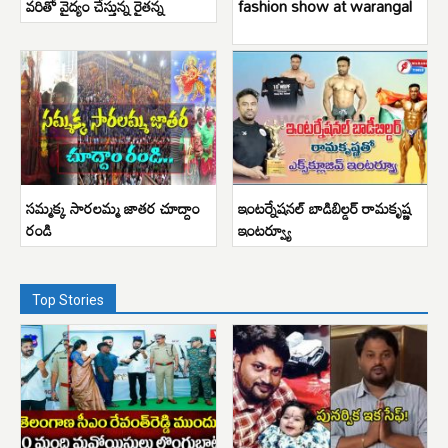
వరితో వైద్యం చేస్తున్న రైతన్న
fashion show at warangal
సమ్మక్క సారలమ్మ జాతర చూద్దాం
ఇంటర్నేషనల్ బాడిబిల్డర్ రామకృష్ణ
రండి
ఇంటర్వ్యూ
Top Stories