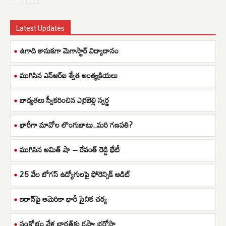
Latest Updates
ఉగాది కానుకగా మెగాస్టార్ విద్యాదానం
ముగిసిన ఎన్ఆర్ఐ శ్వేత అంత్యక్రియలు
బాధ్యతలు స్వీకరించిన ఎర్రబెల్లి స్వర్ణ
భారీగా మావోల లొంగుబాటు..మరి గణపతి?
ముగిసిన అమిత్ షా – రేవంత్ రెడ్డి భేటీ
25 వేల బోగస్ ఉద్యోగులపై ఫోరెన్సిక్ ఆడిట్
ఇరాన్‌పై అమెరికా భారీ సైనిక చర్య
సంక్షోభం వేళ భారత్‌కు రష్యా భరోసా