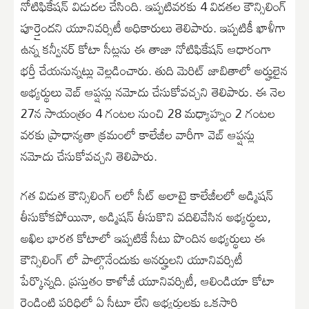
నోటిఫికేషన్ విడుదల చేసింది. ఇప్పటివరకు 4 విడతల కౌన్సిలింగ్
పూర్తైందని యూనివర్సిటీ అధికారులు తెలిపారు. ఇప్పటికీ ఖాళీగా
ఉన్న కన్వీనర్ కోటా సీట్లను ఈ తాజా నోటిఫికేషన్ ఆధారంగా
భర్తీ చేయనున్నట్లు వెల్లడించారు. తుది మెరిట్ జాబితాలో అర్హులైన
అభ్యర్థులు వెబ్ ఆప్షన్లు నమోదు చేసుకోవచ్చని తెలిపారు. ఈ నెల
27న సాయంత్రం 4 గంటల నుంచి 28 మధ్యాహ్నం 2 గంటల
వరకు ప్రాధాన్యతా క్రమంలో కాలేజీల వారీగా వెబ్ ఆప్షన్లు
నమోదు చేసుకోవచ్చని తెలిపారు.
గత విడుత కౌన్సిలింగ్ లలో సీట్ అలాటై కాలేజీలలో అడ్మిషన్
తీసుకోకపోయినా, అడ్మిషన్ తీసుకొని వదిలివేసిన అభ్యర్థులు,
అఖిల భారత కోటాలో ఇప్పటికే సీటు పొందిన అభ్యర్థులు ఈ
కౌన్సిలింగ్ లో పాల్గొనేందుకు అనర్హులని యూనివర్సిటీ
పేర్కొన్నది. ప్రస్తుతం కాళోజీ యూనివర్సిటీ, ఆలిండియా కోటా
రెండింటి పరిధిలో ఏ సీటూ లేని అభ్యర్థులకు ఒకసారి