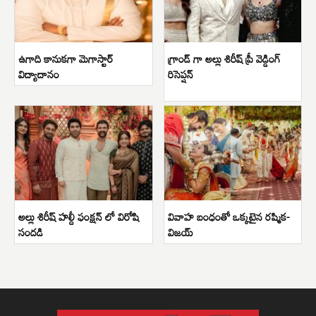
ఉగాది కానుకగా మెగాస్టార్
గ్రాండ్ గా అల్లు శిరీష్ ప్రీ వెడ్డింగ్
విద్యాదానం
రిసెప్షన్
అల్లు శిరీష్ హల్దీ ఫంక్షన్ లో విరోషి
వివాహ బంధంతో ఒక్కటైన రష్మిక-
సందడి
విజయ్