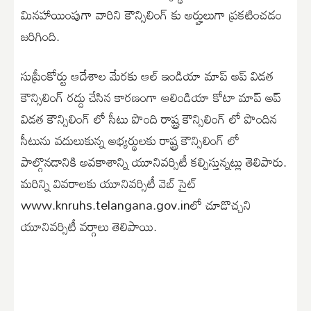
మినహాయింపుగా వారిని కౌన్సిలింగ్ కు అర్హులుగా ప్రకటించడం
జరిగింది.
సుప్రీంకోర్టు ఆదేశాల మేరకు ఆల్ ఇండియా మాప్ అప్ విడత
కౌన్సిలింగ్ రద్దు చేసిన కారణంగా ఆలిండియా కోటా మాప్ అప్
విడత కౌన్సిలింగ్ లో సీటు పొంది రాష్ట్ర కౌన్సిలింగ్ లో పొందిన
సీటును వదులుకున్న అభ్యర్థులకు రాష్ట్ర కౌన్సిలింగ్ లో
పాల్గొనడానికి అవకాశాన్ని యూనివర్సిటీ కల్పిస్తున్నట్లు తెలిపారు.
మరిన్ని వివరాలకు యూనివర్సిటీ వెబ్ సైట్
www.knruhs.telangana.gov.inలో చూడొచ్చని
యూనివర్సిటీ వర్గాలు తెలిపాయి.