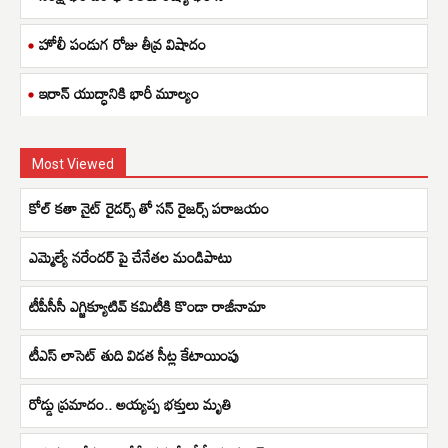
హోలీ పండుగ రోజు తీవ్ర విషాదం
ఇరాన్ యుద్ధానికి భారీ మూల్యం
Most Viewed
కోల్ కతా నైట్ రైడర్స్ తో సన్ రైజర్స్ పరాజయం
ఎమ్మెల్యే నరేందర్ పై చేనేతల మండిపాటు
టీపీసీసీ ఎగ్జిక్యూటివ్ కమిటీకి కొండా రాజీనామా
టీఎస్ లాసెట్ తుది విడత సీట్ల కేటాయింపు
రోడ్డు ప్రమాదం.. అయ్యప్ప భక్తులు మృతి