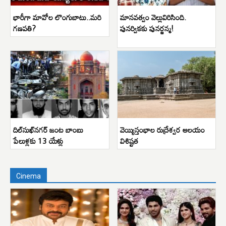
భారీగా మావోల లొంగుబాటు..మరి
మానవత్వం వెల్లువిరిసింది.
గణపతి?
పునర్వికకు పునర్జన్మ!
దిల్‌సుఖ్‌నగర్ జంట బాంబు
వెయ్యిస్తంభాల రుద్రేశ్వర ఆలయం
పేలుళ్లకు 13 యేళ్లు
విశిష్టత
Cinema