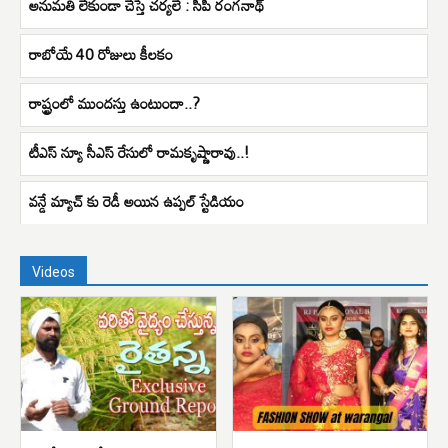
అనుమతి లేకుండా చేస్తే చర్యలే : సీపీ రంగనాథ్
రాబోయే 40 రోజులు కీలకం
రాష్ట్రంలో ముందస్తు ఉంటుందా..?
టీఎస్ న్యూ సీఎస్ రేసులో రామకృష్ణారావు..!
వన్డే మ్యాచ్ కు రెడీ అయిన ఉప్పల్ స్టేడియం
Videos