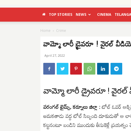
TOP STORIES
NEWS
CINEMA
TELANG
Home
Crime
వామ్మో లారీ డ్రైవరూ ! వైరల్ వీడి
April 27, 2022
వామ్మో లారీ డ్రైవరూ ! వైరల్
వరంగల్ టైమ్స్, కర్నూలు జిల్లా :
టోల్ ఓవర్ ఆక్సి
అమకతాడు వద్ద టోల్ సిబ్బంది దూకుడుతో ఆ లారీ డ
కట్టనంటూ బండిని ముందుకు తీసుకెళ్లే ప్రయత్నం 