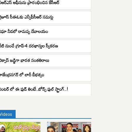
బీఆర్ఎస్ ఆఫీసును ప్రారంభించిన కేసీఆర్‌
బైజూస్ సీఈఓకు ఎన్సీపీసీఆర్ సమన్లు
నిఘా నీడలో రామప్ప దేవాలయం
నేటి నుంచే గ్రూప్-4 దరఖాస్తుల స్వీకరణ
టెక్సాస్ జడ్జిగా భారత సంతతిరాలు
రాజేంద్రనగర్ లో లారీ బీభత్సం
ింటర్ లో ఈ ఫుడ్ తింటే..బోన్స్ ఫుల్ స్ట్రాంగ్..!
Videos