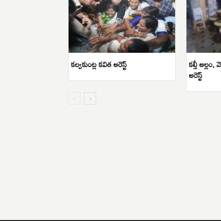
కల్వకుంట్ల కవిత అరెస్ట్
కల్తీ అల్లం, వ
అరెస్ట్