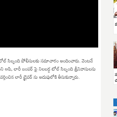
వ
టోల్ సిబ్బంది పోలీసులకు సమాచారం అందించారు. వెంటనే
ని ఆపి, లారీ బంపర్ పై నిలబడ్డ టోల్ సిబ్బంది శ్రీనివాసులను
స
తించిన లారీ డ్రైవర్ ను అదుపులోకి తీసుకున్నారు.
చ