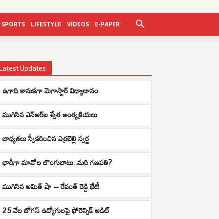
SPORTS
LIFESTYLE
VIDEOS
E-PAPER
Latest Updates
ఉగాది కానుకగా మెగాస్టార్ విద్యాదానం
ముగిసిన ఎన్ఆర్ఐ శ్వేత అంత్యక్రియలు
బాధ్యతలు స్వీకరించిన ఎర్రబెల్లి స్వర్ణ
భారీగా మావోల లొంగుబాటు..మరి గణపతి?
ముగిసిన అమిత్ షా – రేవంత్ రెడ్డి భేటీ
25 వేల బోగస్ ఉద్యోగులపై ఫోరెన్సిక్ ఆడిట్