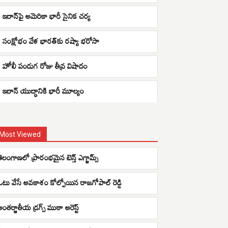
ఇరాన్‌పై అమెరికా భారీ సైనిక చర్య
సంక్షోభం వేళ భారత్‌కు రష్యా భరోసా
హోలీ పండుగ రోజు తీవ్ర విషాదం
ఇరాన్ యుద్ధానికి భారీ మూల్యం
Most Viewed
తెలంగాణలో ప్రారంభమైన టెన్త్ ఎగ్జామ్స్
ఓటు వేసే అవకాశం కోల్పోయిన రాజగోపాల్ రెడ్డి
అంతర్జాతీయ డ్రగ్స్ ముఠా అరెస్ట్