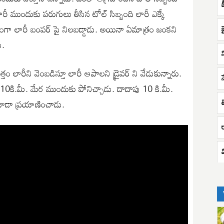
లారీ ముందుకు పరుగులు తీసిన టోల్ సిబ్బంది లారీ ఎక్కే
 ఏకంగా లారీ బంపర్ పై నిలబడ్డాడు. అయినా ఏమాత్రం జంకని
ు.
తం లారీని వెంబడిస్తూ లారీ ఆపాలని డ్రైవర్ ని వేడుకున్నారు.
ని 10కి.మీ. మేర ముందుకు పోనిచ్చాడు. దాదాపు 10 కి.మీ.
 కూడా ప్రయాణించాడు.
వ