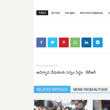
TAGS
arrest
escape
kurnool.tollplaza
v
Previous article
ఆవిర్భావ వేడుకలకు సర్వం సిద్ధం : కేటీఆర్
RELATED ARTICLES
MORE FROM AUTHOR