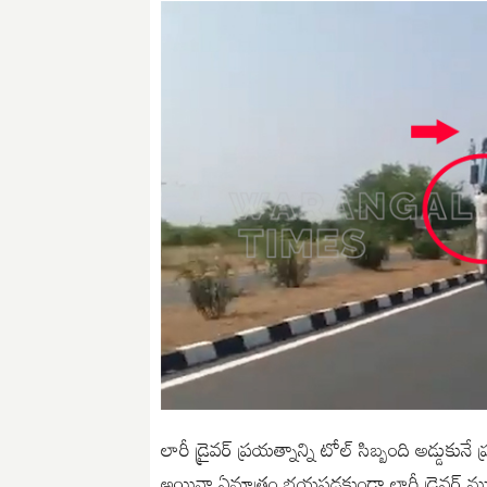
లారీ డ్రైవర్ ప్రయత్నాన్ని టోల్ సిబ్బంది అడ్డుకున
అయినా ఏమాత్రం భయపడకుండా లారీ డ్రైవర్ ముందు