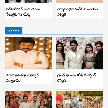
దిల్‌సుఖ్‌నగర్ జంట బాంబు
వెయ్యిస్తంభాల రుద్రేశ్వర ఆలయం
పేలుళ్లకు 13 యేళ్లు
విశిష్టత
Cinema
ఉగాది కానుకగా మెగాస్టార్
గ్రాండ్ గా అల్లు శిరీష్ ప్రీ వెడ్డింగ్
విద్యాదానం
రిసెప్షన్