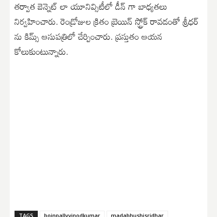
తర్వాత బెన్నెట్ లా యూనివ్సిటీలో డీన్ గా బాధ్యతలు
నిర్వహించారు. రెండ్రోజుల క్రితం బ్రెయిన్ స్ట్రోక్ రావడంతో శ్రీధర్
ను కిమ్స్ ఆసుపత్రిలో చేర్పించారు. ప్రస్తుతం ఆయన
కోలుకుంటున్నారు.
TAGS
boinpallyvinodkumar
madabhushisridhar