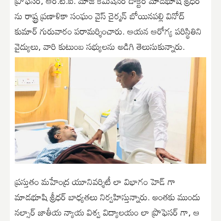
ప్రొఫెసర్, ఆర్.టీ.ఐ. మాజీ కమిషనర్ డాక్టర్ మాడభూషి శ్రీధర్
ను రాష్ట్ర ప్రణాళికా సంఘం వైస్ చైర్మన్ బోయినపల్లి వినోద్
కుమార్ గురువారం పరామర్శించారు. ఆయన ఆరోగ్య పరిస్థితిని
వైద్యులు, వారి కుటుంబ సభ్యులను అడిగి తెలుసుకున్నారు.
ప్రస్తుతం మహేంద్ర యూనివర్శిటీ లా విభాగం హెడ్ గా
మాడభూషి శ్రీధర్ బాధ్యతలు నిర్వహిస్తున్నారు. అంతకు ముందు
నల్సార్ జాతీయ న్యాయ విశ్వ విద్యాలయం లా ప్రొఫెసర్ గా, ఆ