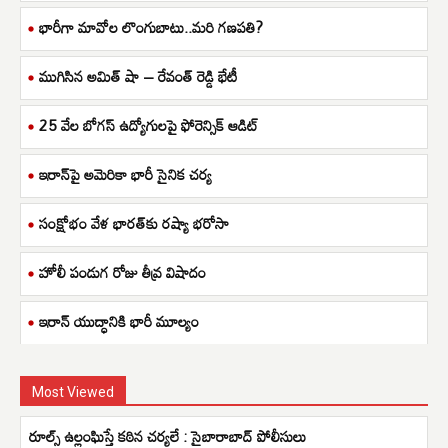
భారీగా మావోల లొంగుబాటు..మరి గణపతి?
ముగిసిన అమిత్ షా – రేవంత్ రెడ్డి భేటీ
25 వేల బోగస్ ఉద్యోగులపై ఫోరెన్సిక్ ఆడిట్
ఇరాన్‌పై అమెరికా భారీ సైనిక చర్య
సంక్షోభం వేళ భారత్‌కు రష్యా భరోసా
హోలీ పండుగ రోజు తీవ్ర విషాదం
ఇరాన్ యుద్ధానికి భారీ మూల్యం
Most Viewed
రూల్స్ ఉల్లంఘిస్తే కఠిన చర్యలే : సైబారాబాద్ పోలీసులు