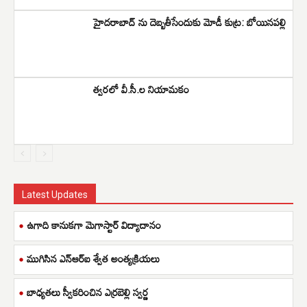
హైదరాబాద్ ను దెబ్బతీసేందుకు మోడీ కుట్ర: బోయినపల్లి
త్వరలో వీ.సీ.ల నియామకం
Latest Updates
ఉగాది కానుకగా మెగాస్టార్ విద్యాదానం
ముగిసిన ఎన్ఆర్ఐ శ్వేత అంత్యక్రియలు
బాధ్యతలు స్వీకరించిన ఎర్రబెల్లి స్వర్ణ