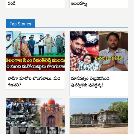
రండి
ఇంటర్వ్యూ
Top Stories
భారీగా మావోల లొంగుబాటు..మరి
మానవత్వం వెల్లువిరిసింది.
గణపతి?
పునర్వికకు పునర్జన్మ!