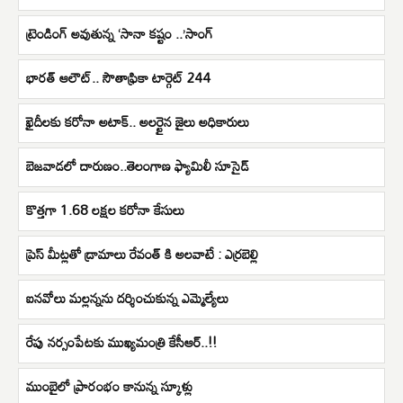
ట్రెండింగ్ అవుతున్న ‘సానా కష్టం ..’సాంగ్
భారత్ ఆలౌట్.. సౌతాఫ్రికా టార్గెట్ 244
ఖైదీలకు కరోనా అటాక్.. అలర్టైన జైలు అధికారులు
బెజవాడలో దారుణం..తెలంగాణ ఫ్యామిలీ సూసైడ్
కొత్తగా 1.68 లక్షల కరోనా కేసులు
ప్రెస్ మీట్లతో డ్రామాలు రేవంత్ కి అలవాటే : ఎర్రబెల్లి
ఐనవోలు మల్లన్నను దర్శించుకున్న ఎమ్మెల్యేలు
రేపు నర్సంపేటకు ముఖ్యమంత్రి కేసీఆర్..!!
ముంబైలో ప్రారంభం కానున్న స్కూళ్లు