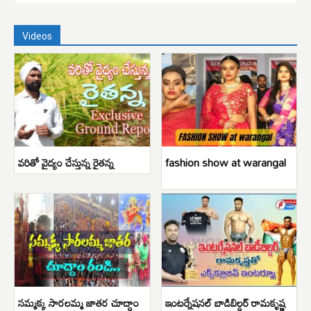
Videos
వరితో వైద్యం చేస్తున్న రైతన్న
fashion show at warangal
సమ్మక్క సారలమ్మ జాతర చూద్దాం
ఇంటర్నేషనల్ బాడిబిల్డర్ రామకృష్ణ