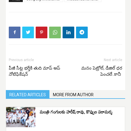
Previous article
Next article
పీజీ సీట్ల భర్తీకి తుది మాప్ అప్
మనం పెట్రోల్, డీజిల్ ధర
నోటిఫికేషన్
పెంచలే..కానీ
RELATED ARTICLES
MORE FROM AUTHOR
మంత్రి గంగులకు హరీష్ రావు, కొప్పుల పరామర్శ