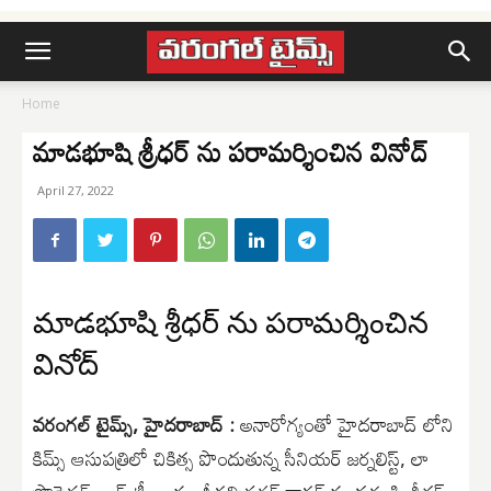
Home
మాడభూషి శ్రీధర్ ను పరామర్శించిన వినోద్
April 27, 2022
మాడభూషి శ్రీధర్ ను పరామర్శించిన
వినోద్
వరంగల్ టైమ్స్, హైదరాబాద్ :
అనారోగ్యంతో హైదరాబాద్ లోని
కిమ్స్ ఆసుపత్రిలో చికిత్స పొందుతున్న సీనియర్ జర్నలిస్ట్, లా