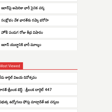
ఇరాన్‌పై అమెరికా భారీ సైనిక చర్య
సంక్షోభం వేళ భారత్‌కు రష్యా భరోసా
హోలీ పండుగ రోజు తీవ్ర విషాదం
ఇరాన్ యుద్ధానికి భారీ మూల్యం
Most Viewed
నేడు కార్గిల్‌ విజయ దినోత్సవం
ారత్-శ్రీలంక టెస్ట్ : శ్రీలంక టార్గెట్ 447
ప్రభుత్వ ఉద్యోగులు ఫోన్లు మాట్లాడితే ఇక చర్యలు