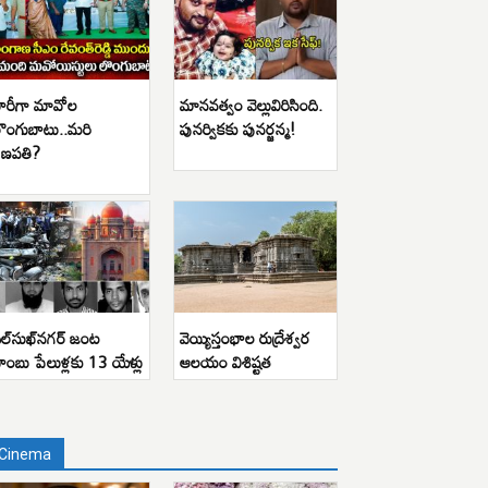
ారీగా మావోల
మానవత్వం వెల్లువిరిసింది.
ొంగుబాటు..మరి
పునర్వికకు పునర్జన్మ!
ణపతి?
ిల్‌సుఖ్‌నగర్ జంట
వెయ్యిస్తంభాల రుద్రేశ్వర
ాంబు పేలుళ్లకు 13 యేళ్లు
ఆలయం విశిష్టత
Cinema