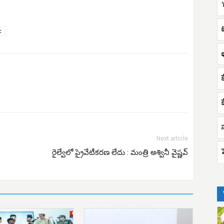
c
భ
Next article
రైల్వేలో ప్రైవేటీకరణ లేదు : మంత్రి అశ్వినీ వైష్ణవ్