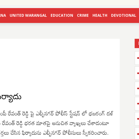
ANA
UNITED WARANGAL
EDUCATION
CRIME
HEALTH
DEVOTIONAL
ిర్యాదు
ఎంపీ రేవంత్ రెడ్డి పై ఎల్బీనగర్ పోలీస్ స్టేషన్ లో భజరంగ్ దళ్
ఎంపీ రేవంత్ రెడ్డి భరత మాతపై అనుచిత వ్యాఖ్యలు చేశాడంటూ
్తలు చేసిన ఫిర్యాదును ఎల్బీనగర్ పోలీసులు స్వీకరించారు.