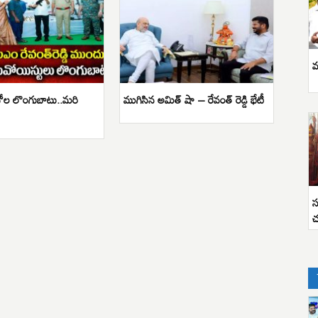
వ
ోల లొంగుబాటు..మరి
ముగిసిన అమిత్ షా – రేవంత్ రెడ్డి భేటీ
స
చ