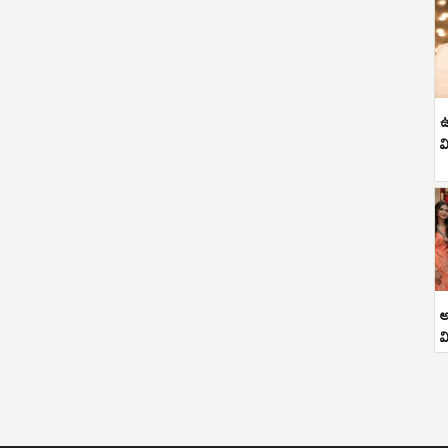
ఉ
వ
అ
వ