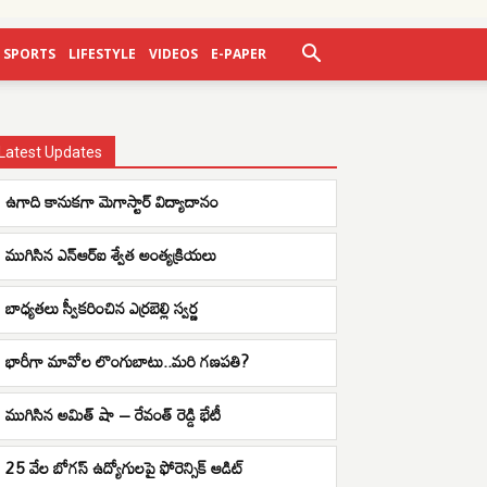
SPORTS
LIFESTYLE
VIDEOS
E-PAPER
Latest Updates
ఉగాది కానుకగా మెగాస్టార్ విద్యాదానం
ముగిసిన ఎన్ఆర్ఐ శ్వేత అంత్యక్రియలు
బాధ్యతలు స్వీకరించిన ఎర్రబెల్లి స్వర్ణ
భారీగా మావోల లొంగుబాటు..మరి గణపతి?
ముగిసిన అమిత్ షా – రేవంత్ రెడ్డి భేటీ
25 వేల బోగస్ ఉద్యోగులపై ఫోరెన్సిక్ ఆడిట్