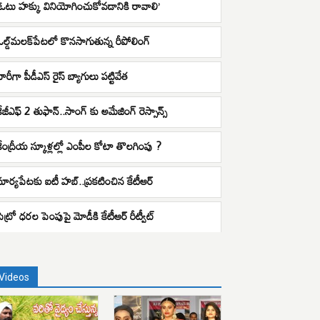
‘ఓటు హక్కు వినియోగించుకోవడానికి రావాలి’
ఓల్డ్​మలక్​పేటలో కొనసాగుతున్న రీపోలింగ్​
ారీగా పీడీఎస్ రైస్ బ్యాగులు పట్టివేత
కేజీఎఫ్ 2 తుఫాన్..సాంగ్ కు అమేజింగ్ రెస్సాన్స్
కేంద్రీయ స్కూళ్లల్లో ఎంపీల కోటా తొలగింపు ?
సూర్యపేటకు ఐటీ హబ్..ప్రకటించిన కేటీఆర్
పెట్రో ధరల పెంపుపై మోడీకి కేటీఆర్ రీట్వీట్
Videos