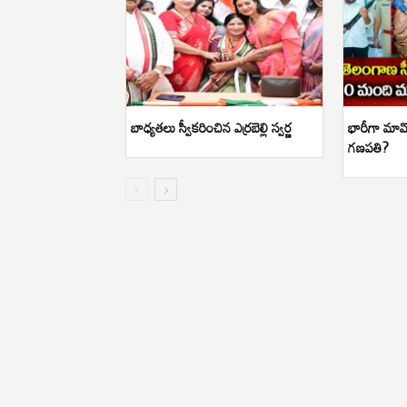
బాధ్యతలు స్వీకరించిన ఎర్రబెల్లి స్వర్ణ
భారీగా మావ
గణపతి?