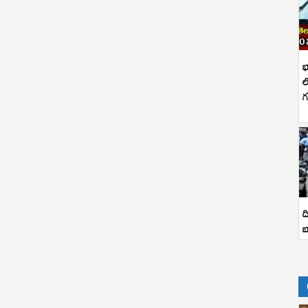
భ
ల
గ
ద
బ