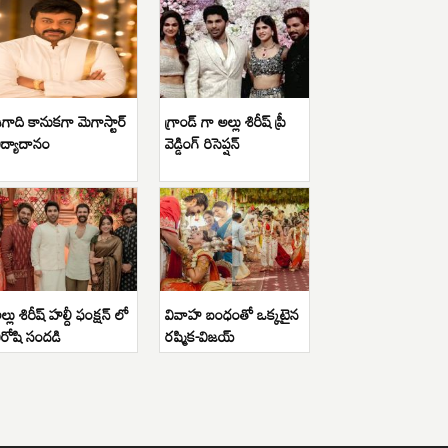
గాది కానుకగా మెగాస్టార్
గ్రాండ్ గా అల్లు శిరీష్ ప్రీ
ిద్యాదానం
వెడ్డింగ్ రిసెప్షన్
ల్లు శిరీష్ హల్దీ ఫంక్షన్ లో
వివాహ బంధంతో ఒక్కటైన
ిరోషి సందడి
రష్మిక-విజయ్