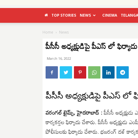
TOP STORIES
NEWS
CINEMA
TELANG
Home
News
పీసీసీ అధ్యక్షుడిపై పీఎస్ లో ఫిర్యాదు
March 16, 2022
పీసీసీ అధ్యక్షుడిపై పీఎస్ లో ఫ
వరంగల్ టైమ్స్, హైదరాబాద్ :
పీసీసీ అధ్యక్షుడు 
కార్యకర్తల ఫిర్యాదు చేశారు. పీసీసీ అధ్యక్షుడు 
పోలీసులకు ఫిర్యాదు చేశారు. భజరంగ్ దళ్ కార్యకర