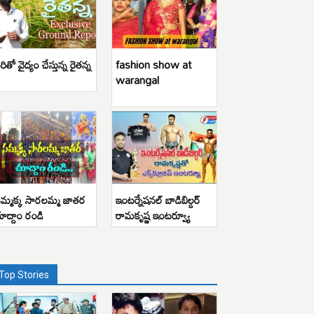
రితో వైద్యం చేస్తున్న రైతన్న
fashion show at
warangal
మ్మక్క సారలమ్మ జాతర
ఇంటర్నేషనల్ బాడిబిల్డర్
ూద్దాం రండి
రామకృష్ణ ఇంటర్వ్యూ
Top Stories