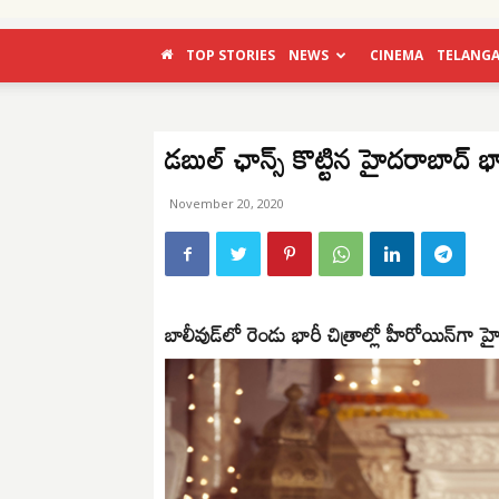
TOP STORIES
NEWS
CINEMA
TELANG
డబుల్ ఛాన్స్ కొట్టిన హైదరాబాద్ 
November 20, 2020
బాలీవుడ్‌లో రెండు భారీ చిత్రాల్లో హీరోయిన్‌గా హ