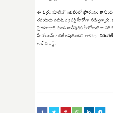
ఈ చిత్రం షూటింగ్‌ జనవరిలో ప్రారంభం కానుంది. ఈ 
త‌న‌యుడు న‌మ‌షి చ‌క్ర‌వ‌ర్తి హీరోగా న‌టిస్తున్నారు
హైదరాబాద్‌ నుండి బాలీవుడ్‌కి హీరోయిన్‌గా పర
హీరోయిన్‌గా బిజీ అవుతుందని ఆశిస్తూ..
వరంగల్ 
ఆల్‌ ది బెస్ట్‌.