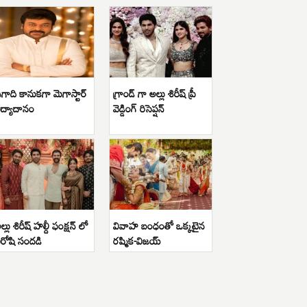
గాది కానుకగా మెగాస్టార్
గ్రాండ్ గా అల్లు శిరీష్ ప్రీ
ిద్యాదానం
వెడ్డింగ్ రిసెప్షన్
ల్లు శిరీష్ హల్దీ ఫంక్షన్ లో
వివాహ బంధంతో ఒక్కటైన
ిరోషి సందడి
రష్మిక-విజయ్