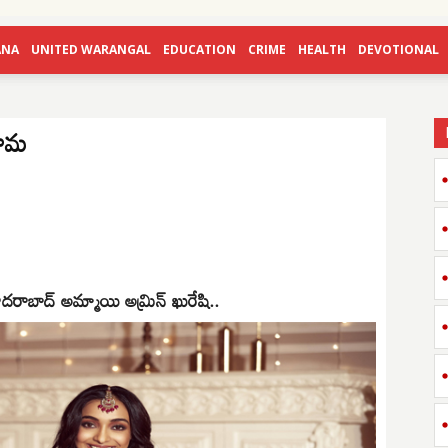
ANA
UNITED WARANGAL
EDUCATION
CRIME
HEALTH
DEVOTIONAL
భామ
ైదరాబాద్‌ అమ్మాయి అమ్రిన్‌ ఖురేషి..