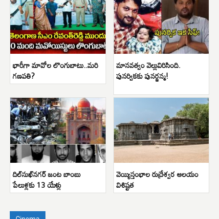
భారీగా మావోల లొంగుబాటు..మరి
మానవత్వం వెల్లువిరిసింది.
గణపతి?
పునర్వికకు పునర్జన్మ!
దిల్‌సుఖ్‌నగర్ జంట బాంబు
వెయ్యిస్తంభాల రుద్రేశ్వర ఆలయం
పేలుళ్లకు 13 యేళ్లు
విశిష్టత