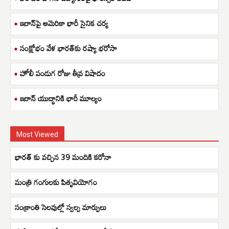
ఇరాన్‌పై అమెరికా భారీ సైనిక చర్య
సంక్షోభం వేళ భారత్‌కు రష్యా భరోసా
హోలీ పండుగ రోజు తీవ్ర విషాదం
ఇరాన్ యుద్ధానికి భారీ మూల్యం
Most Viewed
భారత్ కు వచ్చిన 39 మందికి కరోనా
మంత్రి గంగులకు పితృవియోగం
సంక్రాంతి సెలవుల్లో స్వల్ప మార్పులు