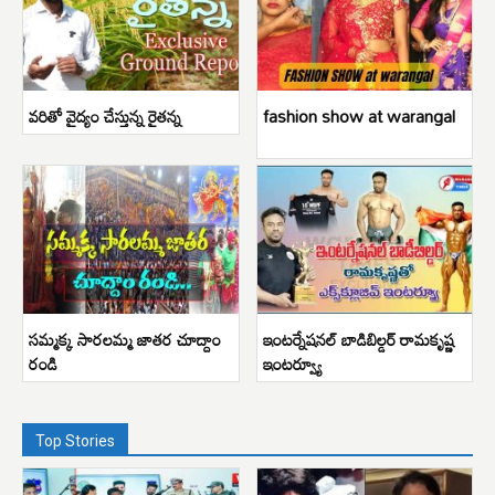
వరితో వైద్యం చేస్తున్న రైతన్న
fashion show at warangal
సమ్మక్క సారలమ్మ జాతర చూద్దాం
ఇంటర్నేషనల్ బాడిబిల్డర్ రామకృష్ణ
రండి
ఇంటర్వ్యూ
Top Stories