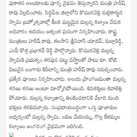
పురాతన ఆలయాలకు పూర్వ వైభవం తెస్తున్నారని మంత్రి హరీష్
రావు వెల్లడించారు. సిద్దిపేట జిల్లాలోని కొమురవెల్లి మల్లికార్జున
స్వామి బ్రహ్మోత్సవాల్లో కీలక ఘట్టమైన మల్లన్న కల్యాణ వేడుక
ఆదివారం ఉదయం అత్యంత ఘనంగా నిర్వహించారు. రాష్ట్ర
మంత్రులు హరీష్ రావు, తలసాని శ్రీనివాస్ యాదవ్, మల్లారెడ్డి,
ఎంపీ కొత్త ప్రభాకర్ రెడ్డి పాల్గొన్నారు. కొమురవెల్లి మల్లన్న
స్వామికి ప్రభుత్వం తరపున పట్టు వస్త్రాలతో పాటు రూ. కోటి
విలువైన బంగారు కిరీటాన్ని మంత్రి హరీష్ రావు సమర్పించారు.
ప్రత్యేక పూజలు నిర్వహించారు. ఆలయ ప్రాంగణమంతా మల్లన్న
శరణు శరణు అంటూ మార్మోగిపోయింది. శివశక్తులు శివాలెత్తి
పోయారు. మల్లన్న కల్యాణాన్ని తిలకించడానికి వేలాది మంది
భక్తులు తరలివచ్చారు. సంప్రదాయబద్దంగా ఒగ్గు పూజారుల
ఆధ్వర్యంలో మల్లన్న స్వామి, బలిజ మేడలమ్మ, గొల్ల కేతమ్మల
కల్యాణం అంగరంగ వైభవంగా జరిగింది.