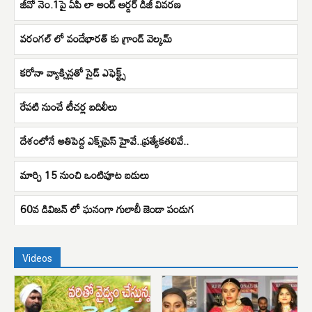
జీవో నెం.1పై ఏపీ లా అండ్ ఆర్డర్ డీజీ వివరణ
వరంగల్ లో వందేభారత్ కు గ్రాండ్ వెల్కమ్
కరోనా వ్యాక్సిన్లతో సైడ్ ఎఫెక్ట్స్
రేపటి నుంచే టీచర్ల బదిలీలు
దేశంలోనే అతిపెద్ద ఎక్స్‌ప్రెస్ హైవే..ప్రత్యేకతలివే..
మార్చి 15 నుంచి ఒంటిపూట బడులు
60వ డివిజన్ లో ఘనంగా గులాబీ జెండా పండుగ
Videos