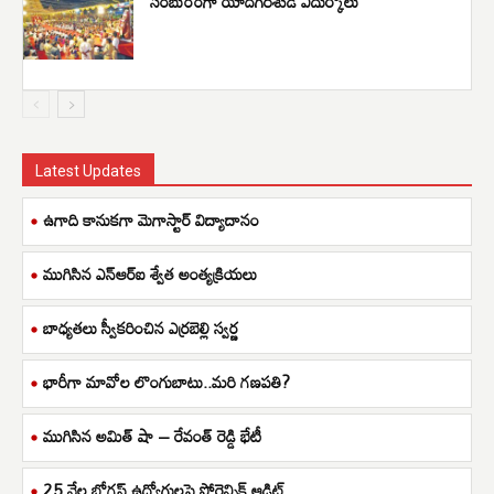
సంబురంగా యాదగిరీశుడి ఎదుర్కోలు
Latest Updates
ఉగాది కానుకగా మెగాస్టార్ విద్యాదానం
ముగిసిన ఎన్ఆర్ఐ శ్వేత అంత్యక్రియలు
బాధ్యతలు స్వీకరించిన ఎర్రబెల్లి స్వర్ణ
భారీగా మావోల లొంగుబాటు..మరి గణపతి?
ముగిసిన అమిత్ షా – రేవంత్ రెడ్డి భేటీ
25 వేల బోగస్ ఉద్యోగులపై ఫోరెన్సిక్ ఆడిట్