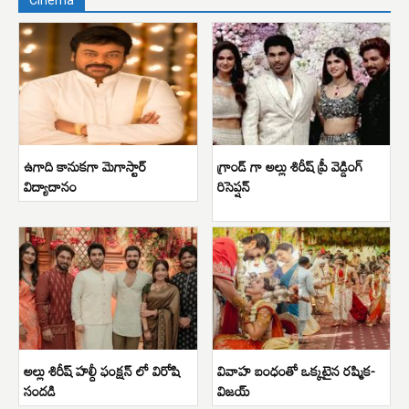
Cinema
ఉగాది కానుకగా మెగాస్టార్
గ్రాండ్ గా అల్లు శిరీష్ ప్రీ వెడ్డింగ్
విద్యాదానం
రిసెప్షన్
అల్లు శిరీష్ హల్దీ ఫంక్షన్ లో విరోషి
వివాహ బంధంతో ఒక్కటైన రష్మిక-
సందడి
విజయ్