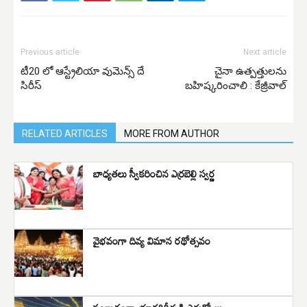
Previous article
Next article
టీ20 లో ఆస్ట్రేలియా వుమెన్స్ దే
చైనా ఉత్పత్తులను
సిరీస్
బహిష్కరించాలి : కేజ్రీవాల్
RELATED ARTICLES
MORE FROM AUTHOR
బాధ్యతలు స్వీకరించిన ఎర్రబెల్లి స్వర్ణ
వైభవంగా దివ్య విమాన రథోత్సవం