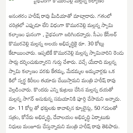
అనంతరం హరీష్ రావు మీడియాతో మాట్లాడారు. గతంలో
చరిత్రలో ఎప్పుడూ లేని విధంగా కొమురవెల్లి మల్లన్న స్వామి
కల్యాణం ఘనంగా , వైభవంగా జరిగిందన్నారు. సీఎం కేసీఆర్
కొమురవెల్లి మల్లన్న ఆలయ అభివృద్ధికై రూ. 30 కోట్లు
కేటాయించారు. ఇప్పటికే కొమురవెల్లి మల్లన్న స్వామివారిని రెండు
సార్లు దర్శించుకున్నారని గుర్తు చేశారు. వచ్చే యేడాది మల్లన్న
స్వామి కల్యాణం వరకు కేతమ్మ, మేడమ్మల అమ్మవార్లకు ఒక
కిలో స్వర్ణ కిరీటం తయారు చేయిస్తామని మంత్రి హరీష్ రావు
వెల్లడించారు. కొందరు ఎన్ని కుట్రలు చేసిన మల్లన్న దయతో
మల్లన్న సాగర్ అనుకున్న సమయానికి పూర్తి చేసామని అన్నారు.
రూ. 11 కోట్ల తో భక్తులకు కావాల్సిన క్యూలైన్లు, 50 గదులతో
సత్రం, కోనేరు అభివృద్ధి, దేవాలయం అభివృద్ధి ఏర్పాటుకు
నిధులు మంజూరు చేస్తున్నామని మంత్రి హరీష్ రావు తెలిపారు.