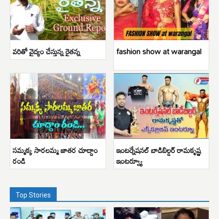
వరితో వైద్యం చేస్తున్న రైతన్న
fashion show at warangal
సమ్మక్క సారలమ్మ జాతర చూద్దాం
ఇంటర్నేషనల్ బాడిబిల్డర్ రామకృష్ణ
రండి
ఇంటర్వ్యూ
Top Stories