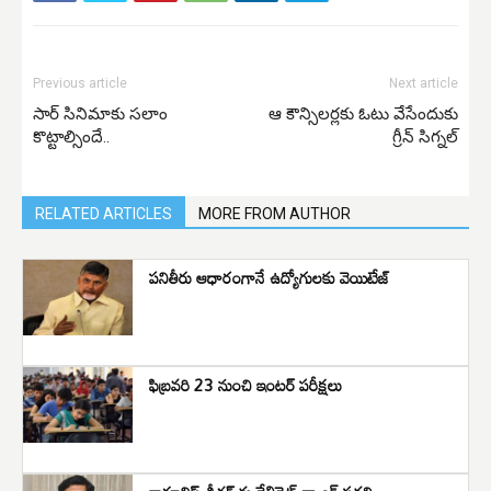
Previous article
Next article
సార్ సినిమాకు సలాం
ఆ కౌన్సిలర్లకు ఓటు వేసేందుకు
కొట్టాల్సిందే..
గ్రీన్ సిగ్నల్
RELATED ARTICLES
MORE FROM AUTHOR
పనితీరు ఆధారంగానే ఉద్యోగులకు వెయిటేజ్
ఫిబ్రవరి 23 నుంచి ఇంటర్ పరీక్షలు