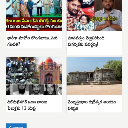
భారీగా మావోల లొంగుబాటు..మరి
మానవత్వం వెల్లువిరిసింది.
గణపతి?
పునర్వికకు పునర్జన్మ!
దిల్‌సుఖ్‌నగర్ జంట బాంబు
వెయ్యిస్తంభాల రుద్రేశ్వర ఆలయం
పేలుళ్లకు 13 యేళ్లు
విశిష్టత