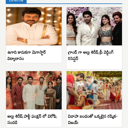
Cinema
ఉగాది కానుకగా మెగాస్టార్
గ్రాండ్ గా అల్లు శిరీష్ ప్రీ వెడ్డింగ్
విద్యాదానం
రిసెప్షన్
అల్లు శిరీష్ హల్దీ ఫంక్షన్ లో విరోషి
వివాహ బంధంతో ఒక్కటైన రష్మిక-
సందడి
విజయ్