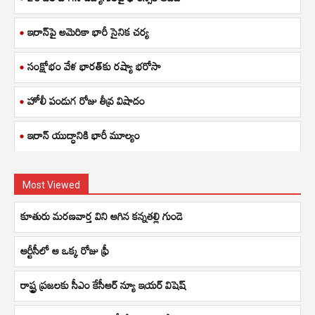
ఇరాన్‌పై అమెరికా భారీ సైనిక చర్య
సంక్షోభం వేళ భారత్‌కు రష్యా భరోసా
హోలీ పండుగ రోజు తీవ్ర విషాదం
ఇరాన్ యుద్ధానికి భారీ మూల్యం
Most Viewed
కూతురు మరణవార్త విని ఆగిన కన్నతల్లి గుండె
ఆర్టీసీలో ఆ ఒక్క రోజు ఫ్రీ
రాష్ట్ర ప్రజలకు సీఎం కేసీఆర్ న్యూ ఇయర్ విషెష్