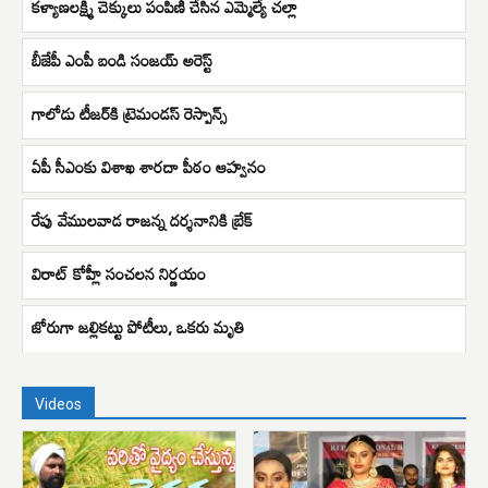
కళ్యాణలక్ష్మి చెక్కులు పంపిణీ చేసిన ఎమ్మెల్యే చల్లా
బీజేపీ ఎంపీ బండి సంజయ్ అరెస్ట్
గాలోడు టీజ‌ర్‌కి ట్రెమండ‌స్ రెస్పాన్స్‌
ఏపీ సీఎంకు విశాఖ శారదా పీఠం ఆహ్వనం
రేపు వేములవాడ రాజన్న దర్శనానికి బ్రేక్
విరాట్ కోహ్లీ సంచలన నిర్ణయం
జోరుగా జల్లికట్టు పోటీలు, ఒకరు మృతి
Videos