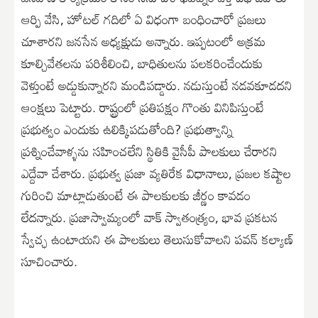
ఆర్పి వేసి, హోటల్ గదిలో ఏ విధంగా బంధించారో ప్రజలు
చూశారని జనసేన అధ్యక్షుడు అన్నారు. ఇప్పటంలో అక్రమ
కూల్చివేతలను పరిశీలించి, బాధితులను పలకరించేందుకు
వెళ్తుంటే అడ్డుకున్నారని మండిపడ్డారు. నడుస్తుంటే నడవకూడదని
ఆంక్షలు పెట్టారు. రాష్ట్రంలో ప్రతిపక్షం గొంతు వినిపిస్తుంటే
ప్రభుత్వం ఎందుకు ఉలిక్కిపడుతోంది? ప్రభుత్వాన్ని
ప్రశ్నించేవాళ్ళను సహించలేని స్థితికి వైసీపీ పాలకులు చేరారని
ఎద్దేవా చేశారు. ప్రభుత్వ ప్రజా వ్యతిరేక విధానాలు, ప్రజల కష్టాల
గురించి మాట్లాడుతుంటే ఈ పాలకులకు జీర్ణం కావడం
లేదన్నారు. ప్రజాస్వామ్యంలో వాక్ స్వాతంత్ర్యం, భావ ప్రకటన
స్వేచ్ఛ ఉంటాయని ఈ పాలకులు తెలుసుకోవాలని పవన్ కల్యాణ్
సూచించారు.