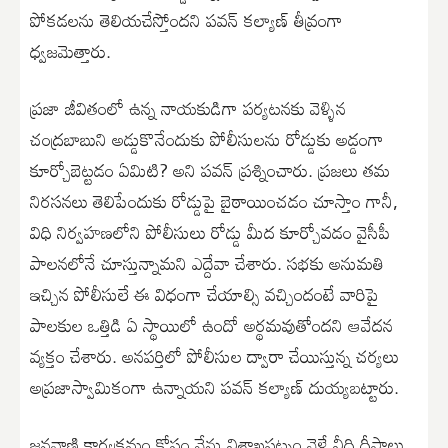
పోకడలను తెలియచేస్తోందని పవన్ కల్యాణ్ తీవ్రంగా
ధ్వజమెత్తారు.
ప్రజా జీవితంలో ఉన్న నాయకుడిగా పర్యటనకు వెళ్ళిన
చంద్రబాబుని అడ్డుకొనేందుకు పోలీసులను రోడ్డుకు అడ్డంగా
కూర్చోబెట్టడం ఏమిటి? అని పవన్ ప్రశ్నించారు. ప్రజలు తమ
నిరసనలు తెలిపేందుకు రోడ్డుపై బైఠాయించడం చూస్తాం గానీ,
విధి నిర్వహణలోని పోలీసులు రోడ్డు మీద కూర్చోవడం వైసీపీ
పాలనలోనే చూస్తున్నామని ఎద్దేవా చేశారు. సభకు అనుమతి
ఇచ్చిన పోలీసులే ఈ విధంగా చేయాల్సి వచ్చిందంటే వారిపై
పాలకుల ఒత్తిడి ఏ స్థాయిలో ఉందో అర్థమవుతోందని ఆవేదన
వ్యక్తం చేశారు. అనపర్తిలో పోలీసుల ద్వారా చేయిస్తున్న చర్యలు
అప్రజాస్వామికంగా ఉన్నాయని పవన్ కల్యాణ్ దుయ్యబట్టారు.
జనవాణి కార్యక్రమం కోసం నేను విశాఖపట్నం వెళ్తే వీధి దీపాలు