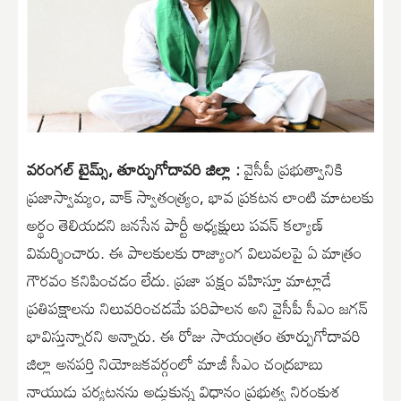
వరంగల్ టైమ్స్, తూర్పుగోదావరి జిల్లా :
వైసీపీ ప్రభుత్వానికి
ప్రజాస్వామ్యం, వాక్ స్వాతంత్ర్యం, భావ ప్రకటన లాంటి మాటలకు
అర్థం తెలియదని జనసేన పార్టీ అధ్యక్షులు పవన్ కల్యాణ్
విమర్శించారు. ఈ పాలకులకు రాజ్యాంగ విలువలపై ఏ మాత్రం
గౌరవం కనిపించడం లేదు. ప్రజా పక్షం వహిస్తూ మాట్లాడే
ప్రతిపక్షాలను నిలువరించడమే పరిపాలన అని వైసీపీ సీఎం జగన్
భావిస్తున్నారని అన్నారు. ఈ రోజు సాయంత్రం తూర్పుగోదావరి
జిల్లా అనపర్తి నియోజకవర్గంలో మాజీ సీఎం చంద్రబాబు
నాయుడు పర్యటనను అడ్డుకున్న విధానం ప్రభుత్వ నిరంకుశ