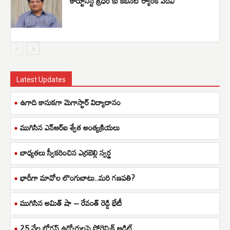
కార్టూనిస్ట్ శ్రీధర్ కు కేబినెట్ ర్యాంక్ పదవి
Latest Updates
ఉగాది కానుకగా మెగాస్టార్ విద్యాదానం
ముగిసిన ఎన్ఆర్ఐ శ్వేత అంత్యక్రియలు
బాధ్యతలు స్వీకరించిన ఎర్రబెల్లి స్వర్ణ
భారీగా మావోల లొంగుబాటు..మరి గణపతి?
ముగిసిన అమిత్ షా – రేవంత్ రెడ్డి భేటీ
25 వేల బోగస్ ఉద్యోగులపై ఫోరెన్సిక్ ఆడిట్