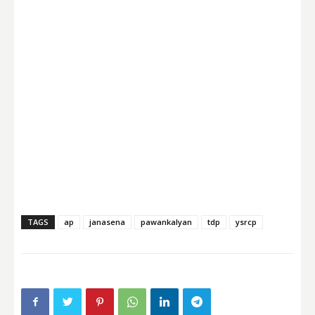
TAGS
ap
janasena
pawankalyan
tdp
ysrcp