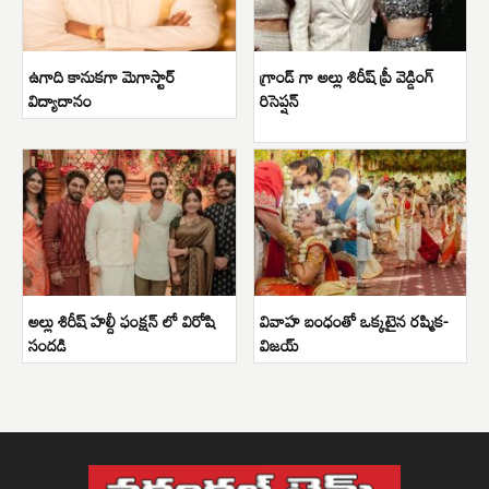
ఉగాది కానుకగా మెగాస్టార్
గ్రాండ్ గా అల్లు శిరీష్ ప్రీ వెడ్డింగ్
విద్యాదానం
రిసెప్షన్
అల్లు శిరీష్ హల్దీ ఫంక్షన్ లో విరోషి
వివాహ బంధంతో ఒక్కటైన రష్మిక-
సందడి
విజయ్