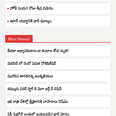
హోలీ పండుగ రోజు తీవ్ర విషాదం
ఇరాన్ యుద్ధానికి భారీ మూల్యం
Most Viewed
కేయూ అధ్యాపకురాలు డా.కందాల శోభ మృతి!
మెడిసిన్ లో రెండో విడుత నోటిఫికేషన్
ముగిసిన తారకరత్న అంత్యక్రియలు
తమ్ముడు పవర్ స్టార్ కి మెగా బర్త్ డే విషెస్
ఇక రాత్రి వేళల్లో శ్రీశైలానికి వాహనాలు నిషేధం
ఏపీ పెట్రోల్ బంకుల్లో బయటపడిన భారీ మోసం