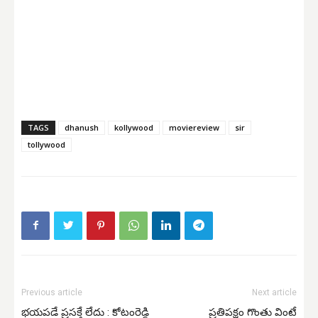
TAGS
dhanush
kollywood
moviereview
sir
tollywood
Previous article
Next article
భయపడే ప్రసక్తే లేదు : కోటంరెడ్డి
ప్రతిపక్షం గొంతు వింటే