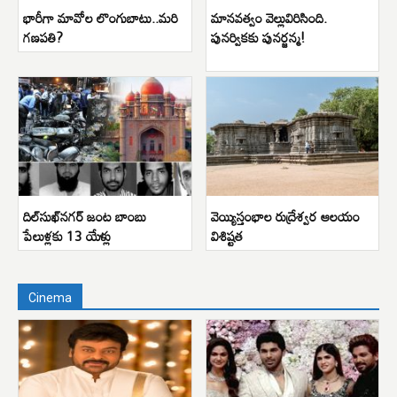
భారీగా మావోల లొంగుబాటు..మరి
మానవత్వం వెల్లువిరిసింది.
గణపతి?
పునర్వికకు పునర్జన్మ!
దిల్‌సుఖ్‌నగర్ జంట బాంబు
వెయ్యిస్తంభాల రుద్రేశ్వర ఆలయం
పేలుళ్లకు 13 యేళ్లు
విశిష్టత
Cinema