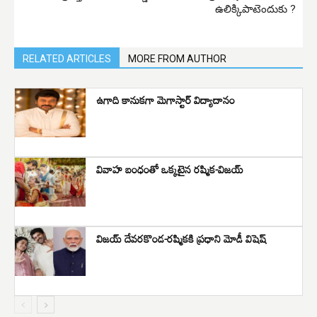
ఉలిక్కిపాటెందుకు ?
RELATED ARTICLES
MORE FROM AUTHOR
ఉగాది కానుకగా మెగాస్టార్ విద్యాదానం
వివాహ బంధంతో ఒక్కటైన రష్మిక-విజయ్
విజయ్ దేవరకొండ-రష్మికకి ప్రధాని మోడీ విషెష్