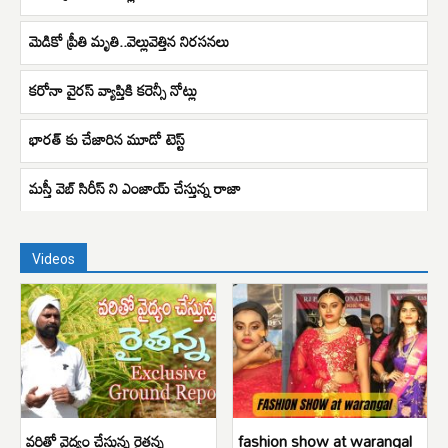
మెడికో ప్రీతి మృతి..వెల్లువెత్తిన నిరసనలు
కరోనా వైరస్‌ వ్యాప్తికి కరెన్సీ నోట్లు
భారత్ కు చేజారిన మూడో టెస్ట్
మస్తీ వెబ్ సిరీస్ ని ఎంజాయ్ చేస్తున్న రాజా
Videos
వరితో వైద్యం చేస్తున్న రైతన్న
fashion show at warangal