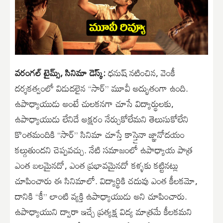
వరంగల్ టైమ్స్, సినిమా డెస్క్:
ధనుష్ నటించిన, వెంకీ
దర్శకత్వంలో విడుదలైన “సార్” మూవీ అద్భుతంగా ఉంది.
ఉపాధ్యాయుడు అంటే చులకనగా చూసే విద్యార్థులకు,
ఉపాధ్యాయుడు లేనిదే అక్షరం నేర్చుకోలేమని తెలుసుకోలేని
కొంతమందికి “సార్” సినిమా చూస్తే కాస్తైనా జ్ఞానోదయం
కల్గుతుందని చెప్పవచ్చు. నేటి సమాజంలో ఉపాధ్యాయ పాత్ర
ఎంత బలమైనదో, ఎంత ప్రభావమైనదో కళ్ళకు కట్టినట్లు
చూపించారు ఈ సినిమాలో. విద్యార్థికి చదువు ఎంత కీలకమో,
దానికి “కీ” లాంటి వ్యక్తి ఉపాధ్యాయుడు అని చూపించారు.
ఉపాధ్యాయుని ద్వారా ఇచ్చే ప్రత్యక్ష విద్య మాత్రమే కీలకమని