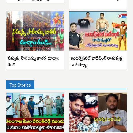
సమ్మక్క సారలమ్మ జాతర చూద్దాం
ఇంటర్నేషనల్ బాడిబిల్డర్ రామకృష్ణ
రండి
ఇంటర్వ్యూ
Top Stories