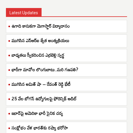
Latest Updates
ఉగాది కానుకగా మెగాస్టార్ విద్యాదానం
ముగిసిన ఎన్ఆర్ఐ శ్వేత అంత్యక్రియలు
బాధ్యతలు స్వీకరించిన ఎర్రబెల్లి స్వర్ణ
భారీగా మావోల లొంగుబాటు..మరి గణపతి?
ముగిసిన అమిత్ షా – రేవంత్ రెడ్డి భేటీ
25 వేల బోగస్ ఉద్యోగులపై ఫోరెన్సిక్ ఆడిట్
ఇరాన్‌పై అమెరికా భారీ సైనిక చర్య
సంక్షోభం వేళ భారత్‌కు రష్యా భరోసా