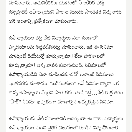
చూపించారు. ఆధునికీకరణ యుగంలో సాంకేతిక విద్య
ఉన్నప్పటికీ ఉపాధ్యాయుని పాఠాల ముందు సాంకేతిక విద్య రాదు
అనే అంశాన్ని ప్రత్యేకంగా చూపించారు.
ఉపాధ్యాయుల పట్ల నేటి విద్యార్థులు ఎలా ఉండాలో
హృదయాలను కట్టిపడేసినట్లు చూపించారు. ఇక ఈ సినిమా
చూస్తుంటే థియేటర్లో కూర్చున్నామా! లేదా పాఠశాలలో
కూర్చున్నామా! అన్న భావన కలుగుతుంది. సినిమాలలో
ఉపాధ్యాయుడిని ఎలా చూపించకూడదో అలాంటి సినిమాలు
ఇంతవరకు చూశాము. “బడిపంతులు” అనే సినిమా ద్వారా ఒక
గొప్ప ఉపాధ్యాయ పాత్రని పాత తరం చూసినట్లే…నేటి కొత్త తరం
“సార్” సినిమా ఖచ్చితంగా చూడాల్సిన అద్భుతమైన సినిమా.
ఉపాధ్యాయుడు నేటి సమాజానికి ఆదర్శంగా ఉండాలి. విద్యార్థులు
ఉపాధ్యాయుల నుంచి నైతిక విలువలతో కూడిన విద్య పొందాలి.