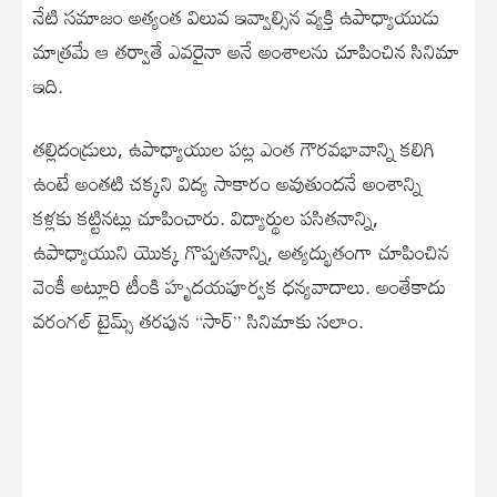
నేటి సమాజం అత్యంత విలువ ఇవ్వాల్సిన వ్యక్తి ఉపాధ్యాయుడు
మాత్రమే ఆ తర్వాతే ఎవరైనా అనే అంశాలను చూపించిన సినిమా
ఇది.
తల్లిదండ్రులు, ఉపాధ్యాయుల పట్ల ఎంత గౌరవభావాన్ని కలిగి
ఉంటే అంతటి చక్కని విద్య సాకారం అవుతుందనే అంశాన్ని
కళ్లకు కట్టినట్లు చూపించారు. విద్యార్థుల పసితనాన్ని,
ఉపాధ్యాయుని యొక్క గొప్పతనాన్ని, అత్యద్భుతంగా చూపించిన
వెంకీ అట్లూరి టీంకి హృదయపూర్వక ధన్యవాదాలు. అంతేకాదు
వరంగల్ టైమ్స్ తరపున “సార్” సినిమాకు సలాం.