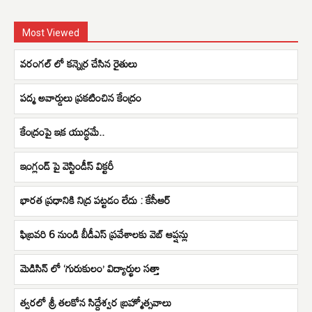
Most Viewed
వరంగల్ లో కన్నెర్ర చేసిన రైతులు
పద్మ అవార్డులు ప్రకటించిన కేంద్రం
కేంద్రంపై ఇక యుద్ధమే..
ఇంగ్లండ్ పై వెస్టిండీస్ విక్టరీ
భారత ప్రధానికి నిద్ర పట్టడం లేదు : కేసీఆర్
ఫిబ్రవరి 6 నుండి బీడీఎస్ ప్రవేశాలకు వెబ్ ఆప్షన్లు
మెడిసిన్ లో ‘గురుకులం’ విద్యార్థుల సత్తా
త్వరలో శ్రీ తలకోన సిద్దేశ్వర బ్రహ్మోత్సవాలు