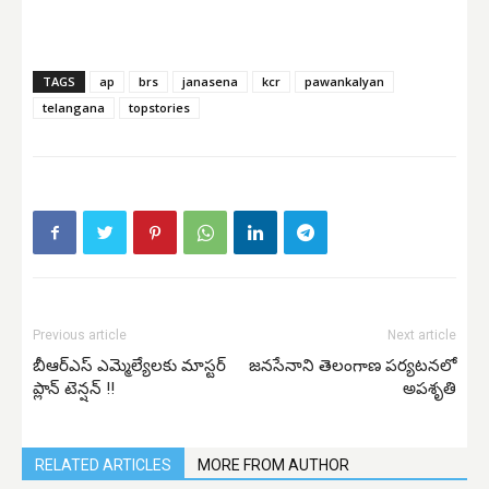
TAGS
ap
brs
janasena
kcr
pawankalyan
telangana
topstories
Previous article
Next article
బీఆర్ఎస్ ఎమ్మెల్యేలకు మాస్టర్
జనసేనాని తెలంగాణ పర్యటనలో
ప్లాన్ టెన్షన్ !!
అపశృతి
RELATED ARTICLES
MORE FROM AUTHOR