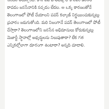
రావడం జనసేనానికి నచ్చడం లేదట. ఆ ఒక్క కారణంతోనే
తెలంగాణలో పోటీ చేయాలని పవన్ కల్యాణ్ నిర్ణయించుకున్నట్లు
ప్రచారం జరుగుతోంది. మరి నిజంగానే పవన్ తెలంగాణలో పోటీ
చేస్తారా? తెలంగాణలోని జనసేన అభిమానులు కోరుకున్నట్లు
మెజార్టీ స్థానాల్లో అభ్యర్థులను నిలుపుతారా? లేక గత
ఎన్నికల్లోలాగా దూరంగా ఉంటారా? అన్నది చూడాలి.