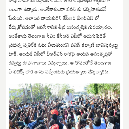
బలంగా ఉన్నారు. అంతేకాకుండా పవన్ కు సన్నిహితుడనే
పేరుంది. అలాంటి నాయకుడిని కేసీఆర్ బీఆర్ఎస్ లో
చేర్చుకోవడంతో జనసేనానికి తీవ్ర అసంతృప్తికి గురయ్యారట.
అంతేకాదు తెలంగాణ సీఎం కేసీఆర్ ఏపీలో అడుగుపెడితే
ప్రభుత్వ వ్యతిరేక ఓటు చీలుతుందని పవన్ కల్యాణ్ భావిస్తున్నట్టు
టాక్. అందుకే ఏపీలో బీఆర్ఎస్ రాకపై ఆయన అసంతృప్తితో
ఉన్నట్లు ఊహాగానాలు వస్తున్నాయి. ఆ కోపంతోనే తెలంగాణ
పాలిటిక్స్ లోకి తాను వచ్చేందుకు ప్రయత్నాలు చేస్తున్నారట.