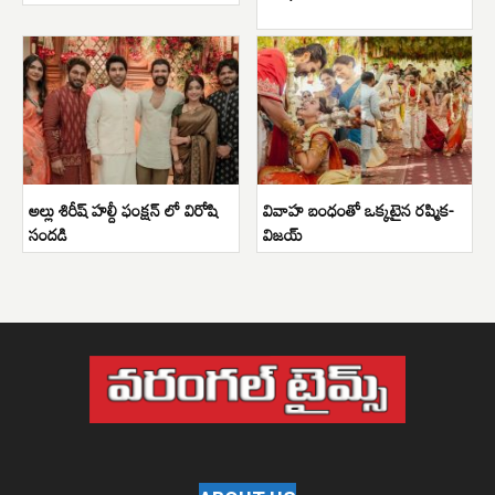
అల్లు శిరీష్ హల్దీ ఫంక్షన్ లో విరోషి
వివాహ బంధంతో ఒక్కటైన రష్మిక-
సందడి
విజయ్