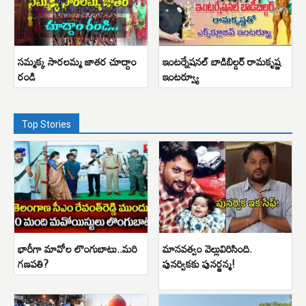
సమ్మక్క సారలమ్మ జాతర చూద్దాం
ఇంటర్నేషనల్ బాడిబిల్డర్ రామకృష్ణ
రండి
ఇంటర్వ్యూ
Top Stories
భారీగా మావోల లొంగుబాటు..మరి
మానవత్వం వెల్లువిరిసింది.
గణపతి?
పునర్వికకు పునర్జన్మ!