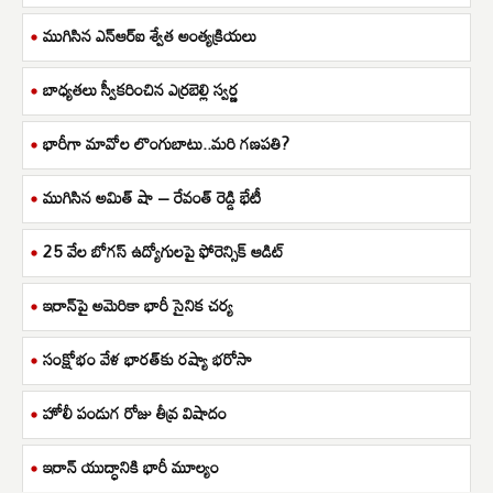
ముగిసిన ఎన్ఆర్ఐ శ్వేత అంత్యక్రియలు
బాధ్యతలు స్వీకరించిన ఎర్రబెల్లి స్వర్ణ
భారీగా మావోల లొంగుబాటు..మరి గణపతి?
ముగిసిన అమిత్ షా – రేవంత్ రెడ్డి భేటీ
25 వేల బోగస్ ఉద్యోగులపై ఫోరెన్సిక్ ఆడిట్
ఇరాన్‌పై అమెరికా భారీ సైనిక చర్య
సంక్షోభం వేళ భారత్‌కు రష్యా భరోసా
హోలీ పండుగ రోజు తీవ్ర విషాదం
ఇరాన్ యుద్ధానికి భారీ మూల్యం