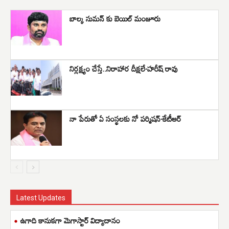
బాల్క సుమన్ కు బెయిల్ మంజూరు
నిర్లక్ష్యం చేస్తే..నిరాహార దీక్షలే-హరీష్ రావు
నా పేరుతో ఏ సంస్థలకు నో పర్మిషన్-కేటీఆర్
Latest Updates
ఉగాది కానుకగా మెగాస్టార్ విద్యాదానం